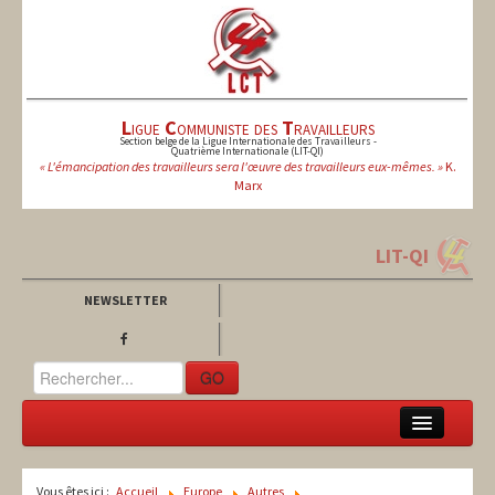
L
igue
C
ommuniste des
T
ravailleurs
Section belge de la Ligue Internationale des Travailleurs -
Quatrième Internationale (LIT-QI)
« L'émancipation des travailleurs sera l'œuvre des travailleurs eux-mêmes. »
K.
Marx
LIT-QI
NEWSLETTER
GO
LCT
Vous êtes ici :
Accueil
Europe
Autres