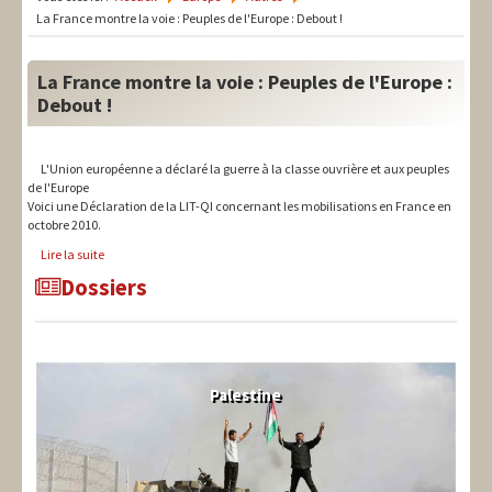
LIT-QI
La France montre la voie : Peuples de l'Europe : Debout !
Théorie
La France montre la voie : Peuples de l'Europe :
National
Debout !
Europe
L'Union européenne a déclaré la guerre à la classe ouvrière et aux peuples
International
de l'Europe
Voici une Déclaration de la LIT-QI concernant les mobilisations en France en
octobre 2010.
Syndical
Lire la suite
Social
Dossiers
Thèmes
Palestine