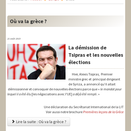
LIT-QI
Théorie
Où va la grèce ?
National
Europe
21 août 2015
La démission de
International
Tsipras et les nouvelles
Syndical
élections
Social
Hier, Alexis Tsipras, Premier
ministre grec et principal dirigeant
Thèmes
de Syriza, a annoncé qu'il allait
démissionner et convoquer de nouvelles élections parce que «
le mandat pour
lequel il a été élu
[les négociations avec l'UE]
a déjà été rempli
. »
Une déclaration du Secrétariat International de la LIT
Voir aussi notre brochure
Premières leçons de la Grèce
Lire la suite : Où va la grèce ?