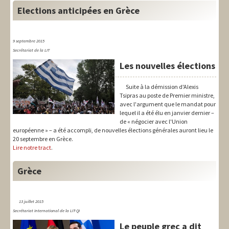
Elections anticipées en Grèce
9 septembre 2015
Secrétariat de la LIT
Les nouvelles élections
Suite à la démission d'Alexis
Tsipras au poste de Premier ministre,
avec l'argument que le mandat pour
lequel il a été élu en janvier dernier –
de « négocier avec l'Union
européenne » – a été accompli, de nouvelles élections générales auront lieu le
20 septembre en Grèce.
Lire notre tract
.
Grèce
13 juillet 2015
Secrétariat International de la LIT-QI
Le peuple grec a dit