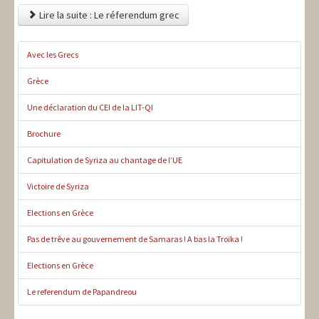
Lire la suite : Le réferendum grec
Avec les Grecs
Grèce
Une déclaration du CEI de la LIT-QI
Brochure
Capitulation de Syriza au chantage de l’UE
Victoire de Syriza
Elections en Grèce
Pas de trêve au gouvernement de Samaras ! A bas la Troïka !
Elections en Grèce
Le referendum de Papandreou