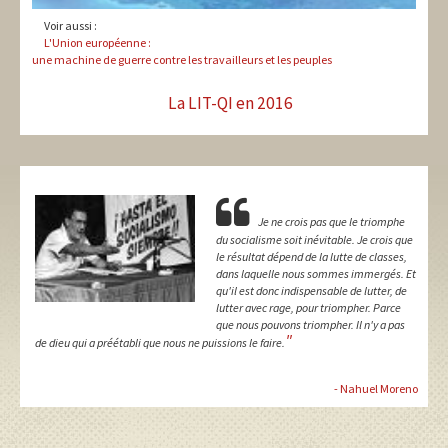
Voir aussi :
L'Union européenne :
une machine de guerre contre les travailleurs et les peuples
La LIT-QI en 2016
Je ne crois pas que le triomphe
du socialisme soit inévitable. Je crois que
le résultat dépend de la lutte de classes,
dans laquelle nous sommes immergés. Et
qu'il est donc indispensable de lutter, de
lutter avec rage, pour triompher. Parce
que nous pouvons triompher. Il n'y a pas
"
de dieu qui a préétabli que nous ne puissions le faire.
- Nahuel Moreno