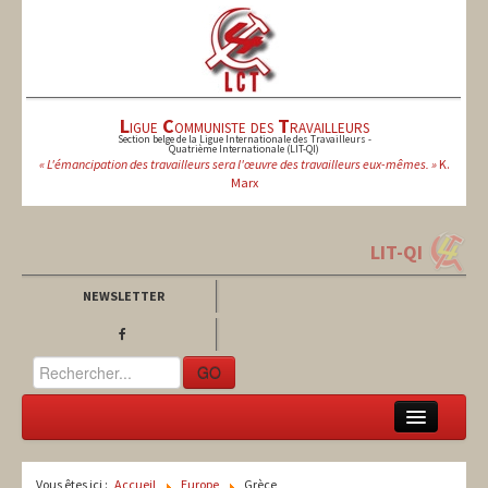
L
igue
C
ommuniste des
T
ravailleurs
Section belge de la Ligue Internationale des Travailleurs -
Quatrième Internationale (LIT-QI)
« L'émancipation des travailleurs sera l'œuvre des travailleurs eux-mêmes. »
K.
Marx
LIT-QI
NEWSLETTER
GO
LCT
Vous êtes ici :
Accueil
Europe
Grèce