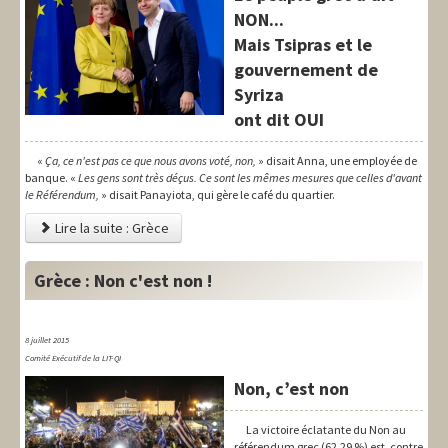
NON...
Mais Tsipras et le
gouvernement de
Syriza
ont dit OUI
«
Ça, ce n'est pas ce que nous avons voté, non,
» disait Anna, une employée de
banque. «
Les gens sont très déçus. Ce sont les mêmes mesures que celles d'avant
le Référendum,
» disait Panayiota, qui gère le café du quartier.
Lire la suite : Grèce
Grèce : Non c'est non !
8 juillet 2015
Comité Exécutif de la LIT-QI
Non, c’est non
La victoire éclatante du Non au
référendum grec (62,29 %) est, contre