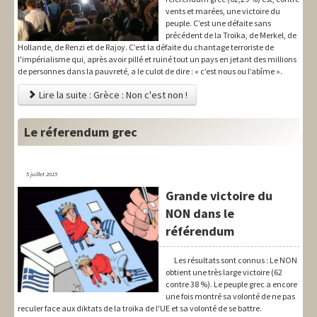
vents et marées, une victoire du
peuple. C’est une défaite sans
précédent de la Troïka, de Merkel, de
Hollande, de Renzi et de Rajoy. C’est la défaite du chantage terroriste de
l'impérialisme qui, après avoir pillé et ruiné tout un pays en jetant des millions
de personnes dans la pauvreté, a le culot de dire : « c’est nous ou l’abîme ».
Lire la suite : Grèce : Non c'est non !
Le réferendum grec
5 juillet 2015
Grande victoire du
NON dans le
référendum
Les résultats sont connus : Le NON
obtient une très large victoire (62
contre 38 %). Le peuple grec a encore
une fois montré sa volonté de ne pas
reculer face aux diktats de la troïka de l'UE et sa volonté de se battre.