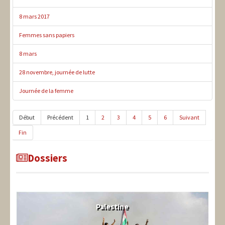
8 mars 2017
Femmes sans papiers
8 mars
28 novembre, journée de lutte
Journée de la femme
Début
Précédent
1
2
3
4
5
6
Suivant
Fin
Dossiers
Palestine