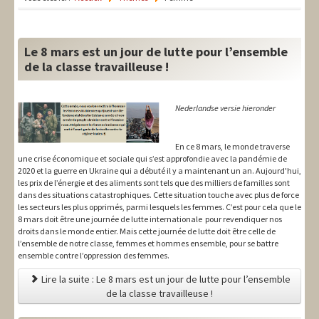
LIT-QI
Théorie
Le 8 mars est un jour de lutte pour l’ensemble
National
de la classe travailleuse !
Europe
Nederlandse versie hieronder
International
En ce 8 mars, le monde traverse
Syndical
une crise économique et sociale qui s’est approfondie avec la pandémie de
2020 et la guerre en Ukraine qui a débuté il y a maintenant un an. Aujourd'hui,
Social
les prix de l’énergie et des aliments sont tels que des milliers de familles sont
dans des situations catastrophiques. Cette situation touche avec plus de force
Thèmes
les secteurs les plus opprimés, parmi lesquels les femmes. C’est pour cela que le
8 mars doit être une journée de lutte internationale pour revendiquer nos
droits dans le monde entier. Mais cette journée de lutte doit être celle de
l’ensemble de notre classe, femmes et hommes ensemble, pour se battre
ensemble contre l’oppression des femmes.
Lire la suite : Le 8 mars est un jour de lutte pour l’ensemble
de la classe travailleuse !