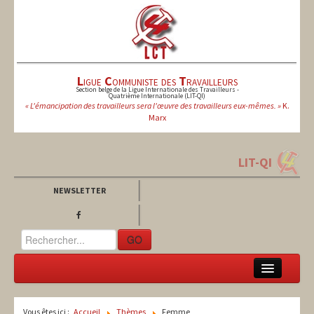
L
igue
C
ommuniste des
T
ravailleurs
Section belge de la Ligue Internationale des Travailleurs -
Quatrième Internationale (LIT-QI)
« L'émancipation des travailleurs sera l'œuvre des travailleurs eux-mêmes. »
K.
Marx
LIT-QI
NEWSLETTER
GO
LCT
Vous êtes ici :
Accueil
Thèmes
Femme