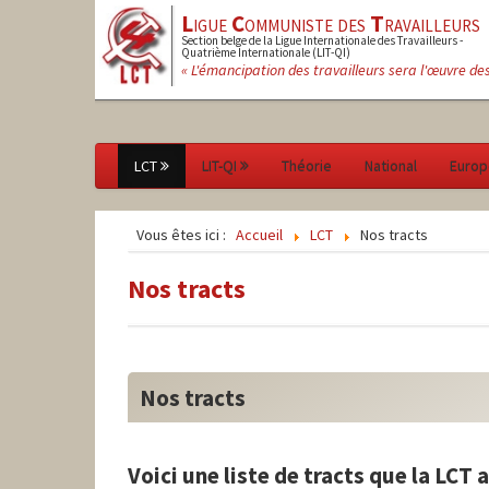
L
igue
C
ommuniste des
T
ravailleurs
Section belge de la Ligue Internationale des Travailleurs -
Quatrième Internationale (LIT-QI)
« L'émancipation des travailleurs sera l'œuvre de
LCT
LIT-QI
Théorie
National
Europ
Vous êtes ici :
Accueil
LCT
Nos tracts
Nos tracts
Nos tracts
Voici une liste de tracts que la LCT 