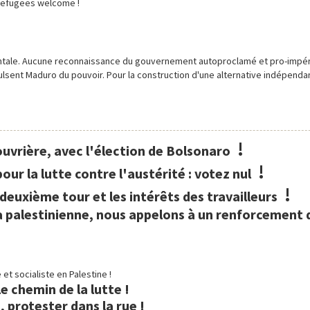
 refugees welcome !
inentale. Aucune reconnaissance du gouvernement autoproclamé et pro-impér
ulsent Maduro du pouvoir. Pour la construction d'une alternative indépenda
!
 ouvrière, avec l'élection de Bolsonaro
!
our la lutte contre l'austérité : votez nul
!
 deuxième tour et les intérêts des travailleurs
a palestinienne, nous appelons à un renforcement d
et socialiste en Palestine !
e chemin de la lutte !
, protester dans la rue !