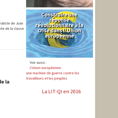
Construire une
Syndical
réponse
ialiste de Juan
révolutionnaire à la
nte de la classe
crise dans l'Union
européenne
Voir aussi :
L'Union européenne :
une machine de guerre contre les
travailleurs et les peuples
e la
La LIT-QI en 2016