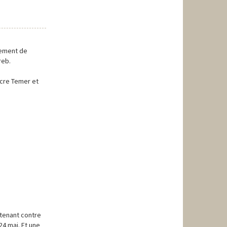
uvement de
reb.
ncre Temer et
ntenant contre
24 mai. Et une