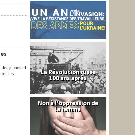
des
, des jeunes et
La Révolution russe
utes les
100 ans après
Non à l'oppression de
Syrie
la femme