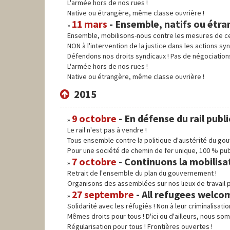
L'armée hors de nos rues !
Native ou étrangère, même classe ouvrière !
11 mars
- Ensemble, natifs ou étra
Ensemble, mobilisons-nous contre les mesures de c
NON à l'intervention de la justice dans les actions s
Défendons nos droits syndicaux ! Pas de négociations
L'armée hors de nos rues !
Native ou étrangère, même classe ouvrière !
2015
9 octobre
- En défense du rail pu
Le rail n'est pas à vendre !
Tous ensemble contre la politique d'austérité du go
Pour une société de chemin de fer unique, 100 % pu
7 octobre
- Continuons la mobilisa
Retrait de l'ensemble du plan du gouvernement !
Organisons des assemblées sur nos lieux de travail po
27 septembre
- All refugees welco
Solidarité avec les réfugiés ! Non à leur criminalisation
Mêmes droits pour tous ! D'ici ou d'ailleurs, nous som
Régularisation pour tous ! Frontières ouvertes !