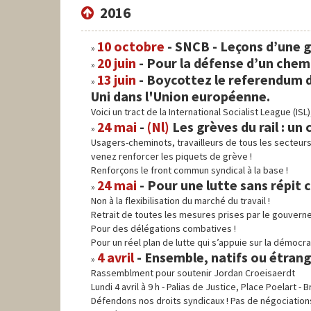
2016
10 octobre
- SNCB - Leçons d’une 
20 juin
- Pour la défense d’un chemin
13 juin
- Boycottez le referendum d
Uni dans l'Union européenne.
Voici un tract de la International Socialist League (ISL),
24 mai
-
(Nl)
Les grèves du rail : un
Usagers-cheminots, travailleurs de tous les secteurs
venez renforcer les piquets de grève !
Renforçons le front commun syndical à la base !
24 mai
- Pour une lutte sans répit c
Non à la flexibilisation du marché du travail !
Retrait de toutes les mesures prises par le gouvern
Pour des délégations combatives !
Pour un réel plan de lutte qui s’appuie sur la démocra
4 avril
- Ensemble, natifs ou étrang
Rassemblment pour soutenir Jordan Croeisaerdt
Lundi 4 avril à 9 h - Palias de Justice, Place Poelart - B
Défendons nos droits syndicaux ! Pas de négociations