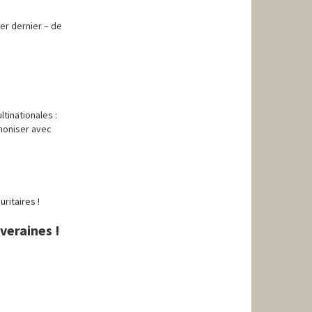
ier dernier – de
tinationales :
rmoniser avec
ritaires !
veraines !