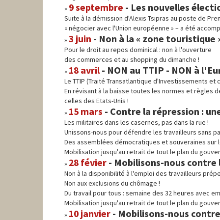
9 septembre
- Les nouvelles élect
Suite à la démission d'Alexis Tsipras au poste de Prem
« négocier avec l'Union européenne » – a été accompl
3 juin
- Non à la « zone touristique »
Pour le droit au repos dominical : non à l'ouverture
des commerces et au shopping du dimanche !
18 avril
- NON au TTIP - NON à l'Eur
Le TTIP (Traité Transatlantique d'Investissements et
En révisant à la baisse toutes les normes et règles d
celles des Etats-Unis !
15 mars
- Contre la répression : une
Les militaires dans les casernes, pas dans la rue !
Unissons-nous pour défendre les travailleurs sans pa
Des assemblées démocratiques et souveraines sur les l
Mobilisation jusqu'au retrait de tout le plan du gouv
28 févier
- Mobilisons-nous contre 
Non à la disponibilité à l'emploi des travailleurs prép
Non aux exclusions du chômage !
Du travail pour tous : semaine des 32 heures avec 
Mobilisation jusqu'au retrait de tout le plan du gouv
10 janvier
- Mobilisons-nous contre 