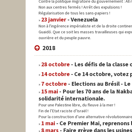
Contre la politique migratoire du gouvernement : All
Non aux centres fermés ! Arrêt des expulsions !
Régularisation de tous les sans-papiers !
23 janvier
-
Venezuela
Non à l'ingérence impérialiste et de la droite cont
Guaidó. Que ce soit les masses travailleuses qui exp
ouvrière et du peuple pauvre.
2018
28 octobre
-
Les défis de la classe
14 octobre
-
Ce 14 octobre, votez p
7 octobre
-
Elections au Brésil - Le
15 mai
-
Pour les 70 ans de la Nakb
solidarité internationale.
Pour une Palestine libre, du fleuve à la mer !
Fin de l’Etat raciste d’Israël !
Pour la construction d’une alternative révolutionnaire 
1 mai
-
Ce Premier Mai, reprenons l
8 mars
-
Faire grève dans les usines