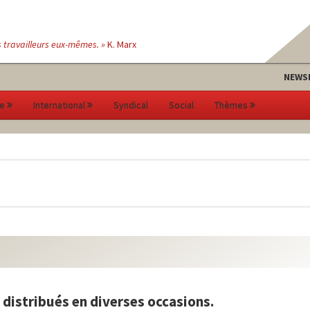
s travailleurs eux-mêmes. »
K. Marx
NEWS
e
International
Syndical
Social
Thèmes
a distribués en diverses occasions.