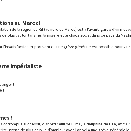
ations au Maroc!
lation de la région du Rif (au nord du Maroc) est à l'avant- garde d'un mo
 de plus l'autoritarisme, la misère et le chaos social dans ce pays du Magh
nt l'insatisfaction et prouvent qu'une grève générale est possible pour vai
rre impérialiste !
tranger !
e !
mes !
s corrompus successif, d’abord celui de Dilma, la dauphine de Lula, et mai
rité, prend de plus en plus d’ampleur avec l’appel à une grève générale le 