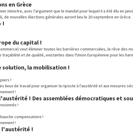
ions en Grèce
ier ministre, avec l'argument que le mandat pour lequel il a été élu en janv
i, de nouvelles élections générales auront lieu le 20 septembre en Grèce.
 !
ope du capital !
 commerce) veut éliminer toutes les barrières commerciales, le rêve des mul
e traçabilité et de qualité, existantes dans l'Union Européenne pour les ha
 solution, la mobilisation !
piers !
ieux de travail pour organiser la riposte à l'austérité et aux mesures sécu
ernement !
l'austérité ! Des assemblées démocratiques et sou
ensionnés !
embauche compensatoire !
ernement !
l'austérité !