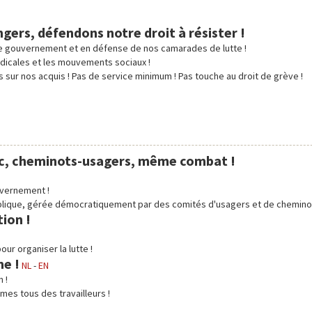
ngers, défendons notre droit à résister !
e gouvernement et en défense de nos camarades de lutte !
yndicales et les mouvements sociaux !
 sur nos acquis ! Pas de service minimum ! Pas touche au droit de grève !
blic, cheminots-usagers, même combat !
uvernement !
blique, gérée démocratiquement par des comités d'usagers et de cheminot
tion !
ur organiser la lutte !
me !
NL
-
EN
 !
mes tous des travailleurs !