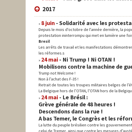
2017
8 juin
-
Solidarité avec les protest
Depuis le mois d'octobre de l'année dernière, la popu
protestation ininterrompu qui met en lumière une fois
Bresil
Les arrêts de travail et les manifestations démontre
les réformes.s
24 mai
-
Ni Trump ! Ni OTAN !
Mobilisons contre la machine de gue
Trump not Welcome !
Non à l’achat des F-35 !
Retrait de toutes les troupes militaires belges de l’é
La Belgique hors de l’OTAN, l’OTAN hors de la Belgiqu
24 mai
-
Le Brésil :
Grève générale de 48 heures !
Descendons dans la rue !
A bas Temer, le Congrès et les réfor
La lutte du peuple brésilien contre les gouvernement
celui de Tremer, ainsi que contre les mesures d’austé