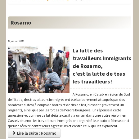
LIT-QI
Théorie
Rosarno
National
Europe
11 janvier 2010
La lutte des
International
travailleurs immigrants
Syndical
de Rosarno,
c'est la lutte de tous
Social
les travailleurs !
Thèmes
A Rosarno, en Calabre, région du Sud
de l'Italie, des travailleurs immigrés ont été barbarement attaqués par des
bandes racistes (à coups de barres et de tirs de feu, blessant gravement un
migrant), ainsi que par les forces de l'ordre bourgeois. En réponse à cette
agression -et comme ce fut déjà le cas il y a un an dans une autre région, en
Castelvolturno- les travailleurs immigrés ont organisé leur auto-défense ainsi
qu'une révolte contre leurs agresseurs et contre ceux qui les exploitent.
Lire la suite : Rosarno