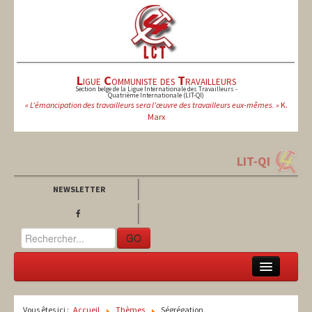
L
igue
C
ommuniste des
T
ravailleurs
Section belge de la Ligue Internationale des Travailleurs -
Quatrième Internationale (LIT-QI)
« L'émancipation des travailleurs sera l'œuvre des travailleurs eux-mêmes. »
K.
Marx
LIT-QI
NEWSLETTER
GO
LCT
Vous êtes ici :
Accueil
Thèmes
Ségrégation