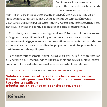
Belgique a été marquée par un
grand élan de solidarité de la part de
la population. Dans le Parc
Maximilien, s’organise ce que certains ont appelé une « ville dans la ville ».
Nous voulons saluer le travail de ces dizaines de personnes, bénévoles,
volontaires, qui participent à cette initiative. Cette solidarité est exemplaire et
sans eux, la situation des réfugiés en Belgique serait catastrophique.
Cependant, ce « drame » des réfugiés est loin d’être résolu et tendrait même
à s’aggraver. Les positions des dirigeants européens, comme celles du
gouvernement belge, n’avancent pas de solutions importantes, et nous devons
au contraire entendre au quotidien des propos racistes et xénophobes de la
part des responsables politiques.
Participons tous ensemble, travailleurs d’ici ou d’ailleurs, à la manifestation
du 7 octobre, pour lutter pour de meilleures conditions de vie pour tous, contre
l’austérité et en solidarité avec nos frères et sœurs de classe réfugiés.
Lire
notre tract
, disponible aussi en
néerlandais
et en
anglais
.
Solidarité avec les réfugiés ! Non à leur criminalisation !
Mêmes droits pour tous ! D’ici ou d’ailleurs, nous sommes
tous des travailleurs !
Régularisation pour tous ! Frontières ouvertes !
Réfugiés