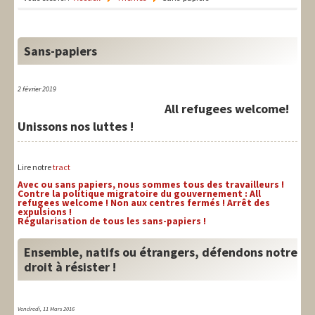
LIT-QI
Théorie
Sans-papiers
National
Europe
2 février 2019
All refugees welcome!
International
Unissons nos luttes !
Syndical
Lire notre
tract
Social
Avec ou sans papiers, nous sommes tous des travailleurs !
Contre la politique migratoire du gouvernement : All
Thèmes
refugees welcome ! Non aux centres fermés ! Arrêt des
expulsions !
Régularisation de tous les sans-papiers !
Ensemble, natifs ou étrangers, défendons notre
droit à résister !
Vendredi, 11 Mars 2016