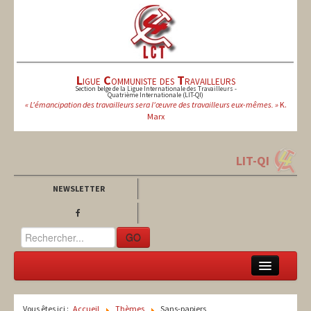
L
igue
C
ommuniste des
T
ravailleurs
Section belge de la Ligue Internationale des Travailleurs -
Quatrième Internationale (LIT-QI)
« L'émancipation des travailleurs sera l'œuvre des travailleurs eux-mêmes. »
K.
Marx
LIT-QI
NEWSLETTER
GO
LCT
Vous êtes ici :
Accueil
Thèmes
Sans-papiers