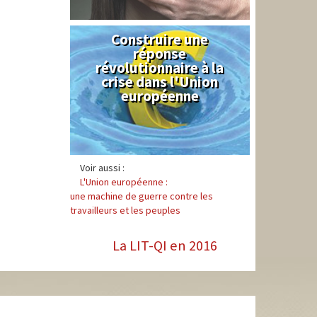
Construire une
Syndical
réponse
révolutionnaire à la
crise dans l'Union
européenne
Voir aussi :
L'Union européenne :
une machine de guerre contre les
travailleurs et les peuples
La LIT-QI en 2016