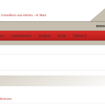
s travailleurs eux-mêmes. »
K. Marx
NEWS
e
International
Syndical
Social
Thèmes
diverses