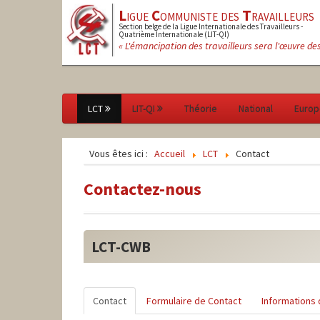
L
igue
C
ommuniste des
T
ravailleurs
Section belge de la Ligue Internationale des Travailleurs -
Quatrième Internationale (LIT-QI)
« L'émancipation des travailleurs sera l'œuvre de
LCT
LIT-QI
Théorie
National
Europ
Vous êtes ici :
Accueil
LCT
Contact
Contactez-nous
LCT-CWB
Contact
Formulaire de Contact
Informations 