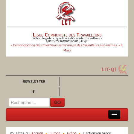
L
igue
C
ommuniste des
T
ravailleurs
Section belge de la Ligue Internationale des Travailleurs -
Quatrième Internationale (LIT-QI)
« L'émancipation des travailleurs sera l'œuvre des travailleurs eux-mêmes. »
K.
Marx
LIT-QI
NEWSLETTER
GO
LCT
Vous êtes ici :
Accueil
Europe
Grèce
Elections en Grèce