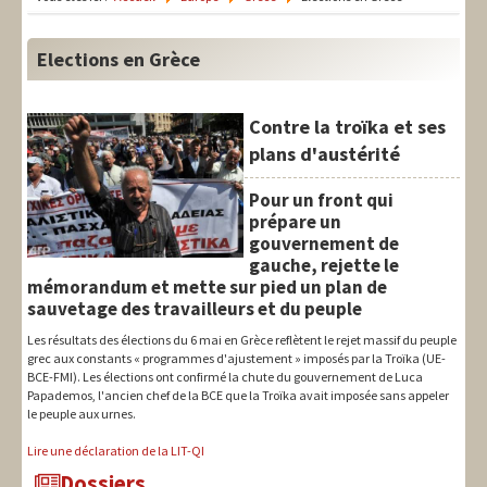
LIT-QI
Théorie
Elections en Grèce
National
Contre la troïka et ses
Europe
plans d'austérité
International
Pour un front qui
prépare un
Syndical
gouvernement de
gauche, rejette le
Social
mémorandum et mette sur pied un plan de
sauvetage des travailleurs et du peuple
Thèmes
Les résultats des élections du 6 mai en Grèce reflètent le rejet massif du peuple
grec aux constants « programmes d'ajustement » imposés par la Troïka (UE-
BCE-FMI). Les élections ont confirmé la chute du gouvernement de Luca
Papademos, l'ancien chef de la BCE que la Troïka avait imposée sans appeler
le peuple aux urnes.
Lire une déclaration de la LIT-QI
Dossiers