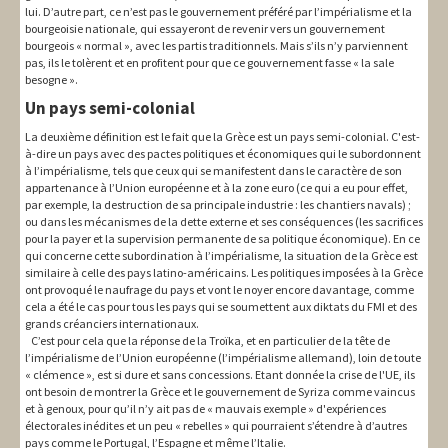
lui. D’autre part, ce n’est pas le gouvernement préféré par l’impérialisme et la
bourgeoisie nationale, qui essayeront de revenir vers un gouvernement
bourgeois « normal », avec les partis traditionnels. Mais s’ils n’y parviennent
pas, ils le tolèrent et en profitent pour que ce gouvernement fasse « la sale
besogne ».
Un pays semi-colonial
La deuxième définition est le fait que la Grèce est un pays semi-colonial. C'est-
à-dire un pays avec des pactes politiques et économiques qui le subordonnent
à l’impérialisme, tels que ceux qui se manifestent dans le caractère de son
appartenance à l’Union européenne et à la zone euro (ce qui a eu pour effet,
par exemple, la destruction de sa principale industrie : les chantiers navals) ;
ou dans les mécanismes de la dette externe et ses conséquences (les sacrifices
pour la payer et la supervision permanente de sa politique économique). En ce
qui concerne cette subordination à l’impérialisme, la situation de la Grèce est
similaire à celle des pays latino-américains. Les politiques imposées à la Grèce
ont provoqué le naufrage du pays et vont le noyer encore davantage, comme
cela a été le cas pour tous les pays qui se soumettent aux diktats du FMI et des
grands créanciers internationaux.
C’est pour cela que la réponse de la Troïka, et en particulier de la tête de
l’impérialisme de l’Union européenne (l’impérialisme allemand), loin de toute
« clémence », est si dure et sans concessions. Etant donnée la crise de l'UE, ils
ont besoin de montrer la Grèce et le gouvernement de Syriza comme vaincus
et à genoux, pour qu’il n’y ait pas de « mauvais exemple » d'expériences
électorales inédites et un peu « rebelles » qui pourraient s’étendre à d’autres
pays comme le Portugal, l’Espagne et même l’Italie.