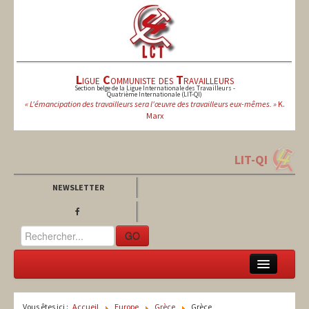
L
igue
C
ommuniste des
T
ravailleurs
Section belge de la Ligue Internationale des Travailleurs -
Quatrième Internationale (LIT-QI)
« L'émancipation des travailleurs sera l'œuvre des travailleurs eux-mêmes. »
K.
Marx
LIT-QI
NEWSLETTER
GO
LCT
Vous êtes ici :
Accueil
Europe
Grèce
Grèce