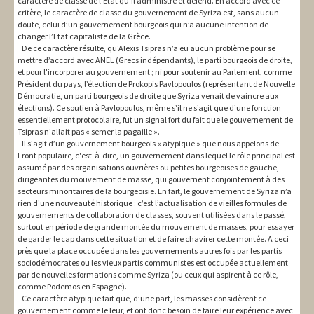
caractère de classe de l’Etat qu’il administre et défend. En accord avec ce
critère, le caractère de classe du gouvernement de Syriza est, sans aucun
doute, celui d’un gouvernement bourgeois qui n’a aucune intention de
changer l’Etat capitaliste de la Grèce.
De ce caractère résulte, qu'Alexis Tsipras n’a eu aucun problème pour se
mettre d’accord avec ANEL (Grecs indépendants), le parti bourgeois de droite,
et pour l'incorporer au gouvernement ; ni pour soutenir au Parlement, comme
Président du pays, l’élection de Prokopis Pavlopoulos (représentant de Nouvelle
Démocratie, un parti bourgeois de droite que Syriza venait de vaincre aux
élections). Ce soutien à Pavlopoulos, même s’il ne s’agit que d’une fonction
essentiellement protocolaire, fut un signal fort du fait que le gouvernement de
Tsipras n'allait pas « semer la pagaille ».
Il s'agit d’un gouvernement bourgeois « atypique » que nous appelons de
Front populaire, c'est-à-dire, un gouvernement dans lequel le rôle principal est
assumé par des organisations ouvrières ou petites bourgeoises de gauche,
dirigeantes du mouvement de masse, qui gouvernent conjointement à des
secteurs minoritaires de la bourgeoisie. En fait, le gouvernement de Syriza n’a
rien d'une nouveauté historique : c’est l’actualisation de vieilles formules de
gouvernements de collaboration de classes, souvent utilisées dans le passé,
surtout en période de grande montée du mouvement de masses, pour essayer
de garder le cap dans cette situation et de faire chavirer cette montée. A ceci
près que la place occupée dans les gouvernements autres fois par les partis
sociodémocrates ou les vieux partis communistes est occupée actuellement
par de nouvelles formations comme Syriza (ou ceux qui aspirent à ce rôle,
comme Podemos en Espagne).
Ce caractère atypique fait que, d’une part, les masses considèrent ce
gouvernement comme le leur, et ont donc besoin de faire leur expérience avec