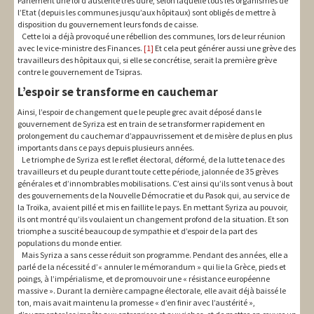
Parlement une loi d’austérité très dure, selon laquelle tous les organismes de
l’Etat (depuis les communes jusqu’aux hôpitaux) sont obligés de mettre à
disposition du gouvernement leurs fonds de caisse.
Cette loi a déjà provoqué une rébellion des communes, lors de leur réunion
avec le vice-ministre des Finances.
[1]
Et cela peut générer aussi une grève des
travailleurs des hôpitaux qui, si elle se concrétise, serait la première grève
contre le gouvernement de Tsipras.
L’espoir se transforme en cauchemar
Ainsi, l’espoir de changement que le peuple grec avait déposé dans le
gouvernement de Syriza est en train de se transformer rapidement en
prolongement du cauchemar d’appauvrissement et de misère de plus en plus
importants dans ce pays depuis plusieurs années.
Le triomphe de Syriza est le reflet électoral, déformé, de la lutte tenace des
travailleurs et du peuple durant toute cette période, jalonnée de 35 grèves
générales et d’innombrables mobilisations. C’est ainsi qu’ils sont venus à bout
des gouvernements de la Nouvelle Démocratie et du Pasok qui, au service de
la Troïka, avaient pillé et mis en faillite le pays. En mettant Syriza au pouvoir,
ils ont montré qu’ils voulaient un changement profond de la situation. Et son
triomphe a suscité beaucoup de sympathie et d’espoir de la part des
populations du monde entier.
Mais Syriza a sans cesse réduit son programme. Pendant des années, elle a
parlé de la nécessité d’« annuler le mémorandum » qui lie la Grèce, pieds et
poings, à l’impérialisme, et de promouvoir une « résistance européenne
massive ». Durant la dernière campagne électorale, elle avait déjà baissé le
ton, mais avait maintenu la promesse « d’en finir avec l’austérité »,