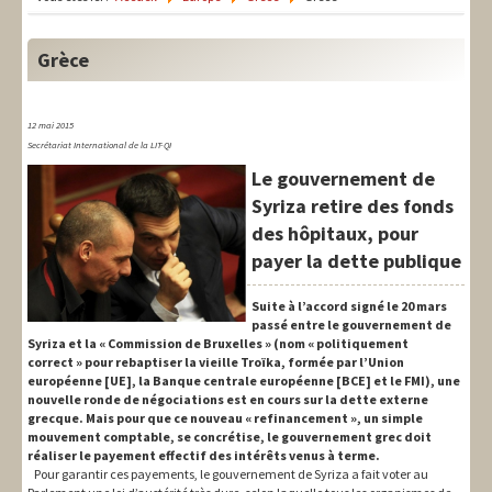
LIT-QI
Théorie
Grèce
National
12 mai 2015
Europe
Secrétariat International de la LIT-QI
Le gouvernement de
International
Syriza retire des fonds
Syndical
des hôpitaux, pour
payer la dette publique
Social
Suite à l’accord signé le 20 mars
Thèmes
passé entre le gouvernement de
Syriza et la « Commission de Bruxelles » (nom « politiquement
correct » pour rebaptiser la vieille Troïka, formée par l’Union
européenne [UE], la Banque centrale européenne [BCE] et le FMI), une
nouvelle ronde de négociations est en cours sur la dette externe
grecque. Mais pour que ce nouveau « refinancement », un simple
mouvement comptable, se concrétise, le gouvernement grec doit
réaliser le payement effectif des intérêts venus à terme.
Pour garantir ces payements, le gouvernement de Syriza a fait voter au