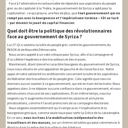
Face à l'alternative incontournable de répondre aux aspirations du peuple
grec ou de capituler à la Troïka, le gouvernement de Syriza a opté pour la
capitulation ; ce qui prouve, une fois de plus, que
tout gouvernement qui ne
rompt pas avec la bourgeoisie et l’impérialisme termine – tôt ou tard
– par devenir le jouet du capital financier.
Quel doit être la politique des révolutionnaires
face au gouvernement de Syriza ?
La LIT-QI a soutenu la lutte du peuple grec contre les gouvernements du
PASOK et de Nouvelle Démocratie.
Nous avons appelé à un vote critique pour Syriza, afin d’accompagner et
d'accélérer l’expérience des travailleurs et des masses.
Maintenant, étant donné le caractère bourgeois du gouvernement de Syriza,
nous nous situons en une opposition de gauche et de classe face lui. Notre
appui et notre solidarité inconditionnels concernent la lutte et les aspirations
de libération des travailleurs et du peuple grec. Cela signifie que nous ne
donnons aucun soutien à ce gouvernement, qui est en train de les trahir. Nous
appelons donc à ne déposer aucune confiance dans ce gouvernement, et nous
dénoncerons chacune de ses capitulations. Et en même temps, nous lui
exigeons qu’il augmente immédiatement les salaires et annule les
privatisations, comme il l’avait promis lors de sa campagne électorale.
Nous exigeons essentiellement qu’il rompe avec l’impérialisme et la
bourgeoisie grecque, comme seule issue pour sortir la Grèce de la catastrophe.
En ce sens,
nous incitons à la mobilisation indépendante des
travailleurs et des masses,
sur un chemin de luttes qui peut commencer à
être tracé par la grève des travailleurs des hôpitaux.