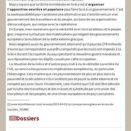
Nous croyons que la tâche immédiate en Grèce est d’
organiser
l’opposition ouvrière et populaire
pour faire face à ce gouvernement. C’est
la seule possibilité pour construire une alternative qui s'oriente vers un vrai
gouvernement des travailleurs et du peuple, sur base de ses organisations
démocratiques, qui rompe avec le capitalisme.
En Europe, nous soutenons que la solidarité avec les travailleurs et le peuple
grec s’exprime surtout par des mobilisations qui exigent des gouvernements
européens l’annulation de la dette externe grecque.
Nous exigeons aussi du gouvernement allemand qu’il paye les 278 milliards
d’euros qui correspondent aux prêts compulsifs que les nazis ont imposés à la
Grèce durant l’occupation du pays pendant la deuxième guerre mondiale et
aux réparations pour les dégâts causés par cette occupation.
La situation de la Grèce et d’autres pays met à nu le véritable caractère de
l’UE, au service des puissances impérialistes européennes, en particulier
l’Allemagne. Cela montre que ces pays tomberont de plus en plus dans la
pauvreté et la décadence s’ils n’arrêtent pas de payer la dette externe et ne
rompent pas avec l’euro. Finalement, cela montre que l’UE doit être détruite
par la lutte des travailleurs et des masses et substituée par une union des
travailleurs et des peuples, en une Union européenne de pays socialistes.
_______________
[1]
www.elconfidencial.com/mundo/2015-04-24/syriza-exprime-a-grecia-en-busca-de-
liquidez_765488/
Dossiers