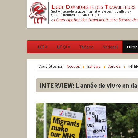
L
igue
C
ommuniste des
T
ravailleurs
Section belge de la Ligue Internationale des Travailleurs -
Quatrième Internationale (LIT-QI)
« L'émancipation des travailleurs sera l'œuvre de
LCT
LIT-QI
Théorie
National
Europ
Vous êtes ici :
Accueil
Europe
Autres
INTER
INTERVIEW: L'année de vivre en d