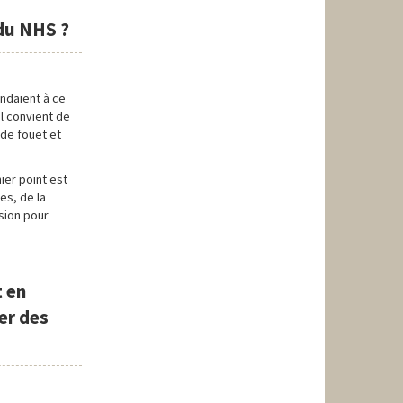
 du NHS ?
endaient à ce
Il convient de
 de fouet et
ier point est
es, de la
sion pour
t en
er des