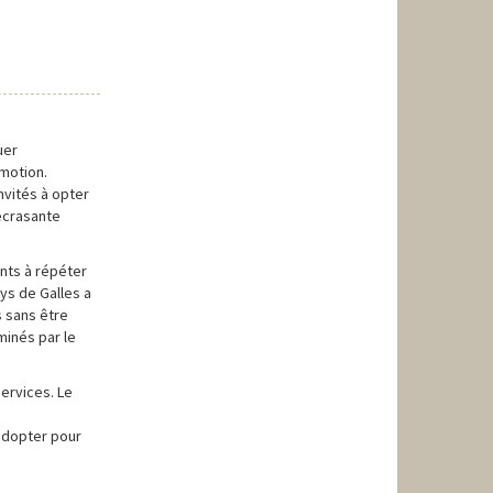
uer
omotion.
nvités à opter
 écrasante
ants à répéter
ys de Galles a
s sans être
minés par le
services. Le
 adopter pour