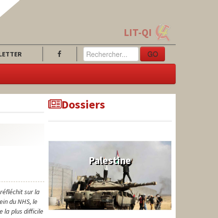
LIT-QI
GO
LETTER
Dossiers
Palestine
éfléchit sur la
ein du NHS, le
a plus difficile