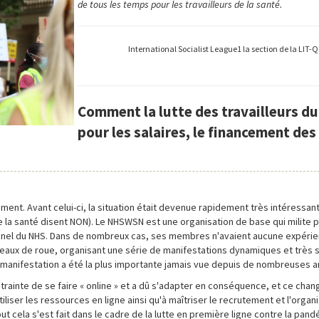
de tous les temps pour les travailleurs de la santé.
International Socialist League1 la section de la LIT
Comment la lutte des travailleurs d
pour les salaires, le financement des
inement. Avant celui-ci, la situation était devenue rapidement très intéressa
de la santé disent NON). Le NHSWSN est une organisation de base qui milite 
nnel du NHS. Dans de nombreux cas, ses membres n'avaient aucune expérie
peaux de roue, organisant une série de manifestations dynamiques et très 
a manifestation a été la plus importante jamais vue depuis de nombreuses 
trainte de se faire « online » et a dû s'adapter en conséquence, et ce cha
liser les ressources en ligne ainsi qu'à maîtriser le recrutement et l'organ
tout cela s'est fait dans le cadre de la lutte en première ligne contre la pand