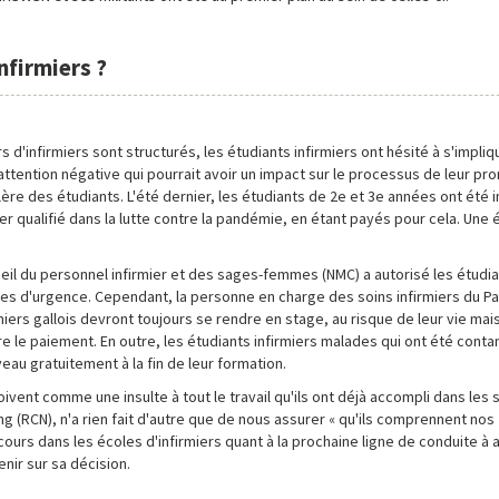
nfirmiers ?
d'infirmiers sont structurés, les étudiants infirmiers ont hésité à s'impliq
ttention négative qui pourrait avoir un impact sur le processus de leur pr
e des étudiants. L'été dernier, les étudiants de 2e et 3e années ont été i
ier qualifié dans la lutte contre la pandémie, en étant payés pour cela. Une
seil du personnel infirmier et des sages-femmes (NMC) a autorisé les étudi
es d'urgence. Cependant, la personne en charge des soins infirmiers du Pa
rmiers gallois devront toujours se rendre en stage, au risque de leur vie mai
 le paiement. En outre, les étudiants infirmiers malades qui ont été conta
veau gratuitement à la fin de leur formation.
ivent comme une insulte à tout le travail qu'ils ont déjà accompli dans les 
ing (RCN), n'a rien fait d'autre que de nous assurer « qu'ils comprennent nos
ours dans les écoles d'infirmiers quant à la prochaine ligne de conduite à
nir sur sa décision.