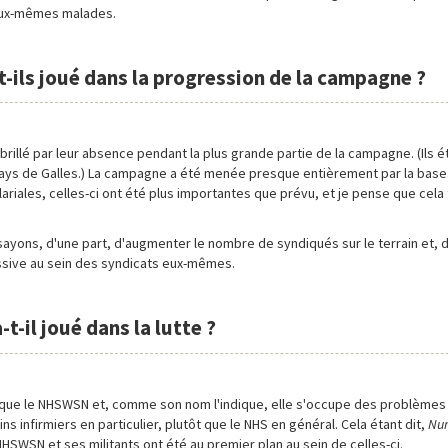
 eux-mêmes malades.
nt-ils joué dans la progression de la campagne ?
t brillé par leur absence pendant la plus grande partie de la campagne. (Ils é
 Pays de Galles.) La campagne a été menée presque entièrement par la base
ariales, celles-ci ont été plus importantes que prévu, et je pense que cela 
yons, d'une part, d'augmenter le nombre de syndiqués sur le terrain et, d
ssive au sein des syndicats eux-mêmes.
-t-il joué dans la lutte ?
que le NHSWSN et, comme son nom l'indique, elle s'occupe des problèmes
ns infirmiers en particulier, plutôt que le NHS en général. Cela étant dit,
Nur
WSN et ses militants ont été au premier plan au sein de celles-ci.