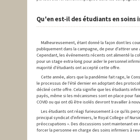
Qu'en est-il des étudiants en soins i
Malheureusement, étant donné la façon dont les cours 
publiquement dans la campagne, de peur d'attirer une a
Cependant, les événements récents ont alimenté la colèr
pour un stage extra-long pour aider le personnel infirm
majorité d'étudiants ont accepté cette offre.
Cette année, alors que la pandémie fait rage, le Con
le processus de l'été dernier en adoptant des protocol
décliné cette offre. Cela signifie que les étudiants infi
payés, même si les mécanismes sont en place pour faire
COVID ou qui ont dû être isolés devront travailler à nou
Les étudiants ont réagi furieusement à ce qu'ils perço
principal syndicat d'infirmiers, le Royal College of Nurs
préoccupations ». Des discussions sont maintenant en c
forcer la personne en charge des soins infirmiers à reve