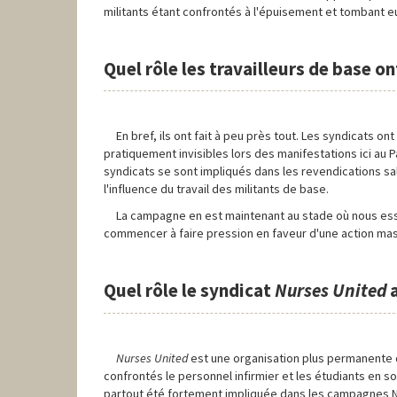
militants étant confrontés à l'épuisement et tombant
Quel rôle les travailleurs de base o
En bref, ils ont fait à peu près tout. Les syndicats on
pratiquement invisibles lors des manifestations ici au
syndicats se sont impliqués dans les revendications sal
l'influence du travail des militants de base.
La campagne en est maintenant au stade où nous essa
commencer à faire pression en faveur d'une action ma
Quel rôle le syndicat
Nurses United
a
Nurses United
est une organisation plus permanente 
confrontés le personnel infirmier et les étudiants en soi
partout été fortement impliquée dans les campagnes NHS