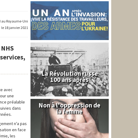
-QI au Royaume-Uni
le 18 janvier 2021
u NHS
 services,
La Révolution russe
100 ans après
nte avec
pour une
nce préalable
Non à l'oppression de
Syrie
suivies dans
la femme
années.
ngement n'a pas
isation en face
émie, les