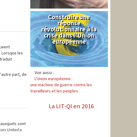
Construire une
Syndical
réponse
révolutionnaire à la
crise dans l'Union
européenne
taient
. Lorsque les
traduit
Voir aussi :
'autre part, de
L'Union européenne :
une machine de guerre contre les
travailleurs et les peuples
La LIT-QI en 2016
 auxquels sont
ses United
a