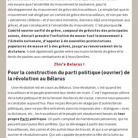
nécessaire que l'ensemble du mouvement le soutienne, pour le
développement du mouvement de grève des travailleurs. Le simple fait que le
mouvement soit dirigé par un comité de grève des travailleurs, et non par des
« personnes célèbres » et d'anciens ministres, donnera déjà une impulsion aux
grèves, et par conséquent à l'ensemble du mouvement. C'est pourquoi
le
Comité ouvrier unifié de grève, composé de grévistes des principales
usines, devrait prendre l'initiative de mener tout le mouvement à
l'échelle nationale, d'appeler à de nouvelles protestations
populaires de masse et à des grèves, jusqu'au renversement de la
dictature.
Il doit également garder entre ses mains le fonds de grève et le
fonds de soutien aux combattants et à leurs familles.
Zhiv'e Belarus !
Pour la construction du parti politique (ouvrier) de
la révolution au Bélarus
Une révolution est en cours au Bélarus. Une révolution, c'est quand les
travailleurs et le peuple prennent leur destin en main. C'est l'expression ultime
de la lutte politique et de la tension des forces de classe, comme nous pouvons
le constater aujourd'hui. Pour ne pas être pris en otage par d'autres forces
politiques, pour ne pas être entraînés dans les impasses des « dialogues » avec
la dictature, etc., les travailleurs et le peuple ont absolument besoin de
leur
propre
Parti
politique
. Un parti composé de nombreuses personnes, qui ne
peuvent pas toutes être arrêtées. Qui se développe à partir des masses
travailleuses, des usines et des autres lieux de travail, et qui a un programme
ouvrier et révolutionnaire. Qui soit capable de prendre la tête de la lutte au