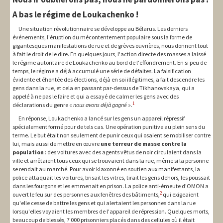
A bas le régime de Loukachenko !
Une situation révolutionnaire se développe au Bélarus. Les derniers
événements, l'éruption du mécontentement populaire sous la forme de
gigantesques manifestations de rue et de grèves ouvrières, nous donnent tout
à fait le droit de le dire. En quelques jours, l'action directe des masses a laissé
le régime autoritaire de Loukachenko au bord de l'effondrement. En si peu de
temps, le régime a déjà accumulé une série de défaites. La falsification
évidente et éhontée des élections, déjà en soi illégitimes, a fait descendre les
gens dans la rue, et cela en passant par-dessus de Tikhanovskaya, qui a
appelé à ne pas le faire et qui a essayé de calmer les gens avec des
1
déclarations du genre «
nous avons déjà gagné
».
En réponse, Loukachenko a lancé sur les gens un appareil répressif
spécialement formé pour de tels cas. Une opération punitive au plein sens du
terme. Le but était non seulement de punir ceux qui osaient se mobiliser contre
lui, mais aussi de mettre en œuvre
une terreur de masse contre la
population
: des voitures avec des agents vêtus de noir circulaient dans la
ville et arrêtaient tous ceux qui se trouvaient dans la rue, même si la personne
se rendait au marché. Pour avoir klaxonné en soutien aux manifestants, la
police attaquait les voitures, brisait les vitres, tirait les gens dehors, les poussait
dans les fourgons et les emmenait en prison. La police anti-émeute d'OMON a
2
ouvert le feu sur des personnes aux fenêtres des bâtiments,
qui exigeaient
qu'elle cesse de battre les gens et qui alertaient les personnes dans la rue
lorsqu'elles voyaient les membres de l'appareil de répression. Quelques morts,
beaucoup de blessés, 7 000 prisonniers placés dans des cellules où il était