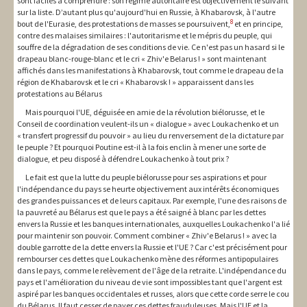
sont faciles à comprendre : son régime autoritaire est objectivement le suivant
sur la liste. D’autant plus qu'aujourd'hui en Russie, à Khabarovsk, à l'autre
8
bout de l'Eurasie, des protestations de masses se poursuivent,
et en principe,
contre des malaises similaires : l'autoritarisme et le mépris du peuple, qui
souffre de la dégradation de ses conditions de vie. Ce n'est pas un hasard si le
drapeau blanc-rouge-blanc et le cri « Zhiv'e Belarus ! » sont maintenant
affichés dans les manifestations à Khabarovsk, tout comme le drapeau de la
région de Khabarovsk et le cri « Khabarovsk ! » apparaissent dans les
protestations au Bélarus
Mais pourquoi l'UE, déguisée en amie de la révolution biélorusse, et le
Conseil de coordination veulent-ils un « dialogue » avec Loukachenko et un
« transfert progressif du pouvoir » au lieu du renversement de la dictature par
le peuple ? Et pourquoi Poutine est-il à la fois enclin à mener une sorte de
dialogue, et peu disposé à défendre Loukachenko à tout prix ?
Le fait est que la lutte du peuple biélorusse pour ses aspirations et pour
l'indépendance du pays se heurte objectivement aux intérêts économiques
des grandes puissances et de leurs capitaux. Par exemple, l'une des raisons de
la pauvreté au Bélarus est que le pays a été saigné à blanc par les dettes
envers la Russie et les banques internationales, auxquelles Loukachenko l'a lié
pour maintenir son pouvoir. Comment combiner « Zhiv'e Belarus ! » avec la
double garrotte de la dette envers la Russie et l'UE ? Car c'est précisément pour
rembourser ces dettes que Loukachenko mène des réformes antipopulaires
dans le pays, comme le relèvement de l'âge de la retraite. L'indépendance du
pays et l'amélioration du niveau de vie sont impossibles tant que l'argent est
aspiré par les banques occidentales et russes, alors que cette corde serre le cou
du Bélarus. Il faut cesser de payer ces dettes frauduleuses. Mais l'UE et la