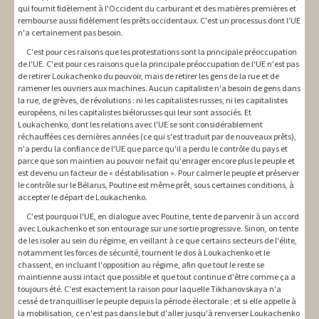
qui fournit fidèlement à l'Occident du carburant et des matières premières et
rembourse aussi fidèlement les prêts occidentaux. C'est un processus dont l'UE
n'a certainement pas besoin.
C'est pour ces raisons que les protestations sont la principale préoccupation
de l'UE. C'est pour ces raisons que la principale préoccupation de l'UE n'est pas
de retirer Loukachenko du pouvoir, mais de retirer les gens de la rue et de
ramener les ouvriers aux machines. Aucun capitaliste n'a besoin de gens dans
la rue, de grèves, de révolutions : ni les capitalistes russes, ni les capitalistes
européens, ni les capitalistes biélorusses qui leur sont associés. Et
Loukachenko, dont les relations avec l'UE se sont considérablement
réchauffées ces dernières années (ce qui s'est traduit par de nouveaux prêts),
n'a perdu la confiance de l'UE que parce qu'il a perdu le contrôle du pays et
parce que son maintien au pouvoir ne fait qu'enrager encore plus le peuple et
est devenu un facteur de « déstabilisation ». Pour calmer le peuple et préserver
le contrôle sur le Bélarus, Poutine est même prêt, sous certaines conditions, à
accepter le départ de Loukachenko.
C'est pourquoi l'UE, en dialogue avec Poutine, tente de parvenir à un accord
avec Loukachenko et son entourage sur une sortie progressive. Sinon, on tente
de les isoler au sein du régime, en veillant à ce que certains secteurs de l'élite,
notamment les forces de sécurité, tournent le dos à Loukachenko et le
chassent, en incluant l'opposition au régime, afin que tout le reste se
maintienne aussi intact que possible et que tout continue d'être comme ça a
toujours été. C'est exactement la raison pour laquelle Tikhanovskaya n'a
cessé de tranquilliser le peuple depuis la période électorale ; et si elle appelle à
la mobilisation, ce n'est pas dans le but d'aller jusqu'à renverser Loukachenko