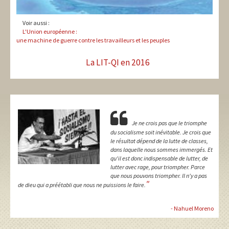
Voir aussi :
L'Union européenne :
une machine de guerre contre les travailleurs et les peuples
La LIT-QI en 2016
Je ne crois pas que le triomphe
du socialisme soit inévitable. Je crois que
le résultat dépend de la lutte de classes,
dans laquelle nous sommes immergés. Et
qu'il est donc indispensable de lutter, de
lutter avec rage, pour triompher. Parce
que nous pouvons triompher. Il n'y a pas
"
de dieu qui a préétabli que nous ne puissions le faire.
- Nahuel Moreno