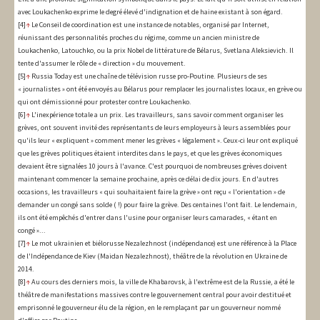
avec Loukachenko exprime le degré élevé d'indignation et de haine existant à son égard.
[4]
↑
Le Conseil de coordination est une instance de notables, organisé par Internet,
réunissant des personnalités proches du régime, comme un ancien ministre de
Loukachenko, Latouchko, ou la prix Nobel de littérature de Bélarus, Svetlana Aleksievich. Il
tente d'assumer le rôle de « direction » du mouvement.
[5]
↑
Russia Today est une chaîne de télévision russe pro-Poutine. Plusieurs de ses
« journalistes » ont été envoyés au Bélarus pour remplacer les journalistes locaux, en grève ou
qui ont démissionné pour protester contre Loukachenko.
[6]
↑
L'inexpérience totale a un prix. Les travailleurs, sans savoir comment organiser les
grèves, ont souvent invité des représentants de leurs employeurs à leurs assemblées pour
qu'ils leur « expliquent » comment mener les grèves « légalement ». Ceux-ci leur ont expliqué
que les grèves politiques étaient interdites dans le pays, et que les grèves économiques
devaient être signalées 10 jours à l'avance. C'est pourquoi de nombreuses grèves doivent
maintenant commencer la semaine prochaine, après ce délai de dix jours. En d'autres
occasions, les travailleurs « qui souhaitaient faire la grève » ont reçu « l'orientation » de
demander un congé sans solde ( !) pour faire la grève. Des centaines l'ont fait. Le lendemain,
ils ont été empêchés d'entrer dans l'usine pour organiser leurs camarades, « étant en
congé »...
[7]
↑
Le mot ukrainien et biélorusse Nezalezhnost (indépendance) est une référence à la Place
de l'Indépendance de Kiev (Maidan Nezalezhnost), théâtre de la révolution en Ukraine de
2014.
[8]
↑
Au cours des derniers mois, la ville de Khabarovsk, à l'extrême est de la Russie, a été le
théâtre de manifestations massives contre le gouvernement central pour avoir destitué et
emprisonné le gouverneur élu de la région, en le remplaçant par un gouverneur nommé