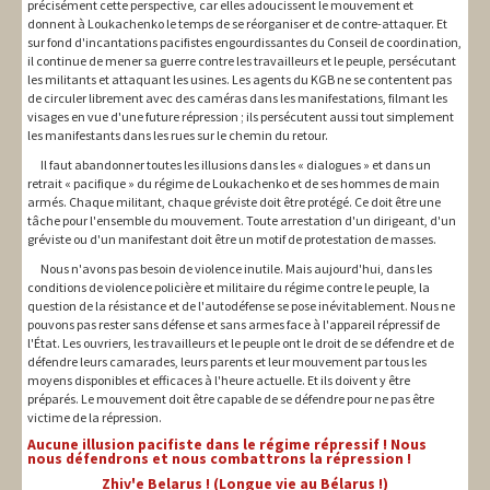
précisément cette perspective, car elles adoucissent le mouvement et
donnent à Loukachenko le temps de se réorganiser et de contre-attaquer. Et
sur fond d'incantations pacifistes engourdissantes du Conseil de coordination,
il continue de mener sa guerre contre les travailleurs et le peuple, persécutant
les militants et attaquant les usines. Les agents du KGB ne se contentent pas
de circuler librement avec des caméras dans les manifestations, filmant les
visages en vue d'une future répression ; ils persécutent aussi tout simplement
les manifestants dans les rues sur le chemin du retour.
Il faut abandonner toutes les illusions dans les « dialogues » et dans un
retrait « pacifique » du régime de Loukachenko et de ses hommes de main
armés. Chaque militant, chaque gréviste doit être protégé. Ce doit être une
tâche pour l'ensemble du mouvement. Toute arrestation d'un dirigeant, d'un
gréviste ou d'un manifestant doit être un motif de protestation de masses.
Nous n'avons pas besoin de violence inutile. Mais aujourd'hui, dans les
conditions de violence policière et militaire du régime contre le peuple, la
question de la résistance et de l'autodéfense se pose inévitablement. Nous ne
pouvons pas rester sans défense et sans armes face à l'appareil répressif de
l'État. Les ouvriers, les travailleurs et le peuple ont le droit de se défendre et de
défendre leurs camarades, leurs parents et leur mouvement par tous les
moyens disponibles et efficaces à l'heure actuelle. Et ils doivent y être
préparés. Le mouvement doit être capable de se défendre pour ne pas être
victime de la répression.
Aucune illusion pacifiste dans le régime répressif ! Nous
nous défendrons et nous combattrons la répression !
Zhiv'e Belarus ! (Longue vie au Bélarus !)