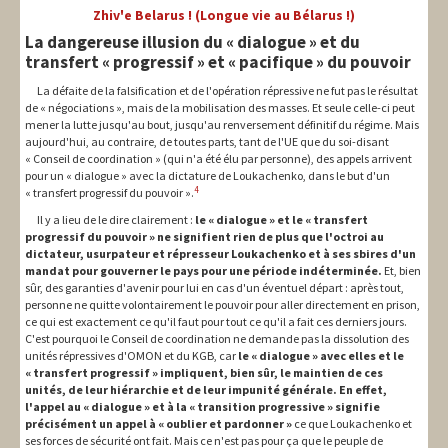
Zhiv'e Belarus ! (Longue vie au Bélarus !)
La dangereuse illusion du « dialogue » et du
transfert « progressif » et « pacifique » du pouvoir
La défaite de la falsification et de l'opération répressive ne fut pas le résultat
de « négociations », mais de la mobilisation des masses. Et seule celle-ci peut
mener la lutte jusqu'au bout, jusqu'au renversement définitif du régime. Mais
aujourd'hui, au contraire, de toutes parts, tant de l'UE que du soi-disant
« Conseil de coordination » (qui n'a été élu par personne), des appels arrivent
pour un « dialogue » avec la dictature de Loukachenko, dans le but d'un
4
« transfert progressif du pouvoir ».
Il y a lieu de le dire clairement :
le « dialogue » et le « transfert
progressif du pouvoir » ne signifient rien de plus que l'octroi au
dictateur, usurpateur et répresseur Loukachenko et à ses sbires d'un
mandat pour gouverner le pays pour une période indéterminée.
Et, bien
sûr, des garanties d'avenir pour lui en cas d'un éventuel départ : après tout,
personne ne quitte volontairement le pouvoir pour aller directement en prison,
ce qui est exactement ce qu'il faut pour tout ce qu'il a fait ces derniers jours.
C'est pourquoi le Conseil de coordination ne demande pas la dissolution des
unités répressives d'OMON et du KGB, car
le « dialogue » avec elles et le
« transfert progressif » impliquent, bien sûr, le maintien de ces
unités, de leur hiérarchie et de leur impunité générale. En effet,
l'appel au « dialogue » et à la « transition progressive » signifie
précisément un appel à « oublier et pardonner »
ce que Loukachenko et
ses forces de sécurité ont fait. Mais ce n'est pas pour ça que le peuple de