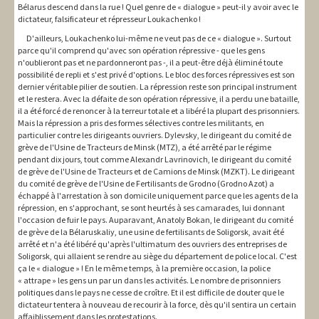
Bélarus descend dans la rue ! Quel genre de « dialogue » peut-il y avoir avec le
dictateur, falsificateur et répresseur Loukachenko !
D'ailleurs, Loukachenko lui-même ne veut pas de ce « dialogue ». Surtout
parce qu'il comprend qu'avec son opération répressive - que les gens
n'oublieront pas et ne pardonneront pas -, il a peut-être déjà éliminé toute
possibilité de repli et s'est privé d'options. Le bloc des forces répressives est son
dernier véritable pilier de soutien. La répression reste son principal instrument
et le restera. Avec la défaite de son opération répressive, il a perdu une bataille,
il a été forcé de renoncer à la terreur totale et a libéré la plupart des prisonniers.
Mais la répression a pris des formes sélectives contre les militants, en
particulier contre les dirigeants ouvriers. Dylevsky, le dirigeant du comité de
grève de l'Usine de Tracteurs de Minsk (MTZ), a été arrêté par le régime
pendant dix jours, tout comme Alexandr Lavrinovich, le dirigeant du comité
de grève de l'Usine de Tracteurs et de Camions de Minsk (MZKT). Le dirigeant
du comité de grève de l'Usine de Fertilisants de Grodno (Grodno Azot) a
échappé à l'arrestation à son domicile uniquement parce que les agents de la
répression, en s'approchant, se sont heurtés à ses camarades, lui donnant
l'occasion de fuir le pays. Auparavant, Anatoly Bokan, le dirigeant du comité
de grève de la Bélaruskaliy, une usine de fertilisants de Soligorsk, avait été
arrêté et n'a été libéré qu'après l'ultimatum des ouvriers des entreprises de
Soligorsk, qui allaient se rendre au siège du département de police local. C'est
ça le « dialogue » ! En le même temps, à la première occasion, la police
« attrape » les gens un par un dans les activités. Le nombre de prisonniers
politiques dans le pays ne cesse de croître. Et il est difficile de douter que le
dictateur tentera à nouveau de recourir à la force, dès qu'il sentira un certain
affaiblissement dans les protestations.