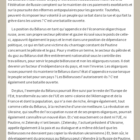
Fédération de Russie comptent sur le maintien de ces paiements exorbitants et
sur la poursuite des réformes antipopulaires pour les garantir. Toutefois,
peuvent-ils imposer leur volonté à un peuple qui se bat dans la rue et qui fait la
grève dans les usines ? C'est une bataille ouverte.
La position du Bélarus en tant qu'appendice de l'économie oligarchique
russe, avec son propre secteur pétrolier et gazier écrasé sous le poids de celle-
ci, appauvrit également le pays et le met dans une position de dépendance
politique, ce qui en fait une victime du chantage constant de Poutine
concernant le pétrole et le gaz. Pour y mettre un terme, le secteur du pétrole et
du gaz au Bélarus doit être entièrement nationalisé sous le contrôle des
travailleurs, pour servir le peuple biélorusse et non les oligarques russes. Il doit
devenir un facteur d'indépendance du pays, et non l'inverse. Les oligarques
russes pourront-ils maintenir le Bélarus dans l'état d'appendice russe lorsque
le peuple se bat pour son pays ? Les Biélorusses l'autoriseront-ils ? C'est
également une bataille ouverte.
De plus, l'exemple du Bélarus pourrait être suivi par le reste de l'Europe de
l'Est, transformée au sein de l'UE en semi-colonie de l'Allemagne et de la
France et dont la population, qui n'a rien de riche, émigre également, tout
comme celle du Bélarus, à la recherche d'une vie meilleure. La révolution en
Ukraine, qui souffre de l'occupation russe et de ses propres oligarques, pourrait
également connaître un nouvel élan. Et c'est exactement ce dont ni l'UE, ni
Poutine, ni Zelensky n'ont besoin. (Zelensky, l'actuel président d'Ukraine,
appelle également à la paix et au dialogue et a même déclaré que les
Biélorusses ne devraient pas copier la révolution ukrainienne.) Et, bien sûr, le
développement du processus au Bélarus peut s'étendre à la Russie de Poutine,