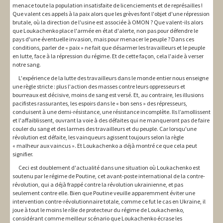
menace toute la population insatisfaite de licenciements et de représailles !
Que valent ces appels à la paix alors que les grèves font l'objet d'une répression
brutale, où la direction de l'usine est associée à OMON ? Que valent-ils alors
que Loukachenko place l'armée en état d'alerte, non pas pour défendre le
pays d'une éventuelle invasion, mais pour menacer le peuple ? Dans ces
conditions, parler de « paix » ne fait que désarmer les travailleurs et le peuple
en lutte, face à la répression du régime. Et de cette façon, cela l'aide à verser
notre sang.
L'expérience de la lutte des travailleurs dans le monde entier nous enseigne
une règle stricte : plus l'action des masses contre leurs oppresseurs et
bourreaux est décisive, moins de sang est versé. Et, au contraire, les illusions
pacifistes rassurantes, les espoirs dans le « bon sens » des répresseurs,
conduisent à une demi-résistance, une résistance incomplète. Ils l’amollissent
et l'affaiblissent, ouvrant la voie à des défaites qui ne manqueront pas de faire
couler du sang et des larmes des travailleurs et du peuple. Car lorsqu'une
révolution est défaite, les vainqueurs agissent toujours selon la règle
« malheur aux vaincus ». Et Loukachenko a déjà montré ce que cela peut
signifier.
Ceci est doublement d'actualité dans une situation où Loukachenko est
soutenu par le régime de Poutine, cet avant-poste international de la contre-
révolution, qui a déjà frappé contre la révolution ukrainienne, et pas
seulement contre elle. Bien que Poutine veuille apparemment éviter une
intervention contre-révolutionnaire totale, comme ce fut le cas en Ukraine, il
joue à tout le moins le rôle de protecteur du régime de Loukachenko,
considérant comme meilleur scénario que Loukachenko écrase les