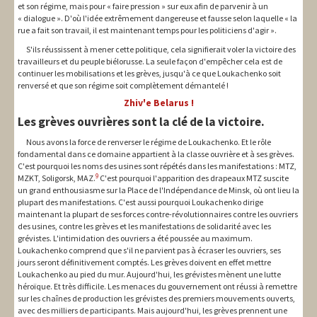
et son régime, mais pour « faire pression » sur eux afin de parvenir à un
« dialogue ». D'où l'idée extrêmement dangereuse et fausse selon laquelle « la
rue a fait son travail, il est maintenant temps pour les politiciens d'agir ».
S'ils réussissent à mener cette politique, cela signifierait voler la victoire des
travailleurs et du peuple biélorusse. La seule façon d'empêcher cela est de
continuer les mobilisations et les grèves, jusqu'à ce que Loukachenko soit
renversé et que son régime soit complètement démantelé !
Zhiv'e Belarus !
Les grèves ouvrières sont la clé de la victoire.
Nous avons la force de renverser le régime de Loukachenko. Et le rôle
fondamental dans ce domaine appartient à la classe ouvrière et à ses grèves.
C'est pourquoi les noms des usines sont répétés dans les manifestations : MTZ,
9
MZKT, Soligorsk, MAZ.
C'est pourquoi l'apparition des drapeaux MTZ suscite
un grand enthousiasme sur la Place de l'Indépendance de Minsk, où ont lieu la
plupart des manifestations. C'est aussi pourquoi Loukachenko dirige
maintenant la plupart de ses forces contre-révolutionnaires contre les ouvriers
des usines, contre les grèves et les manifestations de solidarité avec les
grévistes. L'intimidation des ouvriers a été poussée au maximum.
Loukachenko comprend que s'il ne parvient pas à écraser les ouvriers, ses
jours seront définitivement comptés. Les grèves doivent en effet mettre
Loukachenko au pied du mur. Aujourd'hui, les grévistes mènent une lutte
héroïque. Et très difficile. Les menaces du gouvernement ont réussi à remettre
sur les chaînes de production les grévistes des premiers mouvements ouverts,
avec des milliers de participants. Mais aujourd'hui, les grèves prennent une