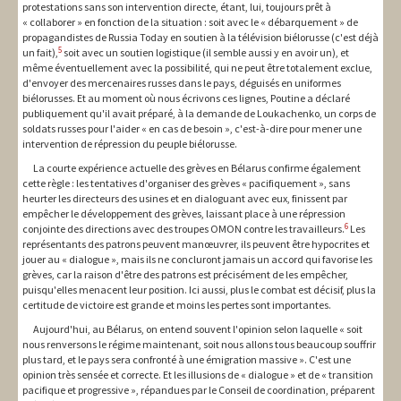
protestations sans son intervention directe, étant, lui, toujours prêt à
« collaborer » en fonction de la situation : soit avec le « débarquement » de
propagandistes de Russia Today en soutien à la télévision biélorusse (c'est déjà
5
un fait),
soit avec un soutien logistique (il semble aussi y en avoir un), et
même éventuellement avec la possibilité, qui ne peut être totalement exclue,
d'envoyer des mercenaires russes dans le pays, déguisés en uniformes
biélorusses. Et au moment où nous écrivons ces lignes, Poutine a déclaré
publiquement qu'il avait préparé, à la demande de Loukachenko, un corps de
soldats russes pour l'aider « en cas de besoin », c'est-à-dire pour mener une
intervention de répression du peuple biélorusse.
La courte expérience actuelle des grèves en Bélarus confirme également
cette règle : les tentatives d'organiser des grèves « pacifiquement », sans
heurter les directeurs des usines et en dialoguant avec eux, finissent par
empêcher le développement des grèves, laissant place à une répression
6
conjointe des directions avec des troupes OMON contre les travailleurs.
Les
représentants des patrons peuvent manœuvrer, ils peuvent être hypocrites et
jouer au « dialogue », mais ils ne concluront jamais un accord qui favorise les
grèves, car la raison d'être des patrons est précisément de les empêcher,
puisqu'elles menacent leur position. Ici aussi, plus le combat est décisif, plus la
certitude de victoire est grande et moins les pertes sont importantes.
Aujourd'hui, au Bélarus, on entend souvent l'opinion selon laquelle « soit
nous renversons le régime maintenant, soit nous allons tous beaucoup souffrir
plus tard, et le pays sera confronté à une émigration massive ». C'est une
opinion très sensée et correcte. Et les illusions de « dialogue » et de « transition
pacifique et progressive », répandues par le Conseil de coordination, préparent