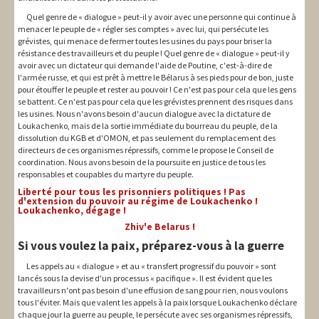
Quel genre de « dialogue » peut-il y avoir avec une personne qui continue à
menacer le peuple de « régler ses comptes » avec lui, qui persécute les
grévistes, qui menace de fermer toutes les usines du pays pour briser la
résistance des travailleurs et du peuple ! Quel genre de « dialogue » peut-il y
avoir avec un dictateur qui demande l'aide de Poutine, c'est-à-dire de
l'armée russe, et qui est prêt à mettre le Bélarus à ses pieds pour de bon, juste
pour étouffer le peuple et rester au pouvoir ! Ce n'est pas pour cela que les gens
se battent. Ce n'est pas pour cela que les grévistes prennent des risques dans
les usines. Nous n'avons besoin d'aucun dialogue avec la dictature de
Loukachenko, mais de la sortie immédiate du bourreau du peuple, de la
dissolution du KGB et d'OMON, et pas seulement du remplacement des
directeurs de ces organismes répressifs, comme le propose le Conseil de
coordination. Nous avons besoin de la poursuite en justice de tous les
responsables et coupables du martyre du peuple.
Liberté pour tous les prisonniers politiques ! Pas
d'extension du pouvoir au régime de Loukachenko !
Loukachenko, dégage !
Zhiv'e Belarus !
Si vous voulez la paix, préparez-vous à la guerre
Les appels au « dialogue » et au « transfert progressif du pouvoir » sont
lancés sous la devise d'un processus « pacifique ». Il est évident que les
travailleurs n'ont pas besoin d'une effusion de sang pour rien, nous voulons
tous l'éviter. Mais que valent les appels à la paix lorsque Loukachenko déclare
chaque jour la guerre au peuple, le persécute avec ses organismes répressifs,