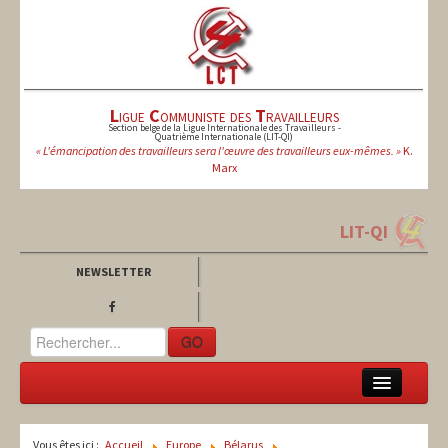
L
igue
C
ommuniste des
T
ravailleurs
Section belge de la Ligue Internationale des Travailleurs -
Quatrième Internationale (LIT-QI)
« L'émancipation des travailleurs sera l'œuvre des travailleurs eux-mêmes. »
K.
Marx
LIT-QI
NEWSLETTER
GO
LCT
Vous êtes ici :
Accueil
Europe
Bélarus