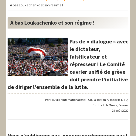
LIT-QI
A bas Loukachenko et son régime !
Théorie
A bas Loukachenko et son régime !
National
Europe
Pas de « dialogue » avec
le dictateur,
International
falsificateur et
Syndical
répresseur ! Le Comité
ouvrier unifié de grève
Social
doit prendre l'initiative
de diriger l'ensemble de la lutte.
Thèmes
Parti ouvrier internationaliste (POI), la section russe de la LIT-QI
En direct de Minsk, Bélarus
28 août 2020
Nous n'oublierons pas, nous ne pardonnerons pas !