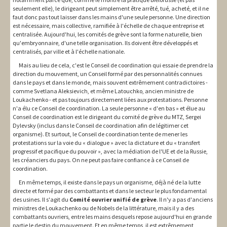
seulement elle), le dirigeant peut simplement être arrêté, tué, acheté, et il ne
faut donc pas tout laisser dans les mains d'une seule personne. Une direction
est nécessaire, mais collective, ramifiée à l'échelle de chaque entreprise et
centralisée. Aujourd'hui, les comités de grève sont la forme naturelle, bien
qu'embryonnaire, d'une telle organisation. Ils doivent être développés et
centralisés, par ville et à l'échelle nationale.
Mais au lieu de cela, c'est le Conseil de coordination qui essaie de prendre la
direction du mouvement, un Conseil formé par des personnalités connues
dans le pays et dans le monde, mais souvent extrêmement contradictoires -
comme Svetlana Aleksievich, et même Latouchko, ancien ministre de
Loukachenko - et pas toujours directement liées aux protestations. Personne
n'a élu ce Conseil de coordination. La seule personne « d'en bas » et élue au
Conseil de coordination est le dirigeant du comité de grève du MTZ, Sergei
Dylevsky (inclus dans le Conseil de coordination afin de légitimer cet
organisme). Et surtout, le Conseil de coordination tente de mener les
protestations sur la voie du « dialogue » avec la dictature et du « transfert
progressif et pacifique du pouvoir », avec la médiation de l'UE et de la Russie,
les créanciers du pays. On ne peut pas faire confiance à ce Conseil de
coordination.
En même temps, il existe dans le pays un organisme, déjà né de la lutte
directe et formé par des combattants et dans le secteur le plus fondamental
des usines. Il s'agit du
Comité ouvrier unifié de grève
. Il n'y a pas d'anciens
ministres de Loukachenko ou de Nobels de la littérature, mais il y a des
combattants ouvriers, entre les mains desquels repose aujourd'hui en grande
partie le destin du mouvement. Et en même temps, il est extrêmement