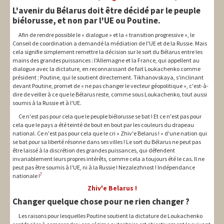
L'avenir du Bélarus doit être décidé par le peuple
biélorusse, et non par l'UE ou Poutine.
Afin de rendre possible le « dialogue » et la « transition progressive », le
Conseil de coordination a demandé la médiation de l'UE et de la Russie. Mais
cela signifie simplement remettre la décision sur le sort du Bélarus entre les
mains des grandes puissances : l'Allemagne et la France, qui appellent au
dialogue avec la dictature, en reconnaissant de fait Loukachenko comme
président ; Poutine, qui le soutient directement. Tikhanovskaya, s'inclinant
devant Poutine, promet de « ne pas changer le vecteur géopolitique », c'est-à-
dire de veiller à ce que le Bélarus reste, comme sous Loukachenko, tout aussi
soumis à la Russie et à l'UE.
Ce n'est pas pour cela que le peuple biélorusse se bat ! Et ce n'est pas pour
cela que le pays a été teinté de bout en bout par les couleurs du drapeau
national. Ce n'est pas pour cela que le cri « Zhiv'e Belarus ! » d'une nation qui
se bat pour sa liberté résonne dans ses villes ! Le sort du Bélarus ne peut pas
être laissé à la discrétion des grandes puissances, qui défendent
invariablement leurs propres intérêts, comme cela a toujours été le cas. Il ne
peut pas être soumis à l'UE, ni à la Russie ! Nezalezhnost ! Indépendance
7
nationale !
Zhiv'e Belarus !
Changer quelque chose pour ne rien changer ?
Les raisons pour lesquelles Poutine soutient la dictature de Loukachenko