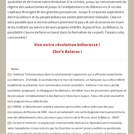
quotidien et de mener notre révolution à la victoire, jusqu'au renversement du
régime de Loukachenko et jusqu'à l'indépendance du Bélarus vis-à-vis des
capitaux étrangers et des grandes puissances. Jusqu'à ce que les aspirations
des travailleurs et du peuple biélorusse soient pleinement réalisées. Cela ne
sera possible que si les travailleurs prennent le pays et son économie en main
et les mettent au service de leurs propres intérêts. Aujourd'hui, au Bélarus, la
possibilité s'ouvre de faire un bond dans la formation de ce parti. Faisons cela,
camarades !
Vive notre révolution biélorusse !
Zhiv'e Belarus !
Notes:
[1]
↑
Svetlana Tikhanovskaya était la candidate de l'opposition qui a affronté Loukachenko
aux élections. D'emblée, le candidat était le mari de Svetlana, un banquier, qui a été arrêté et
empêché de se présenter, tout comme deux autres candidats. Svetlana s'est alors portée
candidate, proposant, si elle gagnait les élections, de libérer tous les prisonniers politiques et
de convoquer immédiatement à des élections libres dans le pays. Elle a refusé de soumettre
tout programme au-delà de cela.
[2]
↑
OMON, le Détachement mobile à vocation particulière, créé en prévision des jeux
olympiques de Moscou de 1980, réunit actuellement une sorte de gendarmerie paramilitaire,
avec des détachements dans plusieurs pays voisins de la Russie, dont le Bélarus. (NdT)
[3]
↑
Ce mot d'ordre est un expression traditionnelle relative à la Seconde Guerre mondiale,
selon laquelle les crimes commis par les fascistes ne seront jamais oubliés ou pardonnés.
Elle a une profonde signification symbolique dans le pays. Le fait qu'il soit utilisé en relation