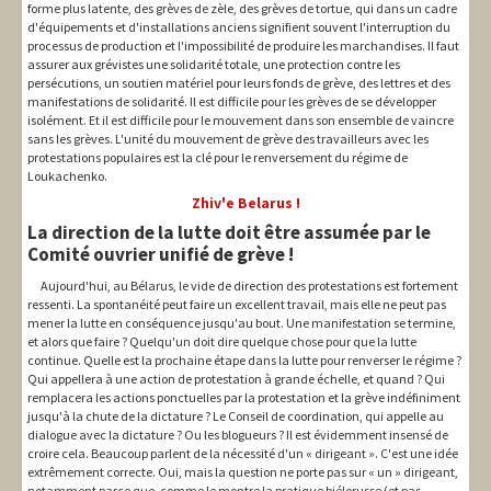
forme plus latente, des grèves de zèle, des grèves de tortue, qui dans un cadre
d'équipements et d'installations anciens signifient souvent l'interruption du
processus de production et l'impossibilité de produire les marchandises. Il faut
assurer aux grévistes une solidarité totale, une protection contre les
persécutions, un soutien matériel pour leurs fonds de grève, des lettres et des
manifestations de solidarité. Il est difficile pour les grèves de se développer
isolément. Et il est difficile pour le mouvement dans son ensemble de vaincre
sans les grèves. L'unité du mouvement de grève des travailleurs avec les
protestations populaires est la clé pour le renversement du régime de
Loukachenko.
Zhiv'e Belarus !
La direction de la lutte doit être assumée par le
Comité ouvrier unifié de grève !
Aujourd'hui, au Bélarus, le vide de direction des protestations est fortement
ressenti. La spontanéité peut faire un excellent travail, mais elle ne peut pas
mener la lutte en conséquence jusqu'au bout. Une manifestation se termine,
et alors que faire ? Quelqu'un doit dire quelque chose pour que la lutte
continue. Quelle est la prochaine étape dans la lutte pour renverser le régime ?
Qui appellera à une action de protestation à grande échelle, et quand ? Qui
remplacera les actions ponctuelles par la protestation et la grève indéfiniment
jusqu'à la chute de la dictature ? Le Conseil de coordination, qui appelle au
dialogue avec la dictature ? Ou les blogueurs ? Il est évidemment insensé de
croire cela. Beaucoup parlent de la nécessité d'un « dirigeant ». C'est une idée
extrêmement correcte. Oui, mais la question ne porte pas sur « un » dirigeant,
notamment parce que, comme le montre la pratique biélorusse (et pas