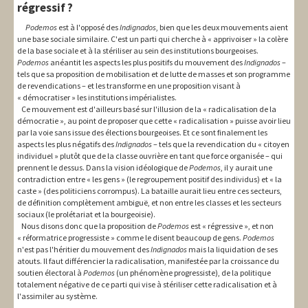
régressif ?
Podemos
est à l'opposé des
Indignados
, bien que les deux mouvements aient
une base sociale similaire. C'est un parti qui cherche à « apprivoiser » la colère
de la base sociale et à la stériliser au sein des institutions bourgeoises.
Podemos
anéantit les aspects les plus positifs du mouvement des
Indignados
–
tels que sa proposition de mobilisation et de lutte de masses et son programme
de revendications – et les transforme en une proposition visant à
« démocratiser » les institutions impérialistes.
Ce mouvement est d'ailleurs basé sur l'illusion de la « radicalisation de la
démocratie », au point de proposer que cette « radicalisation » puisse avoir lieu
par la voie sans issue des élections bourgeoises. Et ce sont finalement les
aspects les plus négatifs des
Indignados
– tels que la revendication du « citoyen
individuel » plutôt que de la classe ouvrière en tant que force organisée – qui
prennent le dessus. Dans la vision idéologique de
Podemos
, il y aurait une
contradiction entre « les gens » (le regroupement positif des individus) et « la
caste » (des politiciens corrompus). La bataille aurait lieu entre ces secteurs,
de définition complètement ambiguë, et non entre les classes et les secteurs
sociaux (le prolétariat et la bourgeoisie).
Nous disons donc que la proposition de
Podemos
est « régressive », et non
« réformatrice progressiste » comme le disent beaucoup de gens.
Podemos
n'est pas l'héritier du mouvement des
Indignados
mais la liquidation de ses
atouts. Il faut différencier la radicalisation, manifestée par la croissance du
soutien électoral à
Podemos
(un phénomène progressiste), de la politique
totalement négative de ce parti qui vise à stériliser cette radicalisation et à
l'assimiler au système.