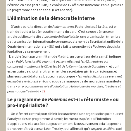
l'édition en espagnol d'IRIB, la chaîne de TV officielle iranienne. Pablo Iglesias a
un programme dans ce canal (Fort Apache).
L'élimination de la démocratie interne
D'autre part, la direction de
Podemos,
avec Pablo Iglesias à la tête, est en
train de liquider la démocratie interne du parti. C'est ce que dénonce un
article publié sur le site d’
Izquierda Anticapitalista
, une organisation (membre
de l'organisation internationale connue sous le nom de Secrétariat unifié de la
Quatrième Internationale – SU) qui a fait la promotion de
Podemos
depuis la
fondation de ce mouvement.
L'article (écrit par un militant de Madrid, un travailleur de la santé) indique
que «
Pablo Iglesias (PI) a nommé personnellement les 62 membres qui
composent maintenant le CC, et les 10 de la Commission de Garanties
», et qu'il
est en train de choisir arbitrairement les secrétaires généraux régionaux et
plusieurs candidatures. L'auteur y ajoute que «
les vraies décisions se prennent
en haut et s'exécutent en bas
», et que ce manque de démocratie se manifeste
dans «
un programme en voie d'adaptation à la logique des marchés, ''réaliste et
pragmatique'' selon PI
».
[2]
Le programme de
Podemos
est-il « réformiste » ou
pro-impérialiste ?
Un élément central pour définir le caractère d'une organisation politique est
l'analyse de son programme, à savoir, les mesures qu’elle a l'intention
d'appliquer si elle accède au gouvernement. Nous suivons en cela l'approche
de notre maître à penser Léon Trotsky, qui affirmait qu'«
un parti se définit tout