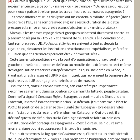
[4]
Y aurait-il quelqu'un, qui croit que cette vieille bourgeoisie impérialiste bien
expérimentée soit à ce point « naïve » ou « se trompe » ? Ou que ce qui est bon
pour « eux » puisse être bon pour les travailleurs et les masses espagnoles ?
Les propositions actuelles de
Syriza
ont un contenu similaire : négocier (dans
le cadre de l'UE, sans rompre avec elle) une restructuration de la dette
grecque et la mise en œuvre de plans d’ajustement « moins brutaux ».
Alors que les masses espagnoles et grecques se battent durement contre les
plans imposés par la « troïka » et arrivent de plus en plus à la conclusion qu'il
faut rompre avec l'UE,
Podemos
et
Syriza
en arrivent à tenter, depuis la
« gauche », de sauver les institutions réactionnaires impérialistes, et à créer
l'illusion que ces dernières peuvent être « démocratisées ».
Cette lamentable politique – de la part d’organisations qui se disent « de
gauche » – ne fait qu'apporter de l’eau au moulin de l'extrême droite et même
des organisations fascistes européennes (telles qu'Aube dorée en Grèce, le
Front national français et l'UKIP britannique), qui reprennent la bannière de la
rupture avec l'UE pour gagner une influence de masses.
D'autre part, dans le cas de
Podemos
, son caractère pro-impérialiste
s’exprime également dans sa position concernant la lutte du peuple catalan.
Comme l’a signalé
Corriente Roja
d'Espagne, ce parti – qui a défendu, dans
l'abstrait, le droit à l'autodétermination – a défendu (tout comme le PP et le
PSOE) la position de la défense de « l'unité de l'Espagne » lors des grandes
manifestations et du récent référendum en Catalogne. Qui plus est, il a
déclaré que toute définition sur la Catalogne devait se faire au sein des
« institutions démocratiques espagnoles », c'est à dire au sein du régime
monarchique pourri et oppresseur hérité du franquisme.
En d'autres termes, la logique de
Podemos
est qu'il existe « un droit abstrait
de l'auto-détermination », mais qu'au moment de l'appliquer, comme dans le