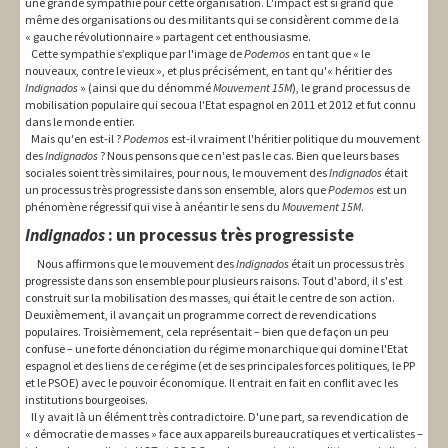
une grande sympathie pour cette organisation. L'impact est si grand que
même des organisations ou des militants qui se considèrent comme de la
« gauche révolutionnaire » partagent cet enthousiasme.
Cette sympathie s’explique par l'image de
Podemos
en tant que « le
nouveaux, contre le vieux », et plus précisément, en tant qu'« héritier des
Indignados
» (ainsi que du dénommé
Mouvement 15M
), le grand processus de
mobilisation populaire qui secoua l'Etat espagnol en 2011 et 2012 et fut connu
dans le monde entier.
Mais qu'en est-il ?
Podemos
est-il vraiment l'héritier politique du mouvement
des
Indignados
? Nous pensons que ce n'est pas le cas. Bien que leurs bases
sociales soient très similaires, pour nous, le mouvement des
Indignados
était
un processus très progressiste dans son ensemble, alors que
Podemos
est un
phénomène régressif qui vise à anéantir le sens du
Mouvement 15M
.
Indignados
: un processus très progressiste
Nous affirmons que le mouvement des
Indignados
était un processus très
progressiste dans son ensemble pour plusieurs raisons. Tout d'abord, il s'est
construit sur la mobilisation des masses, qui était le centre de son action.
Deuxièmement, il avançait un programme correct de revendications
populaires. Troisièmement, cela représentait – bien que de façon un peu
confuse – une forte dénonciation du régime monarchique qui domine l'Etat
espagnol et des liens de ce régime (et de ses principales forces politiques, le PP
et le PSOE) avec le pouvoir économique. Il entrait en fait en conflit avec les
institutions bourgeoises.
Il y avait là un élément très contradictoire. D'une part, sa revendication de
« démocratie de masses » face aux appareils bureaucratiques et verticalistes –