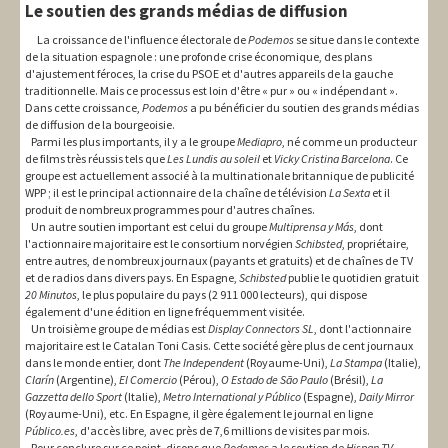
Le soutien des grands médias de diffusion
La croissance de l'influence électorale de
Podemos
se situe dans le contexte
de la situation espagnole : une profonde crise économique, des plans
d'ajustement féroces, la crise du PSOE et d'autres appareils de la gauche
traditionnelle. Mais ce processus est loin d'être « pur » ou « indépendant ».
Dans cette croissance,
Podemos
a pu bénéficier du soutien des grands médias
de diffusion de la bourgeoisie.
Parmi les plus importants, il y a le groupe
Mediapro
, né comme un producteur
de films très réussis tels que
Les Lundis au soleil
et
Vicky Cristina Barcelona
. Ce
groupe est actuellement associé à la multinationale britannique de publicité
WPP ; il est le principal actionnaire de la chaîne de télévision
La Sexta
et il
produit de nombreux programmes pour d'autres chaînes.
Un autre soutien important est celui du groupe
Multiprensa y Más
, dont
l'actionnaire majoritaire est le consortium norvégien
Schibsted
, propriétaire,
entre autres, de nombreux journaux (payants et gratuits) et de chaînes de TV
et de radios dans divers pays. En Espagne,
Schibsted
publie le quotidien gratuit
20 Minutos
, le plus populaire du pays (2 911 000 lecteurs), qui dispose
également d'une édition en ligne fréquemment visitée.
Un troisième groupe de médias est
Display Connectors SL
, dont l'actionnaire
majoritaire est le Catalan Toni Casis. Cette société gère plus de cent journaux
dans le monde entier, dont
The Independent
(Royaume-Uni),
La Stampa
(Italie),
Clarín
(Argentine),
El Comercio
(Pérou),
O Estado de São Paulo
(Brésil),
La
Gazzetta dello Sport
(Italie),
Metro International y Público
(Espagne),
Daily Mirror
(Royaume-Uni), etc. En Espagne, il gère également le journal en ligne
Público.es
, d'accès libre, avec près de 7,6 millions de visites par mois.
Pour conclure sur ce point, disons que
Podemos
a le soutien de
Hispan TV
,