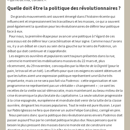
Quelle doit être la politique des révolutionnaires ?
De grands mouvements ont souvent émergé dans l'histoire récente qui
influencent et impressionnent les travailleurs et les masses, ce qui a souvent
posé également la question pour les révolutionnaires de définir leur politique
face à eux.
Pour nous, la première étape pour avancer une politique à l'égard de ces
processus est de définir leur caractérisation et leur signe. Comme nous l'avons
vu, il y a un débat en cours au sein de la gauche sur le sens de
Podemos
, un
débat qui doit continuer et s’approfondir.
Les exigences ouvrières et populaires sont toujours présentes dans la rue,
comme le montrent les mobilisations massives du 22 mars et, plus
récemment, du 29 novembre, convoquées par la
Marche de la Dignité
(pour le
pain, le travail et un toit). Les efforts pour que ces exigences soient obtenues et
que les luttes aient une expression politique représentent une tâche très
importante, mais ce ne sera pas fait via
Podemos
: cette organisation et son
programme ne représentent pas un véritable « changement » ; ce sont les
recettes de la vieille social-démocratie, mais maintenant au beau milieu de la
crise économique la plus brutale du capitalisme. La seule solution progressiste
à la crise espagnole, européenne et mondiale doit venir de la lutte de la classe
ouvrière, dirigeant les masses populaires. Tout le reste est pure illusion. Le pari
sur Pablo Iglesias ne fera que donner un autre Felipe González, corrigé en pire.
Nous pensons donc que la politique des révolutionnaires envers
Podemos
doit
passer aujourd'hui par le combat politique le plus dur. Nous pensons que le
besoin le plus pressant des masses dans le monde est de construire une
direction qui puisse se mettre à la tête de leurs luttes et les impulser.