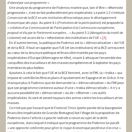
d'abord par son programme
».
Une analyse du programme de
Podemos
montre que, loin d'être « réformiste
progressiste », il est en fait profondément pro-impérialiste. Le point 1.3 s’intitule
Conversion
de la BCE en une institution démocratique pour le développement
économique des pays
. Au point 4.1 (
Promotion de la participation
) est proposée la
«
création d'un Commissariat de Participation à la Commission européenne,
proposé et élu par le Parlement européen
... » Au point 5.1 (
Abrogation
du traité de
Lisbonne
) est avancée la « refondation des institutions de l'UE ».
[3]
En d'autres termes, la politique de
Podemos
est la « démocratisation » de l'UE
et de la BCE. Il faut se rappeler que l'UE (et ses institutions) et la BCE se trouvent
au cœur de la structure politique et financière montée par les pays
impérialistes d'Europe (Allemagne en tête), visant à attaquer l’ensemble des
conquêtes des travailleurs et des masses européennes et à exploiter les pays
membres les plus faibles.
Ajoutons à cela le fait que l'UE et la BCE forment, avec le FMI, la « troïka » qui
impose et contrôle les féroces plans d'ajustement en Espagne et en Grèce. Il ne
manque plus à
Podemos
que de demander la « démocratisation » du FMI pour
que son programme s’ordonne autour d'une « troïka démocratisée ». Il n'y a
aucune possibilité de « démocratiser » ou de « réformer » ces outils
impérialistes. Ils sont et seront toujours des armes contre les travailleurs et les
masses.
Ce n’est pas par hasard que le
Financial Times
(porte-parole de la bourgeoisie
financière impérialiste de Grande-Bretagne) fait l'éloge de la proposition de
Podemos
dans l'article
La gauche radicale a raison au sujet de la dette
européenne
, dans lequel il indique que le programme de
Podemos
lui paraît
«
une approche cohérente pour gérer le risque économique postérieur à la crise
».