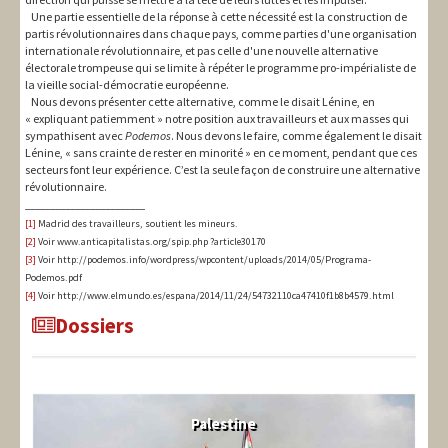
Une partie essentielle de la réponse à cette nécessité est la construction de
partis révolutionnaires dans chaque pays, comme parties d'une organisation
internationale révolutionnaire, et pas celle d'une nouvelle alternative
électorale trompeuse qui se limite à répéter le programme pro-impérialiste de
la vieille social-démocratie européenne.
Nous devons présenter cette alternative, comme le disait Lénine, en
« expliquant patiemment » notre position aux travailleurs et aux masses qui
sympathisent avec
Podemos
. Nous devons le faire, comme également le disait
Lénine, « sans crainte de rester en minorité » en ce moment, pendant que ces
secteurs font leur expérience. C’est la seule façon de construire une alternative
révolutionnaire.
________________________
[1]
Madrid des travailleurs, soutient les mineurs.
[2]
Voir www.anticapitalistas.org/spip.php ?article30170
[3]
Voir http://podemos.info/wordpress/wpcontent/uploads/2014/05/Programa-
Podemos.pdf
[4]
Voir http://www.elmundo.es/espana/2014/11/24/54732110ca47410f1b8b4579.html
Dossiers
Palestine