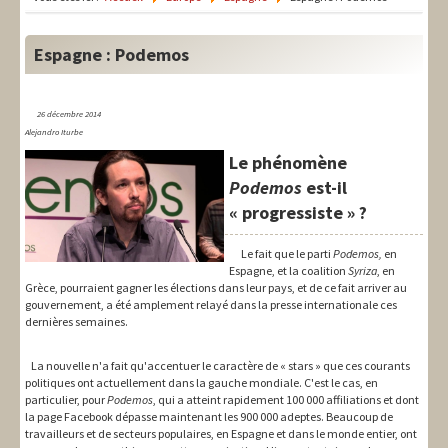
LIT-QI
Théorie
Espagne : Podemos
National
26 décembre 2014
Europe
Alejandro Iturbe
Le phénomène
International
Podemos
est-il
Syndical
« progressiste » ?
Social
Le fait que le parti
Podemos,
en
Espagne, et la coalition
Syriza
, en
Thèmes
Grèce, pourraient gagner les élections dans leur pays, et de ce fait arriver au
gouvernement, a été amplement relayé dans la presse internationale ces
dernières semaines.
La nouvelle n'a fait qu'accentuer le caractère de « stars » que ces courants
politiques ont actuellement dans la gauche mondiale. C'est le cas, en
particulier, pour
Podemos
, qui a atteint rapidement 100 000 affiliations et dont
la page Facebook dépasse maintenant les 900 000 adeptes. Beaucoup de
travailleurs et de secteurs populaires, en Espagne et dans le monde entier, ont