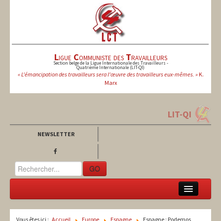
L
igue
C
ommuniste des
T
ravailleurs
Section belge de la Ligue Internationale des Travailleurs -
Quatrième Internationale (LIT-QI)
« L'émancipation des travailleurs sera l'œuvre des travailleurs eux-mêmes. »
K.
Marx
LIT-QI
NEWSLETTER
GO
LCT
Vous êtes ici :
Accueil
Europe
Espagne
Espagne : Podemos