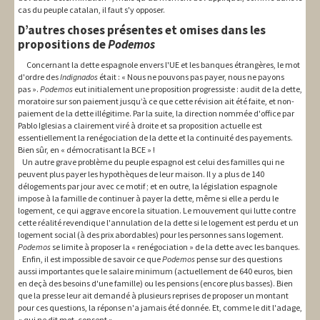
cas du peuple catalan, il faut s'y opposer.
D’autres choses présentes et omises dans les
propositions de
Podemos
Concernant la dette espagnole envers l'UE et les banques étrangères, le mot
d'ordre des
Indignados
était : « Nous ne pouvons pas payer, nous ne payons
pas ».
Podemos
eut initialement une proposition progressiste : audit de la dette,
moratoire sur son paiement jusqu’à ce que cette révision ait été faite, et non-
paiement de la dette illégitime. Par la suite, la direction nommée d'office par
Pablo Iglesias a clairement viré à droite et sa proposition actuelle est
essentiellement la renégociation de la dette et la continuité des payements.
Bien sûr, en « démocratisant la BCE » !
Un autre grave problème du peuple espagnol est celui des familles qui ne
peuvent plus payer les hypothèques de leur maison. Il y a plus de 140
délogements par jour avec ce motif ; et en outre, la législation espagnole
impose à la famille de continuer à payer la dette, même si elle a perdu le
logement, ce qui aggrave encore la situation. Le mouvement qui lutte contre
cette réalité revendique l'annulation de la dette si le logement est perdu et un
logement social (à des prix abordables) pour les personnes sans logement.
Podemos
se limite à proposer la « renégociation » de la dette avec les banques.
Enfin, il est impossible de savoir ce que
Podemos
pense sur des questions
aussi importantes que le salaire minimum (actuellement de 640 euros, bien
en deçà des besoins d'une famille) ou les pensions (encore plus basses). Bien
que la presse leur ait demandé à plusieurs reprises de proposer un montant
pour ces questions, la réponse n'a jamais été donnée. Et, comme le dit l'adage,
« qui ne dit mot, consent ».