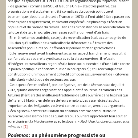
tels que les syndicats UGT et CC.OO. ou les organisations politiques soi-disant
« de gauche » comme le PSOE et Gauche Unie – était très positive. Ces
organisations ont globalement été complices du pouvoir politique et
économique (depuis la chute de Franco en 1976) et l'ont aidé à faire passer ses
féroces plans d'ajustement, et elles ont empêché une plus ample réaction
populaire et du monde du travail. Dans ces circonstances, la revendication de
la lutte et de la démocratie de masses soufflait un vent d'air frais.
En même temps toutefois, cette juste revendication était accompagnée de
l'illusion qu'il suffisait de « radicaliser la démocratie » à travers des
assemblées populaires pour affronter le pouvoir et changer les choses.
Et le mouvement avait finalement aussi un aspect franchement négatif : il
confondait les appareils syndicaux avec la classe ouvrière ; il refusait
d'intégrer les travailleurs organisés (la force sociale centrale d'une lutte contre
le pouvoir politique et économique de la bourgeoisie) ; et il revendiquait la
construction d'un mouvement collectif composé exclusivement de « citoyens
individuels » plutôt que de secteurs sociaux.
Cet aspect s'est manifesté, par la négative, lors de la
Marche noire
de juillet
2012, quand diverses organisations appelaient à soutenir les mineurs des
Asturies (héritiers des meilleures traditions de lutte ouvrière dans le pays) qui
défilaient à Madrid en défense de leurs emplois. Les assemblées les plus
importantes des
Indignados
votèrent contre ce soutien, avec des arguments
« écologistes » contre l'utilisation du charbon comme combustible. En
revanche, les assemblées des quartiers plus ouvriers apportèrent leur soutien
et rejoignirent la
Marche noire
avec le slogan : «
Madrid de los obreros, apoya a los
mineros
».
[1]
Podemos
: un phénomène progressiste ou