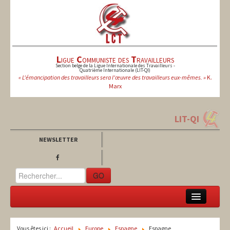
L
igue
C
ommuniste des
T
ravailleurs
Section belge de la Ligue Internationale des Travailleurs -
Quatrième Internationale (LIT-QI)
« L'émancipation des travailleurs sera l'œuvre des travailleurs eux-mêmes. »
K.
Marx
LIT-QI
NEWSLETTER
GO
LCT
Vous êtes ici :
Accueil
Europe
Espagne
Espagne