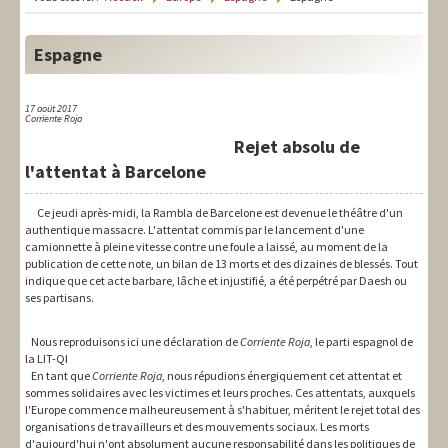
LIT-QI
Théorie
Espagne
National
17 aoüt 2017
Corriente Roja
Europe
Rejet absolu de
International
l'attentat à Barcelone
Syndical
Ce jeudi après-midi, la Rambla de Barcelone est devenue le théâtre d'un
authentique massacre. L'attentat commis par le lancement d'une
camionnette à pleine vitesse contre une foule a laissé, au moment de la
Social
publication de cette note, un bilan de 13 morts et des dizaines de blessés. Tout
indique que cet acte barbare, lâche et injustifié, a été perpétré par Daesh ou
Thèmes
ses partisans.
Nous reproduisons ici une déclaration de
Corriente Roja
, le parti espagnol de
la LIT-QI
En tant que
Corriente Roja
, nous répudions énergiquement cet attentat et
sommes solidaires avec les victimes et leurs proches. Ces attentats, auxquels
l'Europe commence malheureusement à s'habituer, méritent le rejet total des
organisations de travailleurs et des mouvements sociaux. Les morts
d'aujourd'hui n'ont absolument aucune responsabilité dans les politiques de