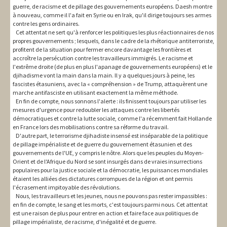
guerre, de racisme et de pillage des gouvernements européens. Daesh montre
à nouveau, comme il l'a fait en Syrie ou en Irak, qu'il dirige toujours ses armes
contre les gens ordinaires.
Cet attentat ne sert qu'à renforcer les politiques les plus réactionnaires de nos
propres gouvernements ; lesquels, dans le cadre de la rhétorique antiterroriste,
profitent de la situation pour fermer encore davantage les frontières et
accroître la persécution contre les travailleurs immigrés. Le racisme et
l'extrême droite (de plus en plus l'apanage de gouvernements européens) et le
djihadisme vont la main dans la main. Il y a quelques jours à peine, les
fascistes étasuniens, avec la « compréhension » de Trump, attaquèrent une
marche antifasciste en utilisant exactement la même méthode.
En fin de compte, nous sonnons l'alerte : ils finissent toujours par utiliser les
mesures d'urgence pour redoubler les attaques contre les libertés
démocratiques et contre la lutte sociale, comme l'a récemment fait Hollande
en France lors des mobilisations contre sa réforme du travail.
D'autre part, le terrorisme djihadiste insensé est inséparable de la politique
de pillage impérialiste et de guerre du gouvernement étasunien et des
gouvernements de l'UE, y compris le nôtre. Alors que les peuples du Moyen-
Orient et de l'Afrique du Nord se sont insurgés dans de vraies insurrections
populaires pour la justice sociale et la démocratie, les puissances mondiales
étaient les alliées des dictatures corrompues de la région et ont permis
l'écrasement impitoyable des révolutions.
Nous, les travailleurs et les jeunes, nous ne pouvons pas rester impassibles :
en fin de compte, le sang et les morts, c'est toujours parmi nous. Cet attentat
est une raison de plus pour entrer en action et faire face aux politiques de
pillage impérialiste, de racisme, d'inégalité et de guerre.