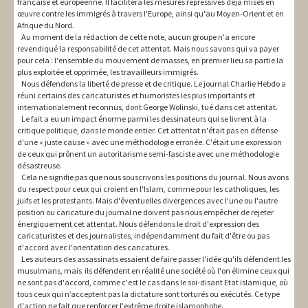
française et européenne. Il facilitera les mesures répressives déjà mises en
œuvre contre les immigrés à travers l'Europe, ainsi qu'au Moyen-Orient et en
Afrique du Nord.
Au moment de la rédaction de cette note, aucun groupe n'a encore
revendiqué la responsabilité de cet attentat. Mais nous savons qui va payer
pour cela : l'ensemble du mouvement de masses, en premier lieu sa partie la
plus exploitée et opprimée, les travailleurs immigrés.
Nous défendons la liberté de presse et de critique. Le journal Charlie Hebdo a
réuni certains des caricaturistes et humoristes les plus importants et
internationalement reconnus, dont George Wolinski, tué dans cet attentat.
Le fait a eu un impact énorme parmi les dessinateurs qui se livrent à la
critique politique, dans le monde entier. Cet attentat n'était pas en défense
d'une « juste cause » avec une méthodologie erronée. C'était une expression
de ceux qui prônent un autoritarisme semi-fasciste avec une méthodologie
désastreuse.
Cela ne signifie pas que nous souscrivons les positions du journal. Nous avons
du respect pour ceux qui croient en l'Islam, comme pour les catholiques, les
juifs et les protestants. Mais d'éventuelles divergences avec l'une ou l'autre
position ou caricature du journal ne doivent pas nous empêcher de rejeter
énergiquement cet attentat. Nous défendons le droit d'expression des
caricaturistes et des journalistes, indépendamment du fait d'être ou pas
d'accord avec l'orientation des caricatures.
Les auteurs des assassinats essaient de faire passer l'idée qu'ils défendent les
musulmans, mais ils défendent en réalité une société où l'on élimine ceux qui
ne sont pas d'accord, comme c'est le cas dans le soi-disant Etat islamique, où
tous ceux qui n’acceptent pas la dictature sont torturés ou exécutés. Ce type
d'action ne fait que renforcer l'extrême droite islamophobe.