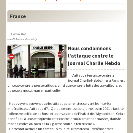
LIT-QI
Théorie
France
National
8 janvier 2015
Europe
Une déclaration de la LIT-QI
Nous condamnons
International
l'attaque contre le
Syndical
journal Charlie Hebdo
Social
L'attaque terroriste contre le
journal Charlie Hebdo, hier à Paris, est
Thèmes
un coup contre la presse critique, ainsi que contre la lutte des travailleurs, et
du peuple musulman en particulier.
Nous voyons souvent que les attaques terroristes servent les intérêts
impérialistes. L'attaque d'Al-Qaida contre les tours jumelles en 2001 a facilité
l'offensive belliciste de Bush et les invasions de l'Irak et de l'Afghanistan. Cela a
donné lieu à une attaque violente contre le mouvement de masses, dans le
monde entier, au nom de la « guerre contre le terrorisme ».
L'attentat actuel a un contenu similaire. Il renforcera l'extrême droite