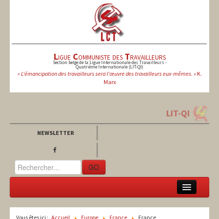
L
igue
C
ommuniste des
T
ravailleurs
Section belge de la Ligue Internationale des Travailleurs -
Quatrième Internationale (LIT-QI)
« L'émancipation des travailleurs sera l'œuvre des travailleurs eux-mêmes. »
K.
Marx
LIT-QI
NEWSLETTER
GO
LCT
Vous êtes ici :
Accueil
Europe
France
France