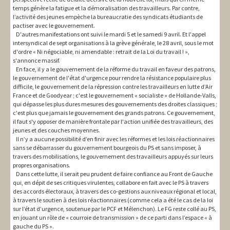
temps génère la fatigue et la démoralisation des travailleurs. Par contre,
l’activité des jeunes empèche la bureaucratie des syndicats étudiants de
pactiser avec le gouvernement.
D'autres manifestations ont suivi le mardi 5 et le samedi 9 avril. Et l'appel
intersyndical de sept organisations à la grève générale, le 28 avril, sous le mot
d'ordre « Ni négociable, ni amendable : retrait de la Loi du travail ! »,
s'annonce massif.
En face, il y a le gouvernement de la réforme du travail en faveur des patrons,
le gouvernement de l'état d'urgence pour rendre la résistance populaire plus
difficile, le gouvernement de la répression contre les travailleurs en lutte d’Air
France et de Goodyear ; c'est le gouvernement « socialiste » de Hollande-Valls,
qui dépasse les plus dures mesures des gouvernements des droites classiques ;
c'est plus que jamais le gouvernement des grands patrons. Ce gouvernement,
il faut s'y opposer de manière frontale par l'action unifiée des travailleurs, des
jeunes et des couches moyennes.
Il n’y a aucune possibilité d’en finir avec les réformes et les lois réactionnaires
sans se débarrasser du gouvernement bourgeois du PS et sans imposer, à
travers des mobilisations, le gouvernement des travailleurs appuyés sur leurs
propres organisations.
Dans cette lutte, il serait peu prudent de faire confiance au Front de Gauche
qui, en dépit de ses critiques virulentes, collabore en fait avec le PS à travers
des accords électoraux, à travers des co-gestions aux niveaux régional et local,
à travers le soutien à des lois réactionnaires (comme cela a été le cas de la loi
sur l’état d’urgence, soutenue par le PCF et Mélenchon). Le FG reste collé au PS,
en jouant un rôle de « courroie de transmission » de ce parti dans l’espace « à
gauche du PS ».