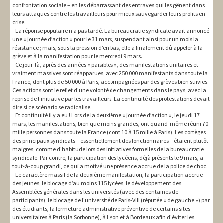
confrontation sociale – en les débarrassant des entraves qui les gênent dans
leurs attaques contre les travailleurs pour mieux sauvegarder leurs profits en
crise.
La réponse populaire n’a pas tardé. La bureaucratie syndicale avait annoncé
une « journée d’action » pour le 31 mars, suspendant ainsi pour un mois la
résistance ; mais, sous la pression d’en bas, elle a finalement dû appeler à la
grève et à la manifestation pour le mercredi 9 mars.
Ce jour-là, après des années « paisibles », des manifestations unitaires et
vraiment massives sont réapparues, avec 250 000 manifestants dans toute la
France, dont plus de 50 000 à Paris, accompagnées par des grèves bien suivies.
Ces actions sont le reflet d'une volonté de changements dans le pays, avec la
reprise de l’initiative par les travailleurs. La continuité des protestations devait
dire si ce scénario se radicalise.
Et continuité il y a eu ! Lors de la deuxième « journée d’action », le jeudi 17
mars, les manifestations, bien que moins grandes, ont quand-même réuni 70
mille personnes dans toute la France (dont 10 à 15 mille à Paris). Les cortèges
des principaux syndicats – essentiellement des fonctionnaires – étaient plutôt
maigres, comme d'habitude lors des initiatives formelles de la bureaucratie
syndicale. Par contre, la participation des lycéens, déjà présents le 9 mars, a
tout-à-coup grandi, ce qui a motivé une présence accrue de la police de choc.
Le caractère massif de la deuxième manifestation, la participation accrue
des jeunes, le blocage d’au moins 115 lycées, le développement des
Assemblées générales dans les universités (avec des centaines de
participants), le blocage de l'université de Paris-VIII (réputée « de gauche ») par
des étudiants, la fermeture administrative préventive de certains sites
universitaires à Paris (la Sorbonne), à Lyon et à Bordeaux afin d'éviter les