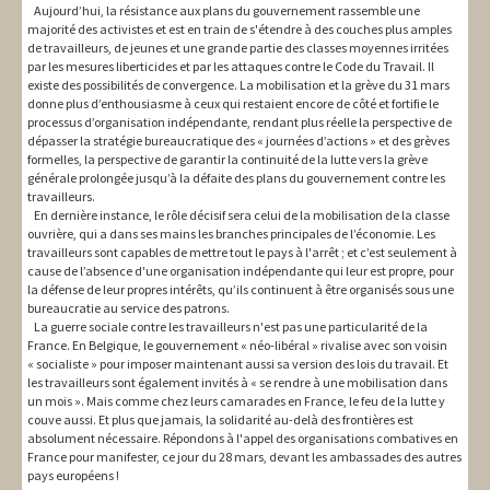
Aujourd’hui, la résistance aux plans du gouvernement rassemble une
majorité des activistes et est en train de s'étendre à des couches plus amples
de travailleurs, de jeunes et une grande partie des classes moyennes irritées
par les mesures liberticides et par les attaques contre le Code du Travail. Il
existe des possibilités de convergence. La mobilisation et la grève du 31 mars
donne plus d’enthousiasme à ceux qui restaient encore de côté et fortifie le
processus d’organisation indépendante, rendant plus réelle la perspective de
dépasser la stratégie bureaucratique des « journées d’actions » et des grèves
formelles, la perspective de garantir la continuité de la lutte vers la grève
générale prolongée jusqu’à la défaite des plans du gouvernement contre les
travailleurs.
En dernière instance, le rôle décisif sera celui de la mobilisation de la classe
ouvrière, qui a dans ses mains les branches principales de l’économie. Les
travailleurs sont capables de mettre tout le pays à l'arrêt ; et c’est seulement à
cause de l’absence d'une organisation indépendante qui leur est propre, pour
la défense de leur propres intérêts, qu’ils continuent à être organisés sous une
bureaucratie au service des patrons.
La guerre sociale contre les travailleurs n'est pas une particularité de la
France. En Belgique, le gouvernement « néo-libéral » rivalise avec son voisin
« socialiste » pour imposer maintenant aussi sa version des lois du travail. Et
les travailleurs sont également invités à « se rendre à une mobilisation dans
un mois ». Mais comme chez leurs camarades en France, le feu de la lutte y
couve aussi. Et plus que jamais, la solidarité au-delà des frontières est
absolument nécessaire. Répondons à l'appel des organisations combatives en
France pour manifester, ce jour du 28 mars, devant les ambassades des autres
pays européens !