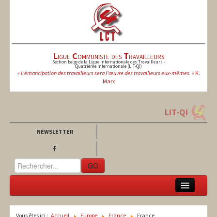
L
igue
C
ommuniste des
T
ravailleurs
Section belge de la Ligue Internationale des Travailleurs -
Quatrième Internationale (LIT-QI)
« L'émancipation des travailleurs sera l'œuvre des travailleurs eux-mêmes. »
K.
Marx
LIT-QI
NEWSLETTER
GO
LCT
Vous êtes ici :
Accueil
Europe
France
France