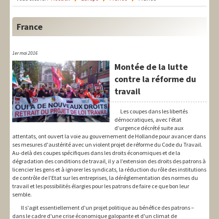
LIT-QI
Théorie
France
National
1er mai 2016
Europe
Montée de la lutte
contre la réforme du
International
travail
Syndical
Les coupes dans les libertés
démocratiques, avec l’état
Social
d’urgence décrété suite aux
attentats, ont ouvert la voie au gouvernement de Hollande pour avancer dans
Thèmes
ses mesures d'austérité avec un violent projet de réforme du Code du Travail.
Au-delà des coupes spécifiques dans les droits économiques et de la
dégradation des conditions de travail, il y a l’extension des droits des patrons à
licencier les gens et à ignorer les syndicats, la réduction du rôle des institutions
de contrôle de l’Etat sur les entreprises, la déréglementation des normes du
travail et les possibilités élargies pour les patrons de faire ce que bon leur
semble.
Il s'agit essentiellement d'un projet politique au bénéfice des patrons –
dans le cadre d'une crise économique galopante et d'un climat de