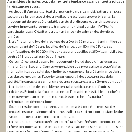
Assemblées générales, tout cela montre la tendance ascendante et le poids de
la résistance en cours.
Au début, il s'agissait surtout d'une avant-garde. La mobilisation d'amples
secteurs de la jeunesse et des travailleurs n'était pas encore évidente. Le
mouvement de grèves était plutôt ponctuel et disperse et certains secteurs
ouvriers importants, comme le transport municipal parisien (RATP), n’y
participaient pas. C'était encore la tendance « de calme » des dernières
années.
Mais finalement, lors de la journée de grève du 31 mars, un demi-million de
personnes ont défilé dans les villes de France, dont 50 mille à Paris, des
manifestations de 10 à 20 mille dans les grandes villes et 250 villes mobilisées,
contre 144 lors de la journée du 9 mars.
Ce jour-là, est aussi apparu le mouvement « Nuit debout », inspiré par les
« Indignés » d'Espagne. Ce mouvement, bien que progressiste, a toutefois les
mêmes limites que celui des « Indignés » espagnols : la prédominance claire
des classes moyennes, l’exteriorité par rapport à des secteurs réels de la
société, l’incapacité à donner une réponse structurelle à la réforme du travail
et la dissimulation de ce problème central et unificateur par d’autres
problèmes. Et tout cela s’accompagne par l’apparition inévitable de « chefs »
du mouvement sur base de son caractère amorphe, déstructuré,
prétendument démocratique.
Sous la pression populaire, le gouvernement a été obligé de proposer des
concessions pour les jeunes afin de neutraliser ce secteur, pour l’instant le plus
dynamique de la lutte contre la loi du travail.
La bureaucratie syndicale évite l’appel à la grève générale reconductible et
préfère continuer sa stratégie des « journées d’actions » sans lendemain, sans
perspective réelle de défaite décisive de la nouvelle loi, mais qui en même