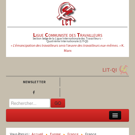
L
igue
C
ommuniste des
T
ravailleurs
Section belge de la Ligue Internationale des Travailleurs -
Quatrième Internationale (LIT-QI)
« L'émancipation des travailleurs sera l'œuvre des travailleurs eux-mêmes. »
K.
Marx
LIT-QI
NEWSLETTER
GO
LCT
Vous êtes ici :
Accueil
Europe
France
France