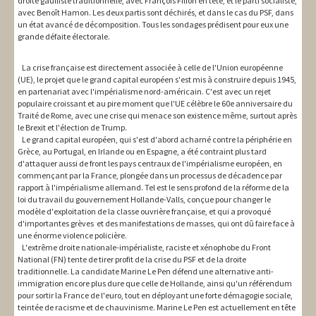
droite gaulliste traditionnelle, avec François Fillon en tête, et le parti socialiste,
avec Benoît Hamon. Les deux partis sont déchirés, et dans le cas du PSF, dans
un état avancé de décomposition. Tous les sondages prédisent pour eux une
grande défaite électorale.
La crise française est directement associée à celle de l'Union européenne
(UE), le projet que le grand capital européen s'est mis à construire depuis 1945,
en partenariat avec l'impérialisme nord-américain. C'est avec un rejet
populaire croissant et au pire moment que l'UE célèbre le 60e anniversaire du
Traité de Rome, avec une crise qui menace son existence même, surtout après
le Brexit et l'élection de Trump.
Le grand capital européen, qui s'est d'abord acharné contre la périphérie en
Grèce, au Portugal, en Irlande ou en Espagne, a été contraint plus tard
d'attaquer aussi de front les pays centraux de l'impérialisme européen, en
commençant par la France, plongée dans un processus de décadence par
rapport à l'impérialisme allemand. Tel est le sens profond de la réforme de la
loi du travail du gouvernement Hollande-Valls, conçue pour changer le
modèle d'exploitation de la classe ouvrière française, et qui a provoqué
d'importantes grèves et des manifestations de masses, qui ont dû faire face à
une énorme violence policière.
L'extrême droite nationale-impérialiste, raciste et xénophobe du Front
National (FN) tente de tirer profit de la crise du PSF et de la droite
traditionnelle. La candidate Marine Le Pen défend une alternative anti-
immigration encore plus dure que celle de Hollande, ainsi qu'un référendum
pour sortir la France de l'euro, tout en déployant une forte démagogie sociale,
teintée de racisme et de chauvinisme. Marine Le Pen est actuellement en tête