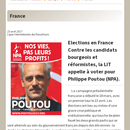
LIT-QI
Théorie
France
National
15 avril 2017
Ligue Internationale desTravailleurs
Europe
Elections en France
International
Contre les candidats
bourgeois et
Syndical
réformistes, la LIT
appelle à voter pour
Social
Philippe Poutou (NPA).
Thèmes
La campagne présidentielle
française a débuté le 18 mars, avec
un premier tour le 23 avril. Les
élections ont lieu au milieu d'une
grave crise politique et
institutionnelle, qui touche de plein
fouet les deux grands partis qui se
sont alternés au sein du gouvernement français depuis des décennies : la