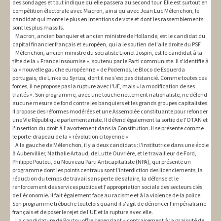
des sondages et tout indique qu'elle passera au second tour. Elle est surtout en
compétition électorale avec Macron, ainsi qu'avec Jean Luc Mélenchon, le
candidat qui monte le plus en intentions de vote et dont les rassemblements
sont les plus massifs.
Macron, ancien banquier et ancien ministre de Hollande, est le candidat du
capital financier français et européen, qui a le soutien de l'aile droite du PSF.
Mélenchon, ancien ministre du socialiste Lionel Jospin, est le candidat à la
tête de la « France insoumise », soutenu par le Parti communiste. Il s'identifie à
la « nouvelle gauche européenne » de Podemos, le Bloco de Esquerda
portugais, die Linke ou Syriza, dont il ne s'est pas distancié. Comme toutes ces
forces, il ne propose pas la rupture avec l'UE, mais « la modification de ses
traités ». Son programme, avec une touche nettement nationaliste, ne défend
aucune mesure de fond contre les banquiers et les grands groupes capitalistes.
Il propose des réformes modérées et une Assemblée constituante pour refonder
une VIe République parlementariste. Il défend également la sortie de l'OTAN et
l'insertion du droit à l'avortement dans la Constitution. Il se présente comme
le porte-drapeau de la « révolution citoyenne ».
A la gauche de Mélenchon, il y a deux candidats : l'institutrice dans une école
à Aubervillier, Nathalie Artaud, de Lutte Ouvrière, et le travailleur de Ford,
Philippe Poutou, du Nouveau Parti Anticapitaliste (NPA), qui présente un
programme dont les points centraux sont l'interdiction des licenciements, la
réduction du temps de travail sans perte de salaire, la défense et le
renforcement des services publics et l'appropriation sociale des secteurs clés
de l'économie. Il fait également face au racisme et à la violence de la police.
Son programme trébuche toutefois quand il s'agit de dénoncer l'impérialisme
français et de poser le rejet de l'UE et la rupture avec elle.
La candidature de Poutou offre cependant – contrairement à la majorité de