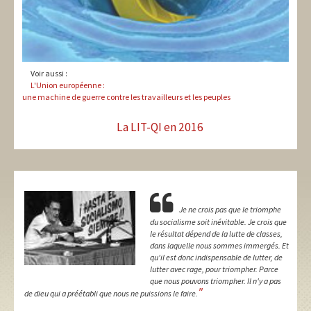
Voir aussi :
L'Union européenne :
une machine de guerre contre les travailleurs et les peuples
La LIT-QI en 2016
Je ne crois pas que le triomphe
du socialisme soit inévitable. Je crois que
le résultat dépend de la lutte de classes,
dans laquelle nous sommes immergés. Et
qu'il est donc indispensable de lutter, de
lutter avec rage, pour triompher. Parce
que nous pouvons triompher. Il n'y a pas
"
de dieu qui a préétabli que nous ne puissions le faire.