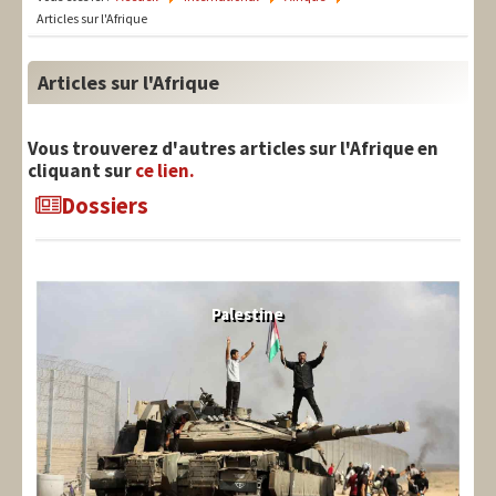
LIT-QI
Articles sur l'Afrique
Théorie
Articles sur l'Afrique
National
Europe
Vous trouverez d'autres articles sur l'Afrique en
cliquant sur
ce lien.
International
Dossiers
Syndical
Social
Palestine
Thèmes