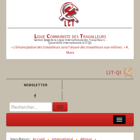
L
igue
C
ommuniste des
T
ravailleurs
Section belge de la Ligue Internationale des Travailleurs -
Quatrième Internationale (LIT-QI)
« L'émancipation des travailleurs sera l'œuvre des travailleurs eux-mêmes. »
K.
Marx
LIT-QI
NEWSLETTER
GO
LCT
Vous êtes ici :
Accueil
International
Afrique