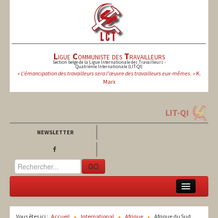
L
igue
C
ommuniste des
T
ravailleurs
Section belge de la Ligue Internationale des Travailleurs -
Quatrième Internationale (LIT-QI)
« L'émancipation des travailleurs sera l'œuvre des travailleurs eux-mêmes. »
K.
Marx
LIT-QI
NEWSLETTER
GO
LCT
Vous êtes ici :
Accueil
International
Afrique
Afrique du Sud