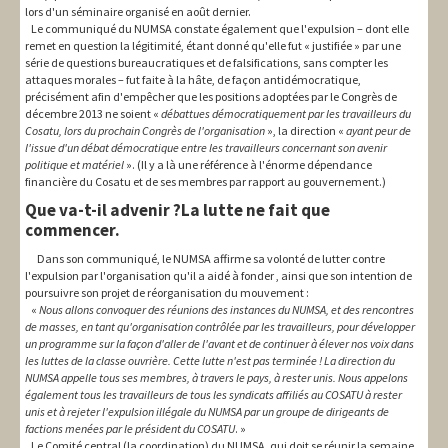
lors d'un séminaire organisé en août dernier.
Le communiqué du NUMSA constate également que l'expulsion – dont elle
remet en question la légitimité, étant donné qu'elle fut « justifiée » par une
série de questions bureaucratiques et de falsifications, sans compter les
attaques morales – fut faite à la hâte, de façon antidémocratique,
précisément afin d'empêcher que les positions adoptées par le Congrès de
décembre 2013 ne soient «
débattues démocratiquement par les travailleurs du
Cosatu, lors du prochain Congrès de l'organisation
», la direction «
ayant peur de
l'issue d'un débat démocratique entre les travailleurs concernant son avenir
politique et matériel
». (Il y a là une référence à l'énorme dépendance
financière du Cosatu et de ses membres par rapport au gouvernement.)
Que va-t-il advenir ?La lutte ne fait que
commencer.
Dans son communiqué, le NUMSA affirme sa volonté de lutter contre
l'expulsion par l'organisation qu'il a aidé à fonder , ainsi que son intention de
poursuivre son projet de réorganisation du mouvement :
«
Nous allons convoquer des réunions des instances du NUMSA, et des rencontres
de masses, en tant qu'organisation contrôlée par les travailleurs, pour développer
un programme sur la façon d'aller de l'avant et de continuer à élever nos voix dans
les luttes de la classe ouvrière. Cette lutte n'est pas terminée ! La direction du
NUMSA appelle tous ses membres, à travers le pays, à rester unis. Nous appelons
également tous les travailleurs de tous les syndicats affiliés au COSATU à rester
unis et à rejeter l'expulsion illégale du NUMSA par un groupe de dirigeants de
factions menées par le président du COSATU
. »
Le Comité central (la coordination) du NUMSA, qui doit se réunir la semaine