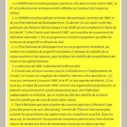
« L
e NUMSA met en avant quelques questions clés dans la lutte contre l'ANC, le
PC et la direction de certaines entités affiliées au Cosatu et du Cosatu lui-
même :
1.
Le NUMSA est préoccupé par certaines des politiques centrales de l'ANC et
de son Plan National de Développement. Ce dernier est un copier-coller des
politiques de l'Alliance Démocratique et du GEAR qui ont remplacé la Charte de
la Liberté.
*
Cette Charte avait donné à l'ANC son caractère de mouvement de
libération nationale. C'est un programme militant et populaire qui défie les
relations de propriété en Afrique du Sud.
2. Le Plan National de Développement est un programme néolibéral, qui
renforce les relations de propriété existantes et attaque les intérêts de la
classe ouvrière et des pauvres, pour protéger les intérêts des propriétaires des
mines et du capital financier.
3. La direction de l'ANC a abandonné la démocratie.
4. Il existe une sérieuse menace pour le militantisme et l'indépendance du
Cosatu. Le Cosatu est rongé par des batailles internes entre deux forces : (1)
ceux qui continuent à soutenir l'ANC et le PC et leur agenda néolibéral ; (2) et
ceux qui, en dépit de concevoir l'ANC comme une organisation polyclassiste, se
battent consciemment et systématiquement pour une Fédération
indépendante et militante, qui se mette du côté des intérêts de la classe
ouvrière plutôt que de ceux de toute autre classe.
5. Tant à Marikana que dans la grève des ouvriers agricoles à Western Cape
[une des provinces sud-africaines],
l'armée de l'Etat est intervenue pour
soutenir les propriétaires du capital contre les travailleurs en grève. Dans les
deux cas, le résultat fut l'assassinat de travailleurs dont le seul crime était de
refuser de vendre leur force de travail pour moins qu'un salaire qui leur