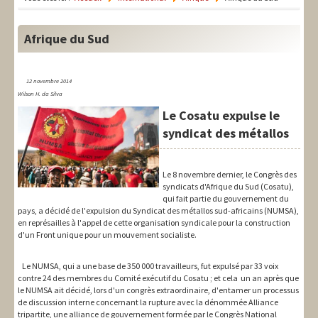
LIT-QI
Théorie
Afrique du Sud
National
12 novembre 2014
Europe
Wilson H. da Silva
Le Cosatu expulse le
International
syndicat des métallos
Syndical
Le 8 novembre dernier, le Congrès des
Social
syndicats d'Afrique du Sud (Cosatu),
qui fait partie du gouvernement du
Thèmes
pays, a décidé de l'expulsion du Syndicat des métallos sud-africains (NUMSA),
en représailles à l'appel de cette organisation syndicale pour la construction
d'un Front unique pour un mouvement socialiste.
Le NUMSA, qui a une base de 350 000 travailleurs, fut expulsé par 33 voix
contre 24 des membres du Comité exécutif du Cosatu ; et cela un an après que
le NUMSA ait décidé, lors d'un congrès extraordinaire, d'entamer un processus
de discussion interne concernant la rupture avec la dénommée Alliance
tripartite, une alliance de gouvernement formée par le Congrès National