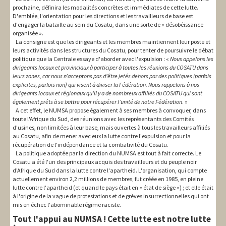
prochaine, définira les modalités concrètes et immédiates de cette lutte.
D'emblée, l'orientation pour les directions et les travailleurs de base est
d'engager la bataille au sein du Cosatu, dans une sorte de « désobéissance
organisée ».
La consigne est que les dirigeants et les membres maintiennent leur poste et
leurs activités dans les structures du Cosatu, pour tenter de poursuivre le débat
politique que la Centrale essaye d'aborder avec l'expulsion : «
Nous appelons les
dirigeants locaux et provinciaux à participer à toutes les réunions du COSATU dans
leurs zones, car nous n’acceptons pas d'être jetés dehors par des politiques (parfois
explicites, parfois non) qui visent à diviser la Fédération. Nous rappelons à nos
dirigeants locaux et régionaux qu'il y a de nombreux affiliés du COSATU qui sont
également prêts à se battre pour récupérer l'unité de notre Fédération
. »
A cet effet, le NUMSA propose également à ses membres à convoquer, dans
toute l'Afrique du Sud, des réunions avec les représentants des Comités
d'usines, non limitées à leur base, mais ouvertes à tous les travailleurs affiliés
au Cosatu, afin de mener avec eux la lutte contre l'expulsion et pour la
récupération de l'indépendance et la combativité du Cosatu.
La politique adoptée par la direction du NUMSA est tout à fait correcte. Le
Cosatu a été l'un des principaux acquis des travailleurs et du peuple noir
d'Afrique du Sud dans la lutte contre l'apartheid. L'organisation, qui compte
actuellement environ 2,2 millions de membres, fut créée en 1985, en pleine
lutte contre l'apartheid (et quand le pays était en « état de siège ») ; et elle était
à l'origine de la vague de protestations et de grèves insurrectionnelles qui ont
mis en échec l'abominable régime raciste.
Tout l'appui au NUMSA ! Cette lutte est notre lutte