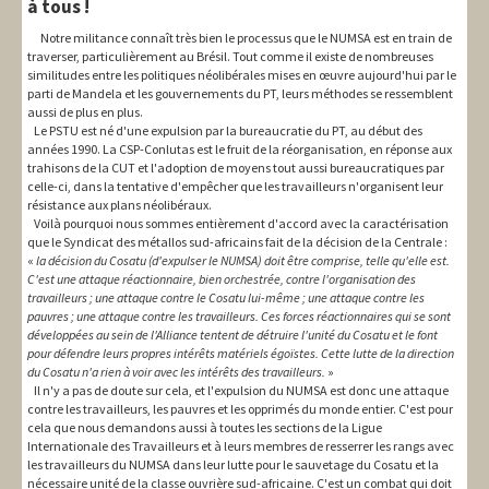
à tous !
Notre militance connaît très bien le processus que le NUMSA est en train de
traverser, particulièrement au Brésil. Tout comme il existe de nombreuses
similitudes entre les politiques néolibérales mises en œuvre aujourd'hui par le
parti de Mandela et les gouvernements du PT, leurs méthodes se ressemblent
aussi de plus en plus.
Le PSTU est né d'une expulsion par la bureaucratie du PT, au début des
années 1990. La CSP-Conlutas est le fruit de la réorganisation, en réponse aux
trahisons de la CUT et l'adoption de moyens tout aussi bureaucratiques par
celle-ci, dans la tentative d'empêcher que les travailleurs n'organisent leur
résistance aux plans néolibéraux.
Voilà pourquoi nous sommes entièrement d'accord avec la caractérisation
que le Syndicat des métallos sud-africains fait de la décision de la Centrale :
«
la décision du Cosatu (d'expulser le NUMSA) doit être comprise, telle qu'elle est.
C'est une attaque réactionnaire, bien orchestrée, contre l'organisation des
travailleurs ; une attaque contre le Cosatu lui-même ; une attaque contre les
pauvres ; une attaque contre les travailleurs. Ces forces réactionnaires qui se sont
développées au sein de l'Alliance tentent de détruire l'unité du Cosatu et le font
pour défendre leurs propres intérêts matériels égoïstes. Cette lutte de la direction
du Cosatu n'a rien à voir avec les intérêts des travailleurs.
»
Il n'y a pas de doute sur cela, et l'expulsion du NUMSA est donc une attaque
contre les travailleurs, les pauvres et les opprimés du monde entier. C'est pour
cela que nous demandons aussi à toutes les sections de la Ligue
Internationale des Travailleurs et à leurs membres de resserrer les rangs avec
les travailleurs du NUMSA dans leur lutte pour le sauvetage du Cosatu et la
nécessaire unité de la classe ouvrière sud-africaine. C'est un combat qui doit