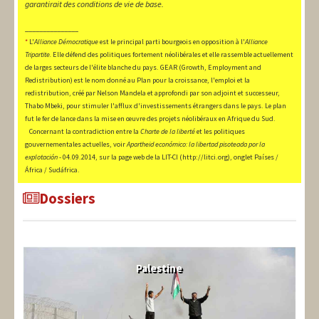
garantirait des conditions de vie de base.
_______________
*
L'
Alliance Démocratique
est le principal parti bourgeois en opposition à l'
Alliance
Tripartite.
Elle défend des politiques fortement néolibérales et elle rassemble actuellement
de larges secteurs de l'élite blanche du pays. GEAR (Growth, Employment and
Redistribution) est le nom donné au Plan pour la croissance, l'emploi et la
redistribution, créé par Nelson Mandela et approfondi par son adjoint et successeur,
Thabo Mbeki, pour stimuler l'afflux d'investissements étrangers dans le pays. Le plan
fut le fer de lance dans la mise en œuvre des projets néolibéraux en Afrique du Sud.
Concernant la contradiction entre la
Charte de la liberté
et les politiques
gouvernementales actuelles, voir
Apartheid económico: la libertad pisoteada por la
explotación
- 04.09.2014, sur la page web de la LIT-CI (http://litci.org), onglet Países /
África / Sudáfrica.
Dossiers
Palestine