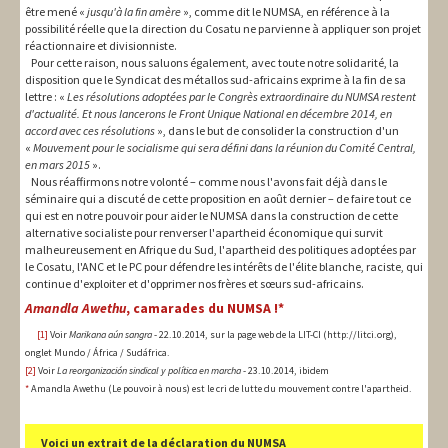
être mené «
jusqu'à la fin amère
», comme dit le NUMSA, en référence à la
possibilité réelle que la direction du Cosatu ne parvienne à appliquer son projet
réactionnaire et divisionniste.
Pour cette raison, nous saluons également, avec toute notre solidarité, la
disposition que le Syndicat des métallos sud-africains exprime à la fin de sa
lettre : «
Les résolutions adoptées par le Congrès extraordinaire du NUMSA restent
d'actualité. Et nous lancerons le Front Unique National en décembre 2014, en
accord avec ces résolutions
», dans le but de consolider la construction d'un
«
Mouvement pour le socialisme qui sera défini dans la réunion du Comité Central,
en mars 2015
».
Nous réaffirmons notre volonté – comme nous l'avons fait déjà dans le
séminaire qui a discuté de cette proposition en août dernier – de faire tout ce
qui est en notre pouvoir pour aider le NUMSA dans la construction de cette
alternative socialiste pour renverser l'apartheid économique qui survit
malheureusement en Afrique du Sud, l'apartheid des politiques adoptées par
le Cosatu, l'ANC et le PC pour défendre les intérêts de l'élite blanche, raciste, qui
continue d'exploiter et d'opprimer nos frères et sœurs sud-africains.
Amandla Awethu
, camarades du NUMSA !
*
[1]
Voir
Marikana aún sangra
- 22.10.2014, sur la page web de la LIT-CI (http://litci.org),
onglet Mundo / África / Sudáfrica.
[2]
Voir
La reorganización sindical y política en marcha
- 23.10.2014, ibidem
*
Amandla Awethu (Le pouvoir à nous) est le cri de lutte du mouvement contre l'apartheid.
Voici un extrait de la déclaration du NUMSA