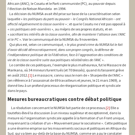
Africain (ANC), le Cosatu et le Parti communiste (PC), au pouvoir depuis
l'élection de Nelson Mandela en 1994.
La décision du NUMSA avait été prise sur base de la caractérisation selon
laquelle «
les politiques du parti au pouvoir – le Congrès National Africain – ont
affecté négativement la classe ouvrière
» ; et que le Cosatu ne s'est pas opposé à
«
ces politiques anti-ouvrières
», au mépris de ses propres statuts, et en
«
sacrifiant les intérêts de la classe ouvrière, afin de maintenir l'alliance avec l'ANC
et le PC
». Voir le communiqué de la NUMSA du 9 novembre.
Qui plus est, selon ce communiqué, «
le plus grand crime du NUMSA fut le fait
d'avoir décidé démocratiquement, dans son propre congrès, la défense de
l'indépendance politique de la Fédération, face à l'aggravation des conditions de
vie de la classe ouvrière suite aux politiques néolibérales de l'ANC
».
Le comble de ces politiques, l'exemple le plus malheureux, fut le Massacre de
Marikana, où 34 mineurs furent tués (et 70 blessés), quand ils faisaient grève
en août 2012.
[1]
Le massacre, connu sous le nom de « Sharpeville de l'ANC »
(en référence à l'assassinat de 69 travailleurs et jeunes, le 21 mars 1969), a
donné lieu à un profond processus de réorganisation politique et syndicale
dans le pays.
Mesures bureaucratiques contre débat politique
La résolution concernant le NUMSA fait partie de ce processus.
[2]
Elle a
toutefois élevé la discussion à un niveau supérieur et exceptionnel, dans la
mesure où l'organisation syndicale appelle à la formation d'un Front unique,
moyennant la création d'un « Mouvement pour le socialisme ». Cette politique
a une énorme emprise sur les mouvements sociaux et politiques en Afrique du
Sud, qui va bien au-delà de la base du NUMSA, comme on a pu le constater