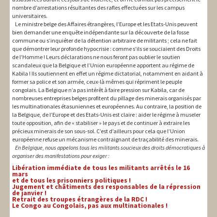
nombre d’arrestations résultantes des rafles effectuées sur les campus
universitaires.
Le ministre belge des Affaires étrangères, l’Europe et les Etats-Unis peuvent
bien demander une enquête indépendante sur la découverte de la fosse
commune ou s’inquiéter de la détention arbitraire de militants ; cela ne fait
que démontrer leur profonde hypocrisie : comme s’ils se souciaient des Droits
de l’Homme ! Leurs déclarations ne nous feront pas oublier le soutien
scandaleux que la Belgique et l’Union européenne apportent au régime de
Kabila ! Ils soutiennent en effet un régime dictatorial, notamment en aidant à
former sa police et son armée, ceux-là mêmes qui répriment le peuple
congolais. La Belgique n’a pas intérêt à faire pression sur Kabila, car de
nombreuses entreprises belges profitent du pillage des minerais organisés par
les multinationales étasuniennes et européennes. Au contraire, la position de
la Belgique, de l’Europe et des Etats-Unis est claire : aider le régime à museler
toute opposition, afin de « stabiliser » le pays et de continuer à extraire les
précieux minerais de son sous-sol. C’est d’ailleurs pour cela que l’Union
européenne refuse un mécanisme contraignant de traçabilité des minerais.
En Belgique, nous appelons tous les militants soucieux des droits démocratiques à
organiser des manifestations pour exiger :
Libération immédiate de tous les militants arrêtés le 16
mars
et de tous les prisonniers politiques !
Jugement et châtiments des responsables de la répression
de janvier !
Retrait des troupes étrangères de la RDC !
Le Congo au Congolais, pas aux multinationales !