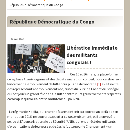
LIT-QI
République Démocratique du Congo
Théorie
République Démocratique du Congo
National
Europe
24 avril 2015
Libération immédiate
International
des militants
Syndical
congolais !
Social
Ces 15 et 16 mars, la plate-forme
congolaise
Filimbi
organisait des débats suivis d’un concert, pour célébrer son
Thèmes
lancement. Ce mouvement de lutte pour plus de démocratie
[1]
avait invité
des représentants de mouvements de jeunes du Burkina Faso et du Sénégal
qui ont joué un grand rôle dans la lutte contre leurs gouvernements respectifs
corrompus qui voulaient se maintenir au pouvoir.
Le régime de Kabila, qui cherche à se maintenir au pouvoir au-delà de son
mandat en 2016, ne pouvait supporter ce rassemblement, et il a envoyé la
police et l’Agence Nationale de Sécurité (ANR), qui ont arrêté des militants
d’organisations de jeunesse et de
Lucha
(Lutte pour le Changement – un