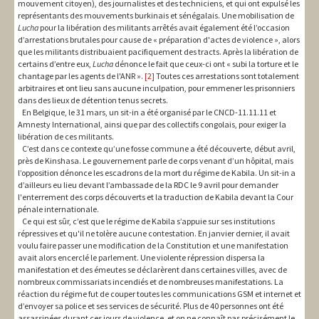
mouvement citoyen), des journalistes et des techniciens, et qui ont expulsé les
représentants des mouvements burkinais et sénégalais. Une mobilisation de
Lucha
pour la libération des militants arrêtés avait également été l’occasion
d’arrestations brutales pour cause de « préparation d'actes de violence », alors
que les militants distribuaient pacifiquement des tracts. Après la libération de
certains d’entre eux,
Lucha
dénonce le fait que ceux-ci ont « subi la torture et le
chantage par les agents de l'ANR ».
[2]
Toutes ces arrestations sont totalement
arbitraires et ont lieu sans aucune inculpation, pour emmener les prisonniers
dans des lieux de détention tenus secrets.
En Belgique, le 31 mars, un sit-in a été organisé par le CNCD-11.11.11 et
Amnesty International, ainsi que par des collectifs congolais, pour exiger la
libération de ces militants.
C’est dans ce contexte qu’une fosse commune a été découverte, début avril,
près de Kinshasa. Le gouvernement parle de corps venant d’un hôpital, mais
l’opposition dénonce les escadrons de la mort du régime de Kabila. Un sit-in a
d’ailleurs eu lieu devant l’ambassade de la RDC le 9 avril pour demander
l'enterrement des corps découverts et la traduction de Kabila devant la Cour
pénale internationale.
Ce qui est sûr, c’est que le régime de Kabila s’appuie sur ses institutions
répressives et qu'il ne tolère aucune contestation. En janvier dernier, il avait
voulu faire passer une modification de la Constitution et une manifestation
avait alors encerclé le parlement. Une violente répression dispersa la
manifestation et des émeutes se déclarèrent dans certaines villes, avec de
nombreux commissariats incendiés et de nombreuses manifestations. La
réaction du régime fut de couper toutes les communications GSM et internet et
d’envoyer sa police et ses services de sécurité. Plus de 40 personnes ont été
assassinées durant ces jours de violence, et on ne connaît pas précisément le