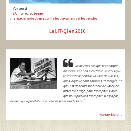
Voir aussi :
L'Union européenne :
une machine de guerre contre les travailleurs et les peuples
La LIT-QI en 2016
Je ne crois pas que le triomphe
du socialisme soit inévitable. Je crois que
le résultat dépend de la lutte de classes,
dans laquelle nous sommes immergés. Et
qu'il est donc indispensable de lutter, de
lutter avec rage, pour triompher. Parce
que nous pouvons triompher. Il n'y a pas
"
de dieu qui a préétabli que nous ne puissions le faire.
- Nahuel Moreno