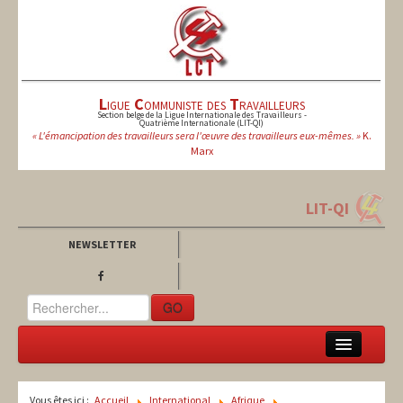
L
igue
C
ommuniste des
T
ravailleurs
Section belge de la Ligue Internationale des Travailleurs -
Quatrième Internationale (LIT-QI)
« L'émancipation des travailleurs sera l'œuvre des travailleurs eux-mêmes. »
K.
Marx
LIT-QI
NEWSLETTER
GO
LCT
Vous êtes ici :
Accueil
International
Afrique