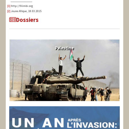
_______________
[1]
http://filimbi.org
[2]
Jeune Afrique
, 18.03.2015
Dossiers
Palestine