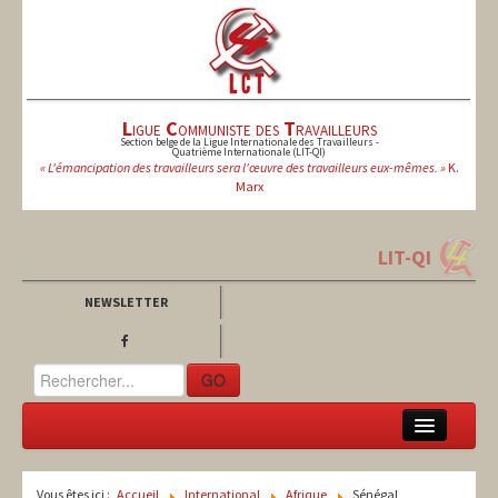
L
igue
C
ommuniste des
T
ravailleurs
Section belge de la Ligue Internationale des Travailleurs -
Quatrième Internationale (LIT-QI)
« L'émancipation des travailleurs sera l'œuvre des travailleurs eux-mêmes. »
K.
Marx
LIT-QI
NEWSLETTER
GO
LCT
Vous êtes ici :
Accueil
International
Afrique
Sénégal