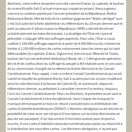
élections, voire même de perdre une ville comme Dakar, la capitale, et bastion
du maire Khalifa Sall (l'actuel maire qui croupit en prison). Nous jugeons,
comme la coalition portée par l'ancien président de la République, Maître
Abdoulaye Wade, tête de liste de la coalition gagnanate "Wattu sénégal" que
c'est à la suite de la forte abstention du référendum du 20 mars dernier que le
parti au pouvoir (l'alliance pour la République, l'APR) a décidé de réviser
unilatéralement les listes électorales. La stratégie de l'État est claire et
prévisible: s'adjuger 60% des suffrages exprimés. Pour cela, l'Etat a voulu
calibrer 2 200 000 suffrages exprimés à partir de 4 500 000 inscrits; histoire de
limiter à 2 200 000 millions de cartes notamment dans les zones qui lui sont
défavorables (la capitale, Dakar, Ziguinchor, dans le sud, Mbacké et Touba,
bastion de l'ancien président Abdoulaye Wade, etc.). Cette grande opération
de vol et de confiscation du suffrage du peuple a été réalisée avec le concours
de la commission chargée de la refonte du fichier électoral et du Conseil
Constitutionnel. Pour rappel, c'est ce même Conseil Constitutionnel qui avait
validé la requête du président Macky Sall à quatre jours du scrutin modifiant
ainsi le code électoral à la faveur de l'article 92, et autorisant, depuis le
référendum dernier, au président à consulter comme il le sentira, toujours,
l'avis du Conseil Constitutionnel. Pour ces élections, le président avait saisi le
Conseil Constitutionnel à titre exceptionnel, dans l'espoir de masquer le
manque de transparence dans le retard constaté dans la distribution des
cartes d'identité biométriques CEDEAO. L'électeur sénégalais avait des lors la
possibilité de voter avec son récipicé d'inscription sur les listes électorales en
plus de son passeport, d'un document d'immatriculation pour les primo-
inscrits, d'une carte d'identité nationale numérisée pour palier au retard lié à
la distribution des nouvelles cartes. Les électeurs sénégalais, n'ayant pas