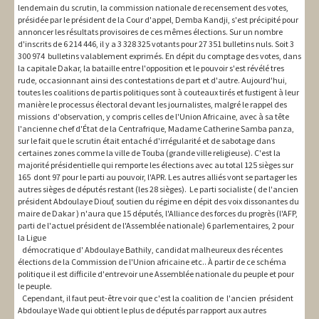
lendemain du scrutin, la commission nationale de recensement des votes,
présidée par le président de la Cour d'appel, Demba Kandji, s'est précipité pour
annoncer les résultats provisoires de ces mêmes élections. Sur un nombre
d'inscrits de 6 214 446, il y a 3 328 325 votants pour 27 351 bulletins nuls. Soit 3
300 974 bulletins valablement exprimés. En dépit du comptage des votes, dans
la capitale Dakar, la bataille entre l'opposition et le pouvoir s'est révélé tres
rude, occasionnant ainsi des contestations de part et d'autre. Aujourd'hui,
toutes les coalitions de partis politiques sont à couteaux tirés et fustigent à leur
manière le processus électoral devant les journalistes, malgré le rappel des
missions d'observation, y compris celles de l'Union Africaine, avec à sa tête
l'ancienne chef d'État de la Centrafrique, Madame Catherine Samba panza,
sur le fait que le scrutin était entaché d'irrégularité et de sabotage dans
certaines zones comme la ville de Touba (grande ville religieuse). C'est la
majorité présidentielle qui remporte les élections avec au total 125 sièges sur
165 dont 97 pour le parti au pouvoir, l'APR. Les autres alliés vont se partager les
autres sièges de députés restant (les 28 sièges). Le parti socialiste ( de l'ancien
président Abdoulaye Diouf, soutien du régime en dépit des voix dissonantes du
maire de Dakar ) n'aura que 15 députés, l'Alliance des forces du progrès (l'AFP,
parti de l'actuel président de l'Assemblée nationale) 6 parlementaires, 2 pour
la Ligue
démocratique d' Abdoulaye Bathily, candidat malheureux des récentes
élections de la Commission de l'Union africaine etc.. À partir de ce schéma
politique il est difficile d'entrevoir une Assemblée nationale du peuple et pour
le peuple.
Cependant, il faut peut-être voir que c'est la coalition de l'ancien président
Abdoulaye Wade qui obtient le plus de députés par rapport aux autres