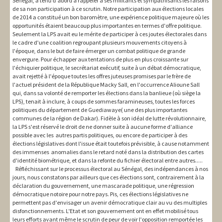
Sénégal, a tenu d'abord à rappeler à ses militants et sympathisants les raisons
de sa non participation à ce scrutin. Notre participation aux élections locales
de 2014 a constitué un bon baromètre, une expérience politique majeure où les
opportunités étaient beaucoup plus importantes en termes d'offre politique.
Seulement la LPS avait eu le mérite de participer à ces joutes électorales dans
le cadre d'une coalition regroupant plusieurs mouvements citoyens à
l'époque, dans le but de faire émerger un combat politique de grande
envergure. Pour échapper aux tentations de plus en plus croissante sur
l'échiquier politique, le secrétariat exécutif, suite à un débat démocratique,
avait rejetté à l'époque toutes les offres juteuses promises par le frère de
l'actuel président de la République Macky Sall, en l'occurrence Alioune Sall
qui, dans sa volonté de remporter les élections dans la banlieue (où siège la
LPS), tenait à inclure, à coups de sommes faramineuses, toutes les forces
politiques du département de Guediawaye( une des plus importantes
communes de la région de Dakar). Fidèle à son idéal de lutte révolutionnaire,
la LPS s'est réservé le droit de ne donner suite à aucune forme d'alliance
possible avec les autres partis politiques, ou encore de participer à des
élections législatives dont l'issue était toutefois prévisible, à cause notamment
des immenses anomalies dans le retard noté dans la distribution des cartes
d'identité biométrique, et dans la refonte du fichier électoral entre autres.....
Réfléchissant sur le processus électoral au Sénégal, des indépendances à nos
jours, nous constatons par ailleurs que ces élections sont, contrairement à la
déclaration du gouvernement, une mascarade politique, une régression
démocratique notoire pour notre pays. Pis, ces élections législatives ne
permettent pas d'envisager un avenir démocratique clair au vu des multiples
disfonctionnements. L'Etat et son gouvernement ont en effet mobilisé tous
leurs efforts avant même le scrutin de peur de voir l'opposition remportée les