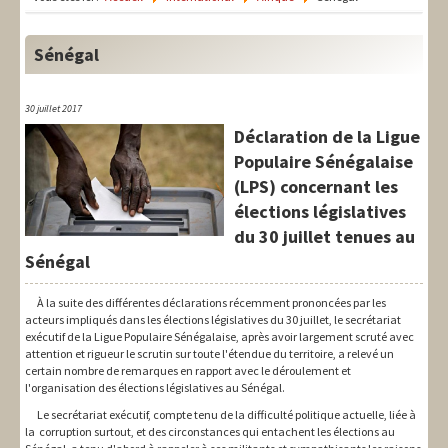
LIT-QI
Théorie
Sénégal
National
30 juillet 2017
Europe
Déclaration de la Ligue
Populaire Sénégalaise
International
(LPS) concernant les
Syndical
élections législatives
du 30 juillet tenues au
Social
Sénégal
Thèmes
À la suite des différentes déclarations récemment prononcées par les
acteurs impliqués dans les élections législatives du 30 juillet, le secrétariat
exécutif de la Ligue Populaire Sénégalaise, après avoir largement scruté avec
attention et rigueur le scrutin sur toute l'étendue du territoire, a relevé un
certain nombre de remarques en rapport avec le déroulement et
l'organisation des élections législatives au Sénégal.
Le secrétariat exécutif, compte tenu de la difficulté politique actuelle, liée à
la corruption surtout, et des circonstances qui entachent les élections au