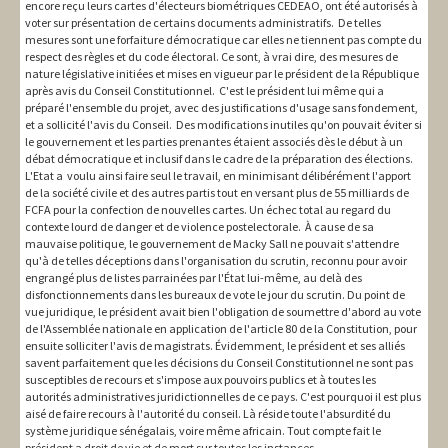
encore reçu leurs cartes d'électeurs biométriques CEDEAO, ont été autorisés à
voter sur présentation de certains documents administratifs. De telles
mesures sont une forfaiture démocratique car elles ne tiennent pas compte du
respect des règles et du code électoral. Ce sont, à vrai dire, des mesures de
nature législative initiées et mises en vigueur par le président de la République
après avis du Conseil Constitutionnel. C'est le président lui même qui a
préparé l'ensemble du projet, avec des justifications d'usage sans fondement,
et a sollicité l'avis du Conseil. Des modifications inutiles qu'on pouvait éviter si
le gouvernement et les parties prenantes étaient associés dès le début à un
débat démocratique et inclusif dans le cadre de la préparation des élections.
L'Etat a voulu ainsi faire seul le travail, en minimisant délibérément l'apport
de la société civile et des autres partis tout en versant plus de 55 milliards de
FCFA pour la confection de nouvelles cartes. Un échec total au regard du
contexte lourd de danger et de violence postelectorale. À cause de sa
mauvaise politique, le gouvernement de Macky Sall ne pouvait s'attendre
qu'à de telles déceptions dans l'organisation du scrutin, reconnu pour avoir
engrangé plus de listes parrainées par l'État lui-même, au delà des
disfonctionnements dans les bureaux de vote le jour du scrutin. Du point de
vue juridique, le président avait bien l'obligation de soumettre d'abord au vote
de l'Assemblée nationale en application de l'article 80 de la Constitution, pour
ensuite solliciter l'avis de magistrats. Évidemment, le président et ses alliés
savent parfaitement que les décisions du Conseil Constitutionnel ne sont pas
susceptibles de recours et s'impose aux pouvoirs publics et à toutes les
autorités administratives juridictionnelles de ce pays. C'est pourquoi il est plus
aisé de faire recours à l'autorité du conseil. Là réside toute l'absurdité du
système juridique sénégalais, voire même africain. Tout compte fait le
président a droit de vie et de mort sur toutes les instances.