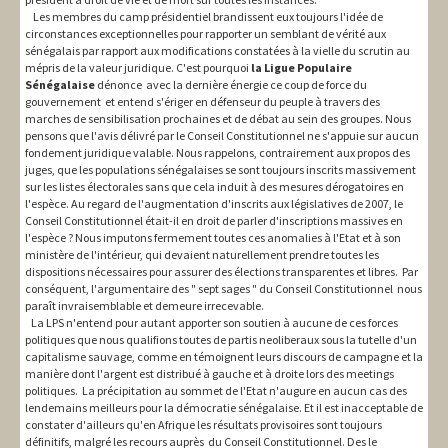
Les membres du camp présidentiel brandissent eux toujours l'idée de
circonstances exceptionnelles pour rapporter un semblant de vérité aux
sénégalais par rapport aux modifications constatées à la vielle du scrutin au
mépris de la valeur juridique. C'est pourquoi
la Ligue Populaire
Sénégalaise
dénonce avec la dernière énergie ce coup de force du
gouvernement et entend s'ériger en défenseur du peuple à travers des
marches de sensibilisation prochaines et de débat au sein des groupes. Nous
pensons que l'avis délivré par le Conseil Constitutionnel ne s'appuie sur aucun
fondement juridique valable. Nous rappelons, contrairement aux propos des
juges, que les populations sénégalaises se sont toujours inscrits massivement
sur les listes électorales sans que cela induit à des mesures dérogatoires en
l'espèce. Au regard de l'augmentation d'inscrits aux législatives de 2007, le
Conseil Constitutionnel était-il en droit de parler d'inscriptions massives en
l'espèce ? Nous imputons fermement toutes ces anomalies à l'Etat et à son
ministère de l'intérieur, qui devaient naturellement prendre toutes les
dispositions nécessaires pour assurer des élections transparentes et libres. Par
conséquent, l'argumentaire des " sept sages " du Conseil Constitutionnel nous
paraît invraisemblable et demeure irrecevable.
La LPS n'entend pour autant apporter son soutien à aucune de ces forces
politiques que nous qualifions toutes de partis neoliberaux sous la tutelle d'un
capitalisme sauvage, comme en témoignent leurs discours de campagne et la
manière dont l'argent est distribué à gauche et à droite lors des meetings
politiques. La précipitation au sommet de l'Etat n'augure en aucun cas des
lendemains meilleurs pour la démocratie sénégalaise. Et il est inacceptable de
constater d'ailleurs qu'en Afrique les résultats provisoires sont toujours
définitifs, malgré les recours auprès du Conseil Constitutionnel. Des le