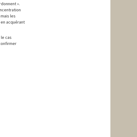
rdonnent ».
oncentration
 mais les
) en acquérant
 le cas
 confirmer