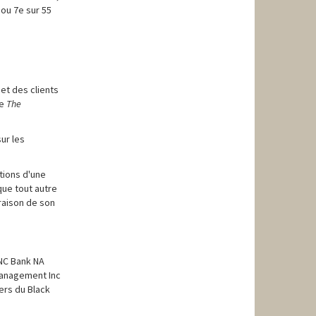
 ou 7e sur 55
et des clients
ue
The
ur les
tions d'une
que tout autre
 raison de son
PNC Bank NA
Management Inc
ers du Black