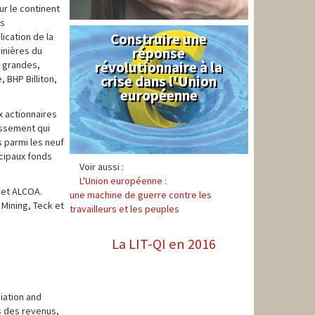
ur le continent
ds
Construire une
Syndical
ication de la
réponse
minières du
révolutionnaire à la
s grandes,
crise dans l'Union
 BHP Billiton,
européenne
x actionnaires
issement qui
s parmi les neuf
ncipaux fonds
Voir aussi :
L'Union européenne :
 et ALCOA.
une machine de guerre contre les
 Mining, Teck et
travailleurs et les peuples
La LIT-QI en 2016
iation and
s des revenus,