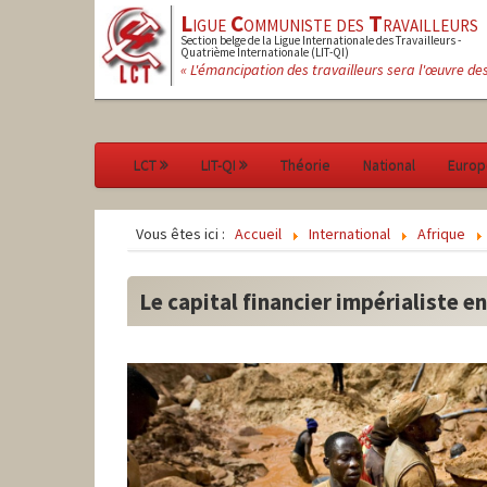
L
igue
C
ommuniste des
T
ravailleurs
Section belge de la Ligue Internationale des Travailleurs -
Quatrième Internationale (LIT-QI)
« L'émancipation des travailleurs sera l'œuvre de
LCT
LIT-QI
Théorie
National
Europ
Vous êtes ici :
Accueil
International
Afrique
Le capital financier impérialiste e