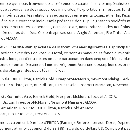
exemple que nous trouvons de la présence de capital financier impérialiste s
lique l'abondance des ressources minérales, l'exploitation minière, les fon
impérialistes, les relations avec les gouvernements locaux et, enfin, l'expl
nière sur le continent indiquent la présence des 10 plus grandes sociétés 
 moins importantes. Cependant, dans ce texte, nous traiterons des neuf plu
nnée de nos données. Ces entreprises sont : Anglo American, Rio Tinto, Vale,
 et ALCOA.
s ? Sur le site Web spécialisé de Market Screener figurent les 10 principau
actions avec droit de vote. Au total, ce sont 49 banques et fonds d'invest
nstitutions, six d'entre elles ont une participation dans cinq sociétés ou plu
treprises sont américaines et une norvégienne. Voici une description des pri
s dix plus grandes sociétés minières :
o, Vale, BHP Billiton, Barrick Gold, Freeport-McMoran, Newmont Mining, Teck
) : Rio Tinto, Vale, BHP Billiton, Barrick Gold, Freeport-McMoran, Newmont
) : Rio Tinto, Vale, Barrick Gold, Freeport-McMoran, Teck et ALCOA.
BHP Billiton, Freeport-McMoran, Newmont Mining et ALCOA.
merican, Rio Tinto, BHP Billiton, Barrick Gold et Teck.
n, Rio Tinto, Vale, Teck et ALCOA.
ner, avaient un bénéfice d'EBITDA (Earnings Before Interest, Taxes, Deprec
ssement et amortissement) de 88,898 milliards de dollars US. Ce ne sont pa