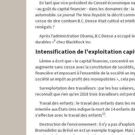
En tant que vice-président du Conseil économique nat
- au goût du capital financier - dans les domaines de : l
automobile. Le journal
The New Republic
le décrit comme
cesse de dire combien B.C. Deese était cultivé et intellige
renégats ?
Après l'administration Obama, B.C.Deese a occupé l
9
durables »
chez BlackRock Inc.
Intensification de l'exploitation cap
Lénine a écrit que « le capital financier, concentré 
augmente sans cesse avec la constitution de sociétés, l'
financière et imposant à l'ensemble de la société un i
société un impôt au profit des monopolistes », cela peut
Surexploitation des travailleurs : par les bas salaire
reconnaît que rien qu'en 2018 trois travailleurs ont perd
Travail des enfants : le travail des enfants dans le
intentée aux États-Unis indique la mort de 14 enfants d
12
s'effectue avec le travail des enfants
.
Destruction de l'environnement : Il n'y a pas d'explo
Brumadinho au Brésil en est un exemple tragique. Mais 