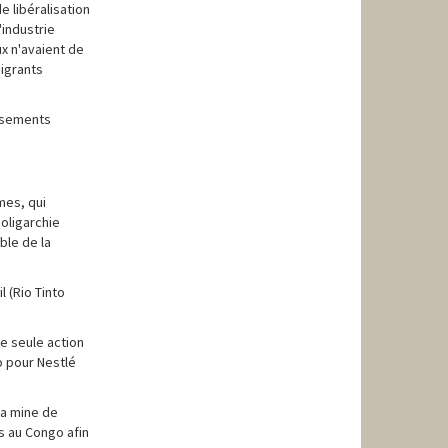
 libéralisation
'industrie
ux n'avaient de
migrants
issements
mes, qui
'oligarchie
ble de la
l (Rio Tinto
e seule action
ao pour Nestlé
la mine de
s au Congo afin