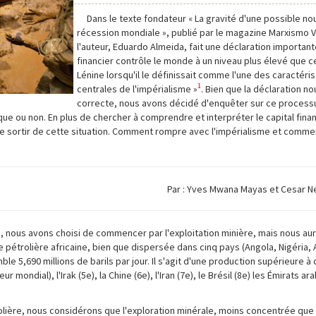
Dans le texte fondateur « La gravité d'une possible no
récession mondiale », publié par le magazine Marxismo 
l'auteur, Eduardo Almeida, fait une déclaration importante
financier contrôle le monde à un niveau plus élevé que ce
Lénine lorsqu'il le définissait comme l'une des caractéri
1
centrales de l'impérialisme »
. Bien que la déclaration n
correcte, nous avons décidé d'enquêter sur ce processu
lique ou non. En plus de chercher à comprendre et interpréter le capital fina
e sortir de cette situation. Comment rompre avec l'impérialisme et comment
Par : Yves Mwana Mayas et Cesar N
, nous avons choisi de commencer par l'exploitation minière, mais nous aur
ie pétrolière africaine, bien que dispersée dans cinq pays (Angola, Nigéria, 
e 5,690 millions de barils par jour. Il s'agit d'une production supérieure à 
ondial), l'Irak (5e), la Chine (6e), l'Iran (7e), le Brésil (8e) les Émirats ar
lière, nous considérons que l'exploration minérale, moins concentrée que 