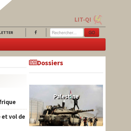
LIT-QI
GO
LETTER
Dossiers
Palestine
Afrique
 et vol de