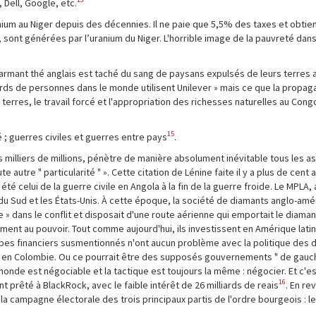
 Dell, Google, etc.
anium au Niger depuis des décennies. Il ne paie que 5,5% des taxes et obti
re, sont générées par l’uranium du Niger. L'horrible image de la pauvreté dan
 charmant thé anglais est taché du sang de paysans expulsés de leurs terres
lliards de personnes dans le monde utilisent Unilever » mais ce que la propag
 terres, le travail forcé et l'appropriation des richesses naturelles au Con
15
 ; guerres civiles et guerres entre pays
.
s milliers de millions, pénètre de manière absolument inévitable tous les as
utre " particularité " ». Cette citation de Lénine faite il y a plus de cent a
été celui de la guerre civile en Angola à la fin de la guerre froide. Le MPLA, 
e du Sud et les États-Unis. À cette époque, la société de diamants anglo-amé
 » dans le conflit et disposait d'une route aérienne qui emportait le diaman
ment au pouvoir. Tout comme aujourd'hui, ils investissent en Amérique lati
es financiers susmentionnés n'ont aucun problème avec la politique des dir
e en Colombie. Ou ce pourrait être des supposés gouvernements " de gauch
onde est négociable et la tactique est toujours la même : négocier. Et c'est
16
 prêté à BlackRock, avec le faible intérêt de 26 milliards de reais
. En re
la campagne électorale des trois principaux partis de l'ordre bourgeois : le