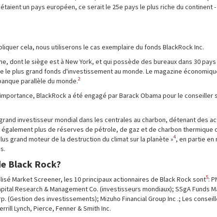
 étaient un pays européen, ce serait le 25e pays le plus riche du continent -
liquer cela, nous utiliserons le cas exemplaire du fonds BlackRock Inc.
e, dont le siège est à New York, et qui possède des bureaux dans 30 pays 
omme le plus grand fonds d'investissement au monde. Le magazine économiq
2
anque parallèle du monde.
 importance, BlackRock a été engagé par Barack Obama pour le conseiller s
 grand investisseur mondial dans les centrales au charbon, détenant des ac
e également plus de réserves de pétrole, de gaz et de charbon thermique 
4
plus grand moteur de la destruction du climat sur la planète »
, en partie en
s.
 de Black Rock?
5
alisé Market Screener, les 10 principaux actionnaires de Black Rock sont
: 
apital Research & Management Co. (investisseurs mondiaux); SSgA Funds 
. (Gestion des investissements); Mizuho Financial Group Inc .; Les conseill
ill Lynch, Pierce, Fenner & Smith Inc.