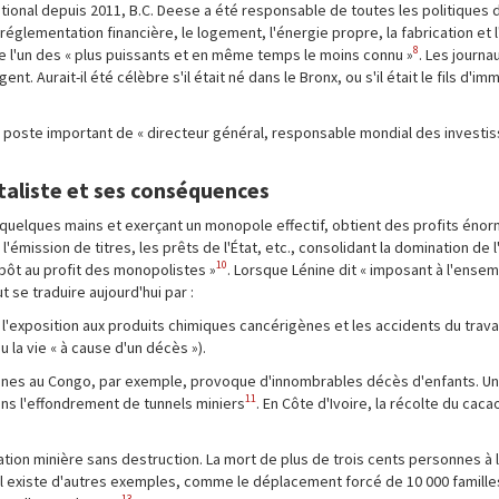
ional depuis 2011, B.C. Deese a été responsable de toutes les politiques de
a réglementation financière, le logement, l'énergie propre, la fabrication et l
8
 l'un des « plus puissants et en même temps le moins connu »
. Les journa
nt. Aurait-il été célèbre s'il était né dans le Bronx, ou s'il était le fils d'im
e poste important de « directeur général, responsable mondial des invest
italiste et ses conséquences
en quelques mains et exerçant un monopole effectif, obtient des profits énor
émission de titres, les prêts de l'État, etc., consolidant la domination de l
10
mpôt au profit des monopolistes »
. Lorsque Lénine dit « imposant à l'ensem
 se traduire aujourd'hui par :
s, l'exposition aux produits chimiques cancérigènes et les accidents du travai
u la vie « à cause d'un décès »).
s mines au Congo, par exemple, provoque d'innombrables décès d'enfants. Un
11
ans l'effondrement de tunnels miniers
. En Côte d'Ivoire, la récolte du cac
itation minière sans destruction. La mort de plus de trois cents personnes à 
il existe d'autres exemples, comme le déplacement forcé de 10 000 famille
13