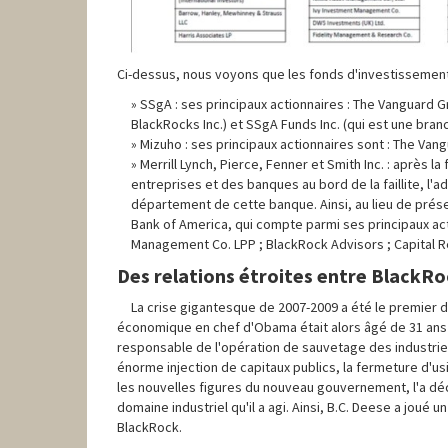
Ci-dessus, nous voyons que les fonds d'investissement q
SSgA : ses principaux actionnaires : The Vanguard 
BlackRocks Inc.) et SSgA Funds Inc. (qui est une bra
Mizuho : ses principaux actionnaires sont : The Va
Merrill Lynch, Pierce, Fenner et Smith Inc. : après
entreprises et des banques au bord de la faillite, l'
département de cette banque. Ainsi, au lieu de présen
Bank of America, qui compte parmi ses principaux act
Management Co. LPP ; BlackRock Advisors ; Capital
Des relations étroites entre BlackR
La crise gigantesque de 2007-2009 a été le premier d
économique en chef d'Obama était alors âgé de 31 ans 
responsable de l'opération de sauvetage des industries 
énorme injection de capitaux publics, la fermeture d'us
les nouvelles figures du nouveau gouvernement, l'a décr
domaine industriel qu'il a agi. Ainsi, B.C. Deese a joué 
BlackRock.