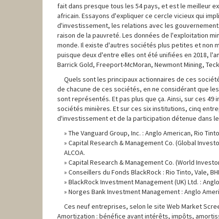
fait dans presque tous les 54 pays, et est le meilleur 
africain. Essayons d'expliquer ce cercle vicieux qui imp
d'investissement, les relations avec les gouvernements 
raison de la pauvreté. Les données de l'exploitation mi
monde. Il existe d'autres sociétés plus petites et non
puisque deux d'entre elles ont été unifiées en 2018, l'a
Barrick Gold, Freeport-McMoran, Newmont Mining, Teck
Quels sont les principaux actionnaires de ces société
de chacune de ces sociétés, en ne considérant que les 
sont représentés. Et pas plus que ça. Ainsi, sur ces 49 i
sociétés minières. Et sur ces six institutions, cinq en
d'investissement et de la participation détenue dans le
The Vanguard Group, Inc. : Anglo American, Rio Tint
Capital Research & Management Co. (Global Investors
ALCOA.
Capital Research & Management Co. (World Investors
Conseillers du Fonds BlackRock : Rio Tinto, Vale, 
BlackRock Investment Management (UK) Ltd. : Anglo A
Norges Bank Investment Management : Anglo America
Ces neuf entreprises, selon le site Web Market Scree
Amortization : bénéfice avant intérêts, impôts, amorti