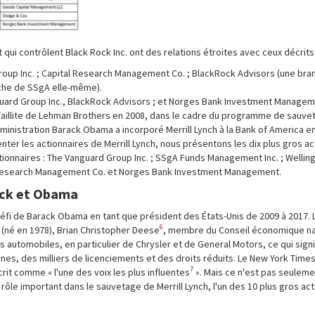
ui contrôlent Black Rock Inc. ont des relations étroites avec ceux décrits
Group Inc. ; Capital Research Management Co. ; BlackRock Advisors (une br
nche de SSgA elle-même).
nguard Group Inc., BlackRock Advisors ; et Norges Bank Investment Managem
 la faillite de Lehman Brothers en 2008, dans le cadre du programme de sauv
administration Barack Obama a incorporé Merrill Lynch à la Bank of America e
ter les actionnaires de Merrill Lynch, nous présentons les dix plus gros a
ionnaires : The Vanguard Group Inc. ; SSgA Funds Management Inc. ; Wellin
 Research Management Co. et Norges Bank Investment Management.
ock et Obama
éfi de Barack Obama en tant que président des États-Unis de 2009 à 2017. L
6
(né en 1978), Brian Christopher Deese
, membre du Conseil économique natio
automobiles, en particulier de Chrysler et de General Motors, ce qui signi
ines, des milliers de licenciements et des droits réduits. Le New York Times
7
it comme « l'une des voix les plus influentes
». Mais ce n'est pas seuleme
un rôle important dans le sauvetage de Merrill Lynch, l'un des 10 plus gros ac