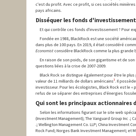
c'est du profit. Avec ce profit, si ces sociétés minières
pays africains.
Disséquer les fonds d'investissement
Et qui contrôle ces fonds d'investissement ? Pour exp
Fondée en 1988, BlackRock est une société américain
dans plus de 100 pays. En 2019, il était considéré c
Economist
considère BlackRock comme la plus grande b
En raison de son poids, de son gigantisme et de son
questions liées à la crise de 2007-2009.
Black Rock se distingue également pour être le plus
3
valeur de 11 milliards de dollars américains
. Il possèd
investisseur. Pour les écologistes, Black Rock est le « 
refus de se séparer des entreprises d'énergies fossile
Qui sont les principaux actionnaires
Selon les informations figurant sur le site web spéci
(Investment Management); The Vanguard Group Inc .; C
.; Wellington Management Co. LLP; China Investment Corp
Rock Fund; Norges Bank Investment Management; et Merr