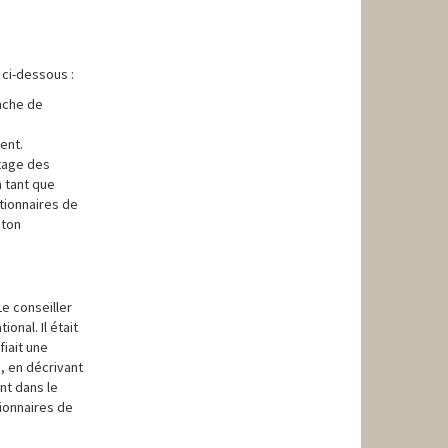
 ci-dessous :
anche de
ent.
etage des
n tant que
ctionnaires de
gton
e conseiller
nal. Il était
fiait une
, en décrivant
nt dans le
tionnaires de