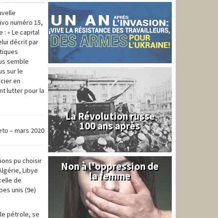
uvelle
Vivo numéro 15,
 : « Le capital
lui décrit par
stiques
ous semble
s sur le
ncier en
 lutter pour la
La Révolution russe
100 ans après
eto – mars 2020
ions pu choisir
Non à l'oppression de
Syrie
Algérie, Libye
la femme
celle de
abes unis (9e)
le pétrole, se