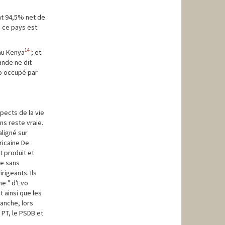
ent 94,5% net de
s ce pays est
14
 au Kenya
; et
ande ne dit
go occupé par
pects de la vie
ns reste vraie.
aligné sur
ricaine De
t produit et
ne sans
igeants. Ils
e " d'Evo
 ainsi que les
vanche, lors
 PT, le PSDB et