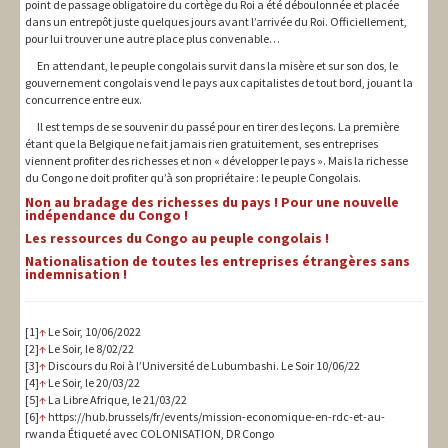
point de passage obligatoire du cortège du Roi a été déboulonnée et placée
dans un entrepôt juste quelques jours avant l’arrivée du Roi. Officiellement,
pour lui trouver une autre place plus convenable…
En attendant, le peuple congolais survit dans la misère et sur son dos, le
gouvernement congolais vend le pays aux capitalistes de tout bord, jouant la
concurrence entre eux.
Il est temps de se souvenir du passé pour en tirer des leçons. La première
étant que la Belgique ne fait jamais rien gratuitement, ses entreprises
viennent profiter des richesses et non « développer le pays ». Mais la richesse
du Congo ne doit profiter qu’à son propriétaire : le peuple Congolais.
Non au bradage des richesses du pays ! Pour une nouvelle
indépendance du Congo !
Les ressources du Congo au peuple congolais !
Nationalisation de toutes les entreprises étrangères sans
indemnisation !
[1]
↑
Le Soir, 10/06/2022
[2]
↑
Le Soir, le 8/02/22
[3]
↑
Discours du Roi à l’Université de Lubumbashi. Le Soir 10/06/22
[4]
↑
Le Soir, le 20/03/22
[5]
↑
La Libre Afrique, le 21/03/22
[6]
↑
https://hub.brussels/fr/events/mission-economique-en-rdc-et-au-
rwanda Étiqueté avec COLONISATION, DR Congo