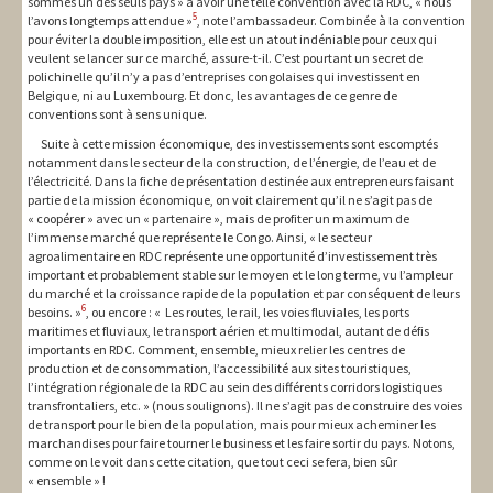
sommes un des seuls pays » à avoir une telle convention avec la RDC, « nous
5
l’avons longtemps attendue »
, note l’ambassadeur. Combinée à la convention
pour éviter la double imposition, elle est un atout indéniable pour ceux qui
veulent se lancer sur ce marché, assure-t-il. C’est pourtant un secret de
polichinelle qu’il n’y a pas d’entreprises congolaises qui investissent en
Belgique, ni au Luxembourg. Et donc, les avantages de ce genre de
conventions sont à sens unique.
Suite à cette mission économique, des investissements sont escomptés
notamment dans le secteur de la construction, de l’énergie, de l’eau et de
l’électricité. Dans la fiche de présentation destinée aux entrepreneurs faisant
partie de la mission économique, on voit clairement qu’il ne s’agit pas de
« coopérer » avec un « partenaire », mais de profiter un maximum de
l’immense marché que représente le Congo. Ainsi, « le secteur
agroalimentaire en RDC représente une opportunité d’investissement très
important et probablement stable sur le moyen et le long terme, vu l’ampleur
du marché et la croissance rapide de la population et par conséquent de leurs
6
besoins. »
, ou encore : « Les routes, le rail, les voies fluviales, les ports
maritimes et fluviaux, le transport aérien et multimodal, autant de défis
importants en RDC. Comment, ensemble, mieux relier les centres de
production et de consommation, l’accessibilité aux sites touristiques,
l’intégration régionale de la RDC au sein des différents corridors logistiques
transfrontaliers, etc. » (nous soulignons). Il ne s’agit pas de construire des voies
de transport pour le bien de la population, mais pour mieux acheminer les
marchandises pour faire tourner le business et les faire sortir du pays. Notons,
comme on le voit dans cette citation, que tout ceci se fera, bien sûr
« ensemble » !