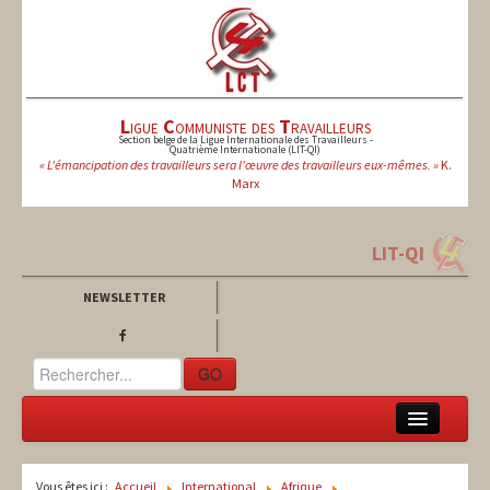
L
igue
C
ommuniste des
T
ravailleurs
Section belge de la Ligue Internationale des Travailleurs -
Quatrième Internationale (LIT-QI)
« L'émancipation des travailleurs sera l'œuvre des travailleurs eux-mêmes. »
K.
Marx
LIT-QI
NEWSLETTER
GO
LCT
Vous êtes ici :
Accueil
International
Afrique