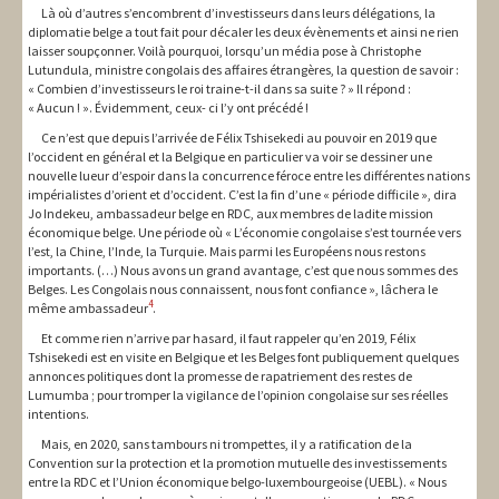
Là où d’autres s’encombrent d’investisseurs dans leurs délégations, la
diplomatie belge a tout fait pour décaler les deux évènements et ainsi ne rien
laisser soupçonner. Voilà pourquoi, lorsqu’un média pose à Christophe
Lutundula, ministre congolais des affaires étrangères, la question de savoir :
« Combien d’investisseurs le roi traine-t-il dans sa suite ? » Il répond :
« Aucun ! ». Évidemment, ceux- ci l’y ont précédé !
Ce n’est que depuis l’arrivée de Félix Tshisekedi au pouvoir en 2019 que
l’occident en général et la Belgique en particulier va voir se dessiner une
nouvelle lueur d’espoir dans la concurrence féroce entre les différentes nations
impérialistes d’orient et d’occident. C’est la fin d’une « période difficile », dira
Jo Indekeu, ambassadeur belge en RDC, aux membres de ladite mission
économique belge. Une période où « L’économie congolaise s’est tournée vers
l’est, la Chine, l’Inde, la Turquie. Mais parmi les Européens nous restons
importants. (…) Nous avons un grand avantage, c’est que nous sommes des
Belges. Les Congolais nous connaissent, nous font confiance », lâchera le
4
même ambassadeur
.
Et comme rien n’arrive par hasard, il faut rappeler qu’en 2019, Félix
Tshisekedi est en visite en Belgique et les Belges font publiquement quelques
annonces politiques dont la promesse de rapatriement des restes de
Lumumba ; pour tromper la vigilance de l’opinion congolaise sur ses réelles
intentions.
Mais, en 2020, sans tambours ni trompettes, il y a ratification de la
Convention sur la protection et la promotion mutuelle des investissements
entre la RDC et l’Union économique belgo-luxembourgeoise (UEBL). « Nous