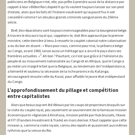
politiciens en Belgique n’est, elle, pas prête à prendre aussi de la distance par
rapport à leur célèbre Roi Léopold II qu’ils veulent toujours laisser sur son pied
d’estale, alors que les faits et l’histoire voudraient qu’aujourd’hui il soit
considéré comme l’un des plus grands criminels sanguinaires du 20ème
siècle.
Bref, des réparations sont toujours inenvisageables pour la bourgeoisie belge.
A travers le discours royal qui, rappelons-le, doit être approuvé par le premier
ministre, cette dernière à tenu à ressortir le couplet colonial notre colonisation
a eu du bon en disant : « Mais pour vous, comme pour moi, la présence belge
au Congo, avant 1960, laisse aussi un héritage qui a ancré le pays dans ses
3
frontières actuelles. »
. Ah bon ? Pourtant, ce n’est que grâce à l’héroïsme du
peuple et au mouvement nationaliste au Congo et en Afrique, que le Congo a
pu rester uni malgré le fait que la Belgique, au lendemain de l’indépendance,
a fomenté et soutenu la sécession de la riche province du Katanga,
encourageant ensuite celle du Kasaï, pour affaiblir le jeune état indépendant
du Congo.
L’approfondissement du pillage et compétition
entre capitalistes
Alors que beaucoup ont été éblouis par les coups de projecteurs braqués sur
la visite du couple royal, peu seulement se souviennent de la fameuse mission
économique tri-régionale à Kinshasa, mission portée par Hub.brussels, l’Awex
et FIT (Flanders Investment & Trade) en mars dernier. Il faut rappeler que cette
mission a, comme la visite royale, connu des reports et quasiment aux mêmes
rythmes que la venue du Roi.