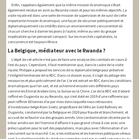
Enfin, rappelons également que la même mission économique s’était
également rendue en avril au Rwanda voisin et pour les mêmes objectifs. La
visite royale est donc une sorte de mission de supervision et de suivi de cette
importante mission économique, une façon de sécuriser politiquement et
diplomatiquement ces intérêts dans un environnement concurrentiel où
chacun cherche à damer les pions à l’autre, même au sein du groupe
impérialiste qu’on penserait compact. Sur les marchés capitalistes, la
concurrence est toujours féroce.
La Belgique, médiateur avec le Rwanda ?
L’objet de cet article n’est pas de faire une analyse des combats en cours à
l’est du pays. Cependant, il faut mentionner que, dans le cadre de la visite
royale, Philippe a proposé les services de la diplomatie belge pour préserver
l’intégrité territoriale de la RDC. Dans ce dossier aussi, il s’agit du pillage des
ressources et plus précisément de l’or. L’or est extrait en RDC dans les conditions
dramatiques que l’on sait, et est acheminé ensuite vers différents pays
comme les Emirat Arabes Unis, la Suisse ou la Chine. L’or de la RDC est d’abord
raffiné en Ouganda ou au Rwanda, qui s’est doté en 2019 d’une raffinerie qui
peut raffiner 60 tonnes d’or par mois dans laquelle nous retrouvons
d’investisseur belge Alain Goetz, propriétaire de l’African Gold Rafinery en
Ouganda, condamné par la Belgique en 2020 pour fraude et blanchiment, et
accusé de se fournir via des groupes armés. Une condamnation récente par le
trésor américain de l’homme d’affaire n’a pas grand-chose à voir avec une
préoccupation pour le sort des populations, mais plus avec l’élimination d’un
concurrent sur le marché. Car, si les militaires et les hommes politiques véreux
sont à juste titre pointés du doigt pour prendre une taxe au petit creuseur ou au