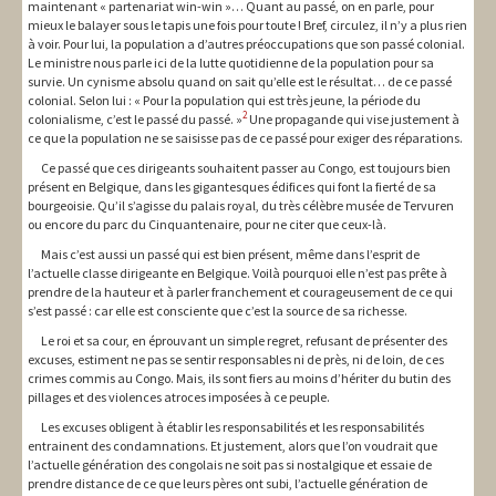
maintenant « partenariat win-win »… Quant au passé, on en parle, pour
mieux le balayer sous le tapis une fois pour toute ! Bref, circulez, il n’y a plus rien
à voir. Pour lui, la population a d’autres préoccupations que son passé colonial.
Le ministre nous parle ici de la lutte quotidienne de la population pour sa
survie. Un cynisme absolu quand on sait qu’elle est le résultat… de ce passé
colonial. Selon lui : « Pour la population qui est très jeune, la période du
2
colonialisme, c’est le passé du passé. »
Une propagande qui vise justement à
ce que la population ne se saisisse pas de ce passé pour exiger des réparations.
Ce passé que ces dirigeants souhaitent passer au Congo, est toujours bien
présent en Belgique, dans les gigantesques édifices qui font la fierté de sa
bourgeoisie. Qu’il s’agisse du palais royal, du très célèbre musée de Tervuren
ou encore du parc du Cinquantenaire, pour ne citer que ceux-là.
Mais c’est aussi un passé qui est bien présent, même dans l’esprit de
l’actuelle classe dirigeante en Belgique. Voilà pourquoi elle n’est pas prête à
prendre de la hauteur et à parler franchement et courageusement de ce qui
s’est passé : car elle est consciente que c’est la source de sa richesse.
Le roi et sa cour, en éprouvant un simple regret, refusant de présenter des
excuses, estiment ne pas se sentir responsables ni de près, ni de loin, de ces
crimes commis au Congo. Mais, ils sont fiers au moins d’hériter du butin des
pillages et des violences atroces imposées à ce peuple.
Les excuses obligent à établir les responsabilités et les responsabilités
entrainent des condamnations. Et justement, alors que l’on voudrait que
l’actuelle génération des congolais ne soit pas si nostalgique et essaie de
prendre distance de ce que leurs pères ont subi, l’actuelle génération de