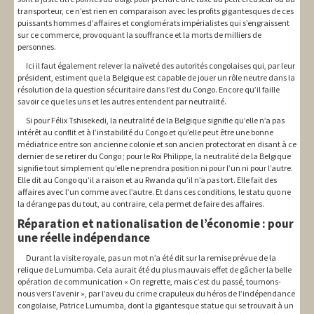
transporteur, ce n’est rien en comparaison avec les profits gigantesques de ces
puissants hommes d’affaires et conglomérats impérialistes qui s’engraissent
sur ce commerce, provoquant la souffrance et la morts de milliers de
personnes.
Ici il faut également relever la naïveté des autorités congolaises qui, par leur
président, estiment que la Belgique est capable de jouer un rôle neutre dans la
résolution de la question sécuritaire dans l’est du Congo. Encore qu’il faille
savoir ce que les uns et les autres entendent par neutralité.
Si pour Félix Tshisekedi, la neutralité de la Belgique signifie qu’elle n’a pas
intérêt au conflit et à l’instabilité du Congo et qu’elle peut être une bonne
médiatrice entre son ancienne colonie et son ancien protectorat en disant à ce
dernier de se retirer du Congo ; pour le Roi Philippe, la neutralité de la Belgique
signifie tout simplement qu’elle ne prendra position ni pour l’un ni pour l’autre.
Elle dit au Congo qu’il a raison et au Rwanda qu’il n’a pas tort. Elle fait des
affaires avec l’un comme avec l’autre. Et dans ces conditions, le statu quo ne
la dérange pas du tout, au contraire, cela permet de faire des affaires.
Réparation et nationalisation de l’économie : pour
une réelle indépendance
Durant la visite royale, pas un mot n’a été dit sur la remise prévue de la
relique de Lumumba. Cela aurait été du plus mauvais effet de gâcher la belle
opération de communication « On regrette, mais c’est du passé, tournons-
nous vers l’avenir », par l’aveu du crime crapuleux du héros de l’indépendance
congolaise, Patrice Lumumba, dont la gigantesque statue qui se trouvait à un