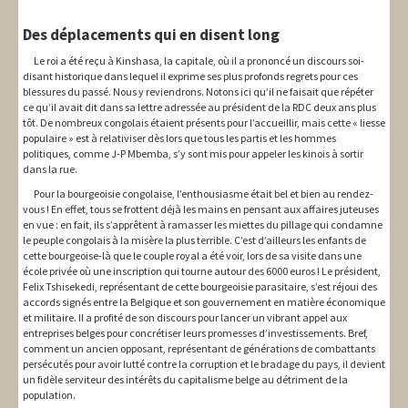
Des déplacements qui en disent long
Le roi a été reçu à Kinshasa, la capitale, où il a prononcé un discours soi-
disant historique dans lequel il exprime ses plus profonds regrets pour ces
blessures du passé. Nous y reviendrons. Notons ici qu’il ne faisait que répéter
ce qu’il avait dit dans sa lettre adressée au président de la RDC deux ans plus
tôt. De nombreux congolais étaient présents pour l’accueillir, mais cette « liesse
populaire » est à relativiser dès lors que tous les partis et les hommes
politiques, comme J-P Mbemba, s’y sont mis pour appeler les kinois à sortir
dans la rue.
Pour la bourgeoisie congolaise, l’enthousiasme était bel et bien au rendez-
vous ! En effet, tous se frottent déjà les mains en pensant aux affaires juteuses
en vue : en fait, ils s’apprêtent à ramasser les miettes du pillage qui condamne
le peuple congolais à la misère la plus terrible. C’est d’ailleurs les enfants de
cette bourgeoise-là que le couple royal a été voir, lors de sa visite dans une
école privée où une inscription qui tourne autour des 6000 euros ! Le président,
Felix Tshisekedi, représentant de cette bourgeoisie parasitaire, s’est réjoui des
accords signés entre la Belgique et son gouvernement en matière économique
et militaire. Il a profité de son discours pour lancer un vibrant appel aux
entreprises belges pour concrétiser leurs promesses d’investissements. Bref,
comment un ancien opposant, représentant de générations de combattants
persécutés pour avoir lutté contre la corruption et le bradage du pays, il devient
un fidèle serviteur des intérêts du capitalisme belge au détriment de la
population.