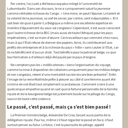
Par contre, l’accueil a été beaucoup plus mitigé à l’université de
Lubumbashi. Dans son discours, le roi a cyniquement salué la jeunesse
comme véritable richesse du Congo : « Une mine, on peut l’épuiser. Le talent et
la volonté de la jeunesse, sa soif de savoir, par contre, sont inépuisables ». Et il
sait bien de quoi il parle ! La Belgique a même une excellente expertise en
matière d’épuisement du sous-sol congolais ! Cependant, il est aussi conscient
que l’autre richesse de la RDC (mais aussi de toute l’Afrique) pour les pays
impérialistes, c’est sa main d’œuvre. Ces travailleurs qui viennent chez nous,
mais à qui l’Etat refuse de donner des papiers. Ainsi, ils contribueront aux
profits des entreprises et à la richesse du pays « hôte » sans couter à l’Etat, car
ils ne bénéficient d’aucun droit. Tout bénéfice pour le patronat belge, vu que
leur formation a d’ailleurs déjà été payée par le pays d’origine.
Ne comptons pas les « indélicatesses » dans l’organisation du voyage,
comme la mise à disposition de collations uniquement pour les médias belges
1
et non congolais, relent d’une mentalité raciste encore bien présente
. Enfin
l’image de la reine Mathilde prête à pleurer au côté d’une femme ayant été
victime de viol était tout simplement scandaleuse. Comment croire à une
quelconque empathie quand on sait que la fortune personnelle de la famille
royale et de la bourgeoise belge est justement basée sur le pillage du Congo,
source de toute cette violence.
Le passé, c’est passé, mais ça s’est bien passé !
Le Premier ministre belge, Alexender De Croo, faisait aussi partie de la
délégation royale. Pour lui, même s’il faut regarder le passé en face, il faut
surtout penser au futur. Le futur, c’est la poursuite du pillage, appelé