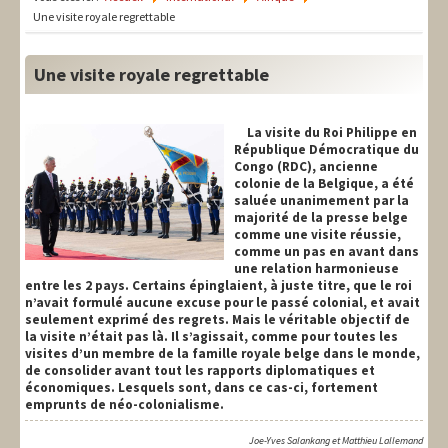
LIT-QI
Une visite royale regrettable
Théorie
Une visite royale regrettable
National
Europe
La visite du Roi Philippe en
République Démocratique du
Congo (RDC), ancienne
International
colonie de la Belgique, a été
saluée unanimement par la
Syndical
majorité de la presse belge
comme une visite réussie,
Social
comme un pas en avant dans
une relation harmonieuse
entre les 2 pays. Certains épinglaient, à juste titre, que le roi
Thèmes
n’avait formulé aucune excuse pour le passé colonial, et avait
seulement exprimé des regrets. Mais le véritable objectif de
la visite n’était pas là. Il s’agissait, comme pour toutes les
visites d’un membre de la famille royale belge dans le monde,
de consolider avant tout les rapports diplomatiques et
économiques. Lesquels sont, dans ce cas-ci, fortement
emprunts de néo-colonialisme.
Joe-Yves Salankang et Matthieu Lallemand