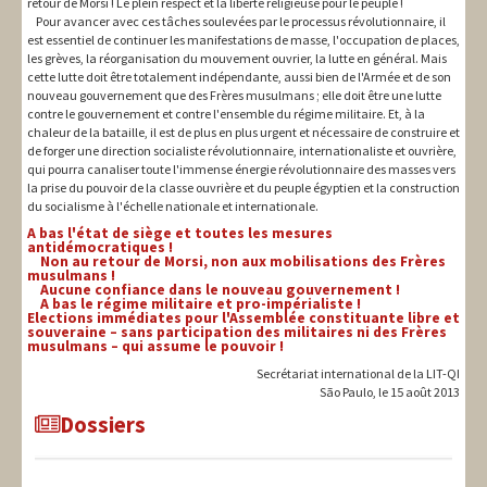
retour de Morsi ! Le plein respect et la liberté religieuse pour le peuple !
Pour avancer avec ces tâches soulevées par le processus révolutionnaire, il
est essentiel de continuer les manifestations de masse, l'occupation de places,
les grèves, la réorganisation du mouvement ouvrier, la lutte en général. Mais
cette lutte doit être totalement indépendante, aussi bien de l'Armée et de son
nouveau gouvernement que des Frères musulmans ; elle doit être une lutte
contre le gouvernement et contre l'ensemble du régime militaire. Et, à la
chaleur de la bataille, il est de plus en plus urgent et nécessaire de construire et
de forger une direction socialiste révolutionnaire, internationaliste et ouvrière,
qui pourra canaliser toute l'immense énergie révolutionnaire des masses vers
la prise du pouvoir de la classe ouvrière et du peuple égyptien et la construction
du socialisme à l'échelle nationale et internationale.
A bas l'état de siège et toutes les mesures
antidémocratiques !
Non au retour de Morsi, non aux mobilisations des Frères
musulmans !
Aucune confiance dans le nouveau gouvernement !
A bas le régime militaire et pro-impérialiste !
Elections immédiates pour l'Assemblée constituante libre et
souveraine – sans participation des militaires ni des Frères
musulmans – qui assume le pouvoir !
Secrétariat international de la LIT-QI
São Paulo, le 15 août 2013
Dossiers