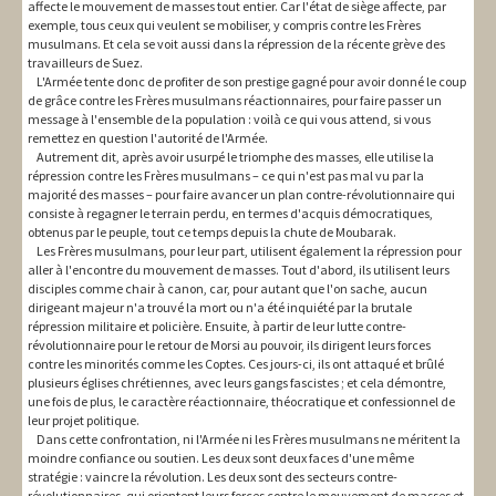
affecte le mouvement de masses tout entier. Car l'état de siège affecte, par
exemple, tous ceux qui veulent se mobiliser, y compris contre les Frères
musulmans. Et cela se voit aussi dans la répression de la récente grève des
travailleurs de Suez.
L'Armée tente donc de profiter de son prestige gagné pour avoir donné le coup
de grâce contre les Frères musulmans réactionnaires, pour faire passer un
message à l'ensemble de la population : voilà ce qui vous attend, si vous
remettez en question l'autorité de l'Armée.
Autrement dit, après avoir usurpé le triomphe des masses, elle utilise la
répression contre les Frères musulmans – ce qui n'est pas mal vu par la
majorité des masses – pour faire avancer un plan contre-révolutionnaire qui
consiste à regagner le terrain perdu, en termes d'acquis démocratiques,
obtenus par le peuple, tout ce temps depuis la chute de Moubarak.
Les Frères musulmans, pour leur part, utilisent également la répression pour
aller à l'encontre du mouvement de masses. Tout d'abord, ils utilisent leurs
disciples comme chair à canon, car, pour autant que l'on sache, aucun
dirigeant majeur n'a trouvé la mort ou n'a été inquiété par la brutale
répression militaire et policière. Ensuite, à partir de leur lutte contre-
révolutionnaire pour le retour de Morsi au pouvoir, ils dirigent leurs forces
contre les minorités comme les Coptes. Ces jours-ci, ils ont attaqué et brûlé
plusieurs églises chrétiennes, avec leurs gangs fascistes ; et cela démontre,
une fois de plus, le caractère réactionnaire, théocratique et confessionnel de
leur projet politique.
Dans cette confrontation, ni l'Armée ni les Frères musulmans ne méritent la
moindre confiance ou soutien. Les deux sont deux faces d'une même
stratégie : vaincre la révolution. Les deux sont des secteurs contre-
révolutionnaires, qui orientent leurs forces contre le mouvement de masses et