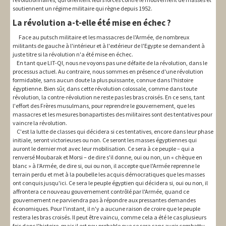
soutiennent un régime militaire qui règne depuis 1952.
La révolution a-t-elle été mise en échec ?
Face au putsch militaire et les massacres de l'Armée, de nombreux
militants de gauche à l'intérieur et à l'extérieur de l'Egypte se demandent à
juste titre si la révolution n'a été mise en échec.
En tant que LIT-QI, nous ne voyons pas une défaite de la révolution, dans le
processus actuel. Au contraire, nous sommes en présence d'une révolution
formidable, sans aucun doute la plus puissante, connue dans l'histoire
égyptienne. Bien sûr, dans cette révolution colossale, comme dans toute
révolution, la contre-révolution ne reste pas les bras croisés. En ce sens, tant
l'effort des Frères musulmans, pour reprendre le gouvernement, que les
massacres et les mesures bonapartistes des militaires sont des tentatives pour
vaincre la révolution.
C'est la lutte de classes qui décidera si ces tentatives, encore dans leur phase
initiale, seront victorieuses ou non. Ce seront les masses égyptiennes qui
auront le dernier mot avec leur mobilisation. Ce sera à ce peuple – qui a
renversé Moubarak et Morsi – de dire s'il donne, oui ou non, un « chèque en
blanc » à l'Armée, de dire si, oui ou non, il accepte que l'Armée reprenne le
terrain perdu et met à la poubelle les acquis démocratiques que les masses
ont conquis jusqu'ici. Ce sera le peuple égyptien qui décidera si, oui ou non, il
affrontera ce nouveau gouvernement contrôlé par l'Armée, quand ce
gouvernement ne parviendra pas à répondre aux pressantes demandes
économiques. Pour l'instant, il n'y a aucune raison de croire que le peuple
restera les bras croisés. Il peut être vaincu, comme cela a été le cas plusieurs
fois dans l'histoire, mais il est peu probable que ce sera sans avoir combattu.