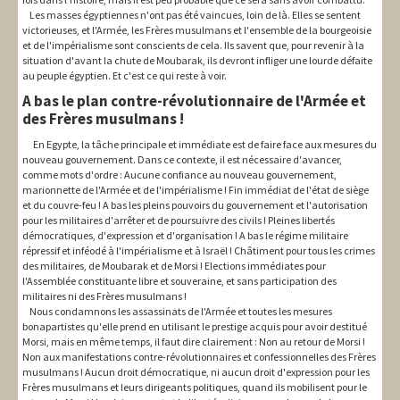
Les masses égyptiennes n'ont pas été vaincues, loin de là. Elles se sentent
victorieuses, et l'Armée, les Frères musulmans et l'ensemble de la bourgeoisie
et de l'impérialisme sont conscients de cela. Ils savent que, pour revenir à la
situation d'avant la chute de Moubarak, ils devront infliger une lourde défaite
au peuple égyptien. Et c'est ce qui reste à voir.
A bas le plan contre-révolutionnaire de l'Armée et
des Frères musulmans !
En Egypte, la tâche principale et immédiate est de faire face aux mesures du
nouveau gouvernement. Dans ce contexte, il est nécessaire d'avancer,
comme mots d'ordre : Aucune confiance au nouveau gouvernement,
marionnette de l'Armée et de l'impérialisme ! Fin immédiat de l'état de siège
et du couvre-feu ! A bas les pleins pouvoirs du gouvernement et l'autorisation
pour les militaires d'arrêter et de poursuivre des civils ! Pleines libertés
démocratiques, d'expression et d'organisation ! A bas le régime militaire
répressif et inféodé à l'impérialisme et à Israël ! Châtiment pour tous les crimes
des militaires, de Moubarak et de Morsi ! Elections immédiates pour
l'Assemblée constituante libre et souveraine, et sans participation des
militaires ni des Frères musulmans !
Nous condamnons les assassinats de l'Armée et toutes les mesures
bonapartistes qu'elle prend en utilisant le prestige acquis pour avoir destitué
Morsi, mais en même temps, il faut dire clairement : Non au retour de Morsi !
Non aux manifestations contre-révolutionnaires et confessionnelles des Frères
musulmans ! Aucun droit démocratique, ni aucun droit d'expression pour les
Frères musulmans et leurs dirigeants politiques, quand ils mobilisent pour le