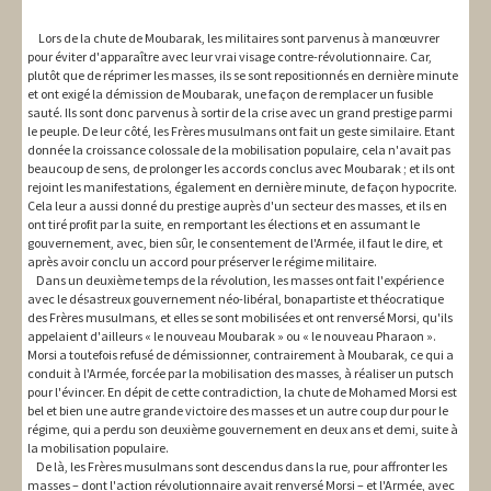
Lors de la chute de Moubarak, les militaires sont parvenus à manœuvrer
pour éviter d'apparaître avec leur vrai visage contre-révolutionnaire. Car,
plutôt que de réprimer les masses, ils se sont repositionnés en dernière minute
et ont exigé la démission de Moubarak, une façon de remplacer un fusible
sauté. Ils sont donc parvenus à sortir de la crise avec un grand prestige parmi
le peuple. De leur côté, les Frères musulmans ont fait un geste similaire. Etant
donnée la croissance colossale de la mobilisation populaire, cela n'avait pas
beaucoup de sens, de prolonger les accords conclus avec Moubarak ; et ils ont
rejoint les manifestations, également en dernière minute, de façon hypocrite.
Cela leur a aussi donné du prestige auprès d'un secteur des masses, et ils en
ont tiré profit par la suite, en remportant les élections et en assumant le
gouvernement, avec, bien sûr, le consentement de l'Armée, il faut le dire, et
après avoir conclu un accord pour préserver le régime militaire.
Dans un deuxième temps de la révolution, les masses ont fait l'expérience
avec le désastreux gouvernement néo-libéral, bonapartiste et théocratique
des Frères musulmans, et elles se sont mobilisées et ont renversé Morsi, qu'ils
appelaient d'ailleurs « le nouveau Moubarak » ou « le nouveau Pharaon ».
Morsi a toutefois refusé de démissionner, contrairement à Moubarak, ce qui a
conduit à l'Armée, forcée par la mobilisation des masses, à réaliser un putsch
pour l'évincer. En dépit de cette contradiction, la chute de Mohamed Morsi est
bel et bien une autre grande victoire des masses et un autre coup dur pour le
régime, qui a perdu son deuxième gouvernement en deux ans et demi, suite à
la mobilisation populaire.
De là, les Frères musulmans sont descendus dans la rue, pour affronter les
masses – dont l'action révolutionnaire avait renversé Morsi – et l'Armée, avec