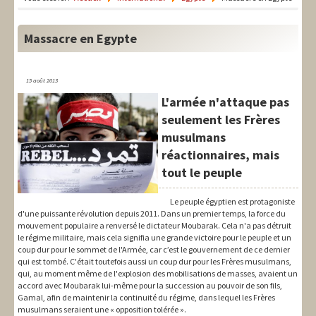
LIT-QI
Théorie
Massacre en Egypte
National
15 août 2013
Europe
L'armée n'attaque pas
seulement les Frères
International
musulmans
Syndical
réactionnaires, mais
tout le peuple
Social
Le peuple égyptien est protagoniste
Thèmes
d'une puissante révolution depuis 2011. Dans un premier temps, la force du
mouvement populaire a renversé le dictateur Moubarak. Cela n'a pas détruit
le régime militaire, mais cela signifia une grande victoire pour le peuple et un
coup dur pour le sommet de l'Armée, car c’est le gouvernement de ce dernier
qui est tombé. C'était toutefois aussi un coup dur pour les Frères musulmans,
qui, au moment même de l'explosion des mobilisations de masses, avaient un
accord avec Moubarak lui-même pour la succession au pouvoir de son fils,
Gamal, afin de maintenir la continuité du régime, dans lequel les Frères
musulmans seraient une « opposition tolérée ».