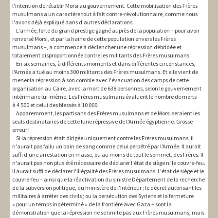
l'intention de rétablir Morsi au gouvernement. Cette mobilisation des Frères
musulmans a un caractère tout à fait contre-révolutionnaire, comme nous
l'avons déjà expliqué dans d'autres déclarations.
L'armée, forte du grand prestige gagné auprès de la population – pour avoir
renversé Morsi, et par la haine de cette population envers les Frères
musulmans –, a commencé à déclencher une répression débridée et
totalement disproportionnée contre les militants des Frères musulmans.
En six semaines, à différents moments et dans différentes circonstances,
l'Armée a tué au moins 300 militants des Frères musulmans. Et elle vient de
mener la répression à son comble avec l'évacuation des camps de cette
organisation au Caire, avec la mort de 638 personnes, selon le gouvernement
intérimaire lui-même. Les Frères musulmans évaluent le nombre de morts
à 4 500 et celui des blessés à 10 000.
Apparemment, les partisans des Frères musulmans et de Morsi seraient les
seuls destinataires de cette furie répressive de l'Armée égyptienne. Grosse
erreur !
Si la répression était dirigée uniquement contre les Frères musulmans, il
n'aurait pas fallu un bain de sang comme celui perpétré par l'Armée. Il aurait
suffi d'une arrestation en masse, ou au moins de tout le sommet, des Frères. Il
n'aurait pas non plus été nécessaire de déclarer l'état de siège ni le couvre-feu.
Il aurait suffi de déclarer l'illégalité des Frères musulmans. L'état de siège et le
couvre-feu – ainsi que la réactivation du sinistre Département de la recherche
de la subversion politique, du ministère de l'Intérieur ; le décret autorisant les
militaires à arrêter des civils ; ou la persécution des Syriens et la fermeture
« pour un temps indéterminé » de la frontière avec Gaza – sont la
démonstration que la répression ne se limite pas aux Frères musulmans, mais