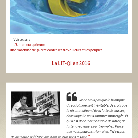
Voir aussi :
L'Union européenne :
une machine de guerre contre les travailleurs et les peuples
La LIT-QI en 2016
Je ne crois pas que le triomphe
du socialisme soit inévitable. Je crois que
le résultat dépend de la lutte de classes,
dans laquelle nous sommes immergés. Et
qu'il est donc indispensable de lutter, de
lutter avec rage, pour triompher. Parce
que nous pouvons triompher. Il n'y a pas
"
de dieu qui a préétabli que nous ne puissions le faire.