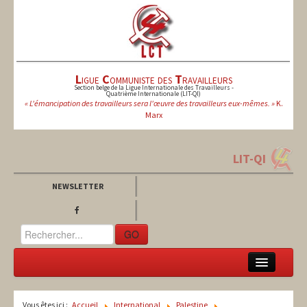
L
igue
C
ommuniste des
T
ravailleurs
Section belge de la Ligue Internationale des Travailleurs -
Quatrième Internationale (LIT-QI)
« L'émancipation des travailleurs sera l'œuvre des travailleurs eux-mêmes. »
K.
Marx
LIT-QI
NEWSLETTER
GO
LCT
Vous êtes ici :
Accueil
International
Palestine