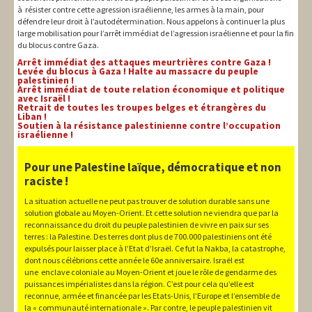
à résister contre cette agression israélienne, les armes à la main, pour
défendre leur droit à l’autodétermination. Nous appelons à continuer la plus
large mobilisation pour l’arrêt immédiat de l’agression israélienne et pour la fin
du blocus contre Gaza.
Arrêt immédiat des attaques meurtrières contre Gaza !
Levée du blocus à Gaza ! Halte au massacre du peuple
palestinien !
Arrêt immédiat de toute relation économique et politique
avec Israël !
Retrait de toutes les troupes belges et étrangères du
Liban !
Soutien à la résistance palestinienne contre l’occupation
israélienne !
Pour une Palestine laïque, démocratique et non
raciste !
La situation actuelle ne peut pas trouver de solution durable sans une
solution globale au Moyen-Orient. Et cette solution ne viendra que par la
reconnaissance du droit du peuple palestinien de vivre en paix sur ses
terres : la Palestine. Des terres dont plus de 700.000 palestiniens ont été
expulsés pour laisser place à l’Etat d’Israël. Ce fut la Nakba, la catastrophe,
dont nous célébrions cette année le 60e anniversaire. Israël est
une enclave coloniale au Moyen-Orient et joue le rôle de gendarme des
puissances impérialistes dans la région. C’est pour cela qu’elle est
reconnue, armée et financée par les Etats-Unis, l’Europe et l’ensemble de
la « communauté internationale ». Par contre, le peuple palestinien vit