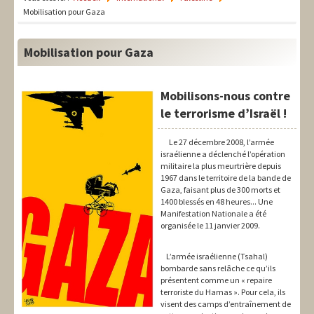
LIT-QI
Mobilisation pour Gaza
Théorie
Mobilisation pour Gaza
National
Europe
Mobilisons-nous contre
le terrorisme d’Israël !
International
Le 27 décembre 2008, l’armée
Syndical
israélienne a déclenché l’opération
militaire la plus meurtrière depuis
Social
1967 dans le territoire de la bande de
Gaza, faisant plus de 300 morts et
Thèmes
1400 blessés en 48 heures... Une
Manifestation Nationale a été
organisée le 11 janvier 2009.
L’armée israélienne (Tsahal)
bombarde sans relâche ce qu’ils
présentent comme un « repaire
terroriste du Hamas ». Pour cela, ils
visent des camps d’entraînement de