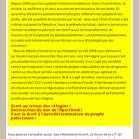
depuis 1948 sous l’occupation militaire israélienne, dans l’humiliation, la
misère, la souffrance et sans aucune reconnaissance de ses droits. Et
quand la résistance palestinienne lutte pour défendre son peuple et ses
droits, elle est qualifiée de terroriste par Israël ; alors que l’Etat d’Israël a été
créé en usurpant la Palestine. Sous le prétexte de lutter contre le terrorisme,
l’armée israélienne poursuit son lent travail de morcellement, de
massacres et d’asphyxie du peuple palestinien. Les territoires palestiniens
occupés sont totalement encerclés par un mur et protégés par des
miradors !
Mais la défaite d’Israël face au Hezbollah en été 2006 nous démontre
qu‘Israël n’est pas invincible. Plus encore, cela témoigne que la paix n’est
pas possible dans la région tant qu’Israël existe. Il ne s’agit pas de lutter
contre ses habitants, mais contre les projets colonialistes de ses dirigeants,
contre sa structure armée constamment en alerte et qui agresse en
permanence les peuples voisins. Bref, il s’agit de lutter, comme lors de la
naissance de l'OLP, contre l’existence même d’Israël. Il est temps d’unifier
les résistances dans la région pour une Palestine laïque, démocratique et
non raciste, où tous les peuples pourront vivre dans la paix et la fraternité,
quelle que soit leur religion.
Droit au retour des réfugiés !
Destruction du mur de l’Apartheid !
Pour le droit à l’autodétermination du peuple
palestinien !
Vous pouvez consulter aussi, dans Marxisme Vivant, la revue de la LIT-QI :