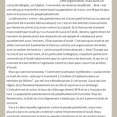
cette organisation, mais aussi un
camp de réfugiés, un hôpital, l’université, les réserves de pétrole… Bref, c’est
une attaque meurtrière contre toute la population de Gaza, une étape de plus
dans le massacre du peuple palestinien.
Le dénommé « crime » des palestiniens est d’avoir porté le Hamas au pouvoir
(pourtant de manière démocratique) car c’est un des derniers mouvements
qui résiste les armes à la main contre l’occupant. Et le Hamas est d’autant
moins toléré par Israël qu’il a chassé de Gaza le Fatah, devenu agent direct de
l’ennemi en persécutant des résistants de son peuple et collaborant ainsi
ouvertement avec l'ennemi, l'Etat sioniste d'Israël. C’est pourquoi Israël et ses
alliés s’acharnent à présenter le Hamas comme une organisation terroriste,
avec le soutien de toute la « communauté internationale », dont l’Europe qui
l’a inscrit sur sa liste noire, et en particulier la Belgique, important partenaire
commercial d’Israël notamment pour le commerce de diamant, et qui en ce
moment encore renforce l'agression contre le Liban pour couvrir les arrières
d’Israël.
Mais qui sont les terroristes ? Comment Israël peut-il prétendre « vouloir éviter
la mort de civils » alors qu’il maintient 1,5 million d’habitants dans un
territoire de 360 km², qui est une véritable prison à ciel ouvert. Gaza est une
région de la Palestine totalement encerclée et soumise à un embargo.
L’industrie est en ruine, le taux de chômage atteint 49 % et on y manque de
tout. La population palestinienne est perpétuellement humiliée. Pour les
Palestiniens, le droit de vivre dignement n’existe pas, ils ont à peine le droit de
survivre.
Face à cette nouvelle agression contre le peuple palestinien, nous nous
plaçons dans le camp de ce dernier contre l’Etat terroriste d’Israël. Nous
soutenons pleinement le droit du peuple palestinien et de ses organisations