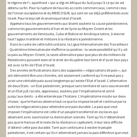
le régime de l'« apartheid » qui a régi en Afrique du Sud jusqu'à ce qu'on ait
obtenu sa fin. Pour la rupture de tous les accords commerciaux, comme ceux
de l'Union européenne et du MERCOSUR, qui sont en soi déjà préférentiels avec
Israël. Pour le boycott économique total d’Israël.
Appelons tous les gouvernements qui disent soutenir la cause palestinienne,
comme les gouvernements d'Iran et de Syrie au Moyen-Orient et les
gouvernements de Venezuela, Cuba et Bolivie en Amérique latine, à donner
tout l'appui matériel et militaire à la résistance palestinienne.
Dans le cadre de cette lutte unitaire, la Ligue Internationale des Travailleurs
- Quatrième Internationale réaffirme sa position : la seule possibilité qu'il y ait
la paix au Moyen-Orient, la seule alternative pour que plus de dix millions de
Palestiniens puissent exercer le droit de récupérer leur terre et d'avoir leur pays
est avec la fin de l'Etat d'Israël.
Des années de frustrations dans des supposées « négociations de paix », qui
ont démontré être une chimère, ont seulement confirmé qu'il ne peut pas y
avoir une véritable paix aussi longtemps qu'existe l'Etat d'Israël. L'alternative
de deux Etats - un Etat palestinien, presque sans territoire et sans souveraineté
et un Etat juif, raciste, oppresseur, soutenu par l'impérialisme et armé
jusqu'aux dents - a été enterrée par l'histoire. L'impérialisme insiste sur deux
choses : que le Hamas observe tout ce que lui impose Israël et continue par la
suite les négociations pour atteindre une paix durable. La paix que veut
imposer l'impérialisme est celle d'un peuple transformé en esclaves qui
observent avec soumission la domination sioniste. Tant qu'ils n'obtiendront
pas que le Hamas et le reste de la résistance capitulent, il leur sera difficile
d'obtenir cette paix durable. Tant que continuera à exister le peuple
palestinien, il est certain qu’ils n'atteindront jamais la paix définitive que veut