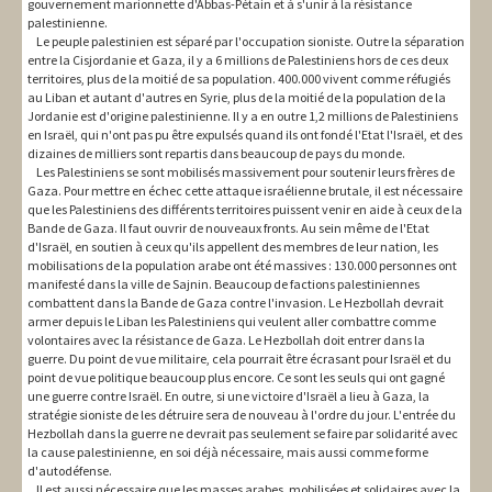
gouvernement marionnette d'Abbas-Pétain et à s'unir à la résistance
palestinienne.
Le peuple palestinien est séparé par l'occupation sioniste. Outre la séparation
entre la Cisjordanie et Gaza, il y a 6 millions de Palestiniens hors de ces deux
territoires, plus de la moitié de sa population. 400.000 vivent comme réfugiés
au Liban et autant d'autres en Syrie, plus de la moitié de la population de la
Jordanie est d'origine palestinienne. Il y a en outre 1,2 millions de Palestiniens
en Israël, qui n'ont pas pu être expulsés quand ils ont fondé l'Etat l'Israël, et des
dizaines de milliers sont repartis dans beaucoup de pays du monde.
Les Palestiniens se sont mobilisés massivement pour soutenir leurs frères de
Gaza. Pour mettre en échec cette attaque israélienne brutale, il est nécessaire
que les Palestiniens des différents territoires puissent venir en aide à ceux de la
Bande de Gaza. Il faut ouvrir de nouveaux fronts. Au sein même de l'Etat
d'Israël, en soutien à ceux qu'ils appellent des membres de leur nation, les
mobilisations de la population arabe ont été massives : 130.000 personnes ont
manifesté dans la ville de Sajnin. Beaucoup de factions palestiniennes
combattent dans la Bande de Gaza contre l'invasion. Le Hezbollah devrait
armer depuis le Liban les Palestiniens qui veulent aller combattre comme
volontaires avec la résistance de Gaza. Le Hezbollah doit entrer dans la
guerre. Du point de vue militaire, cela pourrait être écrasant pour Israël et du
point de vue politique beaucoup plus encore. Ce sont les seuls qui ont gagné
une guerre contre Israël. En outre, si une victoire d'Israël a lieu à Gaza, la
stratégie sioniste de les détruire sera de nouveau à l'ordre du jour. L'entrée du
Hezbollah dans la guerre ne devrait pas seulement se faire par solidarité avec
la cause palestinienne, en soi déjà nécessaire, mais aussi comme forme
d'autodéfense.
Il est aussi nécessaire que les masses arabes, mobilisées et solidaires avec la