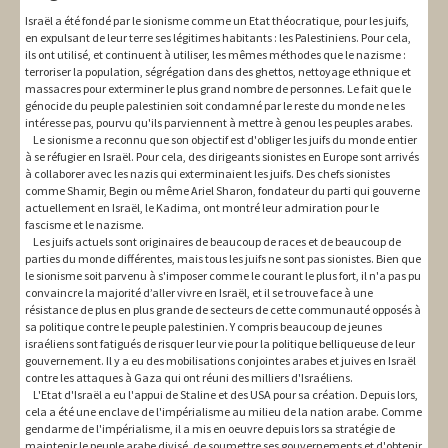
Israël a été fondé par le sionisme comme un Etat théocratique, pour les juifs,
en expulsant de leur terre ses légitimes habitants : les Palestiniens. Pour cela,
ils ont utilisé, et continuent à utiliser, les mêmes méthodes que le nazisme :
terroriser la population, ségrégation dans des ghettos, nettoyage ethnique et
massacres pour exterminer le plus grand nombre de personnes. Le fait que le
génocide du peuple palestinien soit condamné par le reste du monde ne les
intéresse pas, pourvu qu'ils parviennent à mettre à genou les peuples arabes.
Le sionisme a reconnu que son objectif est d'obliger les juifs du monde entier
à se réfugier en Israël. Pour cela, des dirigeants sionistes en Europe sont arrivés
à collaborer avec les nazis qui exterminaient les juifs. Des chefs sionistes
comme Shamir, Begin ou même Ariel Sharon, fondateur du parti qui gouverne
actuellement en Israël, le Kadima, ont montré leur admiration pour le
fascisme et le nazisme.
Les juifs actuels sont originaires de beaucoup de races et de beaucoup de
parties du monde différentes, mais tous les juifs ne sont pas sionistes. Bien que
le sionisme soit parvenu à s'imposer comme le courant le plus fort, il n'a pas pu
convaincre la majorité d’aller vivre en Israël, et il se trouve face à une
résistance de plus en plus grande de secteurs de cette communauté opposés à
sa politique contre le peuple palestinien. Y compris beaucoup de jeunes
israéliens sont fatigués de risquer leur vie pour la politique belliqueuse de leur
gouvernement. Il y a eu des mobilisations conjointes arabes et juives en Israël
contre les attaques à Gaza qui ont réuni des milliers d'Israéliens.
L'Etat d'Israël a eu l'appui de Staline et des USA pour sa création. Depuis lors,
cela a été une enclave de l'impérialisme au milieu de la nation arabe. Comme
gendarme de l'impérialisme, il a mis en oeuvre depuis lors sa stratégie de
maintenir le peuple arabe divisé, de soumettre ses gouvernements et d'obtenir