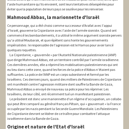
l'aide humanitaire qu'ils envoient, sont leurs tentatives désespérées pour
éviter que la population de leurs pays se soulève pour les renverser.
Mahmoud Abbas, la marionnette d'Israël
Ce personnage, qui a été choisi comme successeur d'Arafat avec l'appui
d'Israël, gouverne la Cisjordanie avec l'aide de l'armée sioniste. Quand ont
commencé les bombardements, il a utilisé le même argument sioniste pervers
qu'a utilisé Moubarak, et que répètent sans honte les gouvernements
impérialistes : le responsable de l'agression est le Hamas pour avoir lancé
quelques roquettes.
La Cisjordanie, « gouvernée » par l'Autorité Nationale palestinienne (ANP)
que dirige Mahmoud Abbas, est un territoire contrôlé par l'armée israélienne.
Ces dernières années, elle a réprimé les mobilisations palestiniennes qui ont
eu lieu dans cette zone, quand les forces de la police d'Abbas n'étaient pas
suffisantes. La police de l'ANP est un corps subordonné et formé par les
Israéliens. Ces derniers jours, quand des milliers de Palestiniens de Cisjordanie
ont manifesté contre l'agression militaire dont souffre la Bande de Gaza,
Mahmoud Abbas a envoyé de nouveau sa police pour les réprimer. Les
Israéliens, de leur côté, ont récemment tué un manifestant palestinien.
Le président est donc une marionnette d'un régime d'occupation, un collabo
qui peut être comparé au général français Pétain, qui « gouvernait » la France
occupée par les nazis pendant la Seconde Guerre Mondiale. Les Palestiniens
de Cisjordanie devront se libérer de ce traître pour combattre l'attaque
israélienne dans la Bande de Gaza.
Origine et nature de l'Etat d'Israël