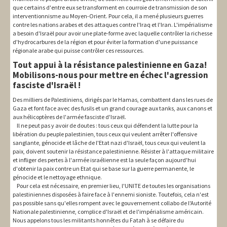
que certains d'entre eux se transforment en courroie de transmission de son
interventionnisme au Moyen-Orient. Pour cela, il a mené plusieurs guerres
contre les nations arabes et des attaques contre l'Iraq et l'Iran. L'impérialisme
a besoin d'Israël pour avoir une plate-forme avec laquelle contrôler la richesse
d'hydrocarbures de la région et pour éviter la formation d'une puissance
régionale arabe qui puisse contrôler ces ressources.
Tout appui à la résistance palestinienne en Gaza!
Mobilisons-nous pour mettre en échec l'agression
fasciste d'Israël !
Des milliers de Palestiniens, dirigés par le Hamas, combattent dans les rues de
Gaza et font face avec des fusils et un grand courage aux tanks, aux canons et
aux hélicoptères de l'armée fasciste d'Israël.
Il ne peut pas y avoir de doutes : tous ceux qui défendent la lutte pour la
libération du peuple palestinien, tous ceux qui veulent arrêter l'offensive
sanglante, génocide et lâche de l'Etat nazi d'Israël, tous ceux qui veulent la
paix, doivent soutenir la résistance palestinienne. Résister à l'attaque militaire
et infliger des pertes à l'armée israélienne est la seule façon aujourd'hui
d'obtenir la paix contre un Etat qui se base sur la guerre permanente, le
génocide et le nettoyage ethnique.
Pour cela est nécessaire, en premier lieu, l'UNITE de toutes les organisations
palestiniennes disposées à faire face à l'ennemi sioniste. Toutefois, cela n'est
pas possible sans qu'elles rompent avec le gouvernement collabo de l'Autorité
Nationale palestinienne, complice d'Israël et de l'impérialisme américain.
Nous appelons tous les militants honnêtes du Fatah à se défaire du