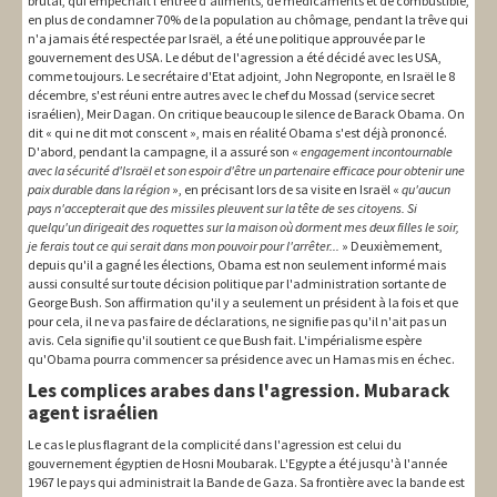
brutal, qui empêchait l'entrée d'aliments, de médicaments et de combustible,
en plus de condamner 70% de la population au chômage, pendant la trêve qui
n'a jamais été respectée par Israël, a été une politique approuvée par le
gouvernement des USA. Le début de l'agression a été décidé avec les USA,
comme toujours. Le secrétaire d'Etat adjoint, John Negroponte, en Israël le 8
décembre, s'est réuni entre autres avec le chef du Mossad (service secret
israélien), Meir Dagan. On critique beaucoup le silence de Barack Obama. On
dit « qui ne dit mot conscent », mais en réalité Obama s'est déjà prononcé.
D'abord, pendant la campagne, il a assuré son «
engagement incontournable
avec la sécurité d'Israël et son espoir d'être un partenaire efficace pour obtenir une
paix durable dans la région
», en précisant lors de sa visite en Israël «
qu'aucun
pays n'accepterait que des missiles pleuvent sur la tête de ses citoyens. Si
quelqu'un dirigeait des roquettes sur la maison où dorment mes deux filles le soir,
je ferais tout ce qui serait dans mon pouvoir pour l'arrêter...
» Deuxièmement,
depuis qu'il a gagné les élections, Obama est non seulement informé mais
aussi consulté sur toute décision politique par l'administration sortante de
George Bush. Son affirmation qu'il y a seulement un président à la fois et que
pour cela, il ne va pas faire de déclarations, ne signifie pas qu'il n'ait pas un
avis. Cela signifie qu'il soutient ce que Bush fait. L'impérialisme espère
qu'Obama pourra commencer sa présidence avec un Hamas mis en échec.
Les complices arabes dans l'agression. Mubarack
agent israélien
Le cas le plus flagrant de la complicité dans l'agression est celui du
gouvernement égyptien de Hosni Moubarak. L'Egypte a été jusqu'à l'année
1967 le pays qui administrait la Bande de Gaza. Sa frontière avec la bande est