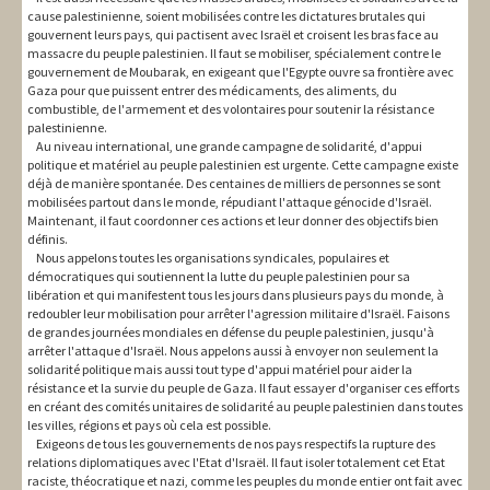
cause palestinienne, soient mobilisées contre les dictatures brutales qui
gouvernent leurs pays, qui pactisent avec Israël et croisent les bras face au
massacre du peuple palestinien. Il faut se mobiliser, spécialement contre le
gouvernement de Moubarak, en exigeant que l'Egypte ouvre sa frontière avec
Gaza pour que puissent entrer des médicaments, des aliments, du
combustible, de l'armement et des volontaires pour soutenir la résistance
palestinienne.
Au niveau international, une grande campagne de solidarité, d'appui
politique et matériel au peuple palestinien est urgente. Cette campagne existe
déjà de manière spontanée. Des centaines de milliers de personnes se sont
mobilisées partout dans le monde, répudiant l'attaque génocide d'Israël.
Maintenant, il faut coordonner ces actions et leur donner des objectifs bien
définis.
Nous appelons toutes les organisations syndicales, populaires et
démocratiques qui soutiennent la lutte du peuple palestinien pour sa
libération et qui manifestent tous les jours dans plusieurs pays du monde, à
redoubler leur mobilisation pour arrêter l'agression militaire d'Israël. Faisons
de grandes journées mondiales en défense du peuple palestinien, jusqu'à
arrêter l'attaque d'Israël. Nous appelons aussi à envoyer non seulement la
solidarité politique mais aussi tout type d'appui matériel pour aider la
résistance et la survie du peuple de Gaza. Il faut essayer d'organiser ces efforts
en créant des comités unitaires de solidarité au peuple palestinien dans toutes
les villes, régions et pays où cela est possible.
Exigeons de tous les gouvernements de nos pays respectifs la rupture des
relations diplomatiques avec l'Etat d'Israël. Il faut isoler totalement cet Etat
raciste, théocratique et nazi, comme les peuples du monde entier ont fait avec