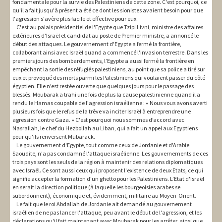
fondamentale pour la survie des Palestiniens de cette zone. C'est pourquoi, ce
qu'il a fait jusqu'à présent a été ce dont les sionistes avaient besoin pour que
l'agression s'avère plus facile et effective pour eux.
C'est au palais présidentiel de l'Egypte que Tzipi Livni, ministre des affaires
extérieures d'Israël et candidat au poste de Premier ministre, a annoncé le
début des attaques. Le gouvernement d'Egypte a fermé la frontière,
collaborant ainsi avec Israël quand a commencé l'invasion terrestre. Dans les
premiers jours des bombardements, l’Egypte a aussi fermé la frontière en
empêchant la sortie des réfugiés palestiniens, au point que sa police a tiré sur
eux et provoqué des morts parmi les Palestiniens qui voulaient passer du côté
égyptien. Elle n’est restée ouverte que quelques jours pour le passage des
blessés. Moubarak a trahi une fois de plus la cause palestinienne quand il a
rendu le Hamas coupable de l'agression israélienne : « Nous vous avons averti
plusieurs fois que le refus de la trêve va inciter Israël à entreprendre une
agression contre Gaza. » C'est pourquoi nous sommes d’accord avec
Nasrallah, le chef du Hezbollah au Liban, qui a fait un appel aux Egyptiens
pour qu'ils renversent Mubarack.
Le gouvernement d'Egypte, tout comme ceux de Jordanie et d'Arabie
Saoudite, n'a pas condamné l'attaque israélienne. Les gouvernements de ces
trois pays sont les seuls de la région à maintenir des relations diplomatiques
avec Israël. Ce sont aussi ceux qui proposent l'existence de deux Etats, ce qui
signifie accepter la formation d'un ghetto pour les Palestiniens. L’Etat d'Israël
en serait la direction politique (à laquelle les bourgeoisies arabes se
subordonnent), économique et, évidemment, militaire au Moyen-Orient.
Le fait que le roi Abdallah de Jordanie ait demandé au gouvernement
israélien de ne pas lancer l'attaque, peu avant le début de l'agression, et les
déclarations qu'il fait maintenant avec Moubarak pour les arrêter, ainsi que