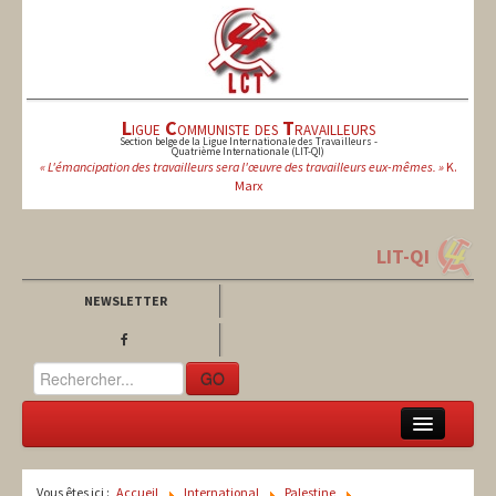
L
igue
C
ommuniste des
T
ravailleurs
Section belge de la Ligue Internationale des Travailleurs -
Quatrième Internationale (LIT-QI)
« L'émancipation des travailleurs sera l'œuvre des travailleurs eux-mêmes. »
K.
Marx
LIT-QI
NEWSLETTER
GO
LCT
Vous êtes ici :
Accueil
International
Palestine