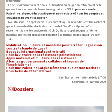
le sionisme.
La seule alternative réelle pour la libération du peuple palestinien est celle
qui a été en son temps la bannière originaire de l'OLP :
pour une seule
Palestine laïque, démocratique et non-raciste où tous les peuples et
croyances peuvent coexister
.
Nous faisons un appel spécial aux courants qui se revendiquent trotskistes et
qui ont cessé de défendre la destruction de l'Etat d'Israël pour qu'ils
reprennent la vieille consigne de l'OLP. Qu'ils se rappellent que la IVème
Internationale s'est opposée de bon droit à la formation de l'Etat d'Israël en
1948.
Mobilisation unitaire et mondiale pour arrêter l'agression
contre la bande de gaza !
Boycott international contre Israël !
Pour la victoire de la résistance palestinienne !
Appui matériel et militaire a la résistance !
A bas les gouvernements collabos et laquais de
l'impérialisme !
Pour une Palestine Laïque Démocratique et Non Raciste !
Pour la fin de l'Etat d'Israël !
Secrétariat International de la LIT-QI
São Paulo, le 7 janvier 2009
Dossiers