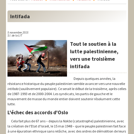
LIT-QI
Théorie
Intifada
National
5 novembre 2015
S.I. de la LIT
Europe
Tout le soutien à la
International
lutte palestinienne,
vers une troisième
Syndical
intifada
Social
Depuis quelques années, la
résistance historique du peuple palestinien semble avancer vers une nouvelle
Thèmes
intifada
(soulèvement populaire). Ce serait le début de la troisième, après celles
de 1987-1993 et de 2000-2004. Les syndicats, les partis de gauche et le
mouvement de masse du monde entier doivent soutenir résolument cette
lutte.
L'échec des accords d'Oslo
Cela fait plus de 67 ans – depuis la
Nakba
(catastrophe) palestinienne, avec
la création de l'Etat d'Israël, le 15 mai 1948 – que le peuple palestinien fait face
à une épuration ethnique sans relâche, avec des ordres de démolition de leurs