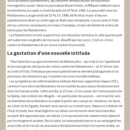
aux travailleurs palestiniens, qui seraient remplacés par de nouveaux
immigrants russes. Selon la journaliste Naomi Klein, le PIB par habitant dans
les territoires occupés a chuté de près de 30 % en 1993. La pauvreté chez les
Palestiniens a augmenté de 33 %. En 1996, 66 % de la main-d'œuvre
palestinienne était au chômage ou était sous-employée. Les accords d’Oslo
ont eu comme conséquences moins d'emplois, moins de liberté et moins de
terres pour les Palestiniens.
Les Palestiniens vivent aujourd'hui une situation similaire à celle que les juifs
ont subie dans le ghetto de Varsovie, étouffé par les nazis. C'est un crime
contre les Palestiniens et un crime contre l'humanité.
La gestation d'une nouvelle intifada
Pour faire face au gouvernement de Netanyahu – qui met à nu l'apartheid
et encourage les attaques de colons contre les Palestiniens – et à l'échec des
accords d'Oslo, l'héroïque jeunesse palestinienne devient protagoniste d'un
processus de résistance qui s'oriente vers une nouvelle intifada.
Les symptômes de cette troisième intifada font leur apparition depuis 2011,
comme l'une des manifestations de la montée du processus révolutionnaire
dans le monde arabe. Cette année, le 15 mai, à l'occasion de l'anniversaire de
la
Nakba
, des milliers de réfugiés – en particulier des jeunes – ont marché vers
les frontières de la Palestine occupée à partir des camps en Jordanie, en Syrie,
au Liban et en Egypte, faisant ainsi savoir au monde que, depuis la création de
l'Etat d'Israël, leur droit légitime au retour sur les terres dont leurs familles
avaient été expulsées leur est refusé. Le mouvement fut violemment réprimé
par les dirigeants arabes. Par la suite, la lutte palestinienne a accompagné les
avancées et les reculs du processus révolutionnaire dans le monde arabe, en