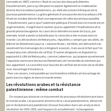
(annexée en 1967) comme c'était le cas lors des deux précédentes.
Deuxièmement, parce qu'elle peut incorporer également la mobilisation
directe des travailleurs palestiniens, au-delà des actions héroïques de la
jeunesse palestinienne. La grève générale d'une journée des travailleurs d'Al
Khalil en octobre dernier était une expression de cette dynamique possible.
Troisièmement, parce que l'isolement politique d'Israël dans le monde est en
augmentation, malgré tout le soutien que lui apportent l'impérialisme et la
grande presse bourgeoise. Au cours de la dernière invasion de Gaza, par
exemple, Israël a perdu la bataille pour la conscience des masses dans le
monde. Les déclarations de Netanyahu, répudiées y compris par ses alliés, de
blâmer les Palestiniens pour la « solution finale » de Hitler, ont démontré non
seulement les mensonges de ce dirigeant assassin, mais aussi le fait que l'on
ne peut plus rien attendre de cet Etat. D'autres dirigeants se disputent la
popularité à côté de Netanyahu, comme Lieberman, qui propose ouvertement
l'expulsion sommaire de tous les Palestiniens de l'ensemble du territoire qui
leur appartient. Le caractère nazi-fasciste de cet Etat est en train de se révéler
avec davantage d'insistance.
Pour ces raisons, il est possible qu'une troisième intifada ait davantage de
poids dans la région et dans le monde entier.
Les révolutions arabes et la résistance
palestinienne : même combat
On ne peut pas dissocier ce mouvement du processus révolutionnaire dans
le monde arabe. Les puissants ennemis de la cause palestinienne, dénoncés
par le révolutionnaire palestinien Ghasan Kanafani dans son analyse de la
révolution de 1936-1939, sont toujours là actuellement : la bourgeoisie