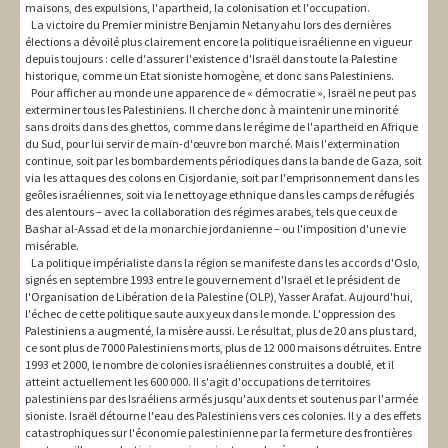
maisons, des expulsions, l'apartheid, la colonisation et l'occupation.
La victoire du Premier ministre Benjamin Netanyahu lors des dernières
élections a dévoilé plus clairement encore la politique israélienne en vigueur
depuis toujours : celle d'assurer l'existence d'Israël dans toute la Palestine
historique, comme un Etat sioniste homogène, et donc sans Palestiniens.
Pour afficher au monde une apparence de « démocratie », Israël ne peut pas
exterminer tous les Palestiniens. Il cherche donc à maintenir une minorité
sans droits dans des ghettos, comme dans le régime de l'apartheid en Afrique
du Sud, pour lui servir de main-d'œuvre bon marché. Mais l'extermination
continue, soit par les bombardements périodiques dans la bande de Gaza, soit
via les attaques des colons en Cisjordanie, soit par l'emprisonnement dans les
geôles israéliennes, soit via le nettoyage ethnique dans les camps de réfugiés
des alentours – avec la collaboration des régimes arabes, tels que ceux de
Bashar al-Assad et de la monarchie jordanienne – ou l'imposition d'une vie
misérable.
La politique impérialiste dans la région se manifeste dans les accords d'Oslo,
signés en septembre 1993 entre le gouvernement d'Israël et le président de
l'Organisation de Libération de la Palestine (OLP), Yasser Arafat. Aujourd'hui,
l'échec de cette politique saute aux yeux dans le monde. L'oppression des
Palestiniens a augmenté, la misère aussi. Le résultat, plus de 20 ans plus tard,
ce sont plus de 7000 Palestiniens morts, plus de 12 000 maisons détruites. Entre
1993 et 2000, le nombre de colonies israéliennes construites a doublé, et il
atteint actuellement les 600 000. Il s'agit d'occupations de territoires
palestiniens par des Israéliens armés jusqu'aux dents et soutenus par l'armée
sioniste. Israël détourne l'eau des Palestiniens vers ces colonies. Il y a des effets
catastrophiques sur l'économie palestinienne par la fermeture des frontières