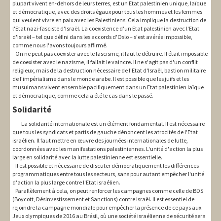
plupart vivent en-dehors de leurs terres, est un Etat palestinien unique, laïque
et démocratique, avec des droits égaux pour tous les hommes et les femmes
qui veulent vivre en paix avec les Palestiniens. Cela implique la destruction de
l'Etat nazi-fasciste d'Israël. La coexistence d'un Etat palestinien avec l'Etat
d'Israël – tel que défini dans les accords d'Oslo – s'est avérée impossible,
comme nous l'avons toujours affirmé.
On ne peut pas coexister avec le fascisme, il faut le détruire. Il était impossible
de coexister avec le nazisme, il fallait le vaincre. Il ne s'agit pas d'un conflit
religieux, mais de la destruction nécessaire de l'Etat d'Israël, bastion militaire
de l'impérialisme dans le monde arabe. Il est possible que les juifs et les
musulmans vivent ensemble pacifiquement dans un Etat palestinien laïque
et démocratique, comme cela a été le cas dans le passé.
Solidarité
La solidarité internationale est un élément fondamental. Il est nécessaire
que tous les syndicats et partis de gauche dénoncent les atrocités de l'Etat
israélien. Il faut mettre en œuvre des journées internationales de lutte,
coordonnées avec les manifestations palestiniennes. L'unité d'action la plus
large en solidarité avec la lutte palestinienne est essentielle.
Il est possible et nécessaire de discuter démocratiquement les différences
programmatiques entre tous les secteurs, sans pour autant empêcher l'unité
d'action la plus large contre l'Etat israélien.
Parallèlement à cela, on peut renforcer les campagnes comme celle de BDS
(Boycott, Désinvestissement et Sanctions) contre Israël. Il est essentiel de
rejoindre la campagne mondiale pour empêcher la présence de ce pays aux
Jeux olympiques de 2016 au Brésil, où une société israélienne de sécurité sera