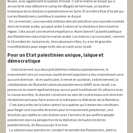
Russie, avec également le soutien d'Israël. C'est le même al-Assad qui a
encerclé et veut détruire le camp de réfugiés de Yarmouk, un bastion
historique de la résistance palestinienne en Syrie. Et le même Etat d'Israël qui
tue les Palestiniens contribue à soutenir al-Assad.
En ce moment, une nouvelle intifada devrait entraîner une nouvelle montée
dans le monde arabe, qui peut aider à relancer la résistance dans toute la
région. Cela aurait une énorme importance, étant donné l'autorité politique
des Palestiniens dans tout le monde arabe. Les indices s'accumulent, comme
le 16 octobre en Jordanie où, dans plusieurs villes, il y a eu de grandes
manifestations pour exiger la fin des accords avec Israël.
Pour un Etat palestinien unique, laïque et
démocratique
Contrairement aux deux précédentes intifadas palestiniennes, le
mouvement vers un nouveau soulèvement populaire a lieu maintenant sans
aucune direction ; et en particulier, il remet en question, indirectement, la
collaboration de l'Autorité nationale palestinienne (ANP) avec Israël. Les
jeunes ne se voient représentés par aucun parti traditionnel. En alliance avec
la classe ouvrière, ils doivent construire au sein de ce processus une direction
révolutionnaire pour faire avancer la lutte pour la libération de la Palestine.
C'est dans le feu de la lutte contre l'occupation qu'il existe des conditions
pour forger une nouvelle direction pour le mouvement palestinien, une
direction qui rejette la conciliation avec l'ennemi et qui unifie le peuple
palestinien dans la perspective de la libération de toutes les terres
palestiniennes, du fleuve jusqu'à la mer.
La solution pour prendre en compte l'ensemble des Palestiniens, dont la