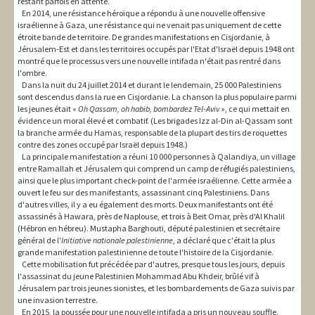
restant parfois en attente.
En 2014, une résistance héroïque a répondu à une nouvelle offensive
israélienne à Gaza, une résistance qui ne venait pas uniquement de cette
étroite bande de territoire. De grandes manifestations en Cisjordanie, à
Jérusalem-Est et dans les territoires occupés par l'Etat d'Israël depuis 1948 ont
montré que le processus vers une nouvelle intifada n'était pas rentré dans
l'ombre.
Dans la nuit du 24 juillet 2014 et durant le lendemain, 25 000 Palestiniens
sont descendus dans la rue en Cisjordanie. La chanson la plus populaire parmi
les jeunes était «
Oh Qassam, oh habib, bombardez Tel-Aviv
», ce qui mettait en
évidence un moral élevé et combatif. (Les brigades Izz al-Din al-Qassam sont
la branche armée du Hamas, responsable de la plupart des tirs de roquettes
contre des zones occupé par Israël depuis 1948.)
La principale manifestation a réuni 10 000 personnes à Qalandiya, un village
entre Ramallah et Jérusalem qui comprend un camp de réfugiés palestiniens,
ainsi que le plus important check-point de l'armée israélienne. Cette armée a
ouvert le feu sur des manifestants, assassinant cinq Palestiniens. Dans
d'autres villes, il y a eu également des morts. Deux manifestants ont été
assassinés à Hawara, près de Naplouse, et trois à Beit Omar, près d'Al Khalil
(Hébron en hébreu). Mustapha Barghouti, député palestinien et secrétaire
général de l'
Initiative nationale palestinienne
, a déclaré que c'était la plus
grande manifestation palestinienne de toute l'histoire de la Cisjordanie.
Cette mobilisation fut précédée par d'autres, presque tous les jours, depuis
l'assassinat du jeune Palestinien Mohammad Abu Khdeir, brûlé vif à
Jérusalem par trois jeunes sionistes, et les bombardements de Gaza suivis par
une invasion terrestre.
En 2015, la poussée pour une nouvelle intifada a pris un nouveau souffle.