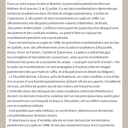
Dans un article pour le site al-Monitor, le journaliste palestinien Ahmad
Melhem écrit que les 11 et 12 juillet, il y eut des manifestations réprimées par
les forces israéliennes dans 30 villes et villages palestiniens, à la fois en
Cisjordanie, à Jérusalem et dans les territoires occupés en 1948. Les
affrontements ont été particulièrement violents à Bethléem, Al Khalil,
Jérusalem et Ramallah. L'infâme check-point de Qalandiya fut attaqué avec
des pierres et des cocktails molotov, au point d'être occupé par les
manifestants pendant une courte période.
Dans les territoires occupés en 1948, les premières manifestations ont eu lieu
en Galilée, avec des affrontements avec la police israélienne à Nazareth,
Arara, Umm al-Fahem, Taybeh et Qalanswa. La police a utilisé des gaz
lacrymogènes et des balles en caoutchouc, alors que les manifestants
brûlaient des pneus et scandaient en arabe : «
le peuple veut la fin d'Israël
». Par
la suite, les manifestations se sont propagées à d'autres villes et villages
palestiniens tels que Haïfa et Jaffa, et à Naqab (dans le désert du Néguev).
Le 30 juillet dernier, à Duma, près de Naplouse, un colon israélien a mis le feu
à la maison d'une famille palestinienne, brûlant vifs les occupants. Un bébé de
18 mois, son frère de quatre ans et leur mère y ont trouvé la mort.
L'intensification des attaques de colons israéliens contre des Palestiniens
durant ces derniers mois et la violation de l'un des principaux lieux saints pour
les musulmans, la mosquée al-Aqsa à Jérusalem, ont accéléré ce processus
vers la troisième intifada.
Il est possible que cette intifada, le cas échéant, obtienne une dimension
considérable pour diverses raisons.
D'abord parce que, d'emblée, elle est en train de toucher les territoires
palestiniens occupés en 1948, et non pas seulement Gaza et la Cisjordanie