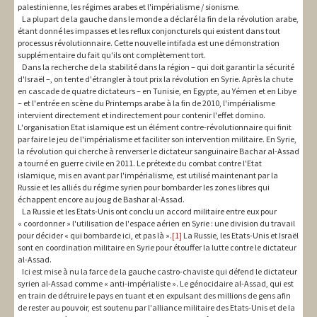
palestinienne, les régimes arabes et l'impérialisme / sionisme.
La plupart de la gauche dans le monde a déclaré la fin de la révolution arabe,
étant donné les impasses et les reflux conjoncturels qui existent dans tout
processus révolutionnaire. Cette nouvelle intifada est une démonstration
supplémentaire du fait qu'ils ont complètement tort.
Dans la recherche de la stabilité dans la région – qui doit garantir la sécurité
d'Israël –, on tente d'étrangler à tout prix la révolution en Syrie. Après la chute
en cascade de quatre dictateurs – en Tunisie, en Egypte, au Yémen et en Libye
– et l'entrée en scène du Printemps arabe à la fin de 2010, l'impérialisme
intervient directement et indirectement pour contenir l'effet domino.
L'organisation Etat islamique est un élément contre-révolutionnaire qui finit
par faire le jeu de l'impérialisme et faciliter son intervention militaire. En Syrie,
la révolution qui cherche à renverser le dictateur sanguinaire Bachar al-Assad
a tourné en guerre civile en 2011. Le prétexte du combat contre l'Etat
islamique, mis en avant par l'impérialisme, est utilisé maintenant par la
Russie et les alliés du régime syrien pour bombarder les zones libres qui
échappent encore au joug de Bashar al-Assad.
La Russie et les Etats-Unis ont conclu un accord militaire entre eux pour
« coordonner » l'utilisation de l'espace aérien en Syrie : une division du travail
pour décider « qui bombarde ici, et pas là ».
[1]
La Russie, les Etats-Unis et Israël
sont en coordination militaire en Syrie pour étouffer la lutte contre le dictateur
al-Assad.
Ici est mise à nu la farce de la gauche castro-chaviste qui défend le dictateur
syrien al-Assad comme « anti-impérialiste ». Le génocidaire al-Assad, qui est
en train de détruire le pays en tuant et en expulsant des millions de gens afin
de rester au pouvoir, est soutenu par l'alliance militaire des Etats-Unis et de la