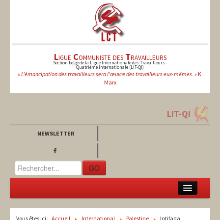
L
igue
C
ommuniste des
T
ravailleurs
Section belge de la Ligue Internationale des Travailleurs -
Quatrième Internationale (LIT-QI)
« L'émancipation des travailleurs sera l'œuvre des travailleurs eux-mêmes. »
K.
Marx
LIT-QI
NEWSLETTER
GO
LCT
Vous êtes ici :
Accueil
International
Palestine
Intifada