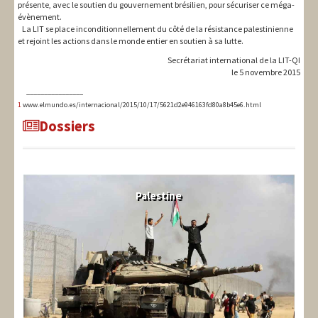
présente, avec le soutien du gouvernement brésilien, pour sécuriser ce méga-
évènement.
La LIT se place inconditionnellement du côté de la résistance palestinienne
et rejoint les actions dans le monde entier en soutien à sa lutte.
Secrétariat international de la LIT-QI
le 5 novembre 2015
________________
1
www.elmundo.es/internacional/2015/10/17/5621d2e946163fd80a8b45e6.html
Dossiers
Palestine