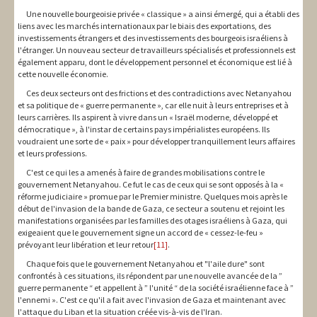
Une nouvelle bourgeoisie privée « classique » a ainsi émergé, qui a établi des
liens avec les marchés internationaux par le biais des exportations, des
investissements étrangers et des investissements des bourgeois israéliens à
l'étranger. Un nouveau secteur de travailleurs spécialisés et professionnels est
également apparu, dont le développement personnel et économique est lié à
cette nouvelle économie.
Ces deux secteurs ont des frictions et des contradictions avec Netanyahou
et sa politique de « guerre permanente », car elle nuit à leurs entreprises et à
leurs carrières. Ils aspirent à vivre dans un « Israël moderne, développé et
démocratique », à l'instar de certains pays impérialistes européens. Ils
voudraient une sorte de « paix » pour développer tranquillement leurs affaires
et leurs professions.
C'est ce qui les a amenés à faire de grandes mobilisations contre le
gouvernement Netanyahou. Ce fut le cas de ceux qui se sont opposés à la «
réforme judiciaire » promue par le Premier ministre. Quelques mois après le
début de l'invasion de la bande de Gaza, ce secteur a soutenu et rejoint les
manifestations organisées par les familles des otages israéliens à Gaza, qui
exigeaient que le gouvernement signe un accord de « cessez-le-feu »
prévoyant leur libération et leur retour
[11]
.
Chaque fois que le gouvernement Netanyahou et "l'aile dure" sont
confrontés à ces situations, ils répondent par une nouvelle avancée de la ”
guerre permanente “ et appellent à ” l'unité “ de la société israélienne face à ”
l'ennemi ». C'est ce qu'il a fait avec l'invasion de Gaza et maintenant avec
l'attaque du Liban et la situation créée vis-à-vis de l'Iran.