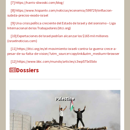
[7]
https://harris-sliwoski.com/blog/
[8]
https://www.hispantv.com/noticias/economia/599729/iinflacion-
subida-precios-exodo-israel
[9]
Una crisis política creciente del Estado de Israel y del sionismo – Liga
Internacional de los Trabajadores (litci.org)
[10]
Exportaciones de Israel podrían alcanzar los $165 mil millones
(israelnoticias.com)
[11]
https://litci.org/es/el-movimiento-israeli-contra-la-guerra-crece-a-
pesar-de-su-falta-de-vision/?utm_source=copylink&utm_medium=browser
[12]
https://www.bbc.com/mundo/articles/c3wp575x55do
Dossiers
Palestine