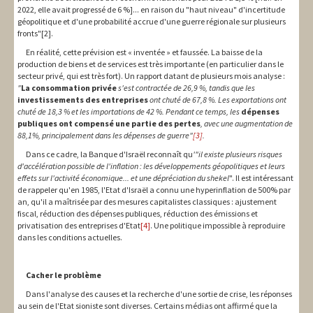
2022, elle avait progressé de 6 %]... en raison du "haut niveau" d'incertitude
géopolitique et d'une probabilité accrue d'une guerre régionale sur plusieurs
fronts"[2].
En réalité, cette prévision est « inventée » et faussée. La baisse de la
production de biens et de services est très importante (en particulier dans le
secteur privé, qui est très fort). Un rapport datant de plusieurs mois analyse :
"
La consommation privée
s'est contractée de 26,9 %, tandis que les
investissements des entreprises
ont chuté de 67,8 %.
Les exportations ont
chuté de 18,3 % et les importations de 42 %.
Pendant ce temps, les
dépenses
publiques ont compensé une partie des pertes
, avec une augmentation de
88,1%, principalement dans les dépenses de guerre"
[3]
.
Dans ce cadre, la Banque d'Israël reconnaît qu
'"il existe plusieurs risques
d'accélération possible de l'inflation : les développements géopolitiques et leurs
effets sur l'activité économique... et une dépréciation du shekel
". Il est intéressant
de rappeler qu'en 1985, l'Etat d'Israël a connu une hyperinflation de 500% par
an, qu'il a maîtrisée par des mesures capitalistes classiques : ajustement
fiscal, réduction des dépenses publiques, réduction des émissions et
privatisation des entreprises d'Etat
[4]
. Une politique impossible à reproduire
dans les conditions actuelles.
Cacher le problème
Dans l'analyse des causes et la recherche d'une sortie de crise, les réponses
au sein de l'Etat sioniste sont diverses. Certains médias ont affirmé que la