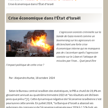
LIT-QI
Crise économique dans l'État d'Israël
Théorie
Crise économique dans l'État d'Israël
National
Europe
L'agression sioniste criminelle sur la
bande de Gaza revient comme un
boomerang sur les agresseurs en
International
déclenchant une forte crise
économique interne qui ne manquera
Syndical
pas de s'accentuer après l'agression
sioniste sur le Liban et l'attaque de
Social
missiles par l'Iran... Quel peut être
l'impact politique de cette crise ?
Thèmes
Par : Alejandro Iturbe, 18 octobre 2024
Selon le Bureau central israélien des statistiques, le PIB a chuté de 19,4% en
glissement annuel au quatrième trimestre 2023 et "les résultats ont été bien
pires que prévu"[1]. Cette dynamique négative de l'économie israélienne s'est
poursuivie cette année. En juillet 2024, "la Banque d'Israël a abaissé ses
prévisions de croissance de l'économie nationale pour 2024 à 1,5 % [ndr. en