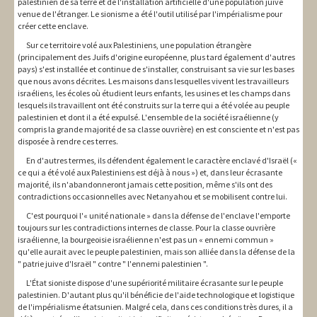
palestinien de sa terre et de l'installation artificielle d'une population juive
venue de l'étranger. Le sionisme a été l'outil utilisé par l'impérialisme pour
créer cette enclave.
Sur ce territoire volé aux Palestiniens, une population étrangère
(principalement des Juifs d'origine européenne, plus tard également d'autres
pays) s'est installée et continue de s'installer, construisant sa vie sur les bases
que nous avons décrites. Les maisons dans lesquelles vivent les travailleurs
israéliens, les écoles où étudient leurs enfants, les usines et les champs dans
lesquels ils travaillent ont été construits sur la terre qui a été volée au peuple
palestinien et dont il a été expulsé. L'ensemble de la société israélienne (y
compris la grande majorité de sa classe ouvrière) en est consciente et n'est pas
disposée à rendre ces terres.
En d'autres termes, ils défendent également le caractère enclavé d'Israël («
ce qui a été volé aux Palestiniens est déjà à nous ») et, dans leur écrasante
majorité, ils n'abandonneront jamais cette position, même s'ils ont des
contradictions occasionnelles avec Netanyahou et se mobilisent contre lui.
C'est pourquoi l'« unité nationale » dans la défense de l'enclave l'emporte
toujours sur les contradictions internes de classe. Pour la classe ouvrière
israélienne, la bourgeoisie israélienne n'est pas un « ennemi commun »
qu'elle aurait avec le peuple palestinien, mais son alliée dans la défense de la
" patrie juive d'Israël " contre " l'ennemi palestinien ".
L'État sioniste dispose d'une supériorité militaire écrasante sur le peuple
palestinien. D'autant plus qu'il bénéficie de l'aide technologique et logistique
de l'impérialisme étatsunien. Malgré cela, dans ces conditions très dures, il a