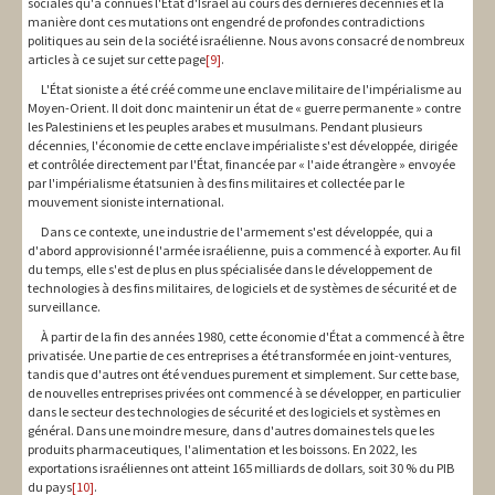
sociales qu'a connues l'État d'Israël au cours des dernières décennies et la
manière dont ces mutations ont engendré de profondes contradictions
politiques au sein de la société israélienne. Nous avons consacré de nombreux
articles à ce sujet sur cette page
[9]
.
L'État sioniste a été créé comme une enclave militaire de l'impérialisme au
Moyen-Orient. Il doit donc maintenir un état de « guerre permanente » contre
les Palestiniens et les peuples arabes et musulmans. Pendant plusieurs
décennies, l'économie de cette enclave impérialiste s'est développée, dirigée
et contrôlée directement par l'État, financée par « l'aide étrangère » envoyée
par l'impérialisme étatsunien à des fins militaires et collectée par le
mouvement sioniste international.
Dans ce contexte, une industrie de l'armement s'est développée, qui a
d'abord approvisionné l'armée israélienne, puis a commencé à exporter. Au fil
du temps, elle s'est de plus en plus spécialisée dans le développement de
technologies à des fins militaires, de logiciels et de systèmes de sécurité et de
surveillance.
À partir de la fin des années 1980, cette économie d'État a commencé à être
privatisée. Une partie de ces entreprises a été transformée en joint-ventures,
tandis que d'autres ont été vendues purement et simplement. Sur cette base,
de nouvelles entreprises privées ont commencé à se développer, en particulier
dans le secteur des technologies de sécurité et des logiciels et systèmes en
général. Dans une moindre mesure, dans d'autres domaines tels que les
produits pharmaceutiques, l'alimentation et les boissons. En 2022, les
exportations israéliennes ont atteint 165 milliards de dollars, soit 30 % du PIB
du pays
[10]
.