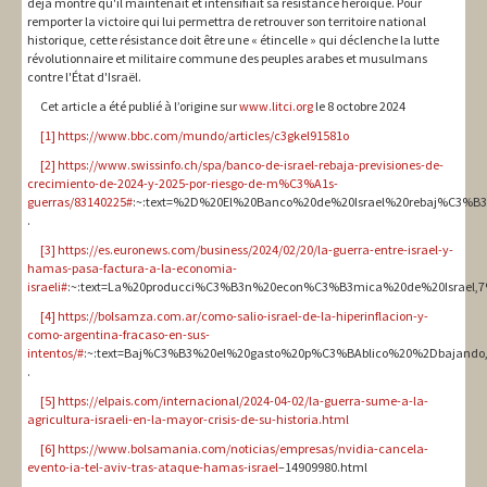
déjà montré qu'il maintenait et intensifiait sa résistance héroïque. Pour
remporter la victoire qui lui permettra de retrouver son territoire national
historique, cette résistance doit être une « étincelle » qui déclenche la lutte
révolutionnaire et militaire commune des peuples arabes et musulmans
contre l'État d'Israël.
Cet article a été publié à l’origine sur
www.litci.org
le 8 octobre 2024
[1]
https://www.bbc.com/mundo/articles/c3gkel91581o
[2]
https://www.swissinfo.ch/spa/banco-de-israel-rebaja-previsiones-de-
crecimiento-de-2024-y-2025-por-riesgo-de-m%C3%A1s-
guerras/83140225#
:~:text=%2D%20El%20Banco%20de%20Israel%20rebaj%C3%B3,
.
[3]
https://es.euronews.com/business/2024/02/20/la-guerra-entre-israel-y-
hamas-pasa-factura-a-la-economia-
israeli#
:~:text=La%20producci%C3%B3n%20econ%C3%B3mica%20de%20Israel,
[4]
https://bolsamza.com.ar/como-salio-israel-de-la-hiperinflacion-y-
como-argentina-fracaso-en-sus-
intentos/#
:~:text=Baj%C3%B3%20el%20gasto%20p%C3%BAblico%20%2Dbajando
.
[5]
https://elpais.com/internacional/2024-04-02/la-guerra-sume-a-la-
agricultura-israeli-en-la-mayor-crisis-de-su-historia.html
[6]
https://www.bolsamania.com/noticias/empresas/nvidia-cancela-
evento-ia-tel-aviv-tras-ataque-hamas-israel
–14909980.html