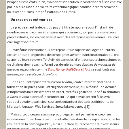
l'impérialisme étatsunien, maintient son soutien inconditionnel à son enclave
par le biais d'une aide militaire et technologique (comme le renforcement du
bouclier anti-missile face à l'attaque de l'Iran).
Un exode des entreprises
La preuve en est le départ du pays (à titre temporaire pour l'instant) de
nombreuses entreprises étrangères qui y opéraient, soit par le biais de leurs
propres filiales, soit en partenariat avec des entreprises israéliennes. D'autres
envisagent de le faire.
Les médias internationaux ont reproduit un rapport de l'agence Reuters
contenant une longue liste de compagnies aériennes internationales qui ont
suspendu leurs vols vers Tel-Aviv, de banques, d'entreprises technologiques et
de chaînes de magasins. Parmi ces dernières,
« des dizaines de magasins de
marques espagnoles comme
Zara, Mango, Pull&Bear et Tous
se sont joints à la
mesure pour se protéger du conflit ».
Le cas de l'entreprise étatsunienne Nvidia, leader international dans la
fabrication de puces pour l'intelligence artificielle, qui a réalisé l'an dernier
d'importants investissements en Israël, est très significatif. Face à la situation
à Gaza, Nvidia a annulé le sommet sur l'IA qui devait se tenir à Tel Aviv
(auquel devaient participer ses représentants et des cadres dirigeants de
Microsoft, Amazon Web Services, Snowflake et Lenovo[6]).
Mais surtout, ce processus se produit également parmi les entreprises
israéliennes du secteur privé qui sont affectées dans leurs exportations par les
résultats de la campagne BDS, ainsi que dans leur recherche d'investisseurs
internationaux. Un rapport récent note que
« de nombreuses entreprises