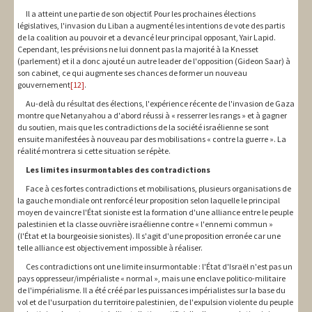
Il a atteint une partie de son objectif. Pour les prochaines élections
législatives, l'invasion du Liban a augmenté les intentions de vote des partis
de la coalition au pouvoir et a devancé leur principal opposant, Yair Lapid.
Cependant, les prévisions ne lui donnent pas la majorité à la Knesset
(parlement) et il a donc ajouté un autre leader de l'opposition (Gideon Saar) à
son cabinet, ce qui augmente ses chances de former un nouveau
gouvernement
[12]
.
Au-delà du résultat des élections, l'expérience récente de l'invasion de Gaza
montre que Netanyahou a d'abord réussi à « resserrer les rangs » et à gagner
du soutien, mais que les contradictions de la société israélienne se sont
ensuite manifestées à nouveau par des mobilisations « contre la guerre ». La
réalité montrera si cette situation se répète.
Les limites insurmontables des contradictions
Face à ces fortes contradictions et mobilisations, plusieurs organisations de
la gauche mondiale ont renforcé leur proposition selon laquelle le principal
moyen de vaincre l'État sioniste est la formation d'une alliance entre le peuple
palestinien et la classe ouvrière israélienne contre « l'ennemi commun »
(l'État et la bourgeoisie sionistes). Il s'agit d'une proposition erronée car une
telle alliance est objectivement impossible à réaliser.
Ces contradictions ont une limite insurmontable : l'État d'Israël n'est pas un
pays oppresseur/impérialiste « normal », mais une enclave politico-militaire
de l'impérialisme. Il a été créé par les puissances impérialistes sur la base du
vol et de l'usurpation du territoire palestinien, de l'expulsion violente du peuple