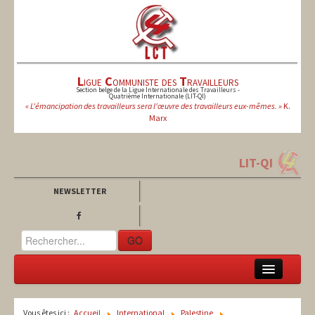
L
igue
C
ommuniste des
T
ravailleurs
Section belge de la Ligue Internationale des Travailleurs -
Quatrième Internationale (LIT-QI)
« L'émancipation des travailleurs sera l'œuvre des travailleurs eux-mêmes. »
K.
Marx
LIT-QI
NEWSLETTER
GO
LCT
Vous êtes ici :
Accueil
International
Palestine