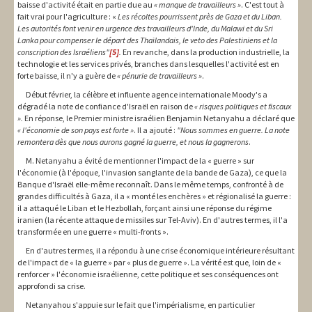
baisse d'activité était en partie due au
« manque de travailleurs »
. C'est tout à
fait vrai pour l'agriculture : «
Les récoltes pourrissent près de Gaza et du Liban.
Les autorités font venir en urgence des travailleurs d'Inde, du Malawi et du Sri
Lanka pour compenser le départ des Thaïlandais, le veto des Palestiniens et la
conscription des Israéliens"
[5]
.
En revanche, dans la production industrielle, la
technologie et les services privés, branches dans lesquelles l'activité est en
forte baisse, il n'y a guère de
« pénurie de travailleurs »
.
Début février, la célèbre et influente agence internationale Moody's a
dégradé la note de confiance d'Israël en raison de
« risques politiques et fiscaux
».
En réponse, le Premier ministre israélien Benjamin Netanyahu a déclaré que
« l'économie de son pays est forte »
. Il a ajouté :
"Nous sommes en guerre.
La note
remontera dès que nous aurons gagné la guerre, et nous la gagnerons
.
M. Netanyahu a évité de mentionner l'impact de la « guerre » sur
l'économie (à l'époque, l'invasion sanglante de la bande de Gaza), ce que la
Banque d'Israël elle-même reconnaît. Dans le même temps, confronté à de
grandes difficultés à Gaza, il a « monté les enchères » et régionalisé la guerre :
il a attaqué le Liban et le Hezbollah, forçant ainsi une réponse du régime
iranien (la récente attaque de missiles sur Tel-Aviv). En d'autres termes, il l'a
transformée en une guerre « multi-fronts ».
En d'autres termes, il a répondu à une crise économique intérieure résultant
de l'impact de « la guerre » par « plus de guerre ». La vérité est que, loin de «
renforcer » l'économie israélienne, cette politique et ses conséquences ont
approfondi sa crise.
Netanyahou s'appuie sur le fait que l'impérialisme, en particulier