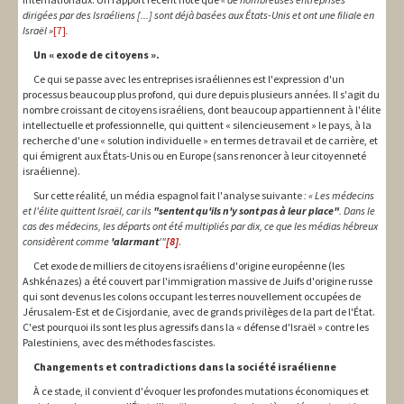
dirigées par des Israéliens [...] sont déjà basées aux États-Unis et ont une filiale en
Israël »
[7]
.
Un « exode de citoyens ».
Ce qui se passe avec les entreprises israéliennes est l'expression d'un
processus beaucoup plus profond, qui dure depuis plusieurs années. Il s'agit du
nombre croissant de citoyens israéliens, dont beaucoup appartiennent à l'élite
intellectuelle et professionnelle, qui quittent « silencieusement » le pays, à la
recherche d'une « solution individuelle » en termes de travail et de carrière, et
qui émigrent aux États-Unis ou en Europe (sans renoncer à leur citoyenneté
israélienne).
Sur cette réalité, un média espagnol fait l'analyse suivante
: « Les médecins
et l'élite quittent Israël, car ils
"sentent qu'ils n'y sont pas à leur place"
.
Dans le
cas des médecins, les départs ont été multipliés par dix, ce que les médias hébreux
considèrent comme
'alarmant
'"
[8]
.
Cet exode de milliers de citoyens israéliens d'origine européenne (les
Ashkénazes) a été couvert par l'immigration massive de Juifs d'origine russe
qui sont devenus les colons occupant les terres nouvellement occupées de
Jérusalem-Est et de Cisjordanie, avec de grands privilèges de la part de l'État.
C'est pourquoi ils sont les plus agressifs dans la « défense d'Israël » contre les
Palestiniens, avec des méthodes fascistes.
Changements et contradictions dans la société israélienne
À ce stade, il convient d'évoquer les profondes mutations économiques et