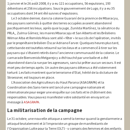
1 janvier et le 26 août 2008, il y a eu 121 occupations, 56 expulsions, 193
détentions et 256 inculpations. Sous le gouvernement de Lugo, il y a eu 35
occupations dont 34 ont été suivies d'expulsions.
Le 3 octobre dernier, dans la colonie Guaraní de la province de Mbaracyu,
des paysans sommés à quitter des terres occupées avaient abandonné
pacifiquement les lieux, après quoi la juge, Zunilda Martínez, la sénatrice du
PRLA,, Zulma Gómez, les maires Mbaracaju et San Alberto et les Brésiliens
Wilmar Alba et Romildo Maia sont allé « fêter » le succès de l'opération, invités
par le propriétaire brésilien Óscar Adriano Farver. Quelques heures plus tard,
cette bande est toutefois retourné sur les lieux et a commencé à tirer sur les
paysans qui s'étaient retirés dans l'ancienne communauté de la colonie. Le
camarade Bienvenido Melgarejo y a été touché par une balle et a été
abandonné dans la rue par les agresseurs, sans lui prêter aucun secours. Il est
mort peu de temps après. Un autre des paysans détenus a été violemment
torturé. Les faits montrent que le terrorisme d'Etat, hérité de la dictature de
Stroessner, est toujours en place.
L'Association des Agriculteurs du Haut Parana (ASAGRAPA) et la
Coordination des Sans-terre ont lancé une campagne nationale et
internationale pour exiger une enquête sur ces faits et le châtiment des
responsables. Vous pouvez manifester votre solidarité en envoyant un
message à
ASAGRAPA
.
La militarisation de la campagne
Le 31 octobre, une nouvelle attaque a semé la terreur quand la gendarmerie a
attaqué brutalement et à l'improviste un groupe de manifestants de
l'Organisation Lutte pour la Terre (OLT) - y compris des femmes et des enfants