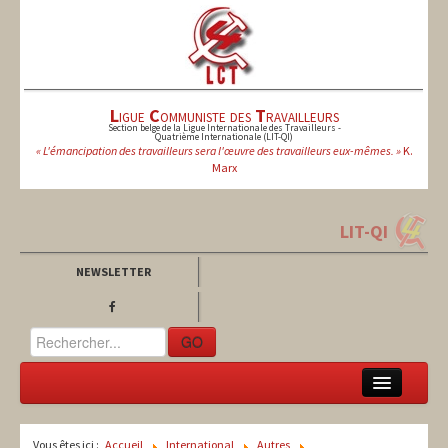
L
igue
C
ommuniste des
T
ravailleurs
Section belge de la Ligue Internationale des Travailleurs -
Quatrième Internationale (LIT-QI)
« L'émancipation des travailleurs sera l'œuvre des travailleurs eux-mêmes. »
K.
Marx
LIT-QI
NEWSLETTER
GO
LCT
Vous êtes ici :
Accueil
International
Autres