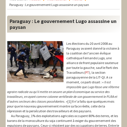
LIT-QI
Paraguay : Le gouvernement Lugo assassine un paysan
Théorie
Paraguay : Le gouvernement Lugo assassine un
National
paysan
Europe
Les élections du 20 avril 2008 au
International
Paraguay avaient donné la victoire à
la coalition de l'ancien évêque
catholique Fernando Lugo, une
Syndical
alliance de front populaire soutenue
par toute la gauche, sauf le Parti des
Social
Travailleurs (
PT
), la section
paraguayenne de la LIT-QI. A ce
Thèmes
moment, ce parti disait : «
Il est
impossible que Lugo fasse une réforme
agraire radicale ou qu'il mette en oeuvre un plan économique au service des
travailleurs, en ayant comme colonne vertébrale de son gouvernement le PLRA et
d'autres secteurs des classes possédantes
. »[1] Il n'a fallu que quelques mois
pour que le nouveau gouvernement montre sa face réelle, celle de la
répression et la persécution des travailleurs et des paysans.
Au Paraguay, 1% des exploitations agricoles occupent 80% des terres, et les
barons de la monoculture du soja continuent à exiger du gouvernement des
expulsions de paysans. Ceux-ci résistent par des occupations de terres. Entre le