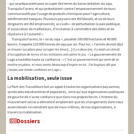
- qui se préparaient pour occuper des terres du baron brésilien du soja,
Tranquilo Favero, et qui protestaient contre l'empoisonnement de leurs
communautés par l'usage de produits chimiques pour l'agriculture,
extrêmement toxiques. Plusieurs paysans ont été blessés, et six de leurs
dirigeants ont été emprisonnés, accusés « de perturbation la paix publique,
d'association de malfaiteurs, d'incitation à commettre des délits et de
résistance à l'autorité ».
Tranquilo Favero, le « roi du soja », possède 100 000 hectares et 40 000
bovins. Il exporte 120 000 tonnes de soja par an. Pour lui, «
l'armée devrait déjà
se trouver sur place pour occuper les lieux
[...]
Il y a deux ans, il y avait un climat
d'occupation de terres et les militaires ont calmé le jeu.
» Le gouvernement de
Lugo a toutefois toute sa confiance : «
C'est un gouvernement qui vient de se
mettre en place, et nous avons beaucoup d'espoir en lui. J'ai toujours dit que
j'aivais une totale confiance en Lugo
»
La mobilisation, seule issue
Le Parti des Travailleurs fait un appel à toutes les organisations paysannes,
syndicales estudiantines et populaires,, ainsi qu'aux organisations politiques
de gauche de n'avoir confiance que dans nos propres forces. L'histoire du
mouvement social a démontré amplement que les changements dont nous
avons besoin ne viendront que de nous-mêmes, de nos organisations, à
travers la mobilisation.
Dossiers