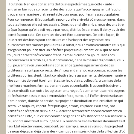
Toutefois, bien que conscients de tous les problèmes que cette « aide »
entraîne, bien que conscients des déviations qui l'accompagnent, il faut lui
trouver une manière d'être rentable pour nous, pour les masses populaires.
Pour commencer, il faut se battre pour qu'elle arrive là où nous sommes, dans
tous les lieus où elle est nécessaire. Donc, quand elle arrive, nous devons être
préparés pour qu'elle soit reçue par nous, distribuée par nous. Il doit y avoir des
comités pour cela. Ces comités doivent être autonomes. De cette façon, ils
laisseront des bases pour construire et développer des organisations
autonomes des masses populaires. Là aussi, nous devons combattre ceux qui
s'organisent pour en tirer un bénéfice propre uniquement, ceux qui se sont
toujours caractérisés comme étant les malicieux de toujours. Dans ces
circonstances si terribles, il faut convaincre, dans la mesure du possible, ceux
qui peuvent avoir une certaine conscience que les agissements de ces
profiteurs ne sont pas corrects, de s'intégrer dans notre processus, et pour les
profiteurs qui insistent, il faut combattre leurs agissements, de bonne manière.
Nos comités doivent être honnêtes, sérieux, clairs, collectifs, organisés de la
meilleure manière, fermes, dynamiques et combatifs. Nos comités doivent
être combatifs car, outre les agissements négatifs du moment parmi des gens
aliénés des masses, nous devrons faire face, surtout, à l'offensive des classes
dominantes, dans le cadre de leur projet de domination et d'exploitation qui
se trouve toujours, et peut-être plus que jamais, en place. Pour cela, nos
comités de réception de l'« aide », doivent se transformer consciemment en
comités de lutte, que ce soit comme brigades de résistance face aux malicieux
ou, encore une fois et surtout, face aux manœuvres des classes dominantes et
leur Etat réactionnaire, ceux dont, par exemple, nous savons qu'ils projettent
de nous déplacer déjà dans des « camps de sinistrés », loin de la ville, loin d'où