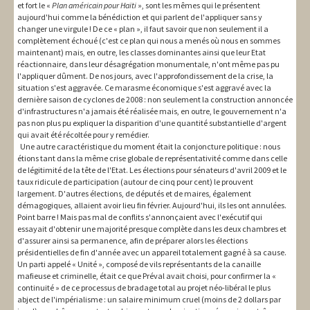
et fort le «
Plan américain pour Haïti
», sont les mêmes qui le présentent
aujourd'hui comme la bénédiction et qui parlent de l'appliquer sans y
changer une virgule ! De ce « plan », il faut savoir que non seulement il a
complètement échoué (c'est ce plan qui nous a menés où nous en sommes
maintenant) mais, en outre, les classes dominantes ainsi que leur Etat
réactionnaire, dans leur désagrégation monumentale, n'ont même pas pu
l'appliquer dûment. De nos jours, avec l'approfondissement de la crise, la
situation s'est aggravée. Ce marasme économique s'est aggravé avec la
dernière saison de cyclones de 2008 : non seulement la construction annoncée
d'infrastructures n'a jamais été réalisée mais, en outre, le gouvernement n'a
pas non plus pu expliquer la disparition d'une quantité substantielle d'argent
qui avait été récoltée pour y remédier.
Une autre caractéristique du moment était la conjoncture politique : nous
étions tant dans la même crise globale de représentativité comme dans celle
de légitimité de la tête de l'Etat. Les élections pour sénateurs d'avril 2009 et le
taux ridicule de participation (autour de cinq pour cent) le prouvent
largement. D'autres élections, de députés et de maires, également
démagogiques, allaient avoir lieu fin février. Aujourd'hui, ils les ont annulées.
Point barre ! Mais pas mal de conflits s'annonçaient avec l'exécutif qui
essayait d'obtenir une majorité presque complète dans les deux chambres et
d'assurer ainsi sa permanence, afin de préparer alors les élections
présidentielles de fin d'année avec un appareil totalement gagné à sa cause.
Un parti appelé « Unité », composé de vils représentants de la canaille
mafieuse et criminelle, était ce que Préval avait choisi, pour confirmer la «
continuité » de ce processus de bradage total au projet néo-libéral le plus
abject de l'impérialisme : un salaire minimum cruel (moins de 2 dollars par