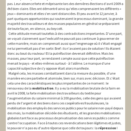
pas. Leur absence forte et méprisante lors des dernières élections d'avril 2009 a
été bien claire. Elles ont démontré ainsi qu'elles comprenaient les différents «
jeux » dominants et elles s'en sont distanciées. Et peu avant le 12 janvier, à
part quelques opportunistes qui soutenaient le processus dominant, la grande
majorité des travailleurs et des masses populaires en général se préparaient
de toute façon, en silence, au boycott.
Cette attitude menait toutefois à des contradictions importantes. D'une part,
on voyait clairement que l'exécutif ne pouvait pas continuer à gouverner de
cette manière, mais on comprenait aussi que l'engrenage où il s'était engagé
ne lui permettait pas d'en sortir. Bref : ils n'avaient pas de solution ! Ils étaient
donc au bout du rouleau ! Et la putréfaction devenait définitive. Mais les
masses, pour leur part, se rendaient compte aussi que cette putréfaction
menait le pays - et elles-mêmes surtout - à l'abîme. Le manque d'une
capacité subjective de s'y opposer était alors manifeste.
Malgré cela, les masses combattaient dans la mesure du possible, d'une
manière encore partielle et atomisée, bien sur, mais avec décision. Et c'était
cela une des caractéristiques les plus importantes de ce moment : le
renouveau de la
mobilisation
. Il y a eu la mobilisation brutale de la faim en
avril le 2008, la forte mobilisation des travailleurs du textile pour
l'augmentation du salaire minimal à 200 gourdes, celle des gens qui avaient
perdu de l'argent et des biens dans ces coopératives frauduleuses, la
mobilisation des employés des services publics pour le salaire non-payé depuis
des mois, la mobilisation décidée des étudiants, et les grandes mobilisations
globales tant face au processus de privatisation des services publics comme
contre l'occupation. Face à toutes ces revendications bien légitimes et justes,
le pouvoir n'a pas eu d'autre réponse que celle de toujours : la
répression
!