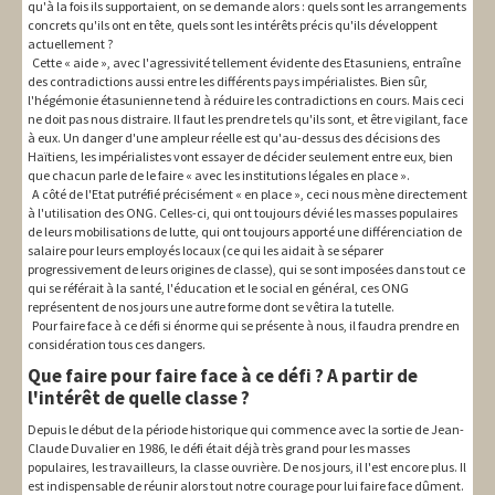
qu'à la fois ils supportaient, on se demande alors : quels sont les arrangements
concrets qu'ils ont en tête, quels sont les intérêts précis qu'ils développent
actuellement ?
Cette « aide », avec l'agressivité tellement évidente des Etasuniens, entraîne
des contradictions aussi entre les différents pays impérialistes. Bien sûr,
l'hégémonie étasunienne tend à réduire les contradictions en cours. Mais ceci
ne doit pas nous distraire. Il faut les prendre tels qu'ils sont, et être vigilant, face
à eux. Un danger d'une ampleur réelle est qu'au-dessus des décisions des
Haïtiens, les impérialistes vont essayer de décider seulement entre eux, bien
que chacun parle de le faire « avec les institutions légales en place ».
A côté de l'Etat putréfié précisément « en place », ceci nous mène directement
à l'utilisation des ONG. Celles-ci, qui ont toujours dévié les masses populaires
de leurs mobilisations de lutte, qui ont toujours apporté une différenciation de
salaire pour leurs employés locaux (ce qui les aidait à se séparer
progressivement de leurs origines de classe), qui se sont imposées dans tout ce
qui se référait à la santé, l'éducation et le social en général, ces ONG
représentent de nos jours une autre forme dont se vêtira la tutelle.
Pour faire face à ce défi si énorme qui se présente à nous, il faudra prendre en
considération tous ces dangers.
Que faire pour faire face à ce défi ? A partir de
l'intérêt de quelle classe ?
Depuis le début de la période historique qui commence avec la sortie de Jean-
Claude Duvalier en 1986, le défi était déjà très grand pour les masses
populaires, les travailleurs, la classe ouvrière. De nos jours, il l'est encore plus. Il
est indispensable de réunir alors tout notre courage pour lui faire face dûment.