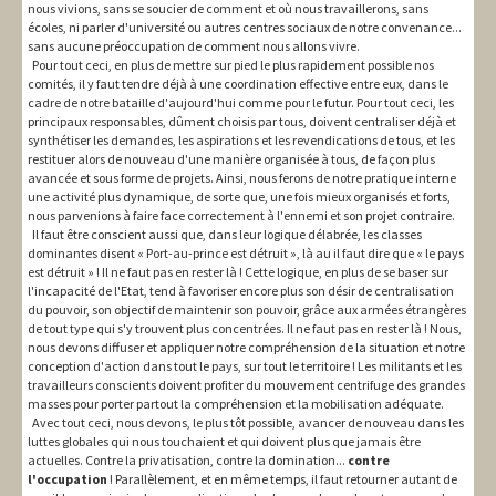
nous vivions, sans se soucier de comment et où nous travaillerons, sans
écoles, ni parler d'université ou autres centres sociaux de notre convenance...
sans aucune préoccupation de comment nous allons vivre.
Pour tout ceci, en plus de mettre sur pied le plus rapidement possible nos
comités, il y faut tendre déjà à une coordination effective entre eux, dans le
cadre de notre bataille d'aujourd'hui comme pour le futur. Pour tout ceci, les
principaux responsables, dûment choisis par tous, doivent centraliser déjà et
synthétiser les demandes, les aspirations et les revendications de tous, et les
restituer alors de nouveau d'une manière organisée à tous, de façon plus
avancée et sous forme de projets. Ainsi, nous ferons de notre pratique interne
une activité plus dynamique, de sorte que, une fois mieux organisés et forts,
nous parvenions à faire face correctement à l'ennemi et son projet contraire.
Il faut être conscient aussi que, dans leur logique délabrée, les classes
dominantes disent « Port-au-prince est détruit », là au il faut dire que « le pays
est détruit » ! Il ne faut pas en rester là ! Cette logique, en plus de se baser sur
l'incapacité de l'Etat, tend à favoriser encore plus son désir de centralisation
du pouvoir, son objectif de maintenir son pouvoir, grâce aux armées étrangères
de tout type qui s'y trouvent plus concentrées. Il ne faut pas en rester là ! Nous,
nous devons diffuser et appliquer notre compréhension de la situation et notre
conception d'action dans tout le pays, sur tout le territoire ! Les militants et les
travailleurs conscients doivent profiter du mouvement centrifuge des grandes
masses pour porter partout la compréhension et la mobilisation adéquate.
Avec tout ceci, nous devons, le plus tôt possible, avancer de nouveau dans les
luttes globales qui nous touchaient et qui doivent plus que jamais être
actuelles. Contre la privatisation, contre la domination...
contre
l'occupation
! Parallèlement, et en même temps, il faut retourner autant de