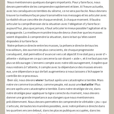
Nous mentionnons quelques dangers importants. Pour y faire face, nous
devons permettre de les comprendre rapidement et bien. A l'heure actuelle,
avec les conséquences terribles du séisme, ce ne sera pas facile. Nous devrons
trouver la meilleure façon pour transmettre nos messages et les articuler avec
la réalité vécue concrète de chaque endroit, à chaque moment. Il faudra
articuler la compréhension de la situation avec l'obligation d'y faire face :
aujourd'hui, plus que jamais, il faut articuler le mieux possible l'agitation et la
propagande. La meilleure manière trouvée devra chercher que les masses
soient disposées à comprendre la situation, dans le but qu'elles soient
disposées à lui faire face.
Notre présence directe entre les masses, la présence directe de tous les
travailleurs, des ouvriers les plus conscients, de chaque progressiste
conséquent, doit permettre d'avancer vers cet objectif. Il ne doit pas y avoir d'«
attente » statique en ce qui concerne la soi-disant « aide », et il ne faut pas non
plus se décourager. L'ennemi compte avec notre découragement, il espère que
nous restions à l'attente, il compte avec la dépendance des masses envers
eux, une dépendance qui de fait augmentera si nous laissons s'échapper le
contrôle de ce processus.
Bien sûr, nous devons
vivre
! Surtout après une catastrophe si terrible. Mais
notre vie comme travailleur, comme peuple, est aussi une
bataille
! Plus
encore après une catastrophe si terrible. Dans notre stratégie de vie, dans
notre stratégie pour appliquer la ligne correcte du moment, nous devons
donner une grande importance aux dangers que nous mentionnons
précédemment. Nous devons permettre de comprendre le véritable « jeu » qui
s'articule, de toutes les manières possibles, avec notre présence directe dans
les quartiers encore debout, dans les places publiques occupées, dans les