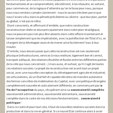
fondamentales et se compromettent, décidément, à les résoudre, en sortant,
pour commencer, de la logique d'attendre qu'on le fasse pour nous, puisque
nous nous rendons compte clairement - nous le savons très bien parce que
nous l'avons vécu dans la période précédente au séisme - que leur plan, partiel
ou global, n'est pas le nôtre.
Etant conscients, et affirmant d'emblée, que notre construction-
reconstruction réelle se situe principalement dans notre plan stratégique,
nous ne pouvons pas non plus être absents dans cette affaire maintenant et
laisser simplement que les impérialistes, avec la putréfaction de l'Etat d'ici, se
chargent de la développer seuls et de mener ainsi facilement l'eau à leur
moulin.
D'entrée, nous devons poser que cette reconstruction est non seulement
physique (infrastructures, services à nous restituer, logement bon et correct,
transport adéquat, des relations étudiées et fluides entre les différentes parties
de la ville qui nous concernent...) mais aussi, et surtout, qu'il s'agit de toutes
ces relations sociales. Le projet de reconstruction est avant tout un projet
social, avec une nouvelle conception du développement agricole et industriel,
ses articulations, où un Etat fort et capable décidera de manière autonome
des formes concrètes de mobilisation du Capital, avec une politique étrangère
complètement nouvelle et radicalement différente, en commençant par l
a
fin de l'occupation
du pays, récupérant ainsi sa
souveraineté complète
:
souveraineté administrative, souveraineté alimentaire, souveraineté
complète dans le cadre de nos décisions fondamentales...
souveraineté
politique
!
Dans ce cadre et pour tout cela, il faut de nouvelles relations sociales dans la
production et dans la vie en général. Si ce nouvel Etat continue alors à avoir