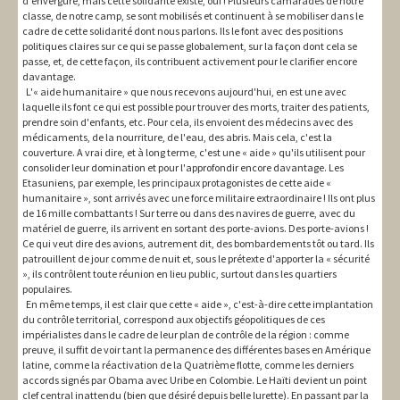
d'envergure, mais cette solidarité existe, oui ! Plusieurs camarades de notre
classe, de notre camp, se sont mobilisés et continuent à se mobiliser dans le
cadre de cette solidarité dont nous parlons. Ils le font avec des positions
politiques claires sur ce qui se passe globalement, sur la façon dont cela se
passe, et, de cette façon, ils contribuent activement pour le clarifier encore
davantage.
L'« aide humanitaire » que nous recevons aujourd'hui, en est une avec
laquelle ils font ce qui est possible pour trouver des morts, traiter des patients,
prendre soin d'enfants, etc. Pour cela, ils envoient des médecins avec des
médicaments, de la nourriture, de l'eau, des abris. Mais cela, c'est la
couverture. A vrai dire, et à long terme, c'est une « aide » qu'ils utilisent pour
consolider leur domination et pour l'approfondir encore davantage. Les
Etasuniens, par exemple, les principaux protagonistes de cette aide «
humanitaire », sont arrivés avec une force militaire extraordinaire ! Ils ont plus
de 16 mille combattants ! Sur terre ou dans des navires de guerre, avec du
matériel de guerre, ils arrivent en sortant des porte-avions. Des porte-avions !
Ce qui veut dire des avions, autrement dit, des bombardements tôt ou tard. Ils
patrouillent de jour comme de nuit et, sous le prétexte d'apporter la « sécurité
», ils contrôlent toute réunion en lieu public, surtout dans les quartiers
populaires.
En même temps, il est clair que cette « aide », c'est-à-dire cette implantation
du contrôle territorial, correspond aux objectifs géopolitiques de ces
impérialistes dans le cadre de leur plan de contrôle de la région : comme
preuve, il suffit de voir tant la permanence des différentes bases en Amérique
latine, comme la réactivation de la Quatrième flotte, comme les derniers
accords signés par Obama avec Uribe en Colombie. Le Haïti devient un point
clef central inattendu (bien que désiré depuis belle lurette). En passant par la