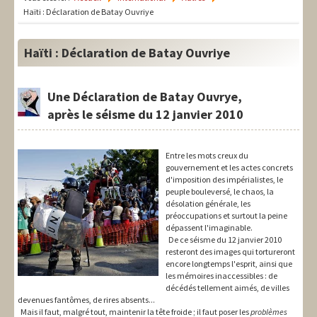
LIT-QI
Haïti : Déclaration de Batay Ouvriye
Théorie
Haïti : Déclaration de Batay Ouvriye
National
Europe
Une Déclaration de Batay Ouvrye,
après le séisme du 12 janvier 2010
International
Syndical
Entre les mots creux du
gouvernement et les actes concrets
Social
d'imposition des impérialistes, le
peuple bouleversé, le chaos, la
Thèmes
désolation générale, les
préoccupations et surtout la peine
dépassent l'imaginable.
De ce séisme du 12 janvier 2010
resteront des images qui tortureront
encore longtemps l'esprit, ainsi que
les mémoires inaccessibles : de
décédés tellement aimés, de villes
devenues fantômes, de rires absents...
Mais il faut, malgré tout, maintenir la tête froide ; il faut poser les
problèmes