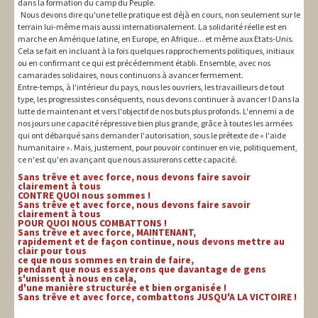
dans la formation du camp du Peuple.
Nous devons dire qu'une telle pratique est déjà en cours, non seulement sur le
terrain lui-même mais aussi internationalement. La solidarité réelle est en
marche en Amérique latine, en Europe, en Afrique... et même aux Etats-Unis.
Cela se fait en incluant à la fois quelques rapprochements politiques, initiaux
ou en confirmant ce qui est précédemment établi. Ensemble, avec nos
camarades solidaires, nous continuons à avancer fermement.
Entre-temps, à l'intérieur du pays, nous les ouvriers, les travailleurs de tout
type, les progressistes conséquents, nous devons continuer à avancer ! Dans la
lutte de maintenant et vers l'objectif de nos buts plus profonds. L'ennemi a de
nos jours une capacité répressive bien plus grande, grâce à toutes les armées
qui ont débarqué sans demander l'autorisation, sous le prétexte de « l'aide
humanitaire ». Mais, justement, pour pouvoir continuer en vie, politiquement,
ce n'est qu'en avançant que nous assurerons cette capacité.
Sans trêve et avec force, nous devons faire savoir
clairement à tous
CONTRE QUOI nous sommes !
Sans trêve et avec force, nous devons faire savoir
clairement à tous
POUR QUOI NOUS COMBATTONS !
Sans trêve et avec force, MAINTENANT,
rapidement et de façon continue, nous devons mettre au
clair pour tous
ce que nous sommes en train de faire,
pendant que nous essayerons que davantage de gens
s'unissent à nous en cela,
d'une manière structurée et bien organisée !
Sans trêve et avec force, combattons JUSQU'A LA VICTOIRE !