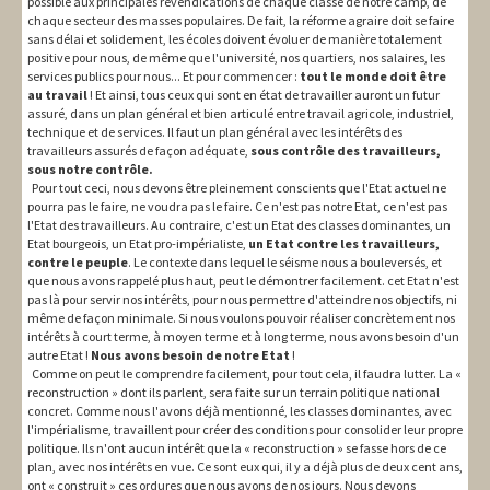
possible aux principales revendications de chaque classe de notre camp, de
chaque secteur des masses populaires. De fait, la réforme agraire doit se faire
sans délai et solidement, les écoles doivent évoluer de manière totalement
positive pour nous, de même que l'université, nos quartiers, nos salaires, les
services publics pour nous... Et pour commencer :
tout le monde doit être
au travail
! Et ainsi, tous ceux qui sont en état de travailler auront un futur
assuré, dans un plan général et bien articulé entre travail agricole, industriel,
technique et de services. Il faut un plan général avec les intérêts des
travailleurs assurés de façon adéquate,
sous contrôle des travailleurs,
sous notre contrôle.
Pour tout ceci, nous devons être pleinement conscients que l'Etat actuel ne
pourra pas le faire, ne voudra pas le faire. Ce n'est pas notre Etat, ce n'est pas
l'Etat des travailleurs. Au contraire, c'est un Etat des classes dominantes, un
Etat bourgeois, un Etat pro-impérialiste,
un Etat contre les travailleurs,
contre le peuple
. Le contexte dans lequel le séisme nous a bouleversés, et
que nous avons rappelé plus haut, peut le démontrer facilement. cet Etat n'est
pas là pour servir nos intérêts, pour nous permettre d'atteindre nos objectifs, ni
même de façon minimale. Si nous voulons pouvoir réaliser concrètement nos
intérêts à court terme, à moyen terme et à long terme, nous avons besoin d'un
autre Etat !
Nous avons besoin de notre Etat
!
Comme on peut le comprendre facilement, pour tout cela, il faudra lutter. La «
reconstruction » dont ils parlent, sera faite sur un terrain politique national
concret. Comme nous l'avons déjà mentionné, les classes dominantes, avec
l'impérialisme, travaillent pour créer des conditions pour consolider leur propre
politique. Ils n'ont aucun intérêt que la « reconstruction » se fasse hors de ce
plan, avec nos intérêts en vue. Ce sont eux qui, il y a déjà plus de deux cent ans,
ont « construit » ces ordures que nous avons de nos jours. Nous devons