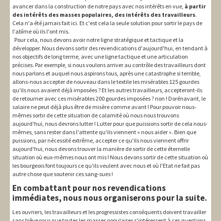
avancer dans la construction de notre pays avec nos intérêts en vue,
à partir
des intérêts des masses populaires, des intérêts des travailleurs
.
Cela n'a été jamais fait ici. Et c'est cela la seule solution pour sortir le pays de
l'abîme où ils l'ont mis.
Pour cela, nous devons avoir notre ligne stratégique et tactique et la
développer. Nous devons sortir des revendications d'aujourd'hui, en tendant à
nos objectifs de long terme, avec une ligne tactique et une articulation
précises. Par exemple, si nous voulons arriver au contrôle des travailleurs dont
nous parlons et auquel nous aspirons tous, après une catastrophe si terrible,
allons-nous accepter de nouveau dans le textile les misérables 125 gourdes
qu'ils nous avaient déjà imposées ? Et les autres travailleurs, accepteront-ils
de retourner avec ces misérables 200 gourdes imposées ? non ! Dorénavant, le
salaire ne peut déjà plus être de misère comme avant ! Pour pouvoir nous-
mêmes sortir de cette situation de calamité où nous nous trouvons
aujourd'hui, nous devrons lutter ! Lutter pour que puissions sortir de cela nous-
mêmes, sans rester dans l'attente qu'ils viennent « nous aider ». Bien que
puissions, par nécessité extrême, accepter ce qu'ils nous viennent offrir
aujourd'hui, nous devons trouver la manière de sortir de cette éternelle
situation où eux-mêmes nous ont mis ! Nous devons sortir de cette situation où
les bourgeois font toujours ce qu'ils veulent avec nous et où l'Etat ne fait pas
autre chose que soutenir ces sang-sues !
En combattant pour nos revendications
immédiates, nous nous organiserons pour la suite.
Les ouvriers, les travailleurs et les progressistes conséquents doivent travailler
sans trêve pour que toutes les masses populaires s'intéressent à ces questions