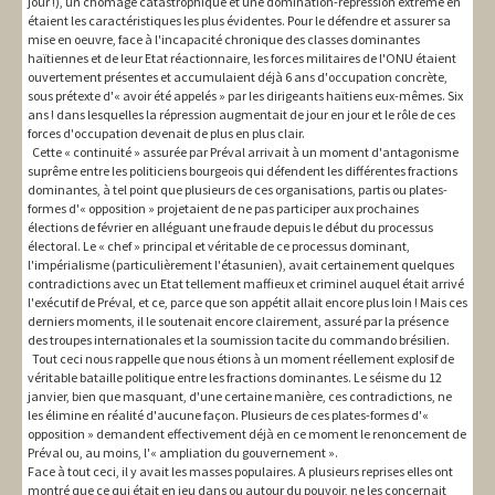
jour !), un chômage catastrophique et une domination-répression extrême en
étaient les caractéristiques les plus évidentes. Pour le défendre et assurer sa
mise en oeuvre, face à l'incapacité chronique des classes dominantes
haïtiennes et de leur Etat réactionnaire, les forces militaires de l'ONU étaient
ouvertement présentes et accumulaient déjà 6 ans d'occupation concrète,
sous prétexte d'« avoir été appelés » par les dirigeants haïtiens eux-mêmes. Six
ans ! dans lesquelles la répression augmentait de jour en jour et le rôle de ces
forces d'occupation devenait de plus en plus clair.
Cette « continuité » assurée par Préval arrivait à un moment d'antagonisme
suprême entre les politiciens bourgeois qui défendent les différentes fractions
dominantes, à tel point que plusieurs de ces organisations, partis ou plates-
formes d'« opposition » projetaient de ne pas participer aux prochaines
élections de février en alléguant une fraude depuis le début du processus
électoral. Le « chef » principal et véritable de ce processus dominant,
l'impérialisme (particulièrement l'étasunien), avait certainement quelques
contradictions avec un Etat tellement maffieux et criminel auquel était arrivé
l'exécutif de Préval, et ce, parce que son appétit allait encore plus loin ! Mais ces
derniers moments, il le soutenait encore clairement, assuré par la présence
des troupes internationales et la soumission tacite du commando brésilien.
Tout ceci nous rappelle que nous étions à un moment réellement explosif de
véritable bataille politique entre les fractions dominantes. Le séisme du 12
janvier, bien que masquant, d'une certaine manière, ces contradictions, ne
les élimine en réalité d'aucune façon. Plusieurs de ces plates-formes d'«
opposition » demandent effectivement déjà en ce moment le renoncement de
Préval ou, au moins, l'« ampliation du gouvernement ».
Face à tout ceci, il y avait les masses populaires. A plusieurs reprises elles ont
montré que ce qui était en jeu dans ou autour du pouvoir, ne les concernait