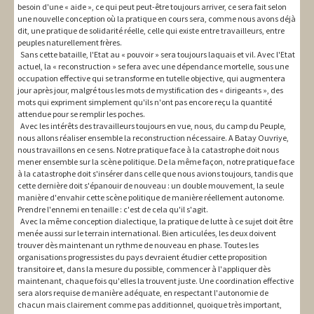
besoin d'une « aide », ce qui peut peut-être toujours arriver, ce sera fait selon
une nouvelle conception où la pratique en cours sera, comme nous avons déjà
dit, une pratique de solidarité réelle, celle qui existe entre travailleurs, entre
peuples naturellement frères.
Sans cette bataille, l'Etat au « pouvoir » sera toujours laquais et vil. Avec l'Etat
actuel, la « reconstruction » se fera avec une dépendance mortelle, sous une
occupation effective qui se transforme en tutelle objective, qui augmentera
jour après jour, malgré tous les mots de mystification des « dirigeants », des
mots qui expriment simplement qu'ils n'ont pas encore reçu la quantité
attendue pour se remplir les poches.
Avec les intérêts des travailleurs toujours en vue, nous, du camp du Peuple,
nous allons réaliser ensemble la reconstruction nécessaire. A Batay Ouvriye,
nous travaillons en ce sens. Notre pratique face à la catastrophe doit nous
mener ensemble sur la scène politique. De la même façon, notre pratique face
à la catastrophe doit s'insérer dans celle que nous avions toujours, tandis que
cette dernière doit s'épanouir de nouveau : un double mouvement, la seule
manière d'envahir cette scène politique de manière réellement autonome.
Prendre l'ennemi en tenaille : c'est de cela qu'il s'agit.
Avec la même conception dialectique, la pratique de lutte à ce sujet doit être
menée aussi sur le terrain international. Bien articulées, les deux doivent
trouver dès maintenant un rythme de nouveau en phase. Toutes les
organisations progressistes du pays devraient étudier cette proposition
transitoire et, dans la mesure du possible, commencer à l'appliquer dès
maintenant, chaque fois qu'elles la trouvent juste. Une coordination effective
sera alors requise de manière adéquate, en respectant l'autonomie de
chacun mais clairement comme pas additionnel, quoique très important,