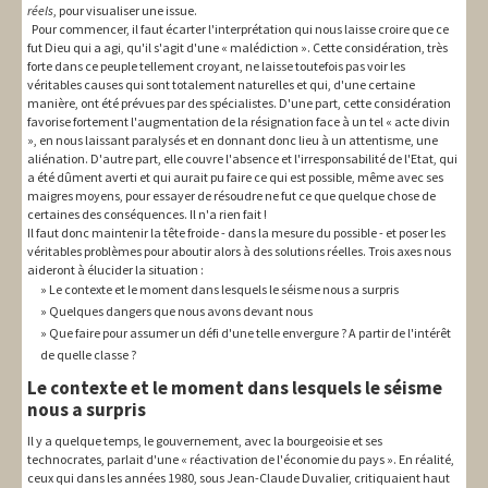
réels
, pour visualiser une issue.
Pour commencer, il faut écarter l'interprétation qui nous laisse croire que ce
fut Dieu qui a agi, qu'il s'agit d'une « malédiction ». Cette considération, très
forte dans ce peuple tellement croyant, ne laisse toutefois pas voir les
véritables causes qui sont totalement naturelles et qui, d'une certaine
manière, ont été prévues par des spécialistes. D'une part, cette considération
favorise fortement l'augmentation de la résignation face à un tel « acte divin
», en nous laissant paralysés et en donnant donc lieu à un attentisme, une
aliénation. D'autre part, elle couvre l'absence et l'irresponsabilité de l'Etat, qui
a été dûment averti et qui aurait pu faire ce qui est possible, même avec ses
maigres moyens, pour essayer de résoudre ne fut ce que quelque chose de
certaines des conséquences. Il n'a rien fait !
Il faut donc maintenir la tête froide - dans la mesure du possible - et poser les
véritables problèmes pour aboutir alors à des solutions réelles. Trois axes nous
aideront à élucider la situation :
Le contexte et le moment dans lesquels le séisme nous a surpris
Quelques dangers que nous avons devant nous
Que faire pour assumer un défi d'une telle envergure ? A partir de l'intérêt
de quelle classe ?
Le contexte et le moment dans lesquels le séisme
nous a surpris
Il y a quelque temps, le gouvernement, avec la bourgeoisie et ses
technocrates, parlait d'une « réactivation de l'économie du pays ». En réalité,
ceux qui dans les années 1980, sous Jean-Claude Duvalier, critiquaient haut