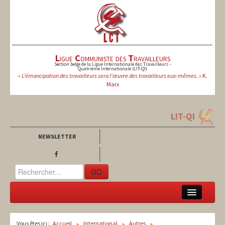
L
igue
C
ommuniste des
T
ravailleurs
Section belge de la Ligue Internationale des Travailleurs -
Quatrième Internationale (LIT-QI)
« L'émancipation des travailleurs sera l'œuvre des travailleurs eux-mêmes. »
K.
Marx
LIT-QI
NEWSLETTER
GO
LCT
Vous êtes ici :
Accueil
International
Autres