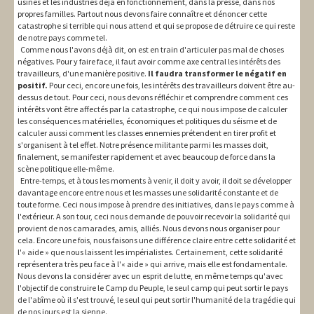
usines et les industries déjà en fonctionnement, dans la presse, dans nos
propres familles. Partout nous devons faire connaître et dénoncer cette
catastrophe si terrible qui nous attend et qui se propose de détruire ce qui reste
de notre pays comme tel.
Comme nous l'avons déjà dit, on est en train d'articuler pas mal de choses
négatives. Pour y faire face, il faut avoir comme axe central les intérêts des
travailleurs, d'une manière positive.
Il faudra transformer le négatif en
positif.
Pour ceci, encore une fois, les intérêts des travailleurs doivent être au-
dessus de tout. Pour ceci, nous devons réfléchir et comprendre comment ces
intérêts vont être affectés par la catastrophe, ce qui nous impose de calculer
les conséquences matérielles, économiques et politiques du séisme et de
calculer aussi comment les classes ennemies prétendent en tirer profit et
s'organisent à tel effet. Notre présence militante parmi les masses doit,
finalement, se manifester rapidement et avec beaucoup de force dans la
scène politique elle-même.
Entre-temps, et à tous les moments à venir, il doit y avoir, il doit se développer
davantage encore entre nous et les masses une solidarité constante et de
toute forme. Ceci nous impose à prendre des initiatives, dans le pays comme à
l'extérieur. A son tour, ceci nous demande de pouvoir recevoir la solidarité qui
provient de nos camarades, amis, alliés. Nous devons nous organiser pour
cela. Encore une fois, nous faisons une différence claire entre cette solidarité et
l'« aide » que nous laissent les impérialistes. Certainement, cette solidarité
représentera très peu face à l'« aide » qui arrive, mais elle est fondamentale.
Nous devons la considérer avec un esprit de lutte, en même temps qu'avec
l'objectif de construire le Camp du Peuple, le seul camp qui peut sortir le pays
de l'abîme où il s'est trouvé, le seul qui peut sortir l'humanité de la tragédie qui
de nos jours est la sienne.