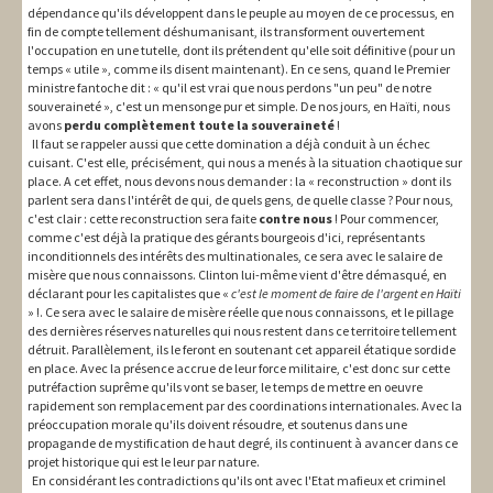
dépendance qu'ils développent dans le peuple au moyen de ce processus, en
fin de compte tellement déshumanisant, ils transforment ouvertement
l'occupation en une tutelle, dont ils prétendent qu'elle soit définitive (pour un
temps « utile », comme ils disent maintenant). En ce sens, quand le Premier
ministre fantoche dit : « qu'il est vrai que nous perdons "un peu" de notre
souveraineté », c'est un mensonge pur et simple. De nos jours, en Haïti, nous
avons
perdu complètement toute la souveraineté
!
Il faut se rappeler aussi que cette domination a déjà conduit à un échec
cuisant. C'est elle, précisément, qui nous a menés à la situation chaotique sur
place. A cet effet, nous devons nous demander : la « reconstruction » dont ils
parlent sera dans l'intérêt de qui, de quels gens, de quelle classe ? Pour nous,
c'est clair : cette reconstruction sera faite
contre nous
! Pour commencer,
comme c'est déjà la pratique des gérants bourgeois d'ici, représentants
inconditionnels des intérêts des multinationales, ce sera avec le salaire de
misère que nous connaissons. Clinton lui-même vient d'être démasqué, en
déclarant pour les capitalistes que «
c'est le moment de faire de l'argent en Haïti
» !. Ce sera avec le salaire de misère réelle que nous connaissons, et le pillage
des dernières réserves naturelles qui nous restent dans ce territoire tellement
détruit. Parallèlement, ils le feront en soutenant cet appareil étatique sordide
en place. Avec la présence accrue de leur force militaire, c'est donc sur cette
putréfaction suprême qu'ils vont se baser, le temps de mettre en oeuvre
rapidement son remplacement par des coordinations internationales. Avec la
préoccupation morale qu'ils doivent résoudre, et soutenus dans une
propagande de mystification de haut degré, ils continuent à avancer dans ce
projet historique qui est le leur par nature.
En considérant les contradictions qu'ils ont avec l'Etat mafieux et criminel