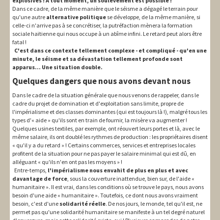
explosives ! A tout moment, un soulèvement est possible !
Dans ce cadre, de la même manière que le séisme a dégagé le terrain pour
qu'une autre
alternative politique
se développe, de la même manière, si
celle-ci n'arrive pas à se concrétiser, la putréfaction mènera la formation
sociale haïtienne qui nous occupe à un abîme infini. Le retard peut alors être
fatal !
C'est dans ce contexte tellement complexe - et compliqué - qu'en une
minute, le séisme et sa dévastation tellement profonde sont
apparus... Une situation double.
Quelques dangers que nous avons devant nous
Dans le cadre de la situation générale que nous venons de rappeler, dans le
cadre du projet de domination et d'exploitation sans limite, propre de
l'impérialisme et des classes dominantes (qui est toujours là !), malgré tous les
types d'« aide » qu'ils sont en train de fournir, la misère va augmenter !
Quelques usines textiles, par exemple, ont réouvert leurs portes et là, avec le
même salaire, ils ont doublé les rythmes de production : les propriétaires disent
« qu'il y a du retard » ! Certains commerces, services et entreprises locales
profitent de la situation pour ne pas payer le salaire minimal qui est dû, en
alléguant « qu'ils n'en ont pas les moyens » !
Entre-temps,
l'impérialisme nous envahit de plus en plus et avec
davantage de force
, sous la couverture inattendue, bien sur, de l'aide «
humanitaire ». Il est vrai, dans les conditions où se trouve le pays, nous avons
besoin d'une aide « humanitaire ». Toutefois, ce dont nous avons vraiment
besoin, c'est d'une
solidarité réelle
. De nos jours, le monde, tel qu'il est, ne
permet pas qu'une solidarité humanitaire se manifeste à un tel degré naturel