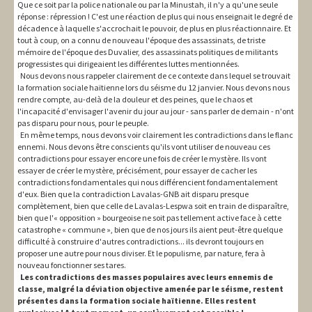
Que ce soit par la police nationale ou par la Minustah, il n'y a qu'une seule
réponse : répression ! C'est une réaction de plus qui nous enseignait le degré de
décadence à laquelle s'accrochait le pouvoir, de plus en plus réactionnaire. Et
tout à coup, on a connu de nouveau l'époque des assassinats, de triste
mémoire de l'époque des Duvalier, des assassinats politiques de militants
progressistes qui dirigeaient les différentes luttes mentionnées.
Nous devons nous rappeler clairement de ce contexte dans lequel se trouvait
la formation sociale haïtienne lors du séisme du 12 janvier. Nous devons nous
rendre compte, au-delà de la douleur et des peines, que le chaos et
l'incapacité d'envisager l'avenir du jour au jour - sans parler de demain - n'ont
pas disparu pour nous, pour le peuple.
En même temps, nous devons voir clairement les contradictions dans le flanc
ennemi. Nous devons être conscients qu'ils vont utiliser de nouveau ces
contradictions pour essayer encore une fois de créer le mystère. Ils vont
essayer de créer le mystère, précisément, pour essayer de cacher les
contradictions fondamentales qui nous différencient fondamentalement
d'eux. Bien que la contradiction Lavalas-GNB ait disparu presque
complètement, bien que celle de Lavalas-Lespwa soit en train de disparaître,
bien que l'« opposition » bourgeoise ne soit pas tellement active face à cette
catastrophe « commune », bien que de nos jours ils aient peut-être quelque
difficulté à construire d'autres contradictions... ils devront toujours en
proposer une autre pour nous diviser. Et le populisme, par nature, fera à
nouveau fonctionner ses tares.
Les contradictions des masses populaires avec leurs ennemis de
classe, malgré la déviation objective amenée par le séisme, restent
présentes dans la formation sociale haïtienne. Elles restent