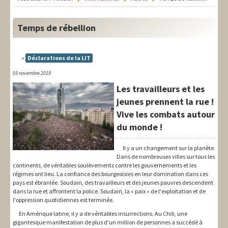
LIT-QI
Théorie
Temps de rébellion
National
Déclarations de la LIT
Europe
03 novembre 2019
International
Les travailleurs et les
jeunes prennent la rue !
Syndical
Vive les combats autour
du monde !
Social
Thèmes
Il y a un changement sur la planète.
Dans de nombreuses villes sur tous les
continents, de véritables soulèvements contre les gouvernements et les
régimes ont lieu. La confiance des bourgeoisies en leur domination dans ces
pays est ébranlée. Soudain, des travailleurs et des jeunes pauvres descendent
dans la rue et affrontent la police. Soudain, la « paix » de l'exploitation et de
l'oppression quotidiennes est terminée.
En Amérique latine, il y a de véritables insurrections. Au Chili, une
gigantesque manifestation de plus d'un million de personnes a succédé à