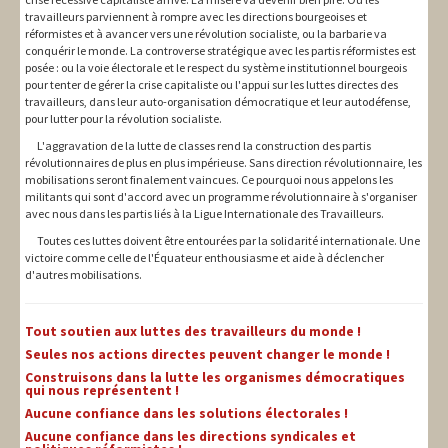
travailleurs parviennent à rompre avec les directions bourgeoises et
réformistes et à avancer vers une révolution socialiste, ou la barbarie va
conquérir le monde. La controverse stratégique avec les partis réformistes est
posée : ou la voie électorale et le respect du système institutionnel bourgeois
pour tenter de gérer la crise capitaliste ou l'appui sur les luttes directes des
travailleurs, dans leur auto-organisation démocratique et leur autodéfense,
pour lutter pour la révolution socialiste.
L'aggravation de la lutte de classes rend la construction des partis
révolutionnaires de plus en plus impérieuse. Sans direction révolutionnaire, les
mobilisations seront finalement vaincues. Ce pourquoi nous appelons les
militants qui sont d'accord avec un programme révolutionnaire à s'organiser
avec nous dans les partis liés à la Ligue Internationale des Travailleurs.
Toutes ces luttes doivent être entourées par la solidarité internationale. Une
victoire comme celle de l'Équateur enthousiasme et aide à déclencher
d'autres mobilisations.
Tout soutien aux luttes des travailleurs du monde !
Seules nos actions directes peuvent changer le monde !
Construisons dans la lutte les organismes démocratiques
qui nous représentent !
Aucune confiance dans les solutions électorales !
Aucune confiance dans les directions syndicales et