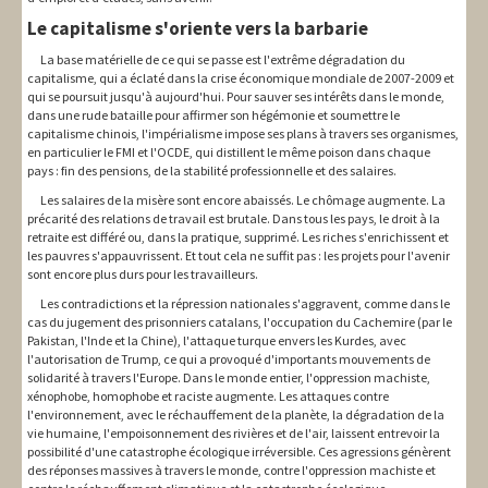
Le capitalisme s'oriente vers la barbarie
La base matérielle de ce qui se passe est l'extrême dégradation du
capitalisme, qui a éclaté dans la crise économique mondiale de 2007-2009 et
qui se poursuit jusqu'à aujourd'hui. Pour sauver ses intérêts dans le monde,
dans une rude bataille pour affirmer son hégémonie et soumettre le
capitalisme chinois, l'impérialisme impose ses plans à travers ses organismes,
en particulier le FMI et l'OCDE, qui distillent le même poison dans chaque
pays : fin des pensions, de la stabilité professionnelle et des salaires.
Les salaires de la misère sont encore abaissés. Le chômage augmente. La
précarité des relations de travail est brutale. Dans tous les pays, le droit à la
retraite est différé ou, dans la pratique, supprimé. Les riches s'enrichissent et
les pauvres s'appauvrissent. Et tout cela ne suffit pas : les projets pour l'avenir
sont encore plus durs pour les travailleurs.
Les contradictions et la répression nationales s'aggravent, comme dans le
cas du jugement des prisonniers catalans, l'occupation du Cachemire (par le
Pakistan, l'Inde et la Chine), l'attaque turque envers les Kurdes, avec
l'autorisation de Trump, ce qui a provoqué d'importants mouvements de
solidarité à travers l'Europe. Dans le monde entier, l'oppression machiste,
xénophobe, homophobe et raciste augmente. Les attaques contre
l'environnement, avec le réchauffement de la planète, la dégradation de la
vie humaine, l'empoisonnement des rivières et de l'air, laissent entrevoir la
possibilité d'une catastrophe écologique irréversible. Ces agressions génèrent
des réponses massives à travers le monde, contre l'oppression machiste et