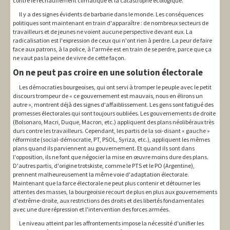
contre le réchauffement climatique et la catastrophe écologique.
Il y a des signes évidents de barbarie dans le monde. Les conséquences
politiques sont maintenant en train d'apparaître : de nombreux secteurs de
travailleurs et de jeunes ne voient aucune perspective devant eux. La
radicalisation est l'expression de ceux qui n'ont rien à perdre. La peur de faire
face aux patrons, à la police, à l'armée est en train de se perdre, parce que ça
ne vaut pas la peine de vivre de cette façon.
On ne peut pas croire en une solution électorale
Les démocraties bourgeoises, qui ont servi à tromper le peuple avec le petit
discours trompeur de « ce gouvernement est mauvais, nous en élirons un
autre », montrent déjà des signes d'affaiblissement. Les gens sont fatigué des
promesses électorales qui sont toujours oubliées. Les gouvernements de droite
(Bolsonaro, Macri, Duque, Macron, etc.) appliquent des plans néolibéraux très
durs contre les travailleurs. Cependant, les partis de la soi-disant « gauche »
réformiste (social-démocratie, PT, PSOL, Syriza, etc.), appliquent les mêmes
plans quand ils parviennent au gouvernement. Et quand ils sont dans
l'opposition, ils ne font que négocier la mise en œuvre moins dure des plans.
D'autres partis, d'origine trotskiste, comme le PTS et le PO (Argentine),
prennent malheureusement la même voie d'adaptation électorale.
Maintenant que la farce électorale ne peut plus contenir et détourner les
attentes des masses, la bourgeoisie recourt de plus en plus aux gouvernements
d'extrême-droite, aux restrictions des droits et des libertés fondamentales
avec une dure répression et l'intervention des forces armées.
Le niveau atteint par les affrontements impose la nécessité d'unifier les