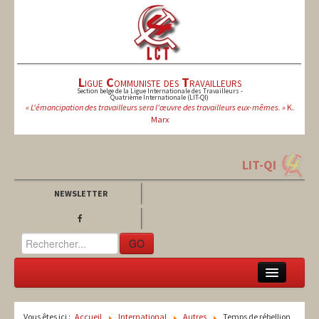
L
igue
C
ommuniste des
T
ravailleurs
Section belge de la Ligue Internationale des Travailleurs -
Quatrième Internationale (LIT-QI)
« L'émancipation des travailleurs sera l'œuvre des travailleurs eux-mêmes. »
K.
Marx
LIT-QI
NEWSLETTER
GO
LCT
Vous êtes ici :
Accueil
International
Autres
Temps de rébellion