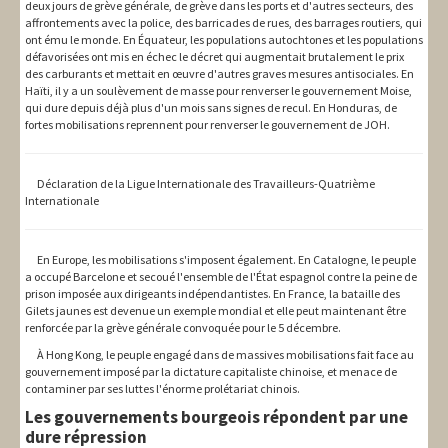
deux jours de grève générale, de grève dans les ports et d'autres secteurs, des
affrontements avec la police, des barricades de rues, des barrages routiers, qui
ont ému le monde. En Équateur, les populations autochtones et les populations
défavorisées ont mis en échec le décret qui augmentait brutalement le prix
des carburants et mettait en œuvre d'autres graves mesures antisociales. En
Haïti, il y a un soulèvement de masse pour renverser le gouvernement Moise,
qui dure depuis déjà plus d'un mois sans signes de recul. En Honduras, de
fortes mobilisations reprennent pour renverser le gouvernement de JOH.
Déclaration de la Ligue Internationale des Travailleurs-Quatrième
Internationale
En Europe, les mobilisations s'imposent également. En Catalogne, le peuple
a occupé Barcelone et secoué l'ensemble de l'État espagnol contre la peine de
prison imposée aux dirigeants indépendantistes. En France, la bataille des
Gilets jaunes est devenue un exemple mondial et elle peut maintenant être
renforcée par la grève générale convoquée pour le 5 décembre.
À Hong Kong, le peuple engagé dans de massives mobilisations fait face au
gouvernement imposé par la dictature capitaliste chinoise, et menace de
contaminer par ses luttes l'énorme prolétariat chinois.
Les gouvernements bourgeois répondent par une
dure répression