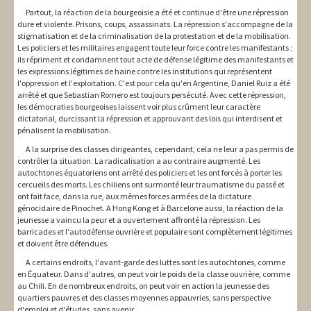
Partout, la réaction de la bourgeoisie a été et continue d'être une répression
dure et violente. Prisons, coups, assassinats. La répression s'accompagne de la
stigmatisation et de la criminalisation de la protestation et de la mobilisation.
Les policiers et les militaires engagent toute leur force contre les manifestants ;
ils répriment et condamnent tout acte de défense légitime des manifestants et
les expressions légitimes de haine contre les institutions qui représentent
l'oppression et l'exploitation. C'est pour cela qu'en Argentine, Daniel Ruiz a été
arrêté et que Sebastian Romero est toujours persécuté. Avec cette répression,
les démocraties bourgeoises laissent voir plus crûment leur caractère
dictatorial, durcissant la répression et approuvant des lois qui interdisent et
pénalisent la mobilisation.
A la surprise des classes dirigeantes, cependant, cela ne leur a pas permis de
contrôler la situation. La radicalisation a au contraire augmenté. Les
autochtones équatoriens ont arrêté des policiers et les ont forcés à porter les
cercueils des morts. Les chiliens ont surmonté leur traumatisme du passé et
ont fait face, dans la rue, aux mêmes forces armées de la dictature
génocidaire de Pinochet. A Hong Kong et à Barcelone aussi, la réaction de la
jeunesse a vaincu la peur et a ouvertement affronté la répression. Les
barricades et l'autodéfense ouvrière et populaire sont complètement légitimes
et doivent être défendues.
A certains endroits, l'avant-garde des luttes sont les autochtones, comme
en Équateur. Dans d'autres, on peut voir le poids de la classe ouvrière, comme
au Chili. En de nombreux endroits, on peut voir en action la jeunesse des
quartiers pauvres et des classes moyennes appauvries, sans perspective
d'emploi et d'études, sans avenir.