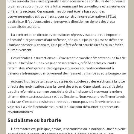
luttes au-delà des vieux appareils. Il est nécessaire de construire de nouveaux
organes de coordination de la lutte, réunissant les travailleurs et les jeunes de
différents secteurs. Ces organismes doivent être la base pour des
gouvernements des travailleurs, pour construire une alternative à l'État
capitaliste. Il faut construire une nouvelle direction en dehors des vieux
appareils de toujours.
La confrontation directe avec les forces répressives dans la rue impose la
nécessité d'organismes d'autodéfense, afin que le peuple puisse se défendre.
Dans de nombreux endroits, cela peut être décisif pour le succès ou la défaite
du mouvement.
Ces véritables insurrections qui émeuvent le monde démontrent une fois de
plus que la thèse d'une « vague conservatrice », prônée par les courants
réformistes, n'est qu'une idéologie pour que ces courants continuent à
défendre le freinage du mouvement de masse et l'alliance avec la bourgeoisie.
Aujourd'hui, les batailles sont passées du cul-de-sac des élections à la lutte
directe des mobilisation dans la rue et des grèves. Cependant, les partis de la
gauche réformiste, comme ceux de la droite, indiquent à nouveau le même
chemin des « pactes sociaux » et des élections. Nous voulons réaffirmer la voix
de la rue. C'est dans ces luttes directes que nous pouvons être victorieux ou
vaincus. La voie électorale est un cul-de-sac pour détourner les processus
révolutionnaires.
Socialisme ou barbarie
L'alternative est, plus que jamais, le socialisme ou la barbarie. Une nouvelle
crise récessive capitaliste arrive. La misère va devenir bien pire. Ou les