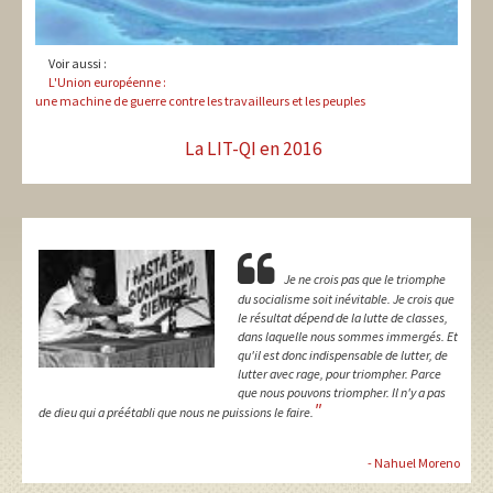
Voir aussi :
L'Union européenne :
une machine de guerre contre les travailleurs et les peuples
La LIT-QI en 2016
Je ne crois pas que le triomphe
du socialisme soit inévitable. Je crois que
le résultat dépend de la lutte de classes,
dans laquelle nous sommes immergés. Et
qu'il est donc indispensable de lutter, de
lutter avec rage, pour triompher. Parce
que nous pouvons triompher. Il n'y a pas
"
de dieu qui a préétabli que nous ne puissions le faire.
- Nahuel Moreno