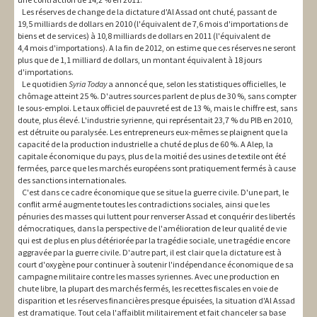
Les réserves de change de la dictature d'Al Assad ont chuté, passant de
19,5 milliards de dollars en 2010 (l'équivalent de 7,6 mois d'importations de
biens et de services) à 10,8 milliards de dollars en 2011 (l'équivalent de
4,4 mois d'importations). A la fin de 2012, on estime que ces réserves ne seront
plus que de 1,1 milliard de dollars, un montant équivalent à 18 jours
d'importations.
Le quotidien
Syria Today
a annoncé que, selon les statistiques officielles, le
chômage atteint 25 %. D'autres sources parlent de plus de 30 %, sans compter
le sous-emploi. Le taux officiel de pauvreté est de 13 %, mais le chiffre est, sans
doute, plus élevé. L'industrie syrienne, qui représentait 23,7 % du PIB en 2010,
est détruite ou paralysée. Les entrepreneurs eux-mêmes se plaignent que la
capacité de la production industrielle a chuté de plus de 60 %. A Alep, la
capitale économique du pays, plus de la moitié des usines de textile ont été
fermées, parce que les marchés européens sont pratiquement fermés à cause
des sanctions internationales.
C'est dans ce cadre économique que se situe la guerre civile. D'une part, le
conflit armé augmente toutes les contradictions sociales, ainsi que les
pénuries des masses qui luttent pour renverser Assad et conquérir des libertés
démocratiques, dans la perspective de l'amélioration de leur qualité de vie
qui est de plus en plus détériorée par la tragédie sociale, une tragédie encore
aggravée par la guerre civile. D'autre part, il est clair que la dictature est à
court d'oxygène pour continuer à soutenir l'indépendance économique de sa
campagne militaire contre les masses syriennes. Avec une production en
chute libre, la plupart des marchés fermés, les recettes fiscales en voie de
disparition et les réserves financières presque épuisées, la situation d'Al Assad
est dramatique. Tout cela l'affaiblit militairement et fait chanceler sa base