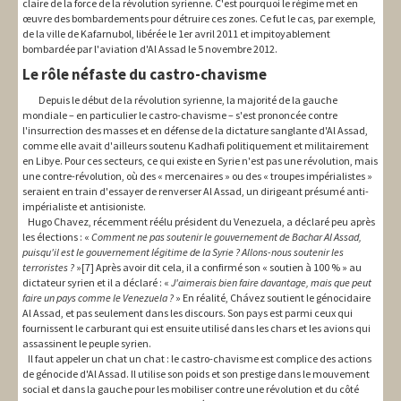
claire de la force de la révolution syrienne. C'est pourquoi le régime met en
œuvre des bombardements pour détruire ces zones. Ce fut le cas, par exemple,
de la ville de Kafarnubol, libérée le 1er avril 2011 et impitoyablement
bombardée par l'aviation d'Al Assad le 5 novembre 2012.
Le rôle néfaste du castro-chavisme
Depuis le début de la révolution syrienne, la majorité de la gauche
mondiale – en particulier le castro-chavisme – s'est prononcée contre
l'insurrection des masses et en défense de la dictature sanglante d'Al Assad,
comme elle avait d'ailleurs soutenu Kadhafi politiquement et militairement
en Libye. Pour ces secteurs, ce qui existe en Syrie n'est pas une révolution, mais
une contre-révolution, où des « mercenaires » ou des « troupes impérialistes »
seraient en train d'essayer de renverser Al Assad, un dirigeant présumé anti-
impérialiste et antisioniste.
Hugo Chavez, récemment réélu président du Venezuela, a déclaré peu après
les élections : «
Comment ne pas soutenir le gouvernement de Bachar Al Assad,
puisqu'il est le gouvernement légitime de la Syrie ? Allons-nous soutenir les
terroristes ?
»[7] Après avoir dit cela, il a confirmé son « soutien à 100 % » au
dictateur syrien et il a déclaré : «
J'aimerais bien faire davantage, mais que peut
faire un pays comme le Venezuela ?
» En réalité, Chávez soutient le génocidaire
Al Assad, et pas seulement dans les discours. Son pays est parmi ceux qui
fournissent le carburant qui est ensuite utilisé dans les chars et les avions qui
assassinent le peuple syrien.
Il faut appeler un chat un chat : le castro-chavisme est complice des actions
de génocide d'Al Assad. Il utilise son poids et son prestige dans le mouvement
social et dans la gauche pour les mobiliser contre une révolution et du côté