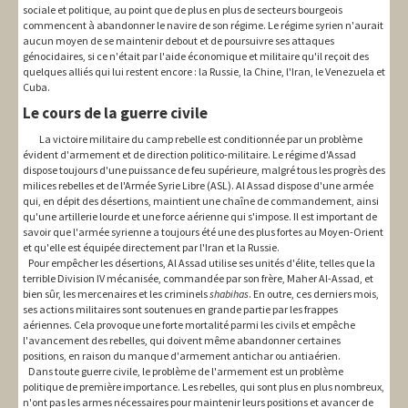
sociale et politique, au point que de plus en plus de secteurs bourgeois
commencent à abandonner le navire de son régime. Le régime syrien n'aurait
aucun moyen de se maintenir debout et de poursuivre ses attaques
génocidaires, si ce n'était par l'aide économique et militaire qu'il reçoit des
quelques alliés qui lui restent encore : la Russie, la Chine, l'Iran, le Venezuela et
Cuba.
Le cours de la guerre civile
La victoire militaire du camp rebelle est conditionnée par un problème
évident d'armement et de direction politico-militaire. Le régime d'Assad
dispose toujours d'une puissance de feu supérieure, malgré tous les progrès des
milices rebelles et de l'Armée Syrie Libre (ASL). Al Assad dispose d'une armée
qui, en dépit des désertions, maintient une chaîne de commandement, ainsi
qu'une artillerie lourde et une force aérienne qui s'impose. Il est important de
savoir que l'armée syrienne a toujours été une des plus fortes au Moyen-Orient
et qu'elle est équipée directement par l'Iran et la Russie.
Pour empêcher les désertions, Al Assad utilise ses unités d'élite, telles que la
terrible Division IV mécanisée, commandée par son frère, Maher Al-Assad, et
bien sûr, les mercenaires et les criminels
shabihas
. En outre, ces derniers mois,
ses actions militaires sont soutenues en grande partie par les frappes
aériennes. Cela provoque une forte mortalité parmi les civils et empêche
l'avancement des rebelles, qui doivent même abandonner certaines
positions, en raison du manque d'armement antichar ou antiaérien.
Dans toute guerre civile, le problème de l'armement est un problème
politique de première importance. Les rebelles, qui sont plus en plus nombreux,
n'ont pas les armes nécessaires pour maintenir leurs positions et avancer de