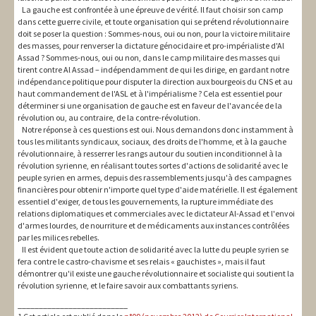
La gauche est confrontée à une épreuve de vérité. Il faut choisir son camp
dans cette guerre civile, et toute organisation qui se prétend révolutionnaire
doit se poser la question : Sommes-nous, oui ou non, pour la victoire militaire
des masses, pour renverser la dictature génocidaire et pro-impérialiste d'Al
Assad ? Sommes-nous, oui ou non, dans le camp militaire des masses qui
tirent contre Al Assad – indépendamment de qui les dirige, en gardant notre
indépendance politique pour disputer la direction aux bourgeois du CNS et au
haut commandement de l'ASL et à l'impérialisme ? Cela est essentiel pour
déterminer si une organisation de gauche est en faveur de l'avancée de la
révolution ou, au contraire, de la contre-révolution.
Notre réponse à ces questions est oui. Nous demandons donc instamment à
tous les militants syndicaux, sociaux, des droits de l'homme, et à la gauche
révolutionnaire, à resserrer les rangs autour du soutien inconditionnel à la
révolution syrienne, en réalisant toutes sortes d'actions de solidarité avec le
peuple syrien en armes, depuis des rassemblements jusqu'à des campagnes
financières pour obtenir n'importe quel type d'aide matérielle. Il est également
essentiel d'exiger, de tous les gouvernements, la rupture immédiate des
relations diplomatiques et commerciales avec le dictateur Al-Assad et l'envoi
d'armes lourdes, de nourriture et de médicaments aux instances contrôlées
par les milices rebelles.
Il est évident que toute action de solidarité avec la lutte du peuple syrien se
fera contre le castro-chavisme et ses relais « gauchistes », mais il faut
démontrer qu'il existe une gauche révolutionnaire et socialiste qui soutient la
révolution syrienne, et le faire savoir aux combattants syriens.
__________________________