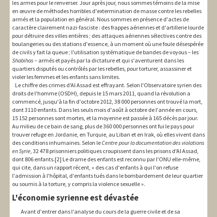
les armes pour le renverser. Jour après jour, nous sommes témoins de la mise
en œuvre de méthodes horribles d'extermination de masse contre les rebelles
armés et la population en général. Nous sommes en présence d'actes de
caractère clairement nazi-fasciste : des frappes aériennes et d'artillerie lourde
pour détruire des villes entières ; des attaques aériennes sélectives contre des
boulangeries ou des stations d'essence, à un moment où une foule désespérée
de civils y fait la queue ; l'utilisation systématique de bandes de voyous – les
Shabihas
– armés et payés par la dictature et qui s'aventurent dans les
quartiers disputés ou contrôlés par les rebelles, pour torturer, assassiner et
violer les femmes et les enfants sans limites.
Le chiffre des crimes d'Al Assad est effrayant. Selon l'Observatoire syrien des
droits de l'homme (OSDH), depuis le 15 mars 2011, quand la révolution a
commencé, jusqu'à la fin d'octobre 2012, 38 000 personnes ont trouvé la mort,
dont 3110 enfants. Dans les seuls mois d'août à octobre de l'année en cours,
15 152 personnes sont mortes, et la moyenne est passée à 165 décès par jour.
Au milieu de ce bain de sang, plus de 360 000 personnes ont fui le pays pour
trouver refuge en Jordanie, en Turquie, au Liban et en Irak, où elles vivent dans
des conditions inhumaines. Selon le
Centre pour la documentation des violations
en Syrie
, 32 478 prisonniers politiques croupissent dans les prisons d'Al Assad,
dont 806 enfants.[2] Le drame des enfants est reconnu par l'ONU elle-même,
qui cite, dans un rapport récent, « des cas d'enfants à qui l'on refuse
l'admission à l'hôpital, d'enfants tués dans le bombardement de leur quartier
ou soumis à la torture, y compris la violence sexuelle ».
L'économie syrienne est dévastée
Avant d'entrer dans l'analyse du cours de la guerre civile et de sa