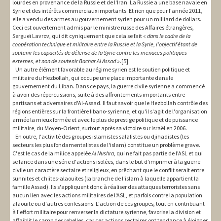
lourdes en provenance de la Russie et de l'Iran. La Russie a une base navale en
Syrie et des intérêts commerciaux importants. Et rien que pour l'année 2011,
elle a vendu des armes au gouvernement syrien pour un milliard de dollars.
Ceci est ouvertement admis par le ministre russe des Affaires étrangères,
Sergueï Lavrov, qui dit cyniquement que cela se fait «
dans le cadre de la
coopération technique et militaire entre la Russie et la Syrie, l'objectif étant de
soutenir les capacités de défense de la Syrie contre les menaces politiques
externes, et non de soutenir Bachar Al Assad
».[5]
Un autre élément favorable au régime syrien est le soutien politique et
militaire du Hezbollah, qui occupe une place importante dans le
gouvernement du Liban. Dans ce pays, la guerre civile syrienne a commencé
à avoir des répercussions, suite à des affrontements importants entre
partisans et adversaires d'Al-Assad. Il faut savoir que le Hezbollah contrôle des
régions entières sur la frontière libano-syrienne, et qu'il s'agit de l'organisation
armée la mieux formée et avec le plus de prestige politique et de puissance
militaire, du Moyen-Orient, surtout après sa victoire sur Israël en 2006.
En outre, l'activité des groupes islamistes salafistes ou djihadistes (les
secteurs les plus fondamentalistes de l'islam) constitue un problème grave.
C'est le cas de la milice appelée
Al Nushra
, qui ne fait pas partie de l'ASL et qui
se lance dans une série d'actions isolées, dans le but d'imprimer à la guerre
civile un caractère sectaire et religieux, en prêchant que le conflit serait entre
sunnites et chiites-alaouites (la branche de l'islam à laquelle appartient la
famille Assad). Ils s'appliquent donc à réaliser des attaques terroristes sans
aucun lien avec les actions militaires de l'ASL, et parfois contre la population
alaouite ou d'autres confessions. L'action de ces groupes, tout en contribuant
à l'effort militaire pour renverser la dictature syrienne, favorise la division et
affaiblit le camp des rebelles, car ces actions sectaires ont tendance à éloigner