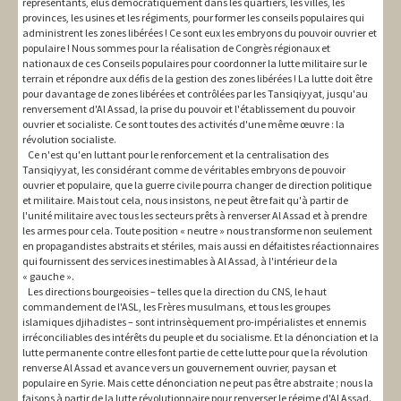
représentants, élus démocratiquement dans les quartiers, les villes, les
provinces, les usines et les régiments, pour former les conseils populaires qui
administrent les zones libérées ! Ce sont eux les embryons du pouvoir ouvrier et
populaire ! Nous sommes pour la réalisation de Congrès régionaux et
nationaux de ces Conseils populaires pour coordonner la lutte militaire sur le
terrain et répondre aux défis de la gestion des zones libérées ! La lutte doit être
pour davantage de zones libérées et contrôlées par les Tansiqiyyat, jusqu'au
renversement d'Al Assad, la prise du pouvoir et l'établissement du pouvoir
ouvrier et socialiste. Ce sont toutes des activités d'une même œuvre : la
révolution socialiste.
Ce n'est qu'en luttant pour le renforcement et la centralisation des
Tansiqiyyat, les considérant comme de véritables embryons de pouvoir
ouvrier et populaire, que la guerre civile pourra changer de direction politique
et militaire. Mais tout cela, nous insistons, ne peut être fait qu'à partir de
l'unité militaire avec tous les secteurs prêts à renverser Al Assad et à prendre
les armes pour cela. Toute position « neutre » nous transforme non seulement
en propagandistes abstraits et stériles, mais aussi en défaitistes réactionnaires
qui fournissent des services inestimables à Al Assad, à l'intérieur de la
« gauche ».
Les directions bourgeoisies – telles que la direction du CNS, le haut
commandement de l'ASL, les Frères musulmans, et tous les groupes
islamiques djihadistes – sont intrinsèquement pro-impérialistes et ennemis
irréconciliables des intérêts du peuple et du socialisme. Et la dénonciation et la
lutte permanente contre elles font partie de cette lutte pour que la révolution
renverse Al Assad et avance vers un gouvernement ouvrier, paysan et
populaire en Syrie. Mais cette dénonciation ne peut pas être abstraite ; nous la
faisons à partir de la lutte révolutionnaire pour renverser le régime d'Al Assad.