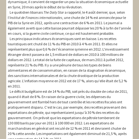
dynamique, il convient de regarder un peu la situation économique actuelle
en Syrie, 20 mois après le début de la révolution.
Le quotidien libanais
The Daily Star
a rapporté, le 4 août dernier, que, selon
l'
Institut de Finances internationales
, une chute de 14 % est annoncée pour le
PIB de la Syrie en 2012, après une contraction de 6 % en 2011. Le journal a
également averti que cette baisse pourrait dépasser les 20 % à la fin de l'année
en cours, si la guerre civile continue, ce qui est hautement probable.
Les principaux indicateurs économiques sont en baisse. Les recettes
touristiques ont chuté de 11 % du PIB en 2010 à 4 % en 2011. Et elles ne
représentent plus que 0,6 % de l'économie syrienne en 2012. L'investissement
étranger direct passera de 1,5 milliard de dollars en 2010 à 100 millions de
dollars en 2012. Le total de la fuite de capitaux, de mars 2011 à juillet 2012,
représente 21 % du PIB. Il y a une pénurie de tous les types de biens
alimentaires et de consommation, en raison de la stagnation économique,
des sanctions internationales et de la chute drastique de la production
agricole. L'inflation moyenne en 2012 est de 17 %, alors qu'elle était de 5,2 %
en 2011.
Le déficit budgétaire est de 14 % du PIB, soit près du double de celui de 2011,
quand il était de 8 %. En raison de la guerre civile, les dépenses du
gouvernement ont flambé hors de tout contrôle et les recettes fiscales ont
pratiquement disparu. C'est le cas, par exemple, des recettes provenant des
exportations de pétrole, qui représentaient jusqu'à 30 % des recettes du
gouvernement. On prévoit que les exportations de pétrole tomberont de
130 000 barils par jour en 2011 à 100 000 en 2012. Les exportations de
marchandises en général ont reculé de 12 % en 2011 et devraient chuter de
20 % cette année. Les importations ont également diminué de 21,5 %, après
une contraction de 14,2 % en 2011.