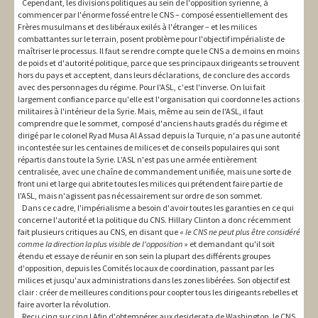
Cependant, les divisions politiques au sein de l'opposition syrienne, à
commencer par l'énorme fossé entre le CNS – composé essentiellement des
Frères musulmans et des libéraux exilés à l'étranger – et les milices
combattantes sur le terrain, posent problème pour l'objectif impérialiste de
maîtriser le processus. Il faut se rendre compte que le CNS a de moins en moins
de poids et d'autorité politique, parce que ses principaux dirigeants se trouvent
hors du pays et acceptent, dans leurs déclarations, de conclure des accords
avec des personnages du régime. Pour l'ASL, c'est l'inverse. On lui fait
largement confiance parce qu'elle est l'organisation qui coordonne les actions
militaires à l'intérieur de la Syrie. Mais, même au sein de l'ASL, il faut
comprendre que le sommet, composé d'anciens hauts gradés du régime et
dirigé par le colonel Ryad Musa Al Assad depuis la Turquie, n'a pas une autorité
incontestée sur les centaines de milices et de conseils populaires qui sont
répartis dans toute la Syrie. L'ASL n'est pas une armée entièrement
centralisée, avec une chaîne de commandement unifiée, mais une sorte de
front uni et large qui abrite toutes les milices qui prétendent faire partie de
l'ASL, mais n'agissent pas nécessairement sur ordre de son sommet.
Dans ce cadre, l'impérialisme a besoin d'avoir toutes les garanties en ce qui
concerne l'autorité et la politique du CNS. Hillary Clinton a donc récemment
fait plusieurs critiques au CNS, en disant que «
le CNS ne peut plus être considéré
comme la direction la plus visible de l'opposition
» et demandant qu'il soit
étendu et essaye de réunir en son sein la plupart des différents groupes
d'opposition, depuis les Comités locaux de coordination, passant par les
milices et jusqu'aux administrations dans les zones libérées. Son objectif est
clair : créer de meilleures conditions pour coopter tous les dirigeants rebelles et
faire avorter la révolution.
Reçu cinq sur cinq ! Afin d'obtempérer aux desiderata de Washington, le CNS