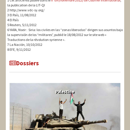
1 Cet article est publié dans le
n°09 (novembre 2012) de Courrier International
,
la publication de la LIT-QI
2 http://www.vdc-sy.org/
3 El País, 11/08/2012
4 El País
5 Reuters, 5/11/2012
6 YARA, Nseir : Siria: los civiles en las “zonas liberadas” dirigen sus asuntos bajo
la supervisión de los “militares”, publié le 18/08/2012 sur le site web «
Traductions de la révolution syrienne ».
7 La Nación, 10/10/2012
8 EFE, 9/11/2012
Dossiers
Palestine