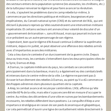
des secteurs entiers de la population syrienne (les alaouites, les chrétiens, etc.)
de la lutte pour renverser le régime et pour faire avancer la révolution.
A cela, s'ajoutent les problèmes dans le camp rebelle lui-même, à
commencer par les directions politique et militaire, bourgeoises et pro-
impérialistes, du Conseil national syrien (CNS) et du sommet de l'ASL, qui ont
déclaré à plusieurs reprises qu'elles soutiendraient une intervention militaire
impérialiste. Et certains secteurs ont annoncé leur volonté de discuter d'un
« gouvernement de transition », sans Al Assad, mais qui pourrait inclure son
vice-président ou un autre personnage de son régime.
Cependant, bien que le régime d'Al Assad continue à détenir la suprématie
militaire, depuis mi-juillet, on peut observer une offensive des rebelles armés
avec d'importantes avancées militaires.
Cela a lieu dans le contexte d'un durcissement de la guerre civile. Depuis
deux ou trois mois, les combats s'intensifient dans les deux principales villes de
la Syrie, Damas et Alep.
A Damas, la capitale millénaire du pays, les combats se concentrent
principalement dans la banlieue, mais il y a également eu des combats brefs
et intenses dans le centre-même de la ville. Le régime ne parvient pas à
écraser le harcèlement des rebelles à Damas, au point qu'il a dû commencer
des frappes aériennes dans plusieurs quartiers de la capitale.
A Alep, le combat avance et recule par centimètres. L'ASL affirme qu'elle
contrôle 60 % de la ville, mais elle n'a pas encore été en mesure d'occuper le
centre. Au milieu des décombres d'une ville en ruines par les bombardements
incessants, les rebelles défendent leurs positions. La conquête d'Alep a une
importance stratégique en raison de son poids économique et géopolitique,
car cela permettrait d'ouvrir une ligne de ravitaillement reliée directement à