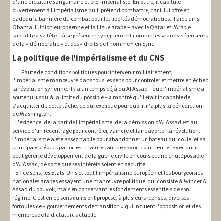
d'une dictature sanguinaire et pro-impérialiste. En outre, il capitule
ouvertement à l'impérialisme qu'il prétend combattre, car il lui offre en
cadeau la bannière du combat pour les libertés démocratiques. Il aide ainsi
Obama, l'Union européenne et la Ligue arabe – avec le Qatar et l'Arabie
saoudite à sa tête – à se présenter cyniquement comme les grands défenseurs
de la « démocratie » et des « droits de l'homme » en Syrie.
La politique de l'impérialisme et du CNS
Faute de conditions politiques pour intervenir militairement,
l'impérialisme manœuvre dans tous les sens pour contrôler et mettre en échec
la révolution syrienne. Il y a un temps déjà qu'Al Assad – que l'impérialisme a
soutenu jusqu'à la limite du possible – a montré qu'il était incapable de
s'acquitter de cette tâche, ce qui explique pourquoi il n'a plus la bénédiction
de Washington.
L'exigence, de la part de l'impérialisme, de la démission d'Al Assad est au
service d'un recentrage pour contrôler, vaincre et faire avorter la révolution.
L'impérialisme a été assez habile pour abandonner un bateau qui coule, et sa
principale préoccupation est maintenant de savoir comment et avec qui il
peut gérer le développement de la guerre civile en cours et une chute possible
d'Al Assad, de sorte que ses intérêts soient en sécurité.
En ce sens, les Etats-Unis et tout l'impérialisme européen et les bourgeoisies
nationales arabes essayent une manœuvre politique, qui consiste à évincer Al
Assad du pouvoir, mais en conservant les fondements essentiels de son
régime. C'est en ce sens qu'ils ont proposé, à plusieurs reprises, diverses
formules de « gouvernements de transition » qui incluent l'opposition et des
membres de la dictature actuelle.