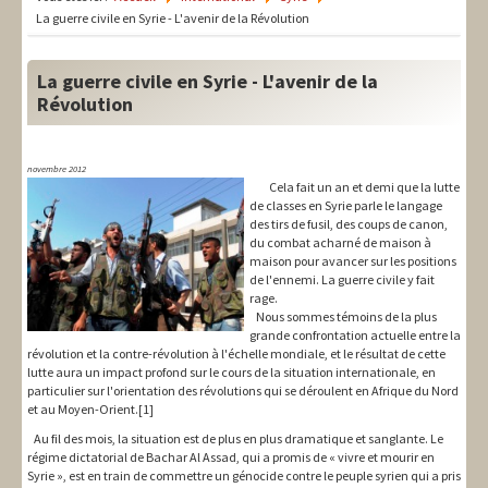
LIT-QI
La guerre civile en Syrie - L'avenir de la Révolution
Théorie
La guerre civile en Syrie - L'avenir de la
National
Révolution
Europe
novembre 2012
International
Cela fait un an et demi que la lutte
de classes en Syrie parle le langage
des tirs de fusil, des coups de canon,
Syndical
du combat acharné de maison à
maison pour avancer sur les positions
Social
de l'ennemi. La guerre civile y fait
rage.
Thèmes
Nous sommes témoins de la plus
grande confrontation actuelle entre la
révolution et la contre-révolution à l'échelle mondiale, et le résultat de cette
lutte aura un impact profond sur le cours de la situation internationale, en
particulier sur l'orientation des révolutions qui se déroulent en Afrique du Nord
et au Moyen-Orient.[1]
Au fil des mois, la situation est de plus en plus dramatique et sanglante. Le
régime dictatorial de Bachar Al Assad, qui a promis de « vivre et mourir en
Syrie », est en train de commettre un génocide contre le peuple syrien qui a pris