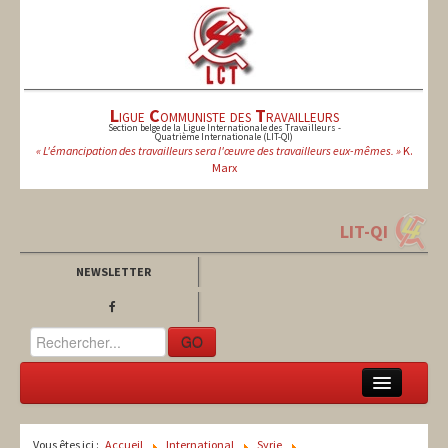
L
igue
C
ommuniste des
T
ravailleurs
Section belge de la Ligue Internationale des Travailleurs -
Quatrième Internationale (LIT-QI)
« L'émancipation des travailleurs sera l'œuvre des travailleurs eux-mêmes. »
K.
Marx
LIT-QI
NEWSLETTER
GO
LCT
Vous êtes ici :
Accueil
International
Syrie