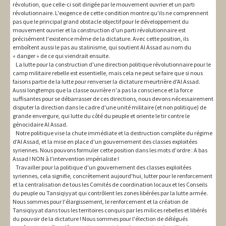
révolution, que celle-ci soit dirigée par le mouvement ouvrier et un parti
révolutionnaire. L'exigence de cette condition montre qu'ils ne comprennent
pas que le principal grand obstacle objectif pour le développement du
mouvement ouvrier et la construction d'un parti révolutionnaire est
précisément l'existence même de la dictature. Avec cette position, ils
emboîtent aussi le pas au stalinisme, qui soutient Al Assad au nom du
« danger » de ce qui viendrait ensuite.
La lutte pour la construction d'une direction politique révolutionnaire pour le
camp militaire rebelle est essentielle, mais cela ne peut se faire que si nous
faisons partie de la lutte pour renverser la dictature meurtrière d'Al Assad.
Aussi longtemps que la classe ouvrière n'a pas la conscience et la force
suffisantes pour se débarrasser de ces directions, nous devons nécessairement
disputer la direction dans le cadre d'une unité militaire (et non politique) de
grande envergure, qui lutte du côté du peuple et oriente le tir contre le
génocidaire Al Assad.
Notre politique vise la chute immédiate et la destruction complète du régime
d'Al Assad, et la mise en place d'un gouvernement des classes exploitées
syriennes. Nous pouvons formuler cette position dans les mots d'ordre : A bas
Assad ! NON à l'intervention impérialiste !
Travailler pour la politique d'un gouvernement des classes exploitées
syriennes, cela signifie, concrètement aujourd'hui, lutter pour le renforcement
et la centralisation de tous les Comités de coordination locaux et les Conseils
du peuple ou Tansiqiyyat qui contrôlent les zones libérées par la lutte armée.
Nous sommes pour l'élargissement, le renforcement et la création de
Tansiqiyyat dans tous les territoires conquis par les milices rebelles et libérés
du pouvoir de la dictature ! Nous sommes pour l'élection de délégués