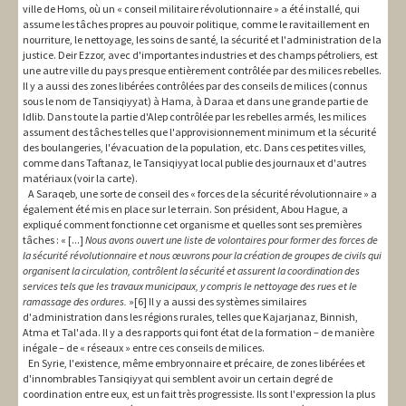
ville de Homs, où un « conseil militaire révolutionnaire » a été installé, qui
assume les tâches propres au pouvoir politique, comme le ravitaillement en
nourriture, le nettoyage, les soins de santé, la sécurité et l'administration de la
justice. Deir Ezzor, avec d'importantes industries et des champs pétroliers, est
une autre ville du pays presque entièrement contrôlée par des milices rebelles.
Il y a aussi des zones libérées contrôlées par des conseils de milices (connus
sous le nom de Tansiqiyyat) à Hama, à Daraa et dans une grande partie de
Idlib. Dans toute la partie d'Alep contrôlée par les rebelles armés, les milices
assument des tâches telles que l'approvisionnement minimum et la sécurité
des boulangeries, l'évacuation de la population, etc. Dans ces petites villes,
comme dans Taftanaz, le Tansiqiyyat local publie des journaux et d'autres
matériaux (voir la carte).
A Saraqeb, une sorte de conseil des « forces de la sécurité révolutionnaire » a
également été mis en place sur le terrain. Son président, Abou Hague, a
expliqué comment fonctionne cet organisme et quelles sont ses premières
tâches : « [...]
Nous avons ouvert une liste de volontaires pour former des forces de
la sécurité révolutionnaire et nous œuvrons pour la création de groupes de civils qui
organisent la circulation, contrôlent la sécurité et assurent la coordination des
services tels que les travaux municipaux, y compris le nettoyage des rues et le
ramassage des ordures.
»[6] Il y a aussi des systèmes similaires
d'administration dans les régions rurales, telles que Kajarjanaz, Binnish,
Atma et Tal'ada. Il y a des rapports qui font état de la formation – de manière
inégale – de « réseaux » entre ces conseils de milices.
En Syrie, l'existence, même embryonnaire et précaire, de zones libérées et
d'innombrables Tansiqiyyat qui semblent avoir un certain degré de
coordination entre eux, est un fait très progressiste. Ils sont l'expression la plus