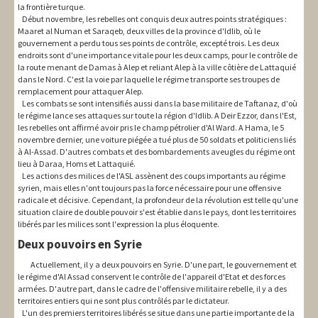
la frontière turque.
Début novembre, les rebelles ont conquis deux autres points stratégiques :
Maaret al Numan et Saraqeb, deux villes de la province d'Idlib, où le
gouvernement a perdu tous ses points de contrôle, excepté trois. Les deux
endroits sont d'une importance vitale pour les deux camps, pour le contrôle de
la route menant de Damas à Alep et reliant Alep à la ville côtière de Lattaquié
dans le Nord. C'est la voie par laquelle le régime transporte ses troupes de
remplacement pour attaquer Alep.
Les combats se sont intensifiés aussi dans la base militaire de Taftanaz, d'où
le régime lance ses attaques sur toute la région d'Idlib. A Deir Ezzor, dans l'Est,
les rebelles ont affirmé avoir pris le champ pétrolier d'Al Ward. A Hama, le 5
novembre dernier, une voiture piégée a tué plus de 50 soldats et politiciens liés
à Al-Assad. D'autres combats et des bombardements aveugles du régime ont
lieu à Daraa, Homs et Lattaquié.
Les actions des milices de l'ASL assènent des coups importants au régime
syrien, mais elles n'ont toujours pas la force nécessaire pour une offensive
radicale et décisive. Cependant, la profondeur de la révolution est telle qu'une
situation claire de double pouvoir s'est établie dans le pays, dont les territoires
libérés par les milices sont l'expression la plus éloquente.
Deux pouvoirs en Syrie
Actuellement, il y a deux pouvoirs en Syrie. D'une part, le gouvernement et
le régime d'Al Assad conservent le contrôle de l'appareil d'Etat et des forces
armées. D'autre part, dans le cadre de l'offensive militaire rebelle, il y a des
territoires entiers qui ne sont plus contrôlés par le dictateur.
L'un des premiers territoires libérés se situe dans une partie importante de la