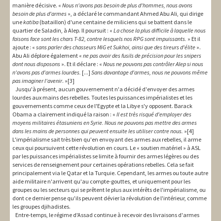
manière décisive. «
Nous n'avons pas besoin de plus d'hommes, nous avons
besoin de plus d'armes
», a déclaré le commandant Ahmed Abu Ali, qui dirige
une
katiba
(bataillon) d'une centaine de miliciens qui se battent dans le
quartier de Saladin, à Alep. Il poursuit : «
La chose la plus difficile à laquelle nous
faisons face sont les chars T-82, contre lesquels nos RPG sont impuissants.
» Et il
ajoute : «
sans parler des chasseurs MiG et Sukhoi, ainsi que des tireurs d'élite
».
Abu Ali déplore également «
ne pas avoir des fusils de précision pour les snipers
dont nous disposons
». Et il déclare : «
Nous ne pouvons pas contrôler Alep si nous
n'avons pas d'armes lourdes.
[...]
Sans davantage d'armes, nous ne pouvons même
pas imaginer l'avenir
. »[3]
Jusqu'à présent, aucun gouvernement n'a décidé d'envoyer des armes
lourdes aux mains des rebelles. Toutes les puissances impérialistes et les
gouvernements comme ceux de l'Egypte et la Libye s'y opposent. Barack
Obama a clairement indiqué la raison : «
Il est très risqué d'employer des
moyens militaires étasuniens en Syrie. Nous ne pouvons pas mettre des armes
dans les mains de personnes qui peuvent ensuite les utiliser contre nous.
»[4]
L'impérialisme sait très bien qu'en envoyant des armes aux rebelles, il arme
ceux qui poursuivent cette révolution en cours. Le « soutien matériel » à ASL
par les puissances impérialistes se limite à fournir des armes légères ou des
services de renseignement pour certaines opérations rebelles. Cela se fait
principalement via le Qatar et la Turquie. Cependant, les armes ou toute autre
aide militaire n'arrivent qu'au compte-gouttes, et uniquement pour les
groupes ou les secteurs qui se prêtent le plus aux intérêts de l'impérialisme, ou
dont ce dernier pense qu'ils peuvent dévier la révolution de l'intérieur, comme
les groupes djihadistes.
Entre-temps, le régime d'Assad continue à recevoir des livraisons d'armes