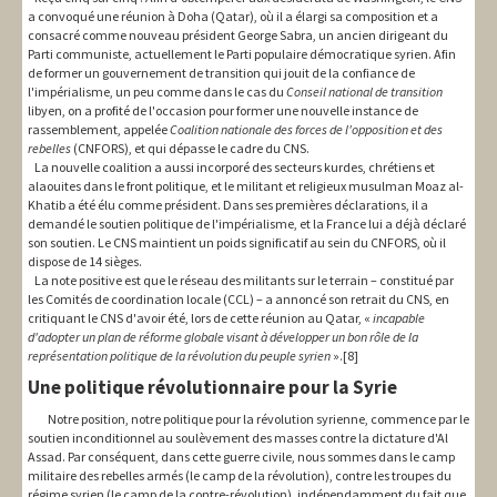
a convoqué une réunion à Doha (Qatar), où il a élargi sa composition et a
consacré comme nouveau président George Sabra, un ancien dirigeant du
Parti communiste, actuellement le Parti populaire démocratique syrien. Afin
de former un gouvernement de transition qui jouit de la confiance de
l'impérialisme, un peu comme dans le cas du
Conseil national de transition
libyen, on a profité de l'occasion pour former une nouvelle instance de
rassemblement, appelée
Coalition nationale des forces de l'opposition et des
rebelles
(CNFORS), et qui dépasse le cadre du CNS.
La nouvelle coalition a aussi incorporé des secteurs kurdes, chrétiens et
alaouites dans le front politique, et le militant et religieux musulman Moaz al-
Khatib a été élu comme président. Dans ses premières déclarations, il a
demandé le soutien politique de l'impérialisme, et la France lui a déjà déclaré
son soutien. Le CNS maintient un poids significatif au sein du CNFORS, où il
dispose de 14 sièges.
La note positive est que le réseau des militants sur le terrain – constitué par
les Comités de coordination locale (CCL) – a annoncé son retrait du CNS, en
critiquant le CNS d'avoir été, lors de cette réunion au Qatar, «
incapable
d'adopter un plan de réforme globale visant à développer un bon rôle de la
représentation politique de la révolution du peuple syrien
».[8]
Une politique révolutionnaire pour la Syrie
Notre position, notre politique pour la révolution syrienne, commence par le
soutien inconditionnel au soulèvement des masses contre la dictature d'Al
Assad. Par conséquent, dans cette guerre civile, nous sommes dans le camp
militaire des rebelles armés (le camp de la révolution), contre les troupes du
régime syrien (le camp de la contre-révolution), indépendamment du fait que