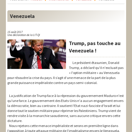
LIT-QI
Théorie
Venezuela
National
15 août 2017
Une déclaration de la LIT-QI
Europe
Trump, pas touche au
International
Venezuela !
Syndical
Le président étasunien, Donald
Trump, a déclaré qu'il n'excluait pas
« l'option militaire » au Venezuela
Social
pour résoudre la crise du pays. Il s’agit d’une menace de la part de la plus
grande puissance impérialiste contre un pays semi-colonial.
Thèmes
La justification de Trump face à la répression du gouvernement Maduro n'est
qu'une farce. Le gouvernement des Etats-Unis n'a aucun engagement envers
la démocratie, bien au contraire. Il soutient l'Etat nazi-fasciste d'Israël et lui
donne tout le soutien militaire pour réprimer les Palestiniens. Trump vient de
rendre visite à la monarchie saoudienne, sans aucune critique envers cette
dictature.
Nous rejetons cette menace impérialiste et serons en première ligne dans
l’opposition à toute attaque militaire de l'impérialisme envers le Venezuela.