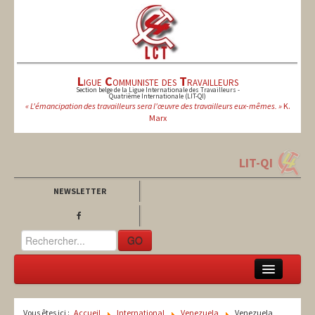
L
igue
C
ommuniste des
T
ravailleurs
Section belge de la Ligue Internationale des Travailleurs -
Quatrième Internationale (LIT-QI)
« L'émancipation des travailleurs sera l'œuvre des travailleurs eux-mêmes. »
K.
Marx
LIT-QI
NEWSLETTER
GO
LCT
Vous êtes ici :
Accueil
International
Venezuela
Venezuela