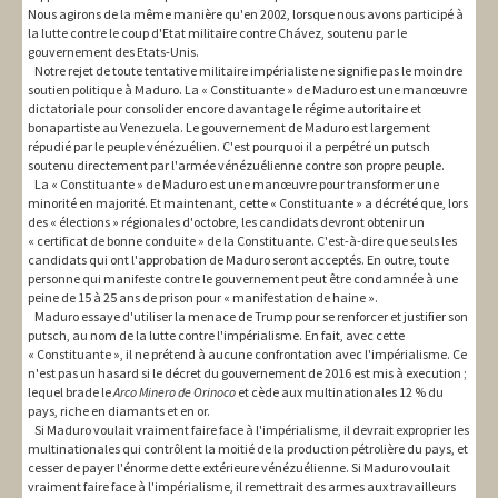
Nous agirons de la même manière qu'en 2002, lorsque nous avons participé à
la lutte contre le coup d'Etat militaire contre Chávez, soutenu par le
gouvernement des Etats-Unis.
Notre rejet de toute tentative militaire impérialiste ne signifie pas le moindre
soutien politique à Maduro. La « Constituante » de Maduro est une manœuvre
dictatoriale pour consolider encore davantage le régime autoritaire et
bonapartiste au Venezuela. Le gouvernement de Maduro est largement
répudié par le peuple vénézuélien. C'est pourquoi il a perpétré un putsch
soutenu directement par l'armée vénézuélienne contre son propre peuple.
La « Constituante » de Maduro est une manœuvre pour transformer une
minorité en majorité. Et maintenant, cette « Constituante » a décrété que, lors
des « élections » régionales d'octobre, les candidats devront obtenir un
« certificat de bonne conduite » de la Constituante. C'est-à-dire que seuls les
candidats qui ont l'approbation de Maduro seront acceptés. En outre, toute
personne qui manifeste contre le gouvernement peut être condamnée à une
peine de 15 à 25 ans de prison pour « manifestation de haine ».
Maduro essaye d'utiliser la menace de Trump pour se renforcer et justifier son
putsch, au nom de la lutte contre l'impérialisme. En fait, avec cette
« Constituante », il ne prétend à aucune confrontation avec l'impérialisme. Ce
n'est pas un hasard si le décret du gouvernement de 2016 est mis à execution ;
lequel brade le
Arco Minero de Orinoco
et cède aux multinationales 12 % du
pays, riche en diamants et en or.
Si Maduro voulait vraiment faire face à l'impérialisme, il devrait exproprier les
multinationales qui contrôlent la moitié de la production pétrolière du pays, et
cesser de payer l'énorme dette extérieure vénézuélienne. Si Maduro voulait
vraiment faire face à l'impérialisme, il remettrait des armes aux travailleurs