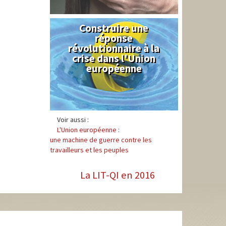
Construire une
Syndical
réponse
révolutionnaire à la
crise dans l'Union
européenne
Voir aussi :
L'Union européenne :
une machine de guerre contre les
travailleurs et les peuples
La LIT-QI en 2016