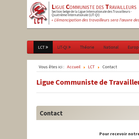
L
igue
C
ommuniste des
T
ravailleurs
Section belge de la Ligue Internationale des Travailleurs -
Quatrième Internationale (LIT-QI)
« L'émancipation des travailleurs sera l'œuvre de
LCT
LIT-QI
Théorie
National
Europ
Vous êtes ici :
Accueil
LCT
Contact
Ligue Communiste de Travaille
Contact
Pour recevoir notre