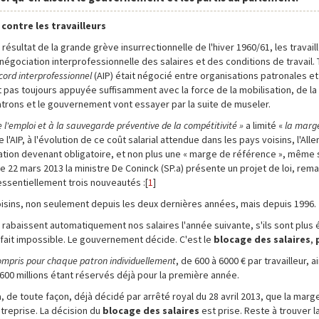
 contre les travailleurs
ésultat de la grande grève insurrectionnelle de l'hiver 1960/61, les travail
négociation interprofessionnelle des salaires et des conditions de travail.
cord interprofessionnel
(AIP) était négocié entre organisations patronales et
t pas toujours appuyée suffisamment avec la force de la mobilisation, de la
 patrons et le gouvernement vont essayer par la suite de museler.
e l'emploi et à la sauvegarde préventive de la compétitivité »
a limité «
la marg
 l'AIP, à l'évolution de ce coût salarial attendue dans les pays voisins, l'All
mitation devenant obligatoire, et non plus une « marge de référence », même si
 22 mars 2013 la ministre De Coninck (SP.a) présente un projet de loi, rema
essentiellement trois nouveautés :[
1
]
 voisins, non seulement depuis les deux dernières années, mais depuis 1996.
 rabaissent automatiquement nos salaires l'année suivante, s'ils sont plus
fait impossible. Le gouvernement décide. C'est le
blocage des salaires
,
ompris pour chaque patron individuellement
, de 600 à 6000 € par travailleur, 
600 millions étant réservés déjà pour la première année.
 de toute façon, déjà décidé par arrêté royal du 28 avril 2013, que la marge
treprise. La décision du
blocage des salaires
est prise. Reste à trouver l