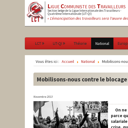
L
igue
C
ommuniste des
T
ravailleurs
Section belge de la Ligue Internationale des Travailleurs -
Quatrième Internationale (LIT-QI)
« L'émancipation des travailleurs sera l'œuvre de
LCT
LIT-QI
Théorie
National
Europ
Vous êtes ici :
Accueil
National
Mobilisons-nous
Mobilisons-nous contre le blocage 
Novembre 2013
On ne 
parce qu
salarial
crise, q