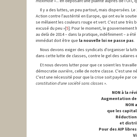
maximale
»... en déposant une plainte auprès de l'OIT, qu
Il y a des luttes, un peu partout, mais dispersées. L
Action contre l'austérité en Europe, qui ont eu le sout
se mêlaient les couleurs rouge et vert. C'est une très 
excusé du peu »[
5
]. Pour le moment, le gouvernement hés
au delà de 2014 – dans la pratique, indéfiniment – a été é
immédiat doit être que
la nouvelle loi ne passe pas
.
Nous devons exiger des syndicats d'organiser la lutte 
dans cette lutte de classes, contre le gel des salaires e
Et nous devons lutter pour que ce soient les travaille
démocratie
ouvrière
, celle de notre classe. C'est une 
C'est une nécessité pour que la crise soit payée par ce
constitution d'une société sans classes
».
NON à la révi
Augmentation des 
NON a
que les capital
Réduction 
et distr
Pour des AIP libres
Vi