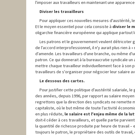
l'imposer aux travailleurs en maintenant une apparence d
Diviser les travailleurs
Pour appliquer ces nouvelles mesures d'austérité, l
Et le moyen essentiel pour cela consiste à
diviser le 
oligarchie financière européenne qui applique partout
Les patrons et le gouvernement veulent détricoter gr
de l'accord interprofessionnel, il n'y aurait plus rien à
d'amende. Les travailleurs d'une branche, ou même d'un
patron. Ce qui donnerait à la bureaucratie syndicale un
mettre chaque travailleur individuellement face à son pat
travailleurs de s'organiser pour négocier leur salaire av
Le dessous des cartes.
Pour justifier cette politique d'austérité salariale, 
des années, depuis 1996, par rapport au salaire moyen d
regrettons que la direction des syndicats ne remette 
capitaliste, où le but même de toute l'activité économi
en plus réduite,
le salaire est l'enjeu même de la lu
doit-il céder à ces travailleurs, et quelle partie parvien
la quantité de richesse produite par heure de travail –
toujours le patron, le propriétaire des outils de travail,