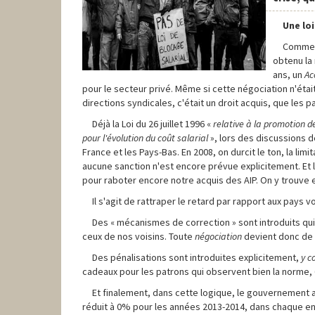
Une loi
Comme r
obtenu la 
ans, un
Ac
pour le secteur privé. Même si cette négociation n'étai
directions syndicales, c'était un droit acquis, que les
Déjà la Loi du 26 juillet 1996 «
relative à la promotion d
pour l'évolution du coût salarial
», lors des discussions de
France et les Pays-Bas. En 2008, on durcit le ton, la li
aucune sanction n'est encore prévue explicitement. Et le
pour raboter encore notre acquis des AIP. On y trouve 
Il s'agit de rattraper le retard par rapport aux pays
Des « mécanismes de correction » sont introduits qui
ceux de nos voisins. Toute
négociation
devient donc de 
Des pénalisations sont introduites explicitement,
y c
cadeaux pour les patrons qui observent bien la norme, 
Et finalement, dans cette logique, le gouvernement a,
réduit à 0% pour les années 2013-2014, dans chaque en