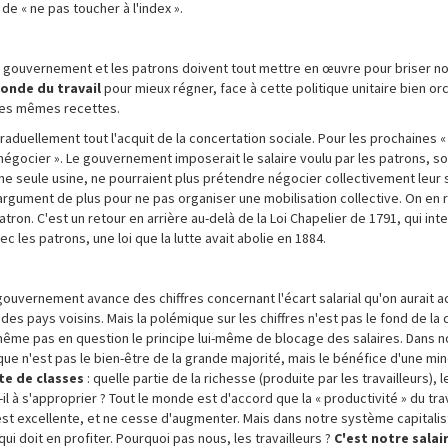
e « ne pas toucher à l'index ».
e gouvernement et les patrons doivent tout mettre en œuvre pour briser no
monde du travail
pour mieux régner, face à cette politique unitaire bien o
 les mêmes recettes.
aduellement tout l'acquit de la concertation sociale. Pour les prochaines «
 « négocier ». Le gouvernement imposerait le salaire voulu par les patrons, s
e seule usine, ne pourraient plus prétendre négocier collectivement leur s
 argument de plus pour ne pas organiser une mobilisation collective. On en 
ron. C'est un retour en arrière au-delà de la Loi Chapelier de 1791, qui inte
ec les patrons, une loi que la lutte avait abolie en 1884.
le gouvernement avance des chiffres concernant l'écart salarial qu'on aurait a
es pays voisins. Mais la polémique sur les chiffres n'est pas le fond de la
même pas en question le principe lui-même de blocage des salaires. Dans n
que n'est pas le bien-être de la grande majorité, mais le bénéfice d'une min
tte de classes
: quelle partie de la richesse (produite par les travailleurs), l
t-il à s'approprier ? Tout le monde est d'accord que la « productivité » du tra
 est excellente, et ne cesse d'augmenter. Mais dans notre système capitalis
 qui doit en profiter. Pourquoi pas nous, les travailleurs ?
C'est notre salai