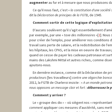
augmenter
au fur et à mesure que nous produisons da
Ce qu'il nous faut, c'est «
la constitution d'une société 
dit la
Déclaration de principes de la FGTB
, de 1945.
Comment sortir de cette logique d'exploitation
D'aucuns soulèvent qu'il s'agit essentiellement d'amé
par exemple, par une «
taxe des millionnaires
»[
2
]. Nous
pour créer de l'emploi, pour améliorer nos conditions d
travail sans perte de salaire, et la redistribution de l'
les hôpitaux, les CPAS, et la mise en oeuvre de travau
quand on cesse de payer les cadeaux patronaux et surtou
mains des Lakshmi Mittal et autres riches, comme disent 
ajoutons-nous.
En dernière instance, comme dit la Déclaration de prin
producteurs
[les travailleurs]
contre une oligarchie banca
2012, la FGTB de Charleroi insiste : «
A un monde patronal
nous opposons un message clair et fort :
débarrassez le 
Comment y arriver ?
Le « groupe des dix » – où siègent nos « représentan
comment
appliquer ces mesures d'austérité, sans mett