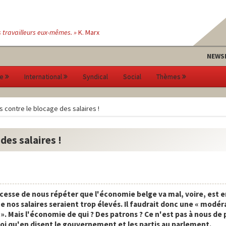
s travailleurs eux-mêmes. »
K. Marx
NEWS
e
International
Syndical
Social
Thèmes
 contre le blocage des salaires !
des salaires !
cesse de nous répéter que l'économie belge va mal, voire, est 
e nos salaires seraient trop élevés. Il faudrait donc une « modér
e ». Mais l'économie de qui ? Des patrons ? Ce n'est pas à nous de 
uoi qu'en disent le gouvernement et les partis au parlement.