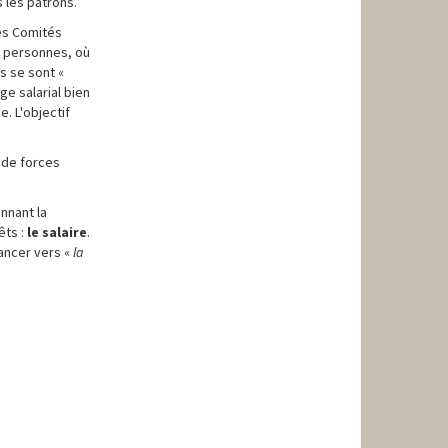
s les patrons.
 des Comités
00 personnes, où
s se sont «
ge salarial bien
e. L'objectif
t de forces
ennant la
êts :
le salaire
.
vancer vers «
la