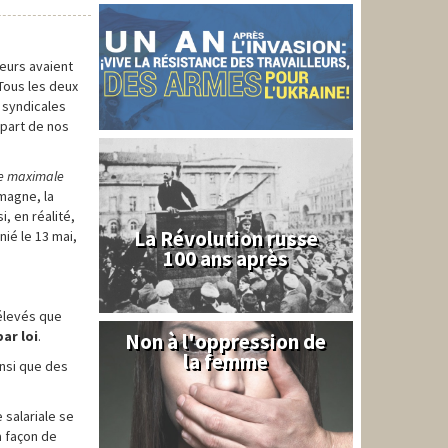
leurs avaient
 Tous les deux
 syndicales
 part de nos
e maximale
emagne, la
, en réalité,
La Révolution russe
nié le 13 mai,
100 ans après
 élevés que
par loi
.
Non à l'oppression de
Syrie
la femme
ainsi que des
 salariale se
a façon de