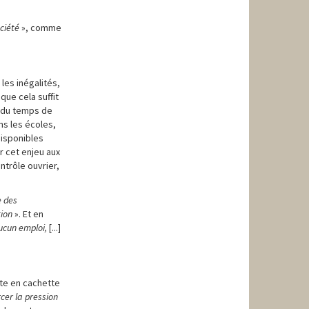
ociété
», comme
es inégalités,
que cela suffit
n du temps de
ans les écoles,
disponibles
r cet enjeu aux
ntrôle ouvrier,
e des
tion
». Et en
ucun emploi,
[...]
ute en cachette
cer la pression