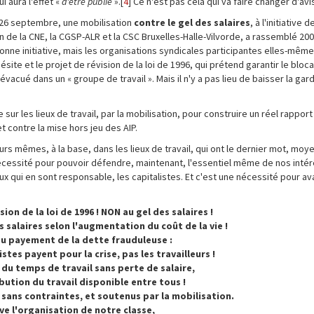
i aura l'effet «
d'être publié
».[
4
] Ce n'est pas cela qui va faire changer d'avi
e 26 septembre, une mobilisation
contre le gel des salaires
, à l'initiative
ien de la CNE, la CGSP-ALR et la CSC Bruxelles-Halle-Vilvorde, a rassemblé 2
bonne initiative, mais les organisations syndicales participantes elles-même
ite et le projet de révision de la loi de 1996, qui prétend garantir le bloca
vacué dans un « groupe de travail ». Mais il n'y a pas lieu de baisser la gard
sur les lieux de travail, par la mobilisation, pour construire un réel rappor
t contre la mise hors jeu des AIP.
urs mêmes, à la base, dans les lieux de travail, qui ont le dernier mot, moy
nécessité pour pouvoir défendre, maintenant, l'essentiel même de nos intér
ux qui en sont responsable, les capitalistes. Et c'est une nécessité pour a
sion de la loi de 1996 ! NON au gel des salaires !
salaires selon l'augmentation du coût de la vie !
u payement de la dette frauduleuse :
istes payent pour la crise, pas les travailleurs !
du temps de travail sans perte de salaire,
ibution du travail disponible entre tous !
 sans contraintes, et soutenus par la mobilisation.
ve l'organisation de notre classe,