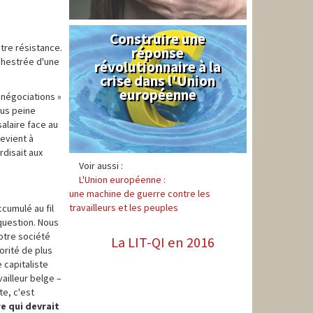
Construire une
Syndical
tre résistance.
réponse
rchestrée d'une
révolutionnaire à la
crise dans l'Union
européenne
 négociations »
ous peine
alaire face au
revient à
rdisait aux
Voir aussi :
L'Union européenne :
une machine de guerre contre les
travailleurs et les peuples
ccumulé au fil
 question. Nous
otre société
La LIT-QI en 2016
orité de plus
e capitaliste
vailleur belge –
te, c'est
re qui devrait