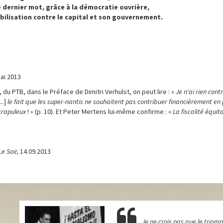
e dernier mot, grâce à la démocratie ouvrière,
obilisation contre le capital et son gouvernement.
mai 2013
du PTB, dans le Préface de Dimitri Verhulst, on peut lire : «
Je n'ai rien contr
...]
le fait que les super-nantis ne souhaitent pas contribuer financièrement en
crapuleux
! » (p. 10). Et Peter Mertens lui-même confirme : «
La fiscalité équit
Le Soir,
14.09.2013
Je ne crois pas que le triomp