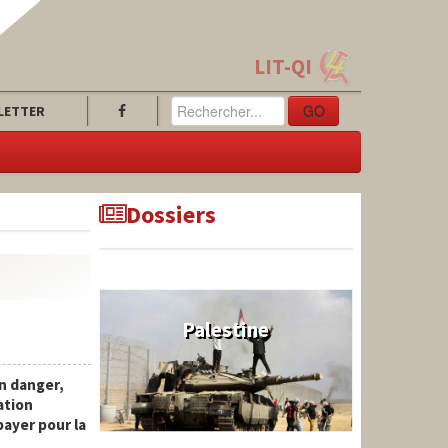
LIT-QI
GO
LETTER
Dossiers
Palestine
en danger,
ation
payer pour la