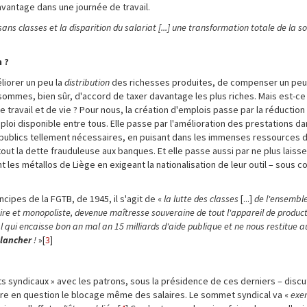
vantage dans une journée de travail.
sans classes et la disparition du salariat [...] une transformation totale de la s
 ?
liorer un peu la
distribution
des richesses produites, de compenser un peu l
 sommes, bien sûr, d'accord de taxer davantage les plus riches. Mais est-ce 
e travail et de vie ? Pour nous, la création d'emplois passe par la réductio
emploi disponible entre tous. Elle passe par l'amélioration des prestations d
x publics tellement nécessaires, en puisant dans les immenses ressources 
t la dette frauduleuse aux banques. Et elle passe aussi par ne plus laisse
les métallos de Liège en exigeant la nationalisation de leur outil – sous co
cipes de la FGTB, de 1945, il s'agit de «
la lutte des classes
[...]
de l'ensembl
ire et monopoliste, devenue maîtresse souveraine de tout l'appareil de produc
 qui encaisse bon an mal an 15 milliards d'aide publique et ne nous restitue a
plancher
!
»[
3
]
ts syndicaux » avec les patrons, sous la présidence de ces derniers – disc
re en question le blocage même des salaires. Le sommet syndical va «
exer