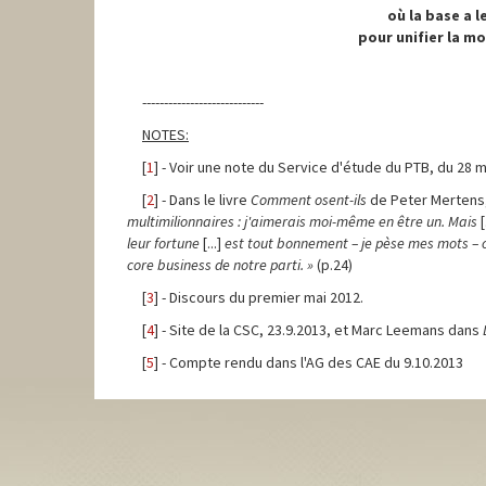
où la base a l
pour unifier la m
----------------------------
NOTES:
[
1
] - Voir une note du Service d'étude du PTB, du 28 
[
2
] - Dans le livre
Comment osent-ils
de Peter Mertens, 
multimilionnaires : j'aimerais moi-même en être un. Mais
[
leur fortune
[...]
est tout bonnement – je pèse mes mots – 
core business de notre parti. »
(p.24)
[
3
] - Discours du premier mai 2012.
[
4
] - Site de la CSC, 23.9.2013, et Marc Leemans dans
[
5
] - Compte rendu dans l'AG des CAE du 9.10.2013