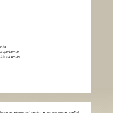
e les
 proportion de
able est un des
he du socialisme soit inévitable. Je crois que le résultat