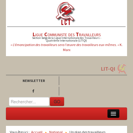
L
igue
C
ommuniste des
T
ravailleurs
Section belge de la Ligue Internationale des Travailleurs -
Quatrième Internationale (LIT-QI)
« L'émancipation des travailleurs sera l'œuvre des travailleurs eux-mêmes. »
K.
Marx
LIT-QI
NEWSLETTER
GO
LCT
Vous êtes ici :
Accueil
National
Un plan des travailleurs