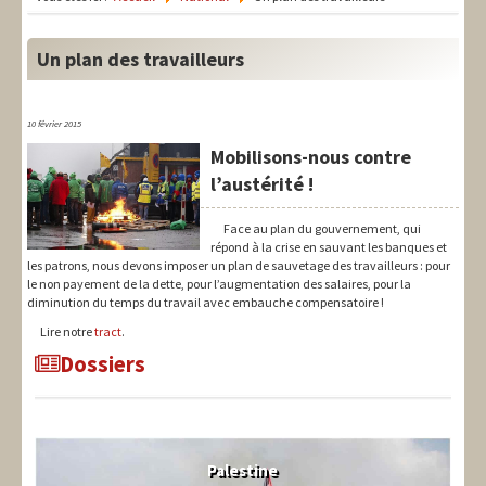
LIT-QI
Théorie
Un plan des travailleurs
National
10 février 2015
Europe
Mobilisons-nous contre
l’austérité !
International
Syndical
Face au plan du gouvernement, qui
répond à la crise en sauvant les banques et
les patrons, nous devons imposer un plan de sauvetage des travailleurs : pour
Social
le non payement de la dette, pour l’augmentation des salaires, pour la
diminution du temps du travail avec embauche compensatoire !
Thèmes
Lire notre
tract
.
Dossiers
Palestine