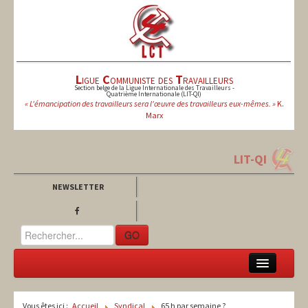
L
igue
C
ommuniste des
T
ravailleurs
Section belge de la Ligue Internationale des Travailleurs -
Quatrième Internationale (LIT-QI)
« L'émancipation des travailleurs sera l'œuvre des travailleurs eux-mêmes. »
K.
Marx
LIT-QI
NEWSLETTER
GO
LCT
Vous êtes ici :
Accueil
Syndical
65 h par semaine ?