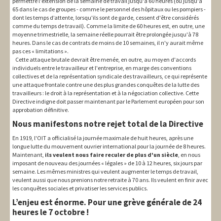
permettre l'extension de la semaine de travail jusqu'à 60 heures (ou jusqu'à
65 dans le cas de groupes - comme le personnel des hôpitaux ou les pompiers -
dont les temps d’attente, lorsqu'ils sont de garde, cessent d'être considérés
comme du temps de travail). Comme la limite de 60 heures est, en outre, une
moyenne trimestrielle, la semaine réelle pourrait être prolongée jusqu'à 78
heures. Dans le cas de contrats de moins de 10 semaines, il n'y aurait même
pas ces « limitations ».
Cette attaque brutale devrait être menée, en outre, au moyen d'accords
individuels entre le travailleur et l'entreprise, en marge des conventions
collectives et de la représentation syndicale des travailleurs, ce qui représente
une attaque frontale contre une des plus grandes conquêtes de la lutte des
travailleurs : le droit à la représentation et à la négociation collective. Cette
Directive indigne doit passer maintenant par le Parlement européen pour son
approbation définitive.
Nous manifestons notre rejet total de la Directive
En 1919, l'OIT a officialisé la journée maximale de huit heures, après une
longue lutte du mouvement ouvrier international pour la journée de 8 heures.
Maintenant,
ils veulent nous faire reculer de plus d'un siècle
, en nous
imposant de nouveau des journées « légales » de 10 à 12 heures, six jours par
semaine. Les mêmes ministres qui veulent augmenter le temps de travail,
veulent aussi que nous prenions notre retraite à 70 ans. Ils veulent en finir avec
les conquêtes sociales et privatiser les services publics.
L’enjeu est énorme. Pour une grève générale de 24
heures le 7 octobre !