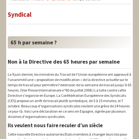
LIT-QI
Syndical
Théorie
National
Europe
65 h par semaine ?
International
Non à la Directive des 65 heures par semaine
Syndical
Le 9 juin dernier, les ministres du Travail de l'Union européenne ont approuvé à
Social
l'unanimité une « proposition de modification » de la directive actuelle sur le
temps de travail pour permettre l'extension de la semaine de travail jusqu'à 65
Thèmes
heures. (Voir Presse Internationale n°60 de juillet 2008.) La lutte contre cette
Directive s'organise en Europe. La Confédération Européenne des Syndicats
(CES) propose un arrêt de travail plutôt symbolique, de 5 à 15 minutes, le 7
octobre. Beaucoup d'organisations syndicales veulent une grève de 24 heures
ce jour-là. Voici une déclaration en ce sens en Espagne, signée par plusieurs
dizaines d'organisations syndicales.
Ils veulent nous faire reculer d’un siècle
Cette nouvelle Directive autorise les Etats membres à changer leurs lois pour