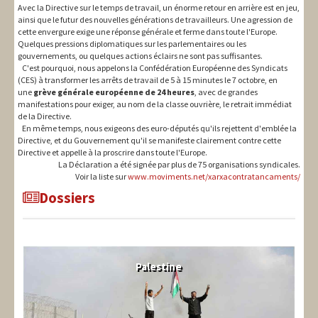
Avec la Directive sur le temps de travail, un énorme retour en arrière est en jeu,
ainsi que le futur des nouvelles générations de travailleurs. Une agression de
cette envergure exige une réponse générale et ferme dans toute l'Europe.
Quelques pressions diplomatiques sur les parlementaires ou les
gouvernements, ou quelques actions éclairs ne sont pas suffisantes.
C'est pourquoi, nous appelons la Confédération Européenne des Syndicats
(CES) à transformer les arrêts de travail de 5 à 15 minutes le 7 octobre, en
une
grève générale européenne
de 24 heures
, avec de grandes
manifestations pour exiger, au nom de la classe ouvrière, le retrait immédiat
de la Directive.
En même temps, nous exigeons des euro-députés qu'ils rejettent d'emblée la
Directive, et du Gouvernement qu'il se manifeste clairement contre cette
Directive et appelle à la proscrire dans toute l'Europe.
La Déclaration a été signée par plus de 75 organisations syndicales.
Voir la liste sur
www.moviments.net/xarxacontratancaments/
Dossiers
Palestine