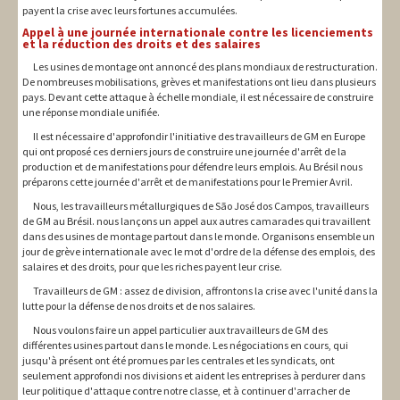
payent la crise avec leurs fortunes accumulées.
Appel à une journée internationale contre les licenciements
et la réduction des droits et des salaires
Les usines de montage ont annoncé des plans mondiaux de restructuration.
De nombreuses mobilisations, grèves et manifestations ont lieu dans plusieurs
pays. Devant cette attaque à échelle mondiale, il est nécessaire de construire
une réponse mondiale unifiée.
Il est nécessaire d'approfondir l'initiative des travailleurs de GM en Europe
qui ont proposé ces derniers jours de construire une journée d'arrêt de la
production et de manifestations pour défendre leurs emplois. Au Brésil nous
préparons cette journée d'arrêt et de manifestations pour le Premier Avril.
Nous, les travailleurs métallurgiques de São José dos Campos, travailleurs
de GM au Brésil. nous lançons un appel aux autres camarades qui travaillent
dans des usines de montage partout dans le monde. Organisons ensemble un
jour de grève internationale avec le mot d'ordre de la défense des emplois, des
salaires et des droits, pour que les riches payent leur crise.
Travailleurs de GM : assez de division, affrontons la crise avec l'unité dans la
lutte pour la défense de nos droits et de nos salaires.
Nous voulons faire un appel particulier aux travailleurs de GM des
différentes usines partout dans le monde. Les négociations en cours, qui
jusqu'à présent ont été promues par les centrales et les syndicats, ont
seulement approfondi nos divisions et aident les entreprises à perdurer dans
leur politique d'attaque contre notre classe, et à continuer d'arracher de