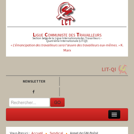
L
igue
C
ommuniste des
T
ravailleurs
Section belge de la Ligue Internationale des Travailleurs -
Quatrième Internationale (LIT-QI)
« L'émancipation des travailleurs sera l'œuvre des travailleurs eux-mêmes. »
K.
Marx
LIT-QI
NEWSLETTER
GO
LCT
Vous êtes ici :
Accueil
Syndical
Appel de GM-Brésil