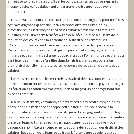
années se sont répartis les profits et les bonus, et aussi les gouvernements
irresponsables et frauduleux qui ont préparé la crise que nous voyons
aujourd'hui.
Nous, les travailleurs, au contraire, nous sommes obligés de produire à des
rythmes d'hyper-exploitation, nous sommes atteints de maladies
professionnelles, nous voyons nos salaires baisser et nos droits remis en
question, nos usines sont fermées ou délocalisées. Tout cela au nom de la
réduction des coûts et de la garantie de la stabilité des entreprises.
Cependant maintenant, nous ne pouvons pas permettre que ceux qui
s'enrichissaient toujours plus, et qui ont provoqué la crise, reçoivent des
milliards et des milliards d'argent public alors que l'on annonce des plans qui
vont jeter des milliers de familles dans la misère, plans de suppression
d'emplois à échelle mondiale, et leur exigence de réduction de droits et de
salaires.
Les gouvernements et les entreprises essaient de nous opposer les uns les
autres. Ils montrent les salaires des travailleurs d'un certain pays pour exiger
la réduction des salaires des autres. Ils encouragent un chantage honteux
avec nos emplois.
Malheureusement, certains syndicats et certaines centrales syndicales
partout dans le monde ont accepté cette logique. Ceci nous mène à la
fragmentation et à la division. Les seuls qui sortiront gagnants de cette logique
là sont ceux qui nous exploitent brutalement depuis des années et qui veulent
préserver leurs fortunes avec l'argent public que nous avons payé. Nous
devons dire non ! Aucun licenciement, aucune de réduction des droits et des
salaires. Réduction de la journée de travail. Faisons que ce soient eux qui