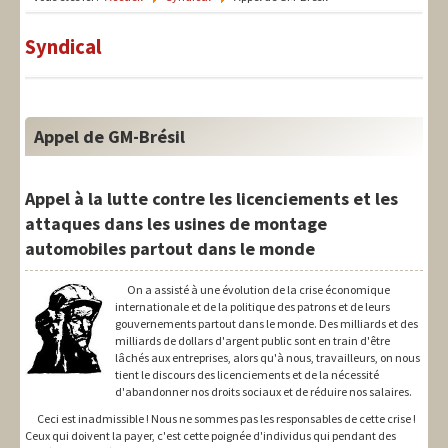
LIT-QI
Syndical
Théorie
National
Europe
Appel de GM-Brésil
International
Appel à la lutte contre les licenciements et les
Syndical
attaques dans les usines de montage
automobiles partout dans le monde
Social
Thèmes
On a assisté à une évolution de la crise économique
internationale et de la politique des patrons et de leurs
gouvernements partout dans le monde. Des milliards et des
milliards de dollars d'argent public sont en train d'être
lâchés aux entreprises, alors qu'à nous, travailleurs, on nous
tient le discours des licenciements et de la nécessité
d'abandonner nos droits sociaux et de réduire nos salaires.
Ceci est inadmissible ! Nous ne sommes pas les responsables de cette crise !
Ceux qui doivent la payer, c'est cette poignée d'individus qui pendant des