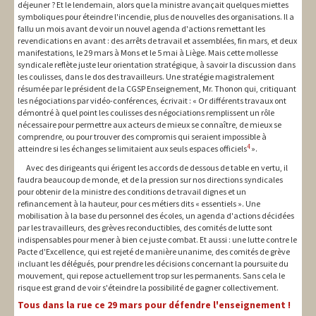
déjeuner ? Et le lendemain, alors que la ministre avançait quelques miettes
symboliques pour éteindre l'incendie, plus de nouvelles des organisations. Il a
fallu un mois avant de voir un nouvel agenda d'actions remettant les
revendications en avant : des arrêts de travail et assemblées, fin mars, et deux
manifestations, le 29 mars à Mons et le 5 mai à Liège. Mais cette mollesse
syndicale reflète juste leur orientation stratégique, à savoir la discussion dans
les coulisses, dans le dos des travailleurs. Une stratégie magistralement
résumée par le président de la CGSP Enseignement, Mr. Thonon qui, critiquant
les négociations par vidéo-conférences, écrivait : « Or différents travaux ont
démontré à quel point les coulisses des négociations remplissent un rôle
nécessaire pour permettre aux acteurs de mieux se connaître, de mieux se
comprendre, ou pour trouver des compromis qui seraient impossible à
4
atteindre si les échanges se limitaient aux seuls espaces officiels
».
Avec des dirigeants qui érigent les accords de dessous de table en vertu, il
faudra beaucoup de monde, et de la pression sur nos directions syndicales
pour obtenir de la ministre des conditions de travail dignes et un
refinancement à la hauteur, pour ces métiers dits « essentiels ». Une
mobilisation à la base du personnel des écoles, un agenda d'actions décidées
par les travailleurs, des grèves reconductibles, des comités de lutte sont
indispensables pour mener à bien ce juste combat. Et aussi : une lutte contre le
Pacte d'Excellence, qui est rejeté de manière unanime, des comités de grève
incluant les délégués, pour prendre les décisions concernant la poursuite du
mouvement, qui repose actuellement trop sur les permanents. Sans cela le
risque est grand de voir s'éteindre la possibilité de gagner collectivement.
Tous dans la rue ce 29 mars pour défendre l'enseignement !