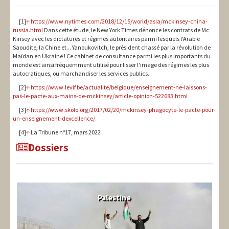
[1]
↑
https://www.nytimes.com/2018/12/15/world/asia/mckinsey-china-
russia.html
Dans cette étude, le New York Times dénonce les contrats de Mc
Kinsey avec les dictatures et régimes autoritaires parmi lesquels l'Arabie
Saoudite, la Chine et... Yanoukovitch, le président chassé par la révolution de
Maïdan en Ukraine ! Ce cabinet de consultance parmi les plus importants du
monde est ainsi fréquemment utilisé pour lisser l'image des régimes les plus
autocratiques, ou marchandiser les services publics.
[2]
↑
https://www.levif.be/actualite/belgique/enseignement-ne-laissons-
pas-le-pacte-aux-mains-de-mckinsey/article-opinion-522683.html
[3]
↑
https://www.skolo.org/2017/02/20/mckinsey-phagocyte-le-pacte-pour-
un-enseignement-dexcellence/
[4]
↑
La Tribune n°17, mars 2022
Dossiers
Palestine