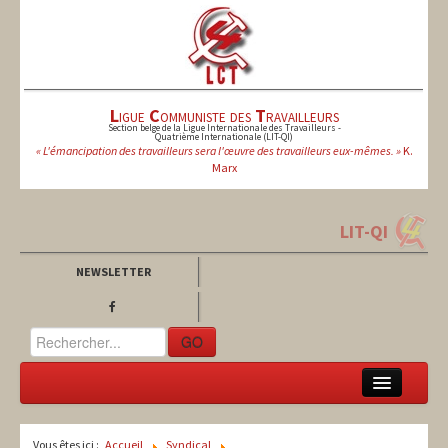
L
igue
C
ommuniste des
T
ravailleurs
Section belge de la Ligue Internationale des Travailleurs -
Quatrième Internationale (LIT-QI)
« L'émancipation des travailleurs sera l'œuvre des travailleurs eux-mêmes. »
K.
Marx
LIT-QI
NEWSLETTER
GO
LCT
Vous êtes ici :
Accueil
Syndical