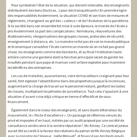
Pour symboliser l'état de la situation, qui devient intenable, des enseignants
distribuèrent des bons (factices...) pour des tranquillisants ! En première ligne
des responsabilités évidemment, la situation COVID et son train de mesures et
règlements, changeant au gré des « codeco » et de l'évolution de la pandémie.
Si la société dans son ensemble fut mise à rude épreuve, le monde de l'école a
pris évidemment sa part des complications : fermetures, réouvertures des
établissements, réorganisations des groupes classes, protocoles de sécurité,
enseignement à distance, etc. Le moindre ne fut pas de voir le monde politique
et économique considérer l'école comme un monde où on ne fait pas grand
chose, les enseignants comme des fainéants, et au final l'institution toute
entière comme une garderie dont la fonction principale serait de garder les
mouflets pendant que papa et maman vont se faire exploiter pour maintenir
les bénéfices des entreprises.
Les cas de maladies, quarantaines, voire de travailleurs craignant pour leur
santé, font exploser l'absentéisme dans des proportions jusque là inconnues,
augmentant la charge de travail sur le personnel restant, gonflant les tailles
de classes, multipliant les périodes de surveillance. Tout cela s'ajoutant à une
situation d'avant-crise déjà critique en terme d'effectifs et de sous-
financement.
Également dans le viseur des enseignants, et sans doute détonateur du
mouvement, le « Pacte d'excellence ». Un package de réformes venues du
privé et imposées d'en haut, initiées par un audit proposé par une société de
1
consultance américaine à la sinistre réputation
, Mc Kinsey. Ce contrat juteux
aurait été accordé à la faveur des relations du patron de Mc Kinsey Belgique
2
avec la ministre de l'époque, Joëlle Milquet
, et financé par des fonds privés,