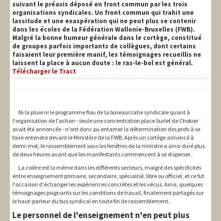
suivant le préavis déposé en front commun par les trois
organisations syndicales. Un front commun qui trahit une
lassitude et une exaspération qui ne peut plus se contenir
dans les écoles de la Fédération Wallonie-Bruxelles (FWB).
Malgré la bonne humeur générale dans le cortège, constitué
de groupes parfois importants de collègues, dont certains
faisaient leur première manif, les témoignages recueillis ne
laissent la place à aucun doute : le ras-le-bol est général.
Télécharger le Tract
Ni la pluie ni le programme flou de la bureaucratie syndicale quant à
l'organisation de l'action - seule une concentration place Surlet de Chokier
avait été annoncée - n'ont donc pu entamer la détermination des profs à se
faire entendre devant le Ministère de la FWB. Après un cortège annoncé à
demi-mot, le rassemblement sous les fenêtres de la ministre a ainsi duré plus
de deux heures avant que les manifestants commencent à se disperser.
La colère est la même dans les différents secteurs, malgré des spécificités
entre enseignement primaire, secondaire, spécialisé, libre ou officiel, et ce fut
l'occasion d'échanger les expériences concrètes et les vécus. Ainsi, quelques
témoignages poignants sur les conditions de travail, finalement partagés sur
le haut-parleur du bus syndical en toute fin de rassemblement.
Le personnel de l'enseignement n'en peut plus