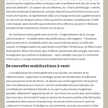
dont les préoccupations démocratiques sont manifestement loin de ce qu'on
3
pourrait attendre
. Un aspect de ces réformes, les « Plans de Pilotage » menés
dans les écoles par le personnel, ont pour objectif assumé de faire mieux avec
moins de moyens, et représentent déjà une charge de travail supplémentaire,
en réunions et réorganisations. Mais quand le contexte compliqué du COVID
s'est imposé, seuls de brefs ajournements de la réforme, quand il n'était pas
possible de faire autrement, furent mis en place.
De nombreux autres griefs sont avancés : l'augmentation de la charge
administrative – multiplication des justifications, des rapports - l'évolution
permanente et la complexification des suivis individualisés, la taille des
classes, la réorganisation du spécialisé via les Pôles Territoriaux, la réforme des
évaluations. Moins de temps, plus d'élèves, personnels découragés, burnouts,
enseignants qui quittent la profession... sans compter ceux qui n'y entreront
même pas. La coupe est pleine et ils entendent bien le faire savoir.
De nouvelles mobilisations à venir
La mobilisation fut indéniablement une réussite, en nombre et en
détermination. Cependant la stratégie syndicale semble bien insuffisante
pour pousser les revendications, et aboutir aux aménagements nécessaires
dans les politiques successives. Lors du rassemblement par exemple, les
manifestants semblaient décidés à occuper la place le plus longtemps
possible, débordant l'appareil syndical : les instances syndicales, barricadées
dans leur bus, et inondant l'espace sonore de chansons parfois infantilisantes,
semblaient elles trouver le temps long : ils annoncèrent arriver à court de
carburant ! Une façon d'abréger la concentration, pressés sans doute d'aller