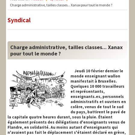
LIT-QI
Charge administrative, tailles classes... Xanax pour tout le monde ?
Théorie
Syndical
National
Europe
Charge administrative, tailles classes... Xanax
International
pour tout le monde ?
Syndical
Jeudi 10 février dernier le
Social
monde enseignant wallon
manifestait à Bruxelles.
Quelques 10 000 travailleurs
Thèmes
et représentants,
enseignants.es, personnels
administratifs et ouvriers en
colère, venus de tout le sud
du pays, battirent le pavé de
la capitale quatre heures durant, sous la pluie. Étaient
également présents des délégations d'enseignants venus de
Flandre, en solidarité. Au moins autant d'enseignants qui
n'avaient pas fait le déplacement s'étaient déclaré en grève,