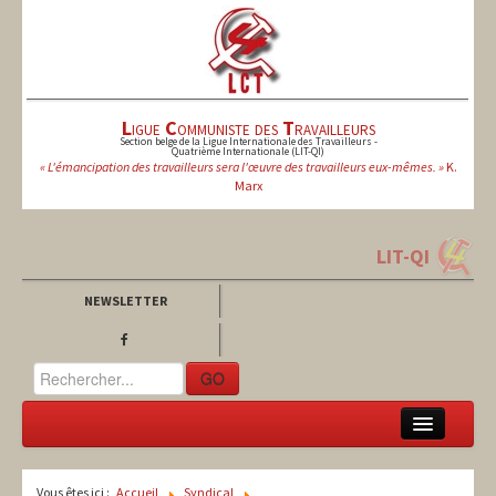
L
igue
C
ommuniste des
T
ravailleurs
Section belge de la Ligue Internationale des Travailleurs -
Quatrième Internationale (LIT-QI)
« L'émancipation des travailleurs sera l'œuvre des travailleurs eux-mêmes. »
K.
Marx
LIT-QI
NEWSLETTER
GO
LCT
Vous êtes ici :
Accueil
Syndical