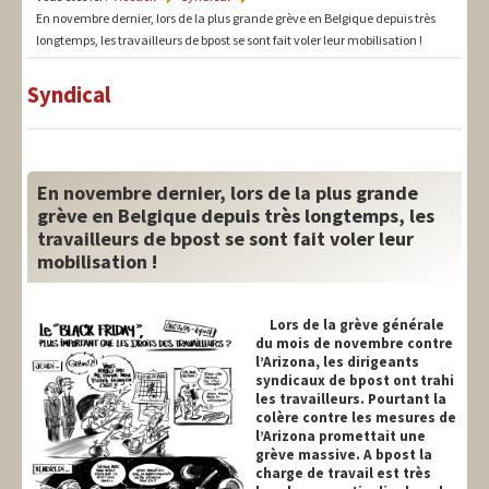
LIT-QI
En novembre dernier, lors de la plus grande grève en Belgique depuis très
longtemps, les travailleurs de bpost se sont fait voler leur mobilisation !
Théorie
Syndical
National
Europe
International
En novembre dernier, lors de la plus grande
grève en Belgique depuis très longtemps, les
Syndical
travailleurs de bpost se sont fait voler leur
mobilisation !
Social
Thèmes
Lors de la grève générale
du mois de novembre contre
l’Arizona, les dirigeants
syndicaux de bpost ont trahi
les travailleurs. Pourtant la
colère contre les mesures de
l’Arizona promettait une
grève massive. A bpost la
charge de travail est très