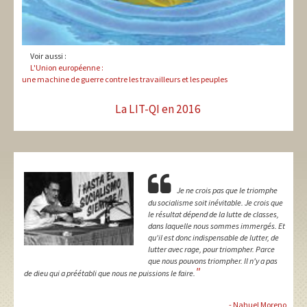
Voir aussi :
L'Union européenne :
une machine de guerre contre les travailleurs et les peuples
La LIT-QI en 2016
Je ne crois pas que le triomphe
du socialisme soit inévitable. Je crois que
le résultat dépend de la lutte de classes,
dans laquelle nous sommes immergés. Et
qu'il est donc indispensable de lutter, de
lutter avec rage, pour triompher. Parce
que nous pouvons triompher. Il n'y a pas
"
de dieu qui a préétabli que nous ne puissions le faire.
- Nahuel Moreno