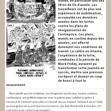
lourde, en particulier lors des
fêtes de fin d’année. Les
travailleurs ont de plus une
expérience de mobilisation,
accumulée ces dernières
années dans les luttes
contre les plans de
réorganisation de
l’entreprise. Ces plans,
menés en continu depuis des
années, ont affecté
durement nos conditions de
travail. La colère en interne,
l’expérience de la lutte,
combinées à la période du
Black Friday, auraient pu
transformer cette journée en
succès, mettre une pression
sur bpost et donner un coup
de boost à tout le
mouvement.
Mais plutôt que de mobiliser, nos dirigeants syndicaux, toutes couleurs
confondues, ont préféré négocier avec le patron pour saboter la grève à
l’avance et s’assurer que celle-ci n’aurait aucun impact. Validant ainsi l’idée
qu’une grève est avant tout une nuisance, qui doit être évitée à tout prix. On
voit dans quel camp ils se rangent !