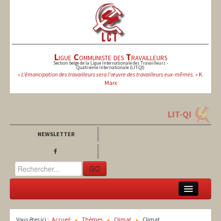
L
igue
C
ommuniste des
T
ravailleurs
Section belge de la Ligue Internationale des Travailleurs -
Quatrième Internationale (LIT-QI)
« L'émancipation des travailleurs sera l'œuvre des travailleurs eux-mêmes. »
K.
Marx
LIT-QI
NEWSLETTER
GO
LCT
Vous êtes ici :
Accueil
Thèmes
Climat
Climat