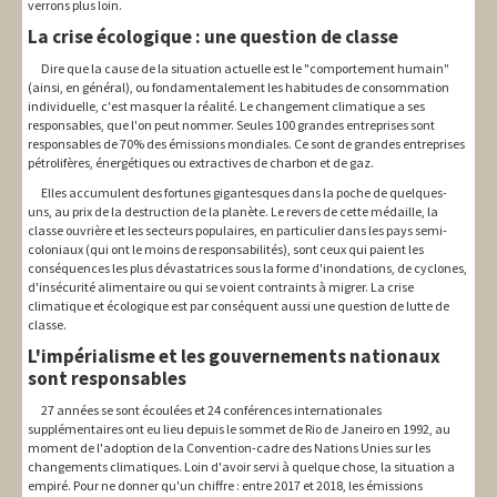
verrons plus loin.
La crise écologique : une question de classe
Dire que la cause de la situation actuelle est le "comportement humain"
(ainsi, en général), ou fondamentalement les habitudes de consommation
individuelle, c'est masquer la réalité. Le changement climatique a ses
responsables, que l'on peut nommer. Seules 100 grandes entreprises sont
responsables de 70% des émissions mondiales. Ce sont de grandes entreprises
pétrolifères, énergétiques ou extractives de charbon et de gaz.
Elles accumulent des fortunes gigantesques dans la poche de quelques-
uns, au prix de la destruction de la planète. Le revers de cette médaille, la
classe ouvrière et les secteurs populaires, en particulier dans les pays semi-
coloniaux (qui ont le moins de responsabilités), sont ceux qui paient les
conséquences les plus dévastatrices sous la forme d'inondations, de cyclones,
d'insécurité alimentaire ou qui se voient contraints à migrer. La crise
climatique et écologique est par conséquent aussi une question de lutte de
classe.
L'impérialisme et les gouvernements nationaux
sont responsables
27 années se sont écoulées et 24 conférences internationales
supplémentaires ont eu lieu depuis le sommet de Rio de Janeiro en 1992, au
moment de l'adoption de la Convention-cadre des Nations Unies sur les
changements climatiques. Loin d'avoir servi à quelque chose, la situation a
empiré. Pour ne donner qu'un chiffre : entre 2017 et 2018, les émissions