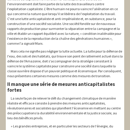
l'environnement doit faire partie de la lutte des travailleurs contre
l'exploitation capitaliste. L'être humain ne pourra vaincre l'aliénation en ce
qui concerne la nature que lorsqu'il se libérera de l'exploitation du travail.
C'est une lutte anticapitaliste et anti-impérialiste et, en substance, pour la
construction d'une société socialiste. Une société fondée sur de nouveaux
rapports de production pour surmonter la séparation entre la campagne et la
ville et établir un rapport équilibré avec la nature, « condition inaliénable pour
l'existence de la reproduction de la chaîne des générations humaines »,
comme l'a signalé Marx.
Mais cela ne signifie pas négliger la lutte actuelle. La lutte pour la défense de
l'eau, des sols et des habitats, qui trouve son point de ralliement actuel dans la
défense de l'Amazonie, doit s'accompagner de la stratégie consistant à
vaincre le système capitaliste pour construire une société dans laquelle la
classe ouvrière dispose d'un pouvoir politique et économique. Par conséquent,
nous présentons certaines mesures comme des mesures de transition.
Il manque une série de mesures anticapitalistes
fortes
La seule façon de relever le défi du changement climatique de manière
réaliste et efficace consiste à prendre des mesures anticapitalistes,
révolutionnaires et socialistes qui planifient l'économie en mettant au centre
des préoccupations la durabilité environnementale et la justice sociale, au
lieu des bénéfices privés.
Les grandes entreprises, et en particulier les secteurs de l'énergie, du