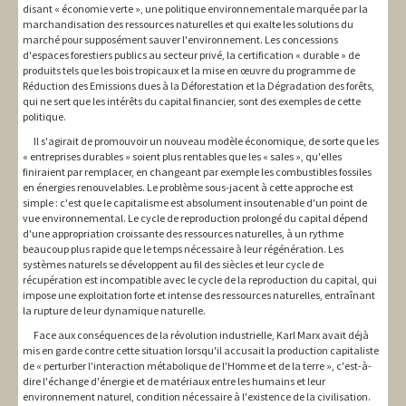
disant « économie verte », une politique environnementale marquée par la
marchandisation des ressources naturelles et qui exalte les solutions du
marché pour supposément sauver l'environnement. Les concessions
d'espaces forestiers publics au secteur privé, la certification « durable » de
produits tels que les bois tropicaux et la mise en œuvre du programme de
Réduction des Emissions dues à la Déforestation et la Dégradation des forêts,
qui ne sert que les intérêts du capital financier, sont des exemples de cette
politique.
Il s'agirait de promouvoir un nouveau modèle économique, de sorte que les
« entreprises durables » soient plus rentables que les « sales », qu'elles
finiraient par remplacer, en changeant par exemple les combustibles fossiles
en énergies renouvelables. Le problème sous-jacent à cette approche est
simple : c'est que le capitalisme est absolument insoutenable d'un point de
vue environnemental. Le cycle de reproduction prolongé du capital dépend
d'une appropriation croissante des ressources naturelles, à un rythme
beaucoup plus rapide que le temps nécessaire à leur régénération. Les
systèmes naturels se développent au fil des siècles et leur cycle de
récupération est incompatible avec le cycle de la reproduction du capital, qui
impose une exploitation forte et intense des ressources naturelles, entraînant
la rupture de leur dynamique naturelle.
Face aux conséquences de la révolution industrielle, Karl Marx avait déjà
mis en garde contre cette situation lorsqu'il accusait la production capitaliste
de « perturber l'interaction métabolique de l'Homme et de la terre », c'est-à-
dire l'échange d'énergie et de matériaux entre les humains et leur
environnement naturel, condition nécessaire à l'existence de la civilisation.