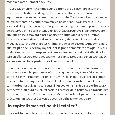
mondiales ont augmenté de 2,7%.
Des gouvernements comme ceux de Trump et de Bolsonaro assument
ouvertement la défense des grands intérêts capitalistes, en refusant
explicitement les moindres mesures de contrôle. Mais la vérité est que tous les
gouvernements, de Merkel à Macron, en passant par Evo Morales (qui, au
service de l'agroalimentaire, a élargi la frontière agricole aux dépens des zones
de préservation), se contentent d'un jeu théâtral pour avoir l'air de résoudre
quelque chose, essayant ainsi d'apaiser l'inquiétude sur cette question.
L'hypocrisie des dirigeants allemands et français devient insupportable
lorsqu'ils essaient de se faire les champions de la défense de l'Amazonie alors
qu'il s'agit de deux des pays ayant la plus grande empreinte écologique. Mais
malgré les discours, ils ne prennent jamais de mesure vraiment effective. Ils
sont en effet les serviteurs des ces mêmes capitalistes qui s'enrichissent avec
les émissions et la dégradation de l'environnement.
En ce sens, nous voulons dénoncer et nous démarquer des soi-disant «
partis verts », ou des partis néo-réformistes qui ont essayé de se faire passer
pour des « environnementalistes », tels Syriza ou Podemos. Ils ont finalement
renoncé à tout changement radical et ont fonctionné institutionnellement
comme des « béquilles » pour soutenir les gouvernements de la vieille social-
démocratie (aujourd'hui plutôt sociale-libérale), de la bourgeoisie impérialiste
et des prédateurs de l'environnement. Même là où ils ont gouverné, comme en
Grèce, le bilan social et écologique pourrait difficilement être pire.
Un capitalisme vert peut-il exister ?
Les institutions officielles développent un discours sur l'impulsion de la soi-