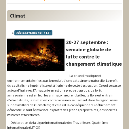
LIT-QI
Théorie
Climat
National
Déclarations de la LIT
Europe
20-27 septembre :
International
semaine globale de
lutte contre le
Syndical
changement climatique
Social
La crise climatique et
environnementale n'est pas le produit d'une catastrophe naturelle. Le profit
Thèmes
du capitalisme impérialiste est à l'origine de cette destruction. Ce qui se passe
aujourd'hui avec l'Amazonie en est une preuve tragique. La forêt
amazonienne est en feu, les animaux meurent brûlés, la flore est en train
d'être détruite, le climat est contaminé non seulement dans la région, mais
sur des milliers de kilomètres ; et cela est la conséquence du défrichement
démentiel visant à favoriser les profits des grands propriétaires, des sociétés
minières et forestières.
Déclaration de la Ligue Internationale des Travailleurs-Quatrième
Internationale (LIT-QI)