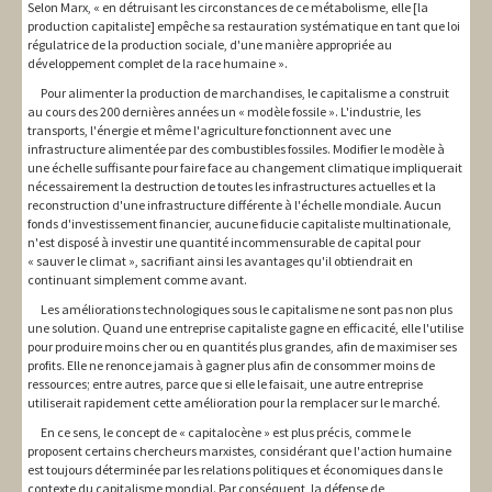
Selon Marx, « en détruisant les circonstances de ce métabolisme, elle [la
production capitaliste] empêche sa restauration systématique en tant que loi
régulatrice de la production sociale, d'une manière appropriée au
développement complet de la race humaine ».
Pour alimenter la production de marchandises, le capitalisme a construit
au cours des 200 dernières années un « modèle fossile ». L'industrie, les
transports, l'énergie et même l'agriculture fonctionnent avec une
infrastructure alimentée par des combustibles fossiles. Modifier le modèle à
une échelle suffisante pour faire face au changement climatique impliquerait
nécessairement la destruction de toutes les infrastructures actuelles et la
reconstruction d'une infrastructure différente à l'échelle mondiale. Aucun
fonds d'investissement financier, aucune fiducie capitaliste multinationale,
n'est disposé à investir une quantité incommensurable de capital pour
« sauver le climat », sacrifiant ainsi les avantages qu'il obtiendrait en
continuant simplement comme avant.
Les améliorations technologiques sous le capitalisme ne sont pas non plus
une solution. Quand une entreprise capitaliste gagne en efficacité, elle l'utilise
pour produire moins cher ou en quantités plus grandes, afin de maximiser ses
profits. Elle ne renonce jamais à gagner plus afin de consommer moins de
ressources; entre autres, parce que si elle le faisait, une autre entreprise
utiliserait rapidement cette amélioration pour la remplacer sur le marché.
En ce sens, le concept de « capitalocène » est plus précis, comme le
proposent certains chercheurs marxistes, considérant que l'action humaine
est toujours déterminée par les relations politiques et économiques dans le
contexte du capitalisme mondial. Par conséquent, la défense de