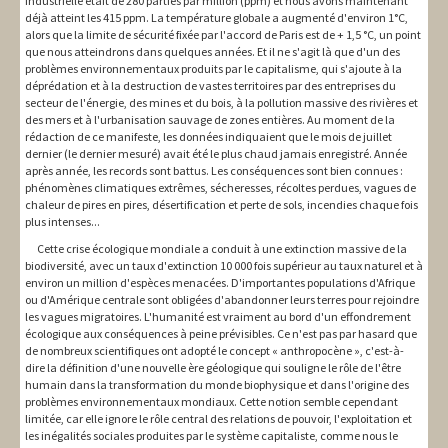
industrielle était de 280 parties par million (ppm) et nous avons maintenant
déjà atteint les 415 ppm. La température globale a augmenté d'environ 1°C,
alors que la limite de sécurité fixée par l'accord de Paris est de + 1,5 °C, un point
que nous atteindrons dans quelques années. Et il ne s'agit là que d'un des
problèmes environnementaux produits par le capitalisme, qui s'ajoute à la
déprédation et à la destruction de vastes territoires par des entreprises du
secteur de l'énergie, des mines et du bois, à la pollution massive des rivières et
des mers et à l'urbanisation sauvage de zones entières. Au moment de la
rédaction de ce manifeste, les données indiquaient que le mois de juillet
dernier (le dernier mesuré) avait été le plus chaud jamais enregistré. Année
après année, les records sont battus. Les conséquences sont bien connues :
phénomènes climatiques extrêmes, sécheresses, récoltes perdues, vagues de
chaleur de pires en pires, désertification et perte de sols, incendies chaque fois
plus intenses...
Cette crise écologique mondiale a conduit à une extinction massive de la
biodiversité, avec un taux d'extinction 10 000 fois supérieur au taux naturel et à
environ un million d'espèces menacées. D'importantes populations d'Afrique
ou d'Amérique centrale sont obligées d'abandonner leurs terres pour rejoindre
les vagues migratoires. L'humanité est vraiment au bord d'un effondrement
écologique aux conséquences à peine prévisibles. Ce n'est pas par hasard que
de nombreux scientifiques ont adopté le concept « anthropocène », c'est-à-
dire la définition d'une nouvelle ère géologique qui souligne le rôle de l'être
humain dans la transformation du monde biophysique et dans l'origine des
problèmes environnementaux mondiaux. Cette notion semble cependant
limitée, car elle ignore le rôle central des relations de pouvoir, l'exploitation et
les inégalités sociales produites par le système capitaliste, comme nous le