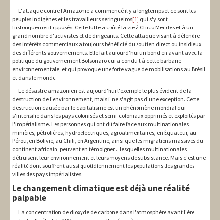
L'attaque contre l'Amazonie a commencé il y a longtemps et ce sont les
peuples indigènes et les travailleurs seringueiros
[1]
qui s'y sont
historiquement opposés. Cette lutte a coûté la vie à Chico Mendes et à un
grand nombre d'activistes et de dirigeants. Cette attaque visant à défendre
des intérêts commerciaux a toujours bénéficié du soutien direct ou insidieux
des différents gouvernements. Elle fait aujourd'hui un bond en avant avec la
politique du gouvernement Bolsonaro qui a conduit à cette barbarie
environnementale, et qui provoque une forte vague de mobilisations au Brésil
et dans le monde.
Le désastre amazonien est aujourd'hui l'exemple le plus évident de la
destruction de l'environnement, mais il ne s'agit pas d'une exception. Cette
destruction causée par le capitalisme est un phénomène mondial qui
s'intensifie dans les pays colonisés et semi-coloniaux opprimés et exploités par
l'impérialisme. Les personnes qui ont dû faire face aux multinationales
minières, pétrolières, hydroélectriques, agroalimentaires, en Équateur, au
Pérou, en Bolivie, au Chili, en Argentine, ainsi que les migrations massives du
continent africain, peuvent en témoigner... lesquelles multinationales
détruisent leur environnement et leurs moyens de subsistance. Mais c'est une
réalité dont souffrent aussi quotidiennement les populations des grandes
villes des pays impérialistes.
Le changement climatique est déjà une réalité
palpable
La concentration de dioxyde de carbone dans l'atmosphère avant l'ère