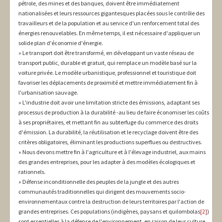
pétrole, des mines et des banques, doivent être immédiatement
nationalisées et leurs ressources gigantesques placées sous le contrôle des
travailleurs et de la population et au service d'un renforcement total des
énergies renouvelables. En même temps, il est nécessaire d'appliquer un
solide plan d'économie d'énergie.
Le transport doit être transformé, en développant un vaste réseau de
transport public, durable et gratuit, qui remplace un modèle basé sur la
voiture privée. Le modèle urbanistique, professionnel et touristique doit
favoriser les déplacements de proximité et mettre immédiatement fin à
l'urbanisation sauvage.
L'industrie doit avoir une limitation stricte des émissions, adaptant ses
processus de production à la durabilité -au lieu de faire économiser les coûts
à ses propriétaires, et mettant fin au subterfuge du commerce des droits
d'émission. La durabilité, la réutilisation et le recyclage doivent être des
critères obligatoires, éliminant les productions superflues ou destructives.
Nous devons mettre fin à l'agriculture et à l'élevage industriel, aux mains
des grandes entreprises, pour les adapter à des modèles écologiques et
rationnels.
Défense inconditionnelle des peuples de la jungle et des autres
communautés traditionnelles qui dirigent des mouvements socio-
environnementaux contre la destruction de leurs territoires par l'action de
grandes entreprises. Ces populations (indigènes, paysans et quilombolas
[2]
)
sont essentielles à la défense de l'environnement, en raison de leur culture