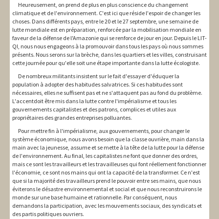
Heureusement, on prend de plus en plus conscience du changement
climatique et de l'environnement. C'est ici que réside l'espoir de changer les
choses. Dans différents pays, entre le 20 et le 27 septembre, une semaine de
lutte mondiale est en préparation, renforcée par la mobilisation mondiale en
faveur de la défense de l'Amazonie qui se renforce de jour en jour. Depuis le LIT-
QI, nous nous engageons à la promouvoir dans tous les pays où nous sommes
présents. Nous serons sur la brèche, dans les quartiers et les villes, construisant
cette journée pour qu'elle soit une étape importante dans la lutte écologiste.
De nombreux militants insistent sur le fait d'essayer d'éduquer la
population à adopter des habitudes salvatrices. Si ces habitudes sont
nécessaires, elles ne suffisent pas et ne s'attaquent pas au fond du problème.
L'accentdoit être mis dans la lutte contre l'impérialisme et tous les
gouvernements capitalistes et des patrons, complices et utiles aux
propriétaires des grandes entreprises polluantes.
Pour mettre fin à l'impérialisme, aux gouvernements, pour changer le
système économique, nous avons besoin que la classe ouvrière, main dans la
main avec la jeunesse, assume et se mette à la tête de la lutte pour la défense
de l'environnement. Au final, les capitalistes ne font que donner des ordres,
mais ce sont les travailleurs et les travailleuses qui font réellement fonctionner
l'économie, ce sont nos mains qui ont la capacité de la transformer. Ce n'est
que si la majorité des travailleurs prend le pouvoir entre ses mains, que nous
éviterons le désastre environnemental et social et que nous reconstruirons le
monde sur une base humaine et rationnelle. Par conséquent, nous
demandons la participation, avec les mouvements sociaux, des syndicats et
des partis politiques ouvriers.