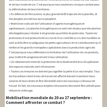
et de leur mode de vie. C'est pourquoi nous soutenons chaque combat pour
la délimitation de leurs territoires.
En défense de l'Amazonie, la plus grande forêt tropicale de la planète, et
des peuples ancestraux qui la peuplent.
Restriction radicale de l'utilisation d'agents transgéniques et
agrotoxiques. Les plantes transgéniques ne sont rien de plus que des plantes
développées pour résister à de grandes quantités de pesticides. Toutes les
promesses d'une productivité accrue et d'un contrôle accru des nuisibles se
sont avérés être un piège pour les petits agriculteurs et ne contribuaient qu'à
renforcer les grands monopoles capitalistes dans la production agricole.
C'est pourquoi nous défendons la limitation de l'utilisation de ces produits,
pour mettre fin progressivement à leur utilisation.
Un reboisement intensif, la protection de la biodiversité et la récupération
des espaces naturels sont nécessaires.
Toutes ces mesures ne doivent pas signifier la perte d'un seul emploi. Tous
les travailleurs dont le lieu de travail est affecté doivent maintenir leurs
salaires et leurs droits et être réinstallés dans les nouveaux créneaux de
travail. En fait, les nouveaux emplois nécessaires devraient être utilisés pour
réduire le chômage.
Mobilisation mondiale du 20 au 27 septembre :
Comment affronter ce combat ?