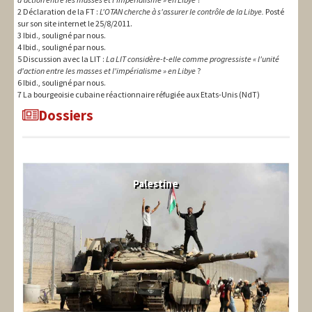
2 Déclaration de la FT :
L'OTAN cherche à s'assurer le contrôle de la Libye.
Posté
sur son site internet le 25/8/2011.
3 Ibid., souligné par nous.
4 Ibid., souligné par nous.
5 Discussion avec la LIT :
La LIT considère-t-elle comme progressiste « l'unité
d'action entre les masses et l'impérialisme » en Libye
?
6 Ibid., souligné par nous.
7 La bourgeoisie cubaine réactionnaire réfugiée aux Etats-Unis (NdT)
Dossiers
Palestine