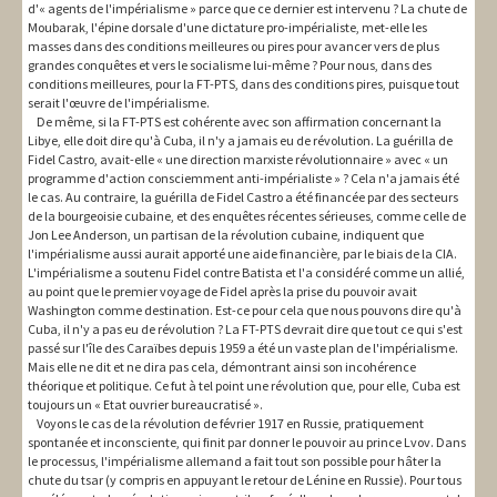
d'« agents de l'impérialisme » parce que ce dernier est intervenu ? La chute de
Moubarak, l'épine dorsale d'une dictature pro-impérialiste, met-elle les
masses dans des conditions meilleures ou pires pour avancer vers de plus
grandes conquêtes et vers le socialisme lui-même ? Pour nous, dans des
conditions meilleures, pour la FT-PTS, dans des conditions pires, puisque tout
serait l'œuvre de l'impérialisme.
De même, si la FT-PTS est cohérente avec son affirmation concernant la
Libye, elle doit dire qu'à Cuba, il n'y a jamais eu de révolution. La guérilla de
Fidel Castro, avait-elle « une direction marxiste révolutionnaire » avec « un
programme d'action consciemment anti-impérialiste » ? Cela n'a jamais été
le cas. Au contraire, la guérilla de Fidel Castro a été financée par des secteurs
de la bourgeoisie cubaine, et des enquêtes récentes sérieuses, comme celle de
Jon Lee Anderson, un partisan de la révolution cubaine, indiquent que
l'impérialisme aussi aurait apporté une aide financière, par le biais de la CIA.
L'impérialisme a soutenu Fidel contre Batista et l'a considéré comme un allié,
au point que le premier voyage de Fidel après la prise du pouvoir avait
Washington comme destination. Est-ce pour cela que nous pouvons dire qu'à
Cuba, il n'y a pas eu de révolution ? La FT-PTS devrait dire que tout ce qui s'est
passé sur l'île des Caraïbes depuis 1959 a été un vaste plan de l'impérialisme.
Mais elle ne dit et ne dira pas cela, démontrant ainsi son incohérence
théorique et politique. Ce fut à tel point une révolution que, pour elle, Cuba est
toujours un « Etat ouvrier bureaucratisé ».
Voyons le cas de la révolution de février 1917 en Russie, pratiquement
spontanée et inconsciente, qui finit par donner le pouvoir au prince Lvov. Dans
le processus, l'impérialisme allemand a fait tout son possible pour hâter la
chute du tsar (y compris en appuyant le retour de Lénine en Russie). Pour tous