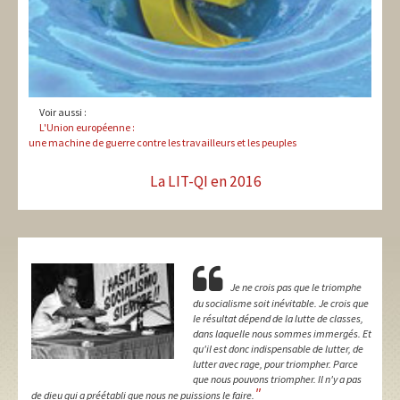
Voir aussi :
L'Union européenne :
une machine de guerre contre les travailleurs et les peuples
La LIT-QI en 2016
Je ne crois pas que le triomphe
du socialisme soit inévitable. Je crois que
le résultat dépend de la lutte de classes,
dans laquelle nous sommes immergés. Et
qu'il est donc indispensable de lutter, de
lutter avec rage, pour triompher. Parce
que nous pouvons triompher. Il n'y a pas
"
de dieu qui a préétabli que nous ne puissions le faire.