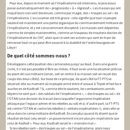
Pour eux, depuis le moment où l'impérialisme est intervenu, le processus
passe automatiquement de « progressiste » à « régressif ». Les masses qui ont
risqué leurs vies sont devenues, comme par magie, des « troupes au sol » de
l'impérialisme. L'accusation est très grave : cela signifie que tout ce peuple
soulevé est maintenant une partie organique du commandement militaire de
l'impérialisme, et y est consciemment discipliné. Les masses sont dépeintes
comme de simples marionnettes, comme un troupeau de moutons dociles de
l'impérialisme et du CNT, alors que ce sont ses actions qui sont en train de
renverser tout ce qui peut être associé à la stabilité de l'ordre bourgeois en
Libye !
De quel côté sommes-nous ?
Développons cette position des camarades jusqu'au bout. Dans une guerre
civile, il n'est pas possible d'être au milieu. Il faut avoir une localisation précise
du point de vue militaire (sinon, soit on rentre à la maison soit on reçoit des
coups des deux côtés). Sur base de ce principe, de quel côté la FT-PTS se
situerait-elle au moment où le peuple armé entre d'assaut à Tripoli et fait face
aux forces de Kadhafi ? Si, comme elle le soutient, les combattants armés
libyens ne sont que « des soldats de l'impérialisme », « des troupes au sol » de
l'OTAN (une division du travail dans laquelle l'organisme impérialiste
attaque par l'espace aérien et les rebelles au sol) et si, d'autre part, la FT-PTS
est contre l'OTAN et contre les rebelles (« soldats impérialistes »), alors elle se
situe dans le camp militaire de Kadhafi. Encore plus quand ils disent que le
résultat de tout cela serait «
un gouvernement encore plus pro-impérialiste que
celui de Kadhafi
». Pour eux, Kadhafi serait le « moindre mal ».
Si les rebelles sont « des troupes au sol » de l'impérialisme, alors nous