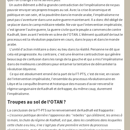
Un autre élément a été la grande contradiction de l'impérialisme de ne pas
pouvoir envoyer ses propres troupes au sol. Avec la crise économique et
politique en son sein, et la poudrière dans le monde arabe, l'impérialisme ne
peut pas s'aventurer dans une autre guerre maintenant. Il a donc été obligé de
se placer dans le camp militaire rebelle. Ne voir que l'intervention impérialiste,
c'est ignorer l'autre guerre, la guerre civile que le peuple a commencée contre
Kadhafi, bien avant l'entrée en scène de l'OTAN. L'élément qualitatif de tout le
processus est la révolution populaire en cours, dans le pays et dans le monde
arabe.
L'unité d'action militaire a donc eu lieu dans la réalité. Personne ne dit que
cela est progressiste. Au contraire, c'est une énorme contradiction qui génère
beaucoup de confusion dans les rangs de la gauche et qui a mis l'impérialisme
dans de meilleures conditions pour entamer la tentative de démanteler la
révolution libyenne.
Ce qui est absolument erroné de la part de la FT-PTS, c'est de nier, en raison
de l'intervention impérialiste, l'ensemble du processus révolutionnaire en
Libye et la conquête énorme et historique des masses d’avoir renversé le
régime sanguinaire de Kadhafi et de frapper, du même coup, durement
l'impérialisme.
Troupes au sol de l'OTAN ?
La conclusion de la FT-PTS sur le renversement de Kadhafi est frappante :
«
L'essence politique derrière l'apparence des ''rebelles'' qui célèbrent, les armes à
la main, la chute du régime de Kadhafi, est que, dans les conditions dans lesquelles
cette chute a eu lieu, il ne s'agit pas d'une première victoire du processus
révolutionnaire, mais d'un triomphe de la politique impérialiste sur la progression