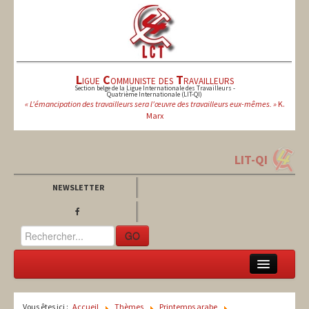
L
igue
C
ommuniste des
T
ravailleurs
Section belge de la Ligue Internationale des Travailleurs -
Quatrième Internationale (LIT-QI)
« L'émancipation des travailleurs sera l'œuvre des travailleurs eux-mêmes. »
K.
Marx
LIT-QI
NEWSLETTER
GO
LCT
Vous êtes ici :
Accueil
Thèmes
Printemps arabe