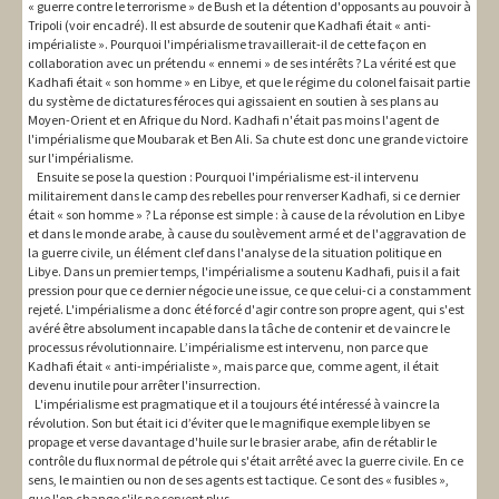
« guerre contre le terrorisme » de Bush et la détention d'opposants au pouvoir à
Tripoli (voir encadré). Il est absurde de soutenir que Kadhafi était « anti-
impérialiste ». Pourquoi l'impérialisme travaillerait-il de cette façon en
collaboration avec un prétendu « ennemi » de ses intérêts ? La vérité est que
Kadhafi était « son homme » en Libye, et que le régime du colonel faisait partie
du système de dictatures féroces qui agissaient en soutien à ses plans au
Moyen-Orient et en Afrique du Nord. Kadhafi n'était pas moins l'agent de
l'impérialisme que Moubarak et Ben Ali. Sa chute est donc une grande victoire
sur l'impérialisme.
Ensuite se pose la question : Pourquoi l'impérialisme est-il intervenu
militairement dans le camp des rebelles pour renverser Kadhafi, si ce dernier
était « son homme » ? La réponse est simple : à cause de la révolution en Libye
et dans le monde arabe, à cause du soulèvement armé et de l'aggravation de
la guerre civile, un élément clef dans l'analyse de la situation politique en
Libye. Dans un premier temps, l'impérialisme a soutenu Kadhafi, puis il a fait
pression pour que ce dernier négocie une issue, ce que celui-ci a constamment
rejeté. L'impérialisme a donc été forcé d'agir contre son propre agent, qui s'est
avéré être absolument incapable dans la tâche de contenir et de vaincre le
processus révolutionnaire. L’impérialisme est intervenu, non parce que
Kadhafi était « anti-impérialiste », mais parce que, comme agent, il était
devenu inutile pour arrêter l'insurrection.
L'impérialisme est pragmatique et il a toujours été intéressé à vaincre la
révolution. Son but était ici d’éviter que le magnifique exemple libyen se
propage et verse davantage d'huile sur le brasier arabe, afin de rétablir le
contrôle du flux normal de pétrole qui s'était arrêté avec la guerre civile. En ce
sens, le maintien ou non de ses agents est tactique. Ce sont des « fusibles »,
que l'on change s'ils ne servent plus.