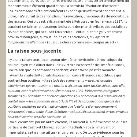
ces éléments, les révolutionnaires ont-ils refusé d'analyser le renversement du
tsar comme un élément qualitatif qui a permis la Révolution d'octobre ?
Si les camarades étaient cohérents avec ce qu'ils affirment concernant la
Libye, il n'y aurait là pas non plus une révolution, une conquête démocratique
des masses. Qui plus est, s'ils avaient été à Petrograd en février-mars 1917, ils
auraient certainement soutenu le discours des mencheviks et des socialistes-
révolutionnaires, qui accusait tous ceux qui critiquaient le gouvernement
provisoire bourgeois, surtout Lénine et les bolcheviks, d'«
agents de
l'impérialisme allemand
» (quelque chose comme ses « troupes au sol »).
La raison sous-jacente
Il y a une raison sous-jacente pour nier l'énorme victoire démocratique du
peuple libyen et la diluer dans une « victoire incontestée de l'impérialisme »,
une raison que les camarades cachent, d'une façon pas très honnête.
Avant la chute de Kadhafi, ils posent un cadre théorique et politique qui
soutient leur position : «
A ce stade des événements — avec les grandes
expériences que le mouvement ouvrier a vécues au cours du XXe siècle, sans aller
plus loin, avec le résultat des soulèvements de 1989-1990 contre les régimes
staliniens qui ont finalement eu des directions qui ont conduit à la restauration du
capitalisme — les camarades de la LIT, de l'IS et des organisations qui ont des
positions similaires auraient dû conclure que la défaite d'un gouvernement
réactionnaire ou la chute d'une dictature n'est pas nécessairement un pas en avant
pour la révolution ouvrière socialiste.
»6
Voici comment, par un autre chemin, ils arrivent à la même position que les
partisans de Castro et Chavez : soutenir Kadhafi. Face à l'intervention
impérialiste, ce tyran serait un « moindre mal ». De toute évidence, pour les