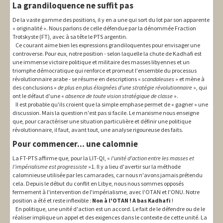
La grandiloquence ne suffit pas
De la vaste gamme des positions, il y en a une qui sort du lot par son apparente
« originalité ». Nous parlons de celle défendue par la dénommée Fraction
Trotskyste (FT), avec à sa tête le PTS argentin.
Ce courant aime bien les expressions grandiloquentes pour envisager une
controverse. Pour eux, notre position - selon laquelle la chute de Kadhafi est
une immense victoire politique et militaire des masses libyennes et un
triomphe démocratique qui renforce et promeut l'ensemble du processus
révolutionnaire arabe - se résume en descriptions «
scandaleuses
» et mène à
des conclusions «
de plus en plus éloignées d'une stratégie révolutionnaire
», qui
ont le défaut d'une «
absence de toute vision stratégique de classe
».
Il est probable qu'ils croient que la simple emphase permet de « gagner » une
discussion. Mais la question n'est pas si facile. Le marxisme nous enseigne
que, pour caractériser une situation particulière et définir une politique
révolutionnaire, il faut, avant tout, une analyse rigoureuse des faits.
Pour commencer... une calomnie
La FT-PTS affirme que, pour la LIT-QI, «
l'unité d'action entre les masses et
l'impérialisme est progressiste
»1. Il y a lieu d'avertir sur la méthode
calomnieuse utilisée par les camarades, car nous n'avons jamais prétendu
cela. Depuis le début du conflit en Libye, nous nous sommes opposés
fermement à l'intervention de l'impérialisme, avec l'OTAN et l'ONU. Notre
position a été et reste inflexible :
Non à l'OTAN ! A bas Kadhafi
!
En politique, une unité d'action est un accord. Le fait de le défendre ou de le
réaliser implique un appel et des exigences dans le contexte de cette unité. La