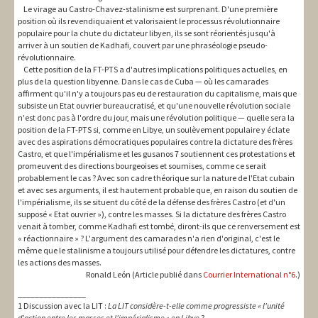
Le virage au Castro-Chavez-stalinisme est surprenant. D'une première
position où ils revendiquaient et valorisaient le processus révolutionnaire
populaire pour la chute du dictateur libyen, ils se sont réorientés jusqu'à
arriver à un soutien de Kadhafi, couvert par une phraséologie pseudo-
révolutionnaire.
Cette position de la FT-PTS a d'autres implications politiques actuelles, en
plus de la question libyenne. Dans le cas de Cuba — où les camarades
affirment qu'il n'y a toujours pas eu de restauration du capitalisme, mais que
subsiste un Etat ouvrier bureaucratisé, et qu'une nouvelle révolution sociale
n'est donc pas à l'ordre du jour, mais une révolution politique — quelle sera la
position de la FT-PTS si, comme en Libye, un soulèvement populaire y éclate
avec des aspirations démocratiques populaires contre la dictature des frères
Castro, et que l'impérialisme et les gusanos 7 soutiennent ces protestations et
promeuvent des directions bourgeoises et soumises, comme ce serait
probablement le cas ? Avec son cadre théorique sur la nature de l'Etat cubain
et avec ses arguments, il est hautement probable que, en raison du soutien de
l'impérialisme, ils se situent du côté de la défense des frères Castro (et d'un
supposé « Etat ouvrier »), contre les masses. Si la dictature des frères Castro
venait à tomber, comme Kadhafi est tombé, diront-ils que ce renversement est
« réactionnaire » ? L'argument des camarades n'a rien d'original, c'est le
même que le stalinisme a toujours utilisé pour défendre les dictatures, contre
les actions des masses.
Ronald León (Article publié dans
Courrier International n°6
.)
________________
1 Discussion avec la LIT :
La LIT considère-t-elle comme progressiste « l'unité
d'action entre les masses et l'impérialisme » en Libye
?