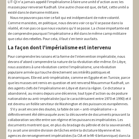
LIT-QI n'a jamais appelé l'impérialisme à faire une unité d'action avec les
masses pour renverser Kadhafi. Une autre chose est que, de fait, cette unité a
existé dans le domaine militaire.
Nous ne pouvons pas nier ce fait qui est indépendant de notre volonté.
Comme marxistes, en politique, nous devons voir ce qu'il se passe dans la
réalité, et non pas ce que nous voulons qu'il se passe. La chose importante est
de comprendre pourquoi l'impérialisme a été dans le même camp militaire
que celui des rebelles. Pour cela, il faut s'en tenir aux faits.
La façon dont l'impérialisme est intervenu
Pour comprendre les raisons et la forme de l'intervention impérialiste, nous
devons d'abord comprendre la nature de la révolution elle-même. En Libye,
nous assistons à une révolution contre l'impérialisme, une révolution
populaire armée qui touche directement ses intérêts politiques et
économiques. Elle est anti-impérialiste, comme en Egypte et en Tunisie, parce
que les masses ont remis en question et ont renversé Mouammar Kadhafi, un
des agents clefs de l'impérialisme en Libye et dans la région. Ce dictateur a
abandonné, au moins depuis une décennie, tout type d'action ou de posture
nationaliste ou anti-impérialiste (qui le caractérisaient entre 1970 et 1990) et il
est devenu un fidèle serviteur de Washington et des puissances européennes.
S'il y avait encore des doutes, la fable de son « anti-impérialisme » a
définitivement été démasquée avec la découverte de documents prouvant la
collaboration secrète entre son régime et les puissances impérialistes. Les
documents montrent que, en plus du bradage du pétrole et de la souveraineté,
il y avait une sinistre division de tâches entre la dictature libyenne et les
agences de renseignement impérialistes (la CIA et le MI-6 britannique) dans la