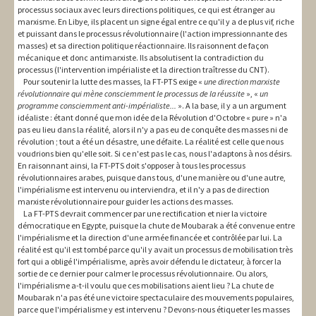
processus sociaux avec leurs directions politiques, ce qui est étranger au
marxisme. En Libye, ils placent un signe égal entre ce qu'il y a de plus vif, riche
et puissant dans le processus révolutionnaire (l'action impressionnante des
masses) et sa direction politique réactionnaire. Ils raisonnent de façon
mécanique et donc antimarxiste. Ils absolutisent la contradiction du
processus (l'intervention impérialiste et la direction traîtresse du CNT).
Pour soutenir la lutte des masses, la FT-PTS exige «
une direction marxiste
révolutionnaire qui mène consciemment le processus de la réussite
», «
un
programme consciemment anti-impérialiste...
». A la base, il y a un argument
idéaliste : étant donné que mon idée de la Révolution d'Octobre « pure » n'a
pas eu lieu dans la réalité, alors il n'y a pas eu de conquête des masses ni de
révolution ; tout a été un désastre, une défaite. La réalité est celle que nous
voudrions bien qu'elle soit. Si ce n'est pas le cas, nous l'adaptons à nos désirs.
En raisonnant ainsi, la FT-PTS doit s'opposer à tous les processus
révolutionnaires arabes, puisque dans tous, d'une manière ou d'une autre,
l'impérialisme est intervenu ou interviendra, et il n'y a pas de direction
marxiste révolutionnaire pour guider les actions des masses.
La FT-PTS devrait commencer par une rectification et nier la victoire
démocratique en Egypte, puisque la chute de Moubarak a été convenue entre
l'impérialisme et la direction d'une armée financée et contrôlée par lui. La
réalité est qu'il est tombé parce qu'il y avait un processus de mobilisation très
fort qui a obligé l'impérialisme, après avoir défendu le dictateur, à forcer la
sortie de ce dernier pour calmer le processus révolutionnaire. Ou alors,
l'impérialisme a-t-il voulu que ces mobilisations aient lieu ? La chute de
Moubarak n'a pas été une victoire spectaculaire des mouvements populaires,
parce que l'impérialisme y est intervenu ? Devons-nous étiqueter les masses