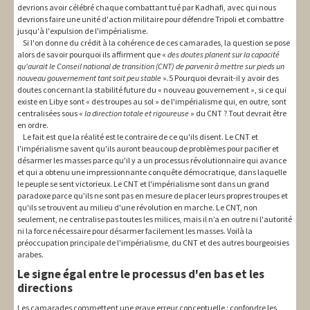
devrions avoir célébré chaque combattant tué par Kadhafi, avec qui nous
devrions faire une unité d'action militaire pour défendre Tripoli et combattre
jusqu'à l'expulsion de l'impérialisme.
Si l'on donne du crédit à la cohérence de ces camarades, la question se pose
alors de savoir pourquoi ils affirment que «
des doutes planent sur la capacité
qu'aurait le Conseil national de transition (CNT) de parvenir à mettre sur pieds un
nouveau gouvernement tant soit peu stable
».5 Pourquoi devrait-il y avoir des
doutes concernant la stabilité future du « nouveau gouvernement », si ce qui
existe en Libye sont « des troupes au sol » de l'impérialisme qui, en outre, sont
centralisées sous «
la direction totale et rigoureuse
» du CNT ? Tout devrait être
en ordre.
Le fait est que la réalité est le contraire de ce qu'ils disent. Le CNT et
l'impérialisme savent qu'ils auront beaucoup de problèmes pour pacifier et
désarmer les masses parce qu'il y a un processus révolutionnaire qui avance
et qui a obtenu une impressionnante conquête démocratique, dans laquelle
le peuple se sent victorieux. Le CNT et l'impérialisme sont dans un grand
paradoxe parce qu'ils ne sont pas en mesure de placer leurs propres troupes et
qu'ils se trouvent au milieu d'une révolution en marche. Le CNT, non
seulement, ne centralise pas toutes les milices, mais il n’a en outre ni l'autorité
ni la force nécessaire pour désarmer facilement les masses. Voilà la
préoccupation principale de l'impérialisme, du CNT et des autres bourgeoisies
arabes.
Le signe égal entre le processus d'en bas et les
directions
Les camarades commettent une grave erreur conceptuelle : confondre les