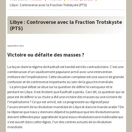
LIT-QI
Libye : Controverse avec la Fraction Trotskyste (PTS)
Théorie
Libye : Controverse avec la Fraction Trotskyste
National
(PTS)
Europe
septembre 2011
International
Victoire ou défaite des masses ?
Syndical
La façon dont le régime de Kadhafi est tombé est très contradictoire. C'est une
combinaison d'un soulèvement populaire armé avec une intervention
Social
militaire de l'impérialisme. Cette situation complexe est une source de grande
confusion et de controverse importante au sein de la gauche mondiale.
Thèmes
Le principal débat se situe sur la question de définir le vainqueur et le
perdant en Libye. Il est évident que Kadhafi a perdu. Ceci dit, la question qui se
pose est de définir si sa chute a été une victoire des masses ou une victoire de
l'impérialisme ? Ce qui est arrivé, est-ce progressiste ou régressif pour
l'avancement de la révolution mondiale en Libye et dans le monde arabe ? De
la réponse que nous y donnons dépend la politique que les révolutionnaires
doivent défendre pour approfondir le processus révolutionnaire indéniable qui
s'est ouvert dans cette région, l'un des centres actuels de la révolution
mondiale.