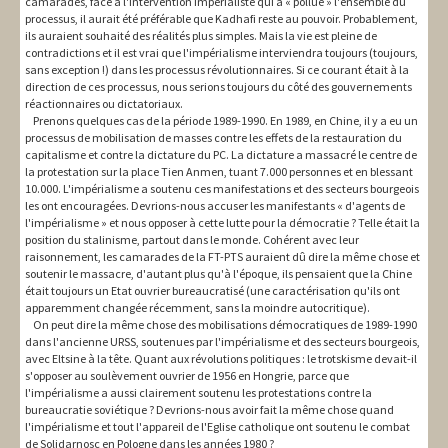
camarades, face à l'intervention impérialiste qui a « pollué » l'ensemble du
processus, il aurait été préférable que Kadhafi reste au pouvoir. Probablement,
ils auraient souhaité des réalités plus simples. Mais la vie est pleine de
contradictions et il est vrai que l'impérialisme interviendra toujours (toujours,
sans exception !) dans les processus révolutionnaires. Si ce courant était à la
direction de ces processus, nous serions toujours du côté des gouvernements
réactionnaires ou dictatoriaux.
Prenons quelques cas de la période 1989-1990. En 1989, en Chine, il y a eu un
processus de mobilisation de masses contre les effets de la restauration du
capitalisme et contre la dictature du PC. La dictature a massacré le centre de
la protestation sur la place Tien Anmen, tuant 7.000 personnes et en blessant
10.000. L'impérialisme a soutenu ces manifestations et des secteurs bourgeois
les ont encouragées. Devrions-nous accuser les manifestants « d'agents de
l'impérialisme » et nous opposer à cette lutte pour la démocratie ? Telle était la
position du stalinisme, partout dans le monde. Cohérent avec leur
raisonnement, les camarades de la FT-PTS auraient dû dire la même chose et
soutenir le massacre, d'autant plus qu'à l'époque, ils pensaient que la Chine
était toujours un Etat ouvrier bureaucratisé (une caractérisation qu'ils ont
apparemment changée récemment, sans la moindre autocritique).
On peut dire la même chose des mobilisations démocratiques de 1989-1990
dans l'ancienne URSS, soutenues par l'impérialisme et des secteurs bourgeois,
avec Eltsine à la tête. Quant aux révolutions politiques : le trotskisme devait-il
s'opposer au soulèvement ouvrier de 1956 en Hongrie, parce que
l'impérialisme a aussi clairement soutenu les protestations contre la
bureaucratie soviétique ? Devrions-nous avoir fait la même chose quand
l'impérialisme et tout l'appareil de l'Eglise catholique ont soutenu le combat
de Solidarnosc en Pologne dans les années 1980 ?