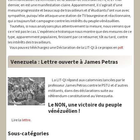
dernier, en est une manifestation claire. Apparemment, il s'agirait d'une
mesure progressiste et beaucoup de travailleurs et d'étudiants l'ont vue avec
sympathie, puisqu'elle attaque une station de TV bourgeoise et réactionnaire,
qui a toujours fait campagne contre les intérêts du peuple vénézuélien.
Toutefois, si nous analysons plus attentivement la mesure, nous verrons que
ce n'est pas le cas. L'expérience historique nous montre que des mesures de ce
type, apparemment populaires, finissent par ce retourner, tôt ou tard, contre
les intérêts des travailleurs.
Vous pouvez téléchargez une Déclaration de la LIT-QI à ce propos en
pdf
.
Venezuela : Lettre ouverte à James Petras
La LIT-QI répond aux calomnies lancées par le
professeur James Petras contre le PSTU et d'autres
militants, dans des déclarations suite au
référendum constitutionel au Venezuela.
Le NON, une victoire du peuple
vénézuélien !
Lire la
lettre
.
Sous-catégories