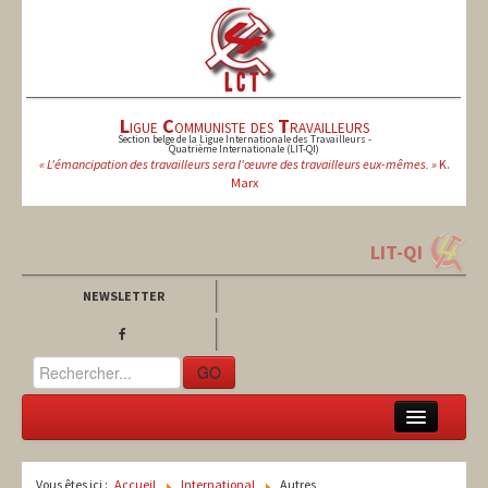
L
igue
C
ommuniste des
T
ravailleurs
Section belge de la Ligue Internationale des Travailleurs -
Quatrième Internationale (LIT-QI)
« L'émancipation des travailleurs sera l'œuvre des travailleurs eux-mêmes. »
K.
Marx
LIT-QI
NEWSLETTER
GO
LCT
Vous êtes ici :
Accueil
International
Autres