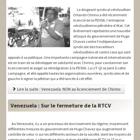
Le dirigeant syndical vénézuélien
Orlando Chirino a été récemment
licencié de la PDVSA, l'entreprise
vénézuélienne pétrolière d'état. Cet
événement représente une nouvelle
attaque du gouvernement de Hugo
Chavez contre l'indépendance
syndicale des travailleurs
vénézuéliens et contre ceux qui sont
opposés à sa politique. Une importante campagne nationale et internationale
est en train de se développer en solidarité avec Chirino, pour condamner son
licenciement et exiger sa réintégration à la PDSVA. La LIT-QI se joint à cette
campagne, et elle appelle toutes les organisations ouvrières, syndicales et de
gauche à signer la pétition qui a été lancée à cet effet.
Lire la suite : Venezuela: NON au licenciement de Chirino
Venezuela : Sur le fermeture de la RTCV
Au Venezuela, il y a un processus de durcissement du régime, moyennant
différentes mesures du gouvernement de Hugo Chavez qui augmentent le
contrôle de celui-ci sur les différents secteurs de la société, dont les moyens de
communication. La fermeture de la station de télévision RCTV, le 27 mai