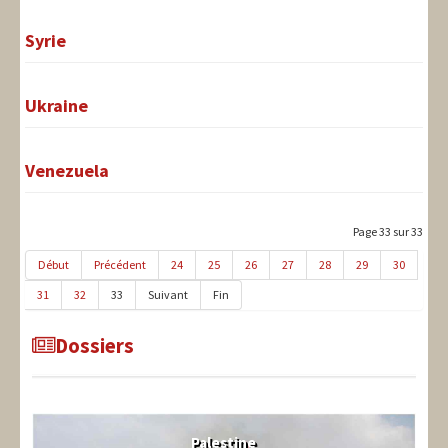
Syrie
Ukraine
Venezuela
Page 33 sur 33
Début
Précédent
24
25
26
27
28
29
30
31
32
33
Suivant
Fin
Dossiers
Palestine