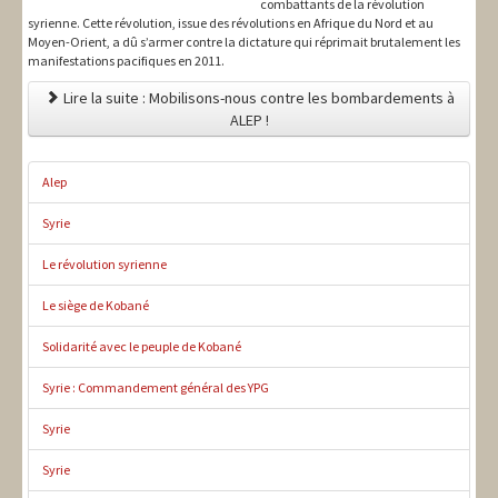
combattants de la révolution
syrienne. Cette révolution, issue des révolutions en Afrique du Nord et au
Moyen-Orient, a dû s’armer contre la dictature qui réprimait brutalement les
manifestations pacifiques en 2011.
Lire la suite : Mobilisons-nous contre les bombardements à
ALEP !
Alep
Syrie
Le révolution syrienne
Le siège de Kobané
Solidarité avec le peuple de Kobané
Syrie : Commandement général des YPG
Syrie
Syrie