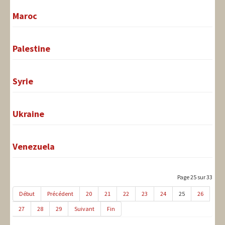
Maroc
Palestine
Syrie
Ukraine
Venezuela
Page 25 sur 33
Début
Précédent
20
21
22
23
24
25
26
27
28
29
Suivant
Fin