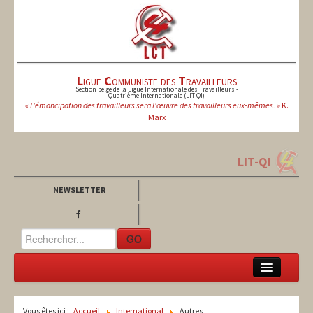
L
igue
C
ommuniste des
T
ravailleurs
Section belge de la Ligue Internationale des Travailleurs -
Quatrième Internationale (LIT-QI)
« L'émancipation des travailleurs sera l'œuvre des travailleurs eux-mêmes. »
K.
Marx
LIT-QI
NEWSLETTER
GO
LCT
Vous êtes ici :
Accueil
International
Autres