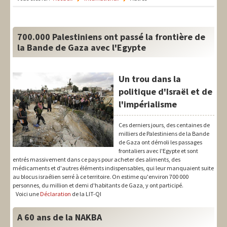
LIT-QI
Théorie
700.000 Palestiniens ont passé la frontière de
National
la Bande de Gaza avec l'Egypte
Europe
Un trou dans la
International
politique d'Israël et de
l'impérialisme
Syndical
Ces derniers jours, des centaines de
Social
milliers de Palestiniens de la Bande
de Gaza ont démoli les passages
Thèmes
frontaliers avec l'Egypte et sont
entrés massivement dans ce pays pour acheter des aliments, des
médicaments et d'autres éléments indispensables, qui leur manquaient suite
au blocus israélien serré à ce territoire. On estime qu'environ 700 000
personnes, du million et demi d'habitants de Gaza, y ont participé.
Voici une
Déclaration
de la LIT-QI
A 60 ans de la NAKBA