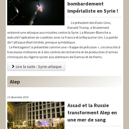
bombardement
impérialiste en Syrie !
Le président des Etats-Unis,
Donald Trump, a finalement
ordonné une attaque aux missiles contre la Syrie. La Maison-Blanche a
exécuté l'opération en coalition avec la France et le Royaume-Uni. La portée
de l'attaque était limitée, presque symbolique.
Le Pentagone l'a présentée comme une « frappe de précision », circonscrite à
trois bases militaires et à des centres de recherche et de production d'armes
chimiques du régime syrien aux alentours de Damas et de Homs.
Lire la suite : Syrie-attaque
Alep
13 décembre 2016
Assad et la Russie
transforment Alep en
une mer de sang