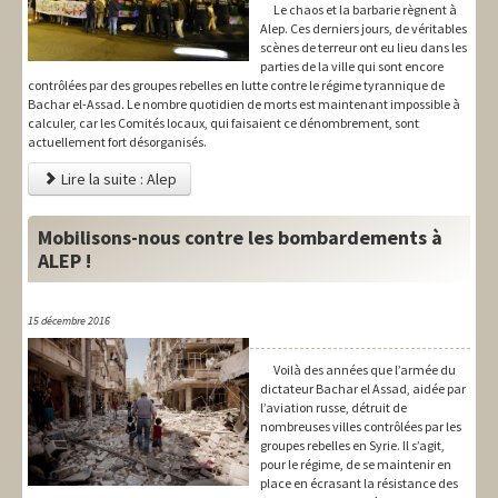
Le chaos et la barbarie règnent à
Alep. Ces derniers jours, de véritables
scènes de terreur ont eu lieu dans les
parties de la ville qui sont encore
contrôlées par des groupes rebelles en lutte contre le régime tyrannique de
Bachar el-Assad. Le nombre quotidien de morts est maintenant impossible à
calculer, car les Comités locaux, qui faisaient ce dénombrement, sont
actuellement fort désorganisés.
Lire la suite : Alep
Mobilisons-nous contre les bombardements à
ALEP !
15 décembre 2016
Voilà des années que l’armée du
dictateur Bachar el Assad, aidée par
l’aviation russe, détruit de
nombreuses villes contrôlées par les
groupes rebelles en Syrie. Il s’agit,
pour le régime, de se maintenir en
place en écrasant la résistance des