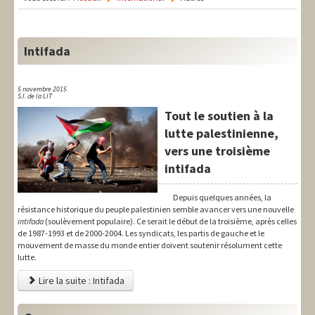
LIT-QI
Théorie
Intifada
National
Europe
5 novembre 2015
S.I. de la LIT
Tout le soutien à la
International
lutte palestinienne,
Syndical
vers une troisième
intifada
Social
Depuis quelques années, la
Thèmes
résistance historique du peuple palestinien semble avancer vers une nouvelle
intifada
(soulèvement populaire). Ce serait le début de la troisième, après celles
de 1987-1993 et de 2000-2004. Les syndicats, les partis de gauche et le
mouvement de masse du monde entier doivent soutenir résolument cette
lutte.
Lire la suite : Intifada