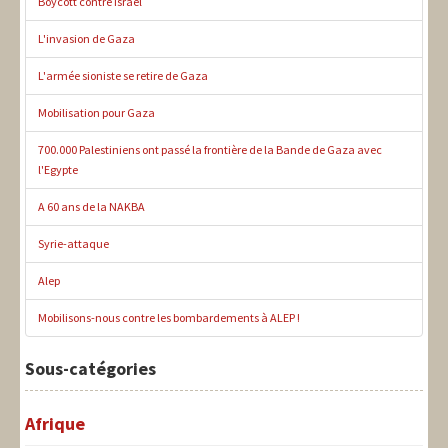
Boycott contre Israël
L'invasion de Gaza
L'armée sioniste se retire de Gaza
Mobilisation pour Gaza
700.000 Palestiniens ont passé la frontière de la Bande de Gaza avec
l'Egypte
A 60 ans de la NAKBA
Syrie-attaque
Alep
Mobilisons-nous contre les bombardements à ALEP !
Sous-catégories
Afrique