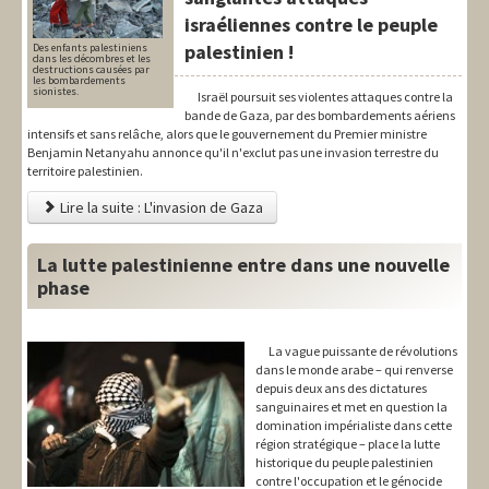
israéliennes contre le peuple
palestinien !
Des enfants palestiniens
dans les décombres et les
destructions causées par
les bombardements
sionistes.
Israël poursuit ses violentes attaques contre la
bande de Gaza, par des bombardements aériens
intensifs et sans relâche, alors que le gouvernement du Premier ministre
Benjamin Netanyahu annonce qu'il n'exclut pas une invasion terrestre du
territoire palestinien.
Lire la suite : L'invasion de Gaza
La lutte palestinienne entre dans une nouvelle
phase
La vague puissante de révolutions
dans le monde arabe – qui renverse
depuis deux ans des dictatures
sanguinaires et met en question la
domination impérialiste dans cette
région stratégique – place la lutte
historique du peuple palestinien
contre l'occupation et le génocide