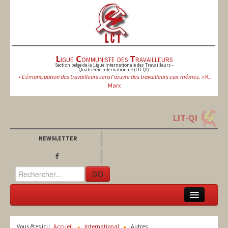
L
igue
C
ommuniste des
T
ravailleurs
Section belge de la Ligue Internationale des Travailleurs -
Quatrième Internationale (LIT-QI)
« L'émancipation des travailleurs sera l'œuvre des travailleurs eux-mêmes. »
K.
Marx
LIT-QI
NEWSLETTER
GO
LCT
Vous êtes ici :
Accueil
International
Autres