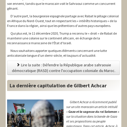
son ennemi, tandis que le marocain voit le Sahraoui comme un concurrent
gênant.
D'autre part, la bourgeoisie espagnole partage avec Rabat le pillage colonial
en Afrique du Nord-Ouest, tout en respectant les « intérêts historiques » de la
France dans la région, ainsi que les prétentions d'autres pays européens.
Qui plus est, le 11 décembre 2020, Trump a reconnu le « droit » de Rabat de
maintenir une colonie sur le continent africain, en échange de la
reconnaissance marocaine de l'État d'Israël.
Nous souhaitons apporter quelques éléments concernant une lutte
anticoloniale longue d'un demi-siècle, et toujours d'actualité.
Lire la suite : Défendre la République arabe sahraouie
démocratique (RASD) contre l'occupation coloniale du Maroc.
La dernière capitulation de Gilbert Achcar
Gilbert Achcar a récemment publié
sur un site marocain un article intitulé
«
Gaza et la sagesse du roi Salomon »
sur la situation dans la bande de Gaza
et ses propositions au peuple
palestinien.
Dans cet article, Achcar, à