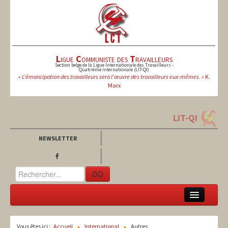
L
igue
C
ommuniste des
T
ravailleurs
Section belge de la Ligue Internationale des Travailleurs -
Quatrième Internationale (LIT-QI)
« L'émancipation des travailleurs sera l'œuvre des travailleurs eux-mêmes. »
K.
Marx
LIT-QI
NEWSLETTER
GO
LCT
Vous êtes ici :
Accueil
International
Autres