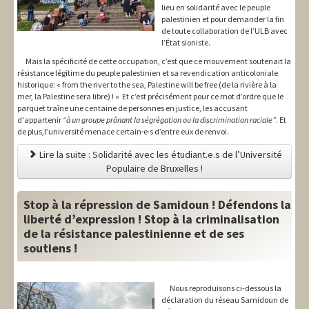
lieu en solidarité avec le peuple
palestinien et pour demander la fin
de toute collaboration de l’ULB avec
l’État sioniste.
Mais la spécificité de cette occupation, c’est que ce mouvement soutenait la
résistance légitime du peuple palestinien et sa revendication anticoloniale
historique: « from the river to the sea, Palestine will be free (de la rivière à la
mer, la Palestine sera libre) ! » Et c’est précisément pour ce mot d’ordre que le
parquet traîne une centaine de personnes en justice, les accusant
d'appartenir
“à un groupe prônant la ségrégation ou la discrimination raciale”
. Et
de plus,l’université menace certain·e·s d’entre eux de renvoi.
Lire la suite : Solidarité avec les étudiant.e.s de l’Université
Populaire de Bruxelles !
Stop à la répression de Samidoun ! Défendons la
liberté d’expression ! Stop à la criminalisation
de la résistance palestinienne et de ses
soutiens !
Nous reproduisons ci-dessous la
déclaration du réseau Samidoun de