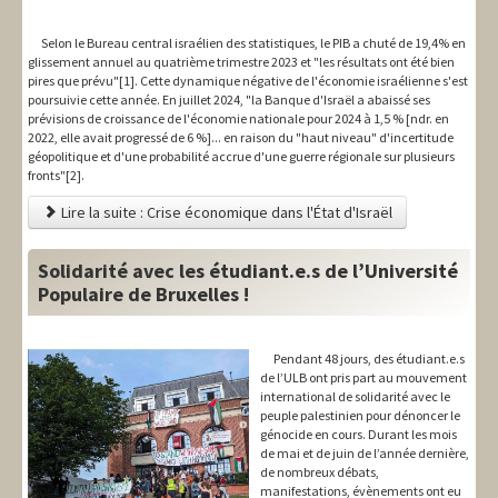
Selon le Bureau central israélien des statistiques, le PIB a chuté de 19,4% en
glissement annuel au quatrième trimestre 2023 et "les résultats ont été bien
pires que prévu"[1]. Cette dynamique négative de l'économie israélienne s'est
poursuivie cette année. En juillet 2024, "la Banque d'Israël a abaissé ses
prévisions de croissance de l'économie nationale pour 2024 à 1,5 % [ndr. en
2022, elle avait progressé de 6 %]... en raison du "haut niveau" d'incertitude
géopolitique et d'une probabilité accrue d'une guerre régionale sur plusieurs
fronts"[2].
Lire la suite : Crise économique dans l'État d'Israël
Solidarité avec les étudiant.e.s de l’Université
Populaire de Bruxelles !
Pendant 48 jours, des étudiant.e.s
de l’ULB ont pris part au mouvement
international de solidarité avec le
peuple palestinien pour dénoncer le
génocide en cours. Durant les mois
de mai et de juin de l’année dernière,
de nombreux débats,
manifestations, évènements ont eu