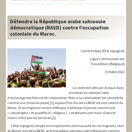
LIT-QI
Théorie
Défendre la République arabe sahraouie
National
démocratique (RASD) contre l'occupation
coloniale du Maroc.
Europe
International
Corriente Roja (État espagnol)
Ligue Communiste des
Syndical
Travailleurs (Belgique)
Octobre 2022
Social
Thèmes
Le continent africain évoque dans
le monde occidental l'idée
d'esclavage des Noirs et de colonisation. Mais si la colonisation est considérée
comme une chose du passé,[1] aujourd'hui encore la RASD est une colonie du
Maroc. Et les migrants venant d'Afrique, traités par la presse comme une
« catastrophe » et qualifiés d'« illégaux », constituent une main-d'œuvre
moins chère que les esclaves.[2]
L’état espagnol compte une importante communauté de ces migrants, tant
du Maroc que de la RASD, et le travailleur sahraoui voit le Marocain comme