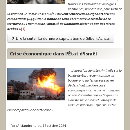
travers ses formulations ambiguës
habituelles, propose que, pour sortir de
la situation, le Hamas et ses alliés «
doivent retirer leurs dirigeants et leurs
combattants [...] quitter la bande de Gaza et remettre le contrôle de ce
territoire aux hommes de l'Autorité de Ramallah soutenus par des forces
arabes ».
[1]
Lire la suite : La dernière capitulation de Gilbert Achcar
Crise économique dans l'État d'Israël
L'agression sioniste criminelle sur la
bande de Gaza revient comme un
boomerang sur les agresseurs en
déclenchant une forte crise
économique interne qui ne manquera
pas de s'accentuer après l'agression
sioniste sur le Liban et l'attaque de
missiles par l'Iran... Quel peut être
l'impact politique de cette crise ?
Par : Alejandro Iturbe, 18 octobre 2024