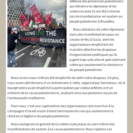
défense des prisonniers palestiniens
qui dénonce la répression et les
violences dont ils ont été victimes
lors de manifestation en soutien au
peuple palestinien à Bruxelles.
Nous attestons de cette répression
dans des manifestations pour un
cessez-le-feu à Gaza, dont les
organisateurs empêchent de
manière sélective les drapeaux
d’organisations politiques qu’ils
jugent trop radicales et spécialement
celles qui soutiennent la résistance
du peuple palestinien.
Nous avons nous-mêmes été empêchés de sortir notre drapeau. De plus,
nous avons été témoins d’un évènement à Jette, organisé par Samidoun, où le
bourgmestre avait empêché la participation par vidéoconférence d’un
militant de la cause palestinienne, se pliant ainsi aux pressions reçues de
l’ambassade israélienne.
Pour nous, c’est une capitulation des organisateurs des marches à la
campagne d’Israël visant à faire taire toutes les voix qui soutiennent la
résistance légitime du peuple palestinien.
Nous soulignons la gravité de la violence physique au sein même des
manifestations de soutien à la cause palestinienne. Nous rejetons ces