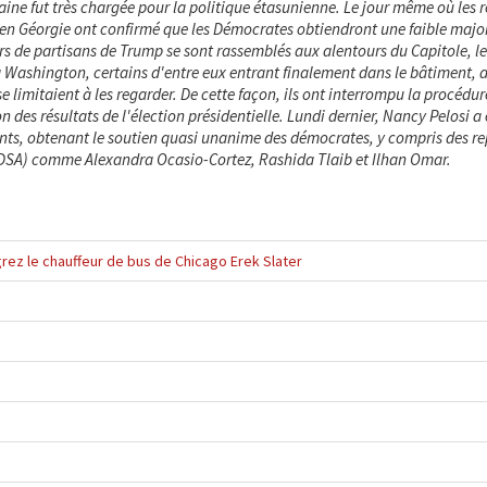
ine fut très chargée pour la politique étasunienne. Le jour même où les r
 en Géorgie ont confirmé que les Démocrates obtiendront une faible major
ers de partisans de Trump se sont rassemblés aux alentours du Capitole, le
 Washington, certains d'entre eux entrant finalement dans le bâtiment, a
se limitaient à les regarder. De cette façon, ils ont interrompu la procédur
on des résultats de l'élection présidentielle. Lundi dernier, Nancy Pelosi a 
nts, obtenant le soutien quasi unanime des démocrates, y compris des r
(DSA) comme Alexandra Ocasio-Cortez, Rashida Tlaib et Ilhan Omar.
rez le chauffeur de bus de Chicago Erek Slater