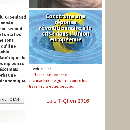
Construire une
Syndical
du Groenland
réponse
e année
révolutionnaire à la
 son second
crise dans l'Union
 tentative
européenne
ne sont
 qu'il ne
pable,
n Amérique du
Trump puisse
Voir aussi :
désormais
L'Union européenne :
près une
une machine de guerre contre les
m économique
travailleurs et les peuples
n de l’OTAN !
La LIT-QI en 2016