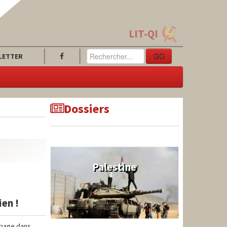
LIT-QI
GO
LETTER
Dossiers
Palestine
ien !
e page dans