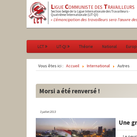
L
igue
C
ommuniste des
T
ravailleurs
Section belge de la Ligue Internationale des Travailleurs -
Quatrième Internationale (LIT-QI)
« L'émancipation des travailleurs sera l'œuvre de
LCT
LIT-QI
Théorie
National
Europ
Vous êtes ici :
Accueil
International
Autres
Morsi a été renversé !
3 juillet 2013
Une gr
Le peup