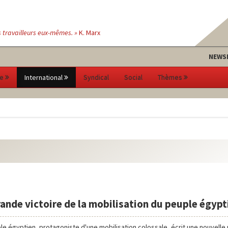
s travailleurs eux-mêmes. »
K. Marx
NEWS
e
International
Syndical
Social
Thèmes
ande victoire de la mobilisation du peuple égypt
le égyptien, protagoniste d'une mobilisation colossale, écrit une nouvell