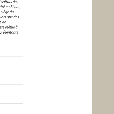
ésultats des
ité au Sénat,
 siège du
lors que des
e de
été réélue à
eprésentants