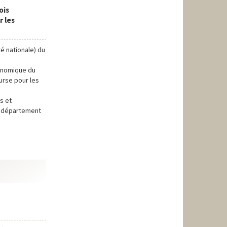
ois
 les
té nationale) du
conomique du
ourse pour les
s et
du département