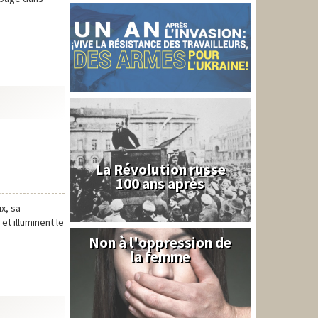
La Révolution russe
100 ans après
x, sa
t illuminent le
Non à l'oppression de
Syrie
la femme