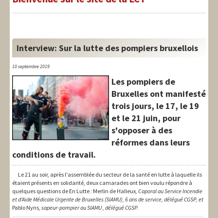
LIT-QI
Théorie
National
Interview: Sur la lutte des pompiers bruxellois
Europe
10 septembre 2019
Les pompiers de
International
Bruxelles ont manifesté
Syndical
trois jours, le 17, le 19
et le 21 juin, pour
Social
s'opposer à des
Thèmes
réformes dans leurs
conditions de travail.
Le 21 au soir, après l'assemblée du secteur de la santé en lutte à laquelle ils
étaient présents en solidarité, deux camarades ont bien voulu répondre à
quelques questions de En Lutte
:
Merlin de Halleux
, Caporal au Service Incendie
et d'Aide Médicale Urgente de Bruxelles (SIAMU), 6 ans de service, délégué CGSP, et
Pablo Nyns
, sapeur-pompier au SIAMU , délégué CGSP.