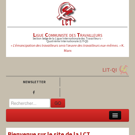
L
igue
C
ommuniste des
T
ravailleurs
Section belge de la Ligue Internationale des Travailleurs -
Quatrième Internationale (LIT-QI)
« L'émancipation des travailleurs sera l'œuvre des travailleurs eux-mêmes. »
K.
Marx
LIT-QI
NEWSLETTER
GO
LCT
Bienvenue sur le site de la LCT