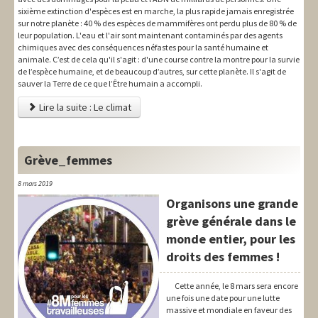
sixième extinction d'espèces est en marche, la plus rapide jamais enregistrée
sur notre planète : 40 % des espèces de mammifères ont perdu plus de 80 % de
leur population. L'eau et l'air sont maintenant contaminés par des agents
chimiques avec des conséquences néfastes pour la santé humaine et
animale. C’est de cela qu'il s'agit : d'une course contre la montre pour la survie
de l’espèce humaine, et de beaucoup d’autres, sur cette planète. Il s'agit de
sauver la Terre de ce que l’Être humain a accompli.
Lire la suite : Le climat
Grève_femmes
8 mars 2019
Organisons une grande
grève générale dans le
monde entier, pour les
droits des femmes !
Cette année, le 8 mars sera encore
une fois une date pour une lutte
massive et mondiale en faveur des