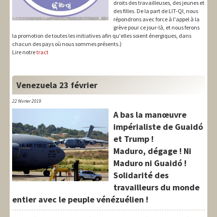
droits des travailleuses, des jeunes et
des filles. De la part de LIT-QI, nous
répondrons avec force à l'appel à la
grève pour ce jour-là, et nous ferons
la promotion de toutes les initiatives afin qu'elles soient énergiques, dans
chacun des pays où nous sommes présents.)
Lire notre
tract
Venezuela 23 février
22 février 2019
A bas la manœuvre
impérialiste de Guaidó
et Trump !
Maduro, dégage ! Ni
Maduro ni Guaidó !
Solidarité des
travailleurs du monde
entier avec le peuple vénézuélien !