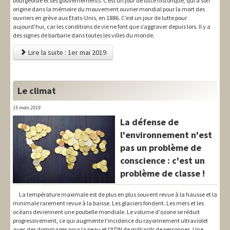
bourgeoisie et ses gouvernements. C’est un jour de lutte historique, qui a son
origine dans la mémoire du mouvement ouvrier mondial pour la mort des
ouvriers en grève aux Etats-Unis, en 1886. C’est un jour de lutte pour
aujourd’hui, car les conditions de vie ne font que s’aggraver depuis lors. Il y a
des signes de barbarie dans toutes les villes du monde.
Lire la suite : 1er mai 2019
Le climat
15 mars 2019
La défense de
l'environnement n'est
pas un problème de
conscience : c'est un
problème de classe !
La température maximale est de plus en plus souvent revue à la hausse et la
minimale rarement revue à la baisse. Les glaciers fondent. Les mers et les
océans deviennent une poubelle mondiale. Le volume d'ozone se réduit
progressivement, ce qui augmente l'incidence du rayonnement ultraviolet
avec des dommages pour la peau et l'ADN de milliards de personnes. Une