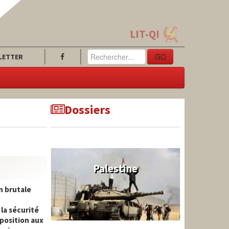
LIT-QI
GO
LETTER
Dossiers
Palestine
n brutale
la sécurité
e position aux