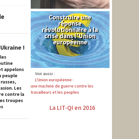
de
Construire une
Syndical
réponse
révolutionnaire à la
crise dans l'Union
européenne
'Ukraine !
les
outine
et appelons
Voir aussi :
au peuple
L'Union européenne :
 russes,
une machine de guerre contre les
asion. Les
travailleurs et les peuples
re contre la
des troupes
La LIT-QI en 2016
es