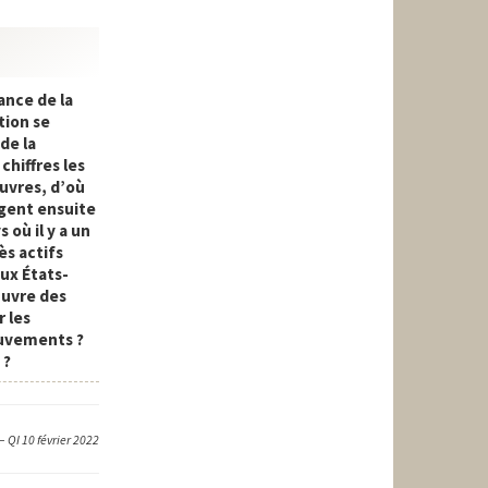
ance de la
tion se
de la
chiffres les
auvres, d’où
agent ensuite
 où il y a un
ès actifs
ux États-
œuvre des
 les
ouvements ?
 ?
– QI 10 février 2022