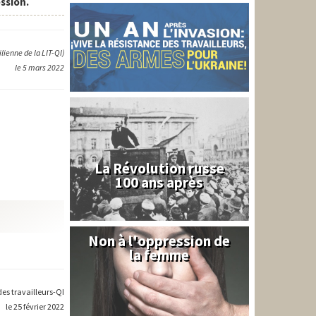
ssion.
lienne de la LIT-QI)
le 5 mars 2022
La Révolution russe
100 ans après
Non à l'oppression de
Syrie
la femme
des travailleurs-QI
le 25 février 2022