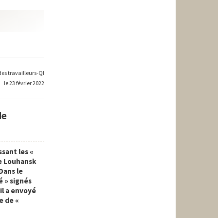
des travailleurs-QI
le 23 février 2022
de
ssant les «
e Louhansk
Dans le
 » signés
il a envoyé
e de «