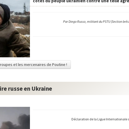
côtés du peuple ukrainien contre une telle agre
Par Diego Russo, militant du PSTU (Section brési
es troupes et les mercenaires de Poutine !
aire russe en Ukraine
Déclaration de la Ligue Internationale 