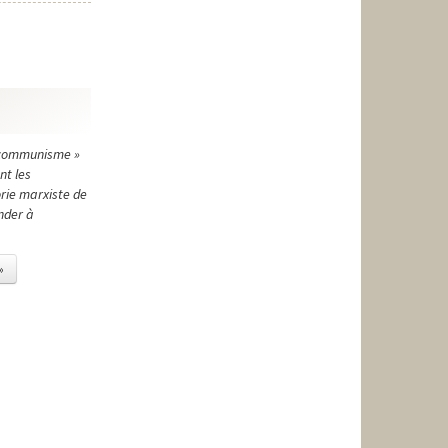
t communisme »
nt les
orie marxiste de
nder à
»