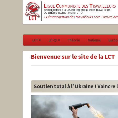
L
igue
C
ommuniste des
T
ravailleurs
Section belge de la Ligue Internationale des Travailleurs -
Quatrième Internationale (LIT-QI)
« L'émancipation des travailleurs sera l'œuvre de
LCT
LIT-QI
Théorie
National
Europ
Bienvenue sur le site de la LCT
Soutien total à l’Ukraine ! Vaincre