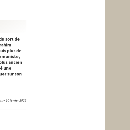
 du sort de
brahim
uis plus de
ommuniste,
plus ancien
sé une
uer sur son
s – 10 février 2022