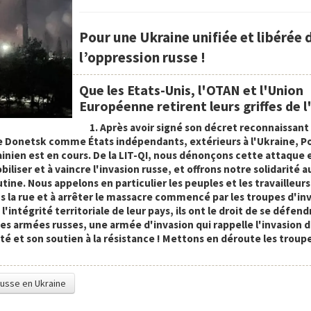
Pour une Ukraine unifiée et libérée 
l’oppression russe !
Que les Etats-Unis, l'OTAN et l'Union
Européenne retirent leurs griffes de l
1. Après avoir signé son décret reconnaissant 
 Donetsk comme États indépendants, extérieurs à l'Ukraine, P
ainien est en cours. De la LIT-QI, nous dénonçons cette attaque 
iliser et à vaincre l'invasion russe, et offrons notre solidarité 
tine. Nous appelons en particulier les peuples et les travailleurs
la rue et à arrêter le massacre commencé par les troupes d'inv
l'intégrité territoriale de leur pays, ils ont le droit de se défend
es armées russes, une armée d'invasion qui rappelle l'invasion 
ité et son soutien à la résistance ! Mettons en déroute les troup
e russe en Ukraine