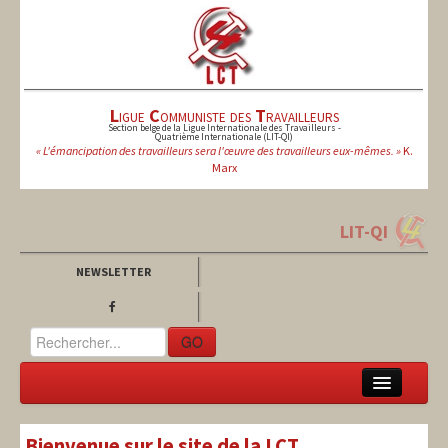
L
igue
C
ommuniste des
T
ravailleurs
Section belge de la Ligue Internationale des Travailleurs -
Quatrième Internationale (LIT-QI)
« L'émancipation des travailleurs sera l'œuvre des travailleurs eux-mêmes. »
K.
Marx
LIT-QI
NEWSLETTER
GO
LCT
Bienvenue sur le site de la LCT