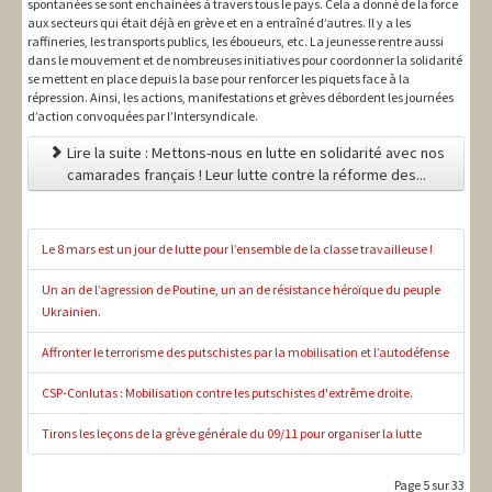
spontanées se sont enchainées à travers tous le pays. Cela a donné de la force
aux secteurs qui était déjà en grève et en a entraîné d’autres. Il y a les
raffineries, les transports publics, les éboueurs, etc. La jeunesse rentre aussi
dans le mouvement et de nombreuses initiatives pour coordonner la solidarité
se mettent en place depuis la base pour renforcer les piquets face à la
répression. Ainsi, les actions, manifestations et grèves débordent les journées
d’action convoquées par l’Intersyndicale.
Lire la suite : Mettons-nous en lutte en solidarité avec nos
camarades français ! Leur lutte contre la réforme des...
Le 8 mars est un jour de lutte pour l’ensemble de la classe travailleuse !
Un an de l’agression de Poutine, un an de résistance héroïque du peuple
Ukrainien.
Affronter le terrorisme des putschistes par la mobilisation et l’autodéfense
CSP-Conlutas : Mobilisation contre les putschistes d'extrême droite.
Tirons les leçons de la grève générale du 09/11 pour organiser la lutte
Page 5 sur 33