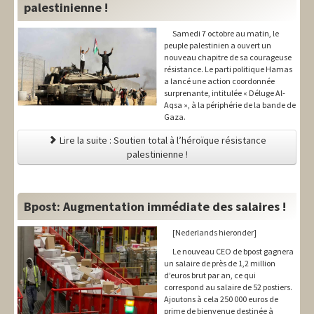
palestinienne !
Samedi 7 octobre au matin, le
peuple palestinien a ouvert un
nouveau chapitre de sa courageuse
résistance. Le parti politique Hamas
a lancé une action coordonnée
surprenante, intitulée « Déluge Al-
Aqsa », à la périphérie de la bande de
Gaza.
Lire la suite : Soutien total à l’héroïque résistance
palestinienne !
Bpost: Augmentation immédiate des salaires !
[Nederlands hieronder]
Le nouveau CEO de bpost gagnera
un salaire de près de 1,2 million
d’euros brut par an, ce qui
correspond au salaire de 52 postiers.
Ajoutons à cela 250 000 euros de
prime de bienvenue destinée à