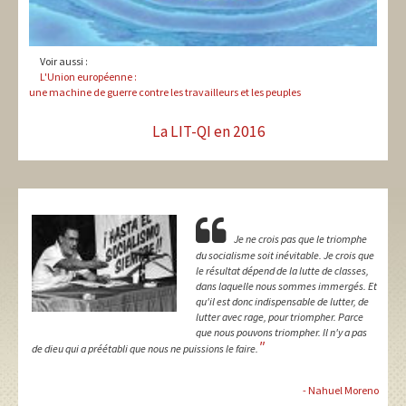
Voir aussi :
L'Union européenne :
une machine de guerre contre les travailleurs et les peuples
La LIT-QI en 2016
Je ne crois pas que le triomphe
du socialisme soit inévitable. Je crois que
le résultat dépend de la lutte de classes,
dans laquelle nous sommes immergés. Et
qu'il est donc indispensable de lutter, de
lutter avec rage, pour triompher. Parce
que nous pouvons triompher. Il n'y a pas
"
de dieu qui a préétabli que nous ne puissions le faire.
- Nahuel Moreno