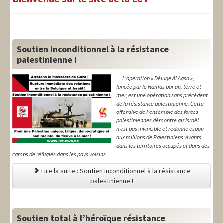
LIT-QI
Théorie
National
Soutien inconditionnel à la résistance
palestinienne !
Europe
L’opération « Déluge Al Aqsa »,
International
lancée par le Hamas par air, terre et
mer, est une opération sans précédent
Syndical
de la résistance palestinienne. Cette
offensive de l’ensemble des forces
palestiniennes démontre qu’Israël
Social
n’est pas invincible et redonne espoir
aux millions de Palestiniens vivants
Thèmes
dans les territoires occupés et dans des
camps de réfugiés dans les pays voisins.
Lire la suite : Soutien inconditionnel à la résistance
palestinienne !
Soutien total à l’héroïque résistance