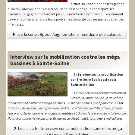
attirer un «candidat de très grande
qualité», alors que ceux qui produisent les services que vend bpost, les
travailleurs, gagnent tellement peu que nombreux sont ceux qui continuent
de venir au travail malgré leurs problèmes de santé causés par les cadences
infernales.
Lire la suite : Bpost: Augmentation immédiate des salaires !
Interview sur la mobilisation contre les méga
bassines à Sainte-Soline
Interview sur la mobilisation
contre les méga bassines à
Sainte-Soline
Le 25 et 26 mars dernier a eu lieu en
France, à Sainte-Soline, la deuxième
manifestation contre les méga bassines. 30.000 personnes y ont participé. L’État
français a déclenché une répression inédite : 200 blessés dont 40 graves, 20 avec
leur pronostic fonctionnel engagés ou mutilés et 3 avec leur pronostic vital engagé.
Nous avons interviewé Lucas et Brune en ce début juillet, tous deux syndicalistes.
Lire la suite : Interview sur la mobilisation contre les méga
bassines à Sainte-Soline