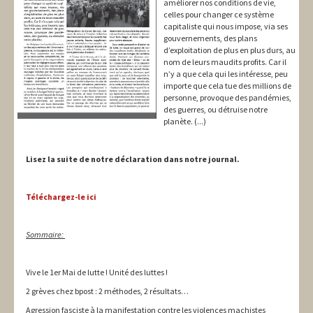
améliorer nos conditions de vie,
celles pour changer ce système
capitaliste qui nous impose, via ses
gouvernements, des plans
d’exploitation de plus en plus durs, au
nom de leurs maudits profits. Car il
n’y a que cela qui les intéresse, peu
importe que cela tue des millions de
personne, provoque des pandémies,
des guerres, ou détruise notre
planète. (...)
Lisez la suite de notre déclaration dans notre journal.
Téléchargez-le ici
Sommaire:
Vive le 1er Mai de lutte ! Unité des luttes !
2 grèves chez bpost : 2 méthodes, 2 résultats…
Agression fasciste à la manifestation contre les violences machistes