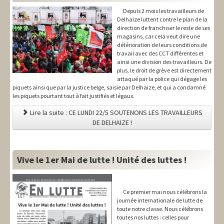
Depuis 2 mois les travailleurs de
Delhaize luttent contre le plan de la
direction de franchiser le reste de ses
magasins, car cela veut dire une
détérioration de leurs conditions de
travail avec des CCT différentes et
ainsi une division des travailleurs. De
plus, le droit de grève est directement
attaqué par la police qui dégage les
piquets ainsi que par la justice belge, saisie par Delhaize, et qui a condamné
les piquets pourtant tout à fait justifiés et légaux.
Lire la suite : CE LUNDI 22/5 SOUTENONS LES TRAVAILLEURS
DE DELHAIZE !
Vive le 1er Mai de lutte ! Unité des luttes !
Ce premier mai nous célébrons la
journée internationale de lutte de
toute notre classe. Nous célébrons
toutes nos luttes : celles pour