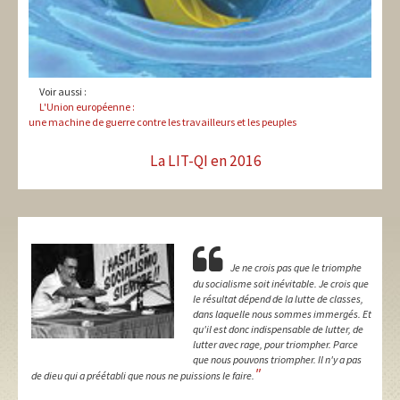
Voir aussi :
L'Union européenne :
une machine de guerre contre les travailleurs et les peuples
La LIT-QI en 2016
Je ne crois pas que le triomphe
du socialisme soit inévitable. Je crois que
le résultat dépend de la lutte de classes,
dans laquelle nous sommes immergés. Et
qu'il est donc indispensable de lutter, de
lutter avec rage, pour triompher. Parce
que nous pouvons triompher. Il n'y a pas
"
de dieu qui a préétabli que nous ne puissions le faire.