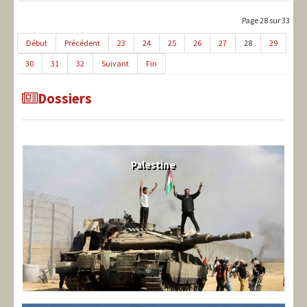
Page 28 sur 33
Début
Précédent
23
24
25
26
27
28
29
30
31
32
Suivant
Fin
Dossiers
Palestine