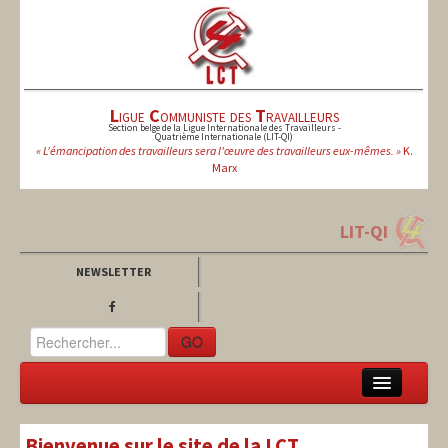
L
igue
C
ommuniste des
T
ravailleurs
Section belge de la Ligue Internationale des Travailleurs -
Quatrième Internationale (LIT-QI)
« L'émancipation des travailleurs sera l'œuvre des travailleurs eux-mêmes. »
K.
Marx
LIT-QI
NEWSLETTER
GO
LCT
Bienvenue sur le site de la LCT