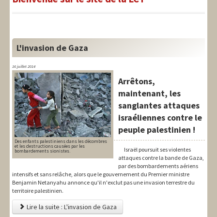
LIT-QI
Théorie
National
L'invasion de Gaza
Europe
16 juillet 2014
Arrêtons,
International
maintenant, les
Syndical
sanglantes attaques
israéliennes contre le
Social
peuple palestinien !
Thèmes
Des enfants palestiniens dans les décombres
et les destructions causées par les
Israël poursuit ses violentes
bombardements sionistes.
attaques contre la bande de Gaza,
par des bombardements aériens
intensifs et sans relâche, alors que le gouvernement du Premier ministre
Benjamin Netanyahu annonce qu'il n'exclut pas une invasion terrestre du
territoire palestinien.
Lire la suite : L'invasion de Gaza